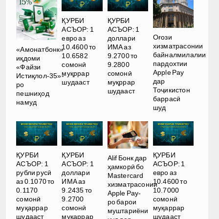
ҚУРБИ
ҚУРБИ
АСЪОР: 1
АСЪОР: 1
Оғози
евро аз
доллари
хизматрасонии
10.4600 то
ИМА аз
«Амонатбонк»
байналмилалии
10.6582
9.2700 то
иқдоми
пардохтии
сомонӣ
9.2800
«Файзи
Apple Pay
муқррар
сомонӣ
Истиқлол-35»-
дар
шудааст
муқррар
ро
Тоҷикистон
шудааст
пешниҳод
баррасӣ
намуд
шуд
ҚУРБИ
ҚУРБИ
ҚУРБИ
Alif Бонк дар
АСЪОР: 1
АСЪОР: 1
АСЪОР: 1
ҳамкорӣ бо
рубли русӣ
доллари
евро аз
Mastercard
аз 0.1070 то
ИМА аз
10.4600 то
хизматрасонии
0.1170
9.2435 то
10.7000
Apple Pay-
сомонӣ
9.2700
сомонӣ
ро барои
муқаррар
сомонӣ
муқаррар
муштариёни
шудааст
муқаррар
шудааст