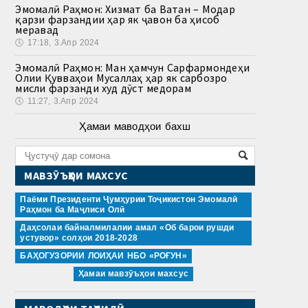
Эмомалӣ Раҳмон: Хизмат ба Ватан – Модар
қарзи фарзандии ҳар як ҷавон ба ҳисоб
меравад
🕔
17:18, 3.Апр 2024
Эмомалӣ Раҳмон: Ман ҳамчун Сарфармондеҳи
Олии Қувваҳои Мусаллаҳ ҳар як сарбозро
мисли фарзанди худ дӯст медорам
🕔
11:27, 3.Апр 2024
Ҳамаи маводҳои бахш
МАВЗӮЪҲОИ МАХСУС
Паёми Президенти Ҷумҳурии Тоҷикистон Эмомалӣ
Раҳмон ба Маҷлиси Олӣ
Даҳсолаи байналмилалии амал «Об барои рушди
устувор» солҳои 2018-2028
БАҲОГУЗОРИИ ЛОИҲАИ НБО «РОҒУН»
Ҳамаи мавзӯъҳои махсус