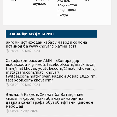
худ дар
шудааст
Тоҷикистон
роҳандозӣ
намуд
ХАБАРҲОИ МУҲИМТАРИН
Ҳангоми истифодаи хабару маводи сомона
истинод ба www.khovar.tj ҳатмӣ аст!
🕔
20:24, 20.Май 2024
Саҳифаҳои расмии АМИТ «Ховар» дар
шабакаҳои иҷтимоӣ: facebook.com/niatkhovar,
t.me/niatkhovar, youtube.com/@niat_Khovar_tj,
instagram.com/niat_khovar/,
twitter.com/niatkhovar, Радиои Ховар 101.5 fm,
facebook.com/khovarfm/
🕔
08:23, 20.Май 2024
Эмомалӣ Раҳмон: Хизмат ба Ватан, яъне
хизмати ҳарбӣ, мактаби ҷавонмардӣ ва
давраи ҳаматарафа обутоб ёфтани ҷавонон
мебошад
🕔
08:24, 5.Апр 2024