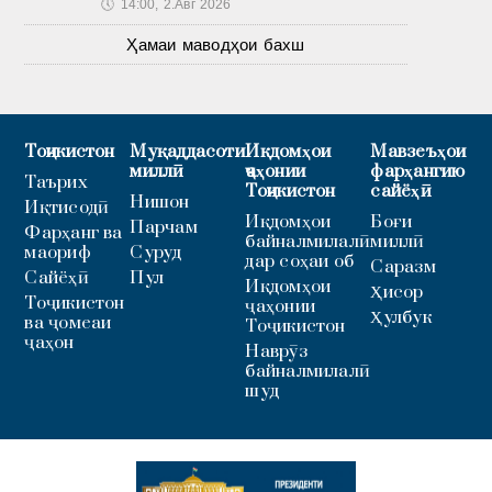
🕔
14:00, 2.Авг 2026
Ҳамаи маводҳои бахш
Тоҷикистон
Муқаддасоти
Иқдомҳои
Мавзеъҳои
миллӣ
ҷаҳонии
фарҳангию
Таърих
Тоҷикистон
сайёҳӣ
Нишон
Иқтисодӣ
Иқдомҳои
Боғи
Парчам
Фарҳанг ва
байналмилалӣ
миллӣ
маориф
Суруд
дар соҳаи об
Саразм
Сайёҳӣ
Пул
Иқдомҳои
Ҳисор
Тоҷикистон
ҷаҳонии
Ҳулбук
ва ҷомеаи
Тоҷикистон
ҷаҳон
Наврӯз
байналмилалӣ
шуд