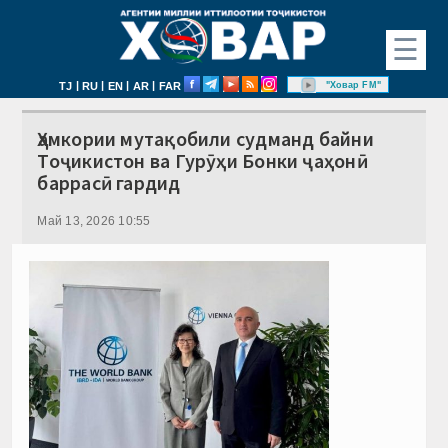
☰
|
|
|
|
"Ховар FM"
TJ
RU
EN
AR
FAR
Ҳамкории мутақобили судманд байни
Тоҷикистон ва Гурӯҳи Бонки ҷаҳонӣ
баррасӣ гардид
Май 13, 2026 10:55