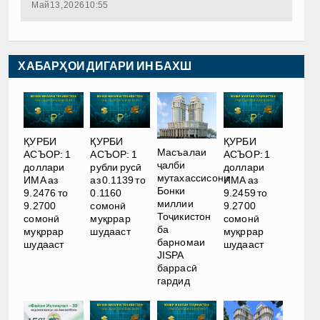
Май 13, 2026 10:55
ХАБАРҲОИ ДИГАРИ ИН БАХШ
ҚУРБИ
ҚУРБИ
ҚУРБИ
Масъалаи
АСЪОР: 1
АСЪОР: 1
АСЪОР: 1
ҷалби
доллари
рубли русӣ
доллари
мутахассисони
ИМА аз
аз 0.1139 то
ИМА аз
Бонки
9.2476 то
0.1160
9.2459 то
миллии
9.2700
сомонӣ
9.2700
Тоҷикистон
сомонӣ
муқррар
сомонӣ
ба
муқррар
шудааст
муқррар
барномаи
шудааст
шудааст
JISPA
баррасӣ
гардид