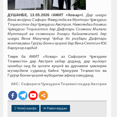
ДУШАНБЕ, 13.05.2026 /АМИТ «Ховар»/.
Дар шаҳри
Вена вохӯрии Сафири Фавқулода ва Мухтори Ҷумҳурии
Тоҷикистон дар Ҷумҳурии Австрия, Намояндаи доимии
Ҷумҳурии Тоҷикистон дар Дафтари Созмони Милали
Муттаҳид ва созмонҳои дигари байналмилалӣ дар
шаҳри Вена Манучеҳр Ҷобир бо роҳбари Дафтари
минтақавии Гурӯҳи Бонки ҷаҳонӣ дар Вена Сяотсин Юй
баргузор гардид.
Тавре ба АМИТ «Ховар» аз Сафорати Ҷумҳурии
Тоҷикистон дар Австрия хабар доданд, дар мулоқот
ҷонибҳо оид ба ҳолати кунунӣ ва дурнамои ҳамкории
мутақобили судманд байни Ҷумҳурии Тоҷикистон ва
Гурӯҳи Бонки ҷаҳонӣ мубодилаи афкор намуданд.
АКС: Сафорати Ҷумҳурии Тоҷикистон дар Австрия

Чопи саҳифа
✉
Равон кардан