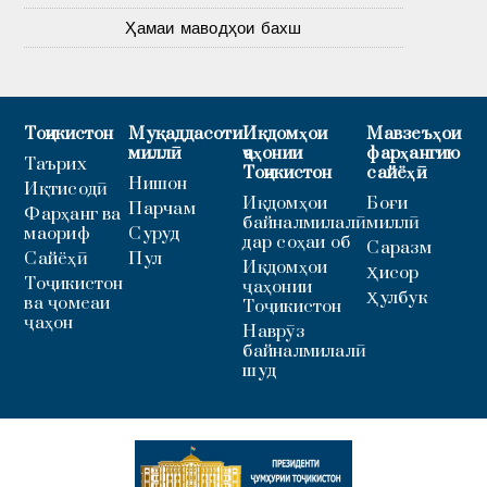
Ҳамаи маводҳои бахш
Тоҷикистон
Муқаддасоти
Иқдомҳои
Мавзеъҳои
миллӣ
ҷаҳонии
фарҳангию
Таърих
Тоҷикистон
сайёҳӣ
Нишон
Иқтисодӣ
Иқдомҳои
Боғи
Парчам
Фарҳанг ва
байналмилалӣ
миллӣ
маориф
Суруд
дар соҳаи об
Саразм
Сайёҳӣ
Пул
Иқдомҳои
Ҳисор
Тоҷикистон
ҷаҳонии
Ҳулбук
ва ҷомеаи
Тоҷикистон
ҷаҳон
Наврӯз
байналмилалӣ
шуд