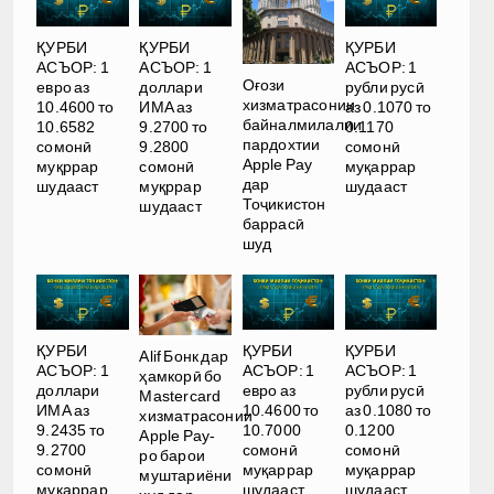
ҚУРБИ
ҚУРБИ
ҚУРБИ
АСЪОР: 1
АСЪОР: 1
АСЪОР: 1
Оғози
евро аз
доллари
рубли русӣ
хизматрасонии
10.4600 то
ИМА аз
аз 0.1070 то
байналмилалии
10.6582
9.2700 то
0.1170
пардохтии
сомонӣ
9.2800
сомонӣ
Apple Pay
муқррар
сомонӣ
муқаррар
дар
шудааст
муқррар
шудааст
Тоҷикистон
шудааст
баррасӣ
шуд
ҚУРБИ
ҚУРБИ
ҚУРБИ
Alif Бонк дар
АСЪОР: 1
АСЪОР: 1
АСЪОР: 1
ҳамкорӣ бо
доллари
евро аз
рубли русӣ
Mastercard
ИМА аз
10.4600 то
аз 0.1080 то
хизматрасонии
9.2435 то
10.7000
0.1200
Apple Pay-
9.2700
сомонӣ
сомонӣ
ро барои
сомонӣ
муқаррар
муқаррар
муштариёни
муқаррар
шудааст
шудааст