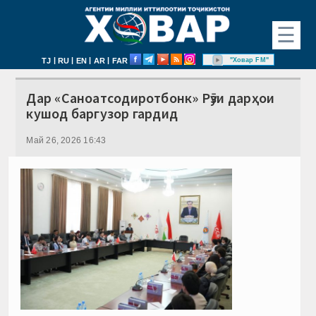
☰
|
|
|
|
"Ховар FM"
TJ
RU
EN
AR
FAR
Дар «Саноатсодиротбонк» Рӯзи дарҳои
кушод баргузор гардид
Май 26, 2026 16:43