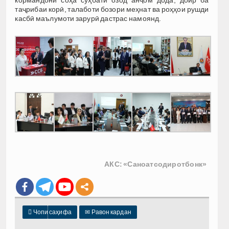
таҷрибаи корӣ, талаботи бозори меҳнат ва роҳҳои рушди
касбӣ маълумоти зарурӣ дастрас намоянд.
АКС: «Саноатсодиротбонк»

Чопи саҳифа
✉
Равон кардан