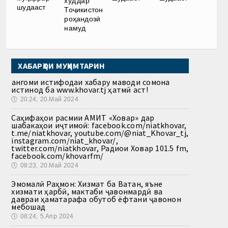
худ дар
шудааст
Тоҷикистон
роҳандозӣ
намуд
ХАБАРҲОИ МУҲИМТАРИН
Ҳангоми истифодаи хабару маводи сомона
истинод ба www.khovar.tj ҳатмӣ аст!
🕔
20:24, 20.Май 2024
Саҳифаҳои расмии АМИТ «Ховар» дар
шабакаҳои иҷтимоӣ: facebook.com/niatkhovar,
t.me/niatkhovar, youtube.com/@niat_Khovar_tj,
instagram.com/niat_khovar/,
twitter.com/niatkhovar, Радиои Ховар 101.5 fm,
facebook.com/khovarfm/
🕔
08:23, 20.Май 2024
Эмомалӣ Раҳмон: Хизмат ба Ватан, яъне
хизмати ҳарбӣ, мактаби ҷавонмардӣ ва
давраи ҳаматарафа обутоб ёфтани ҷавонон
мебошад
🕔
08:24, 5.Апр 2024