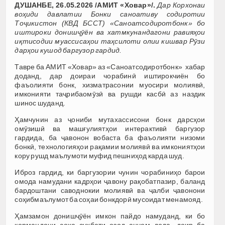
ДУШАНБЕ, 26.05.2026 /АМИТ «Ховар»/.
Дар Корхонаи
воҳиди давлатии Бонки саноативу содиротии
Тоҷикистон (КВД БССТ) «Саноатсодиротбонк» бо
иштироки донишҷӯён ва хатмкунандагони равияҳои
иқтисодии муассисаҳои таҳсилоти олии кишвар Рӯзи
дарҳои кушод баргузор гардид.
Тавре ба АМИТ «Ховар» аз «Саноатсодиротбонк» хабар
доданд, дар доираи чорабинӣ иштирокчиён бо
фаъолияти бонк, хизматрасонии муосири молиявӣ,
имконияти таҷрибаомӯзӣ ва рушди касбӣ аз наздик
шинос шуданд.
Ҳамчунин аз ҷониби мутахассисони бонк дарсҳои
омӯзишӣ ва машғулиятҳои интерактивӣ баргузор
гардида, ба ҷавонон вобаста ба фаъолияти низоми
бонкӣ, технологияҳои рақамии молиявӣ ва имкониятҳои
кору рушд маълумоти муфид пешниҳод карда шуд.
Иброз гардид, ки баргузории чунин чорабиниҳо барои
омода намудани кадрҳои ҷавону рақобатпазир, баланд
бардоштани саводнокии молиявӣ ва ҷалби ҷавонони
соҳибмаълумот ба соҳаи бонкдорӣ мусоидат менамояд.
Ҳамзамон донишҷӯён имкон пайдо намуданд, ки бо
кормандони соҳа суҳбати озод анҷом дода, доир ба