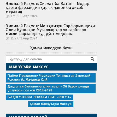
Эмомалӣ Раҳмон: Хизмат ба Ватан – Модар
қарзи фарзандии ҳар як ҷавон ба ҳисоб
меравад
🕔
17:18, 3.Апр 2024
Эмомалӣ Раҳмон: Ман ҳамчун Сарфармондеҳи
Олии Қувваҳои Мусаллаҳ ҳар як сарбозро
мисли фарзанди худ дӯст медорам
🕔
11:27, 3.Апр 2024
Ҳамаи маводҳои бахш
МАВЗӮЪҲОИ МАХСУС
Паёми Президенти Ҷумҳурии Тоҷикистон Эмомалӣ
Раҳмон ба Маҷлиси Олӣ
Даҳсолаи байналмилалии амал «Об барои рушди
устувор» солҳои 2018-2028
БАҲОГУЗОРИИ ЛОИҲАИ НБО «РОҒУН»
Ҳамаи мавзӯъҳои махсус