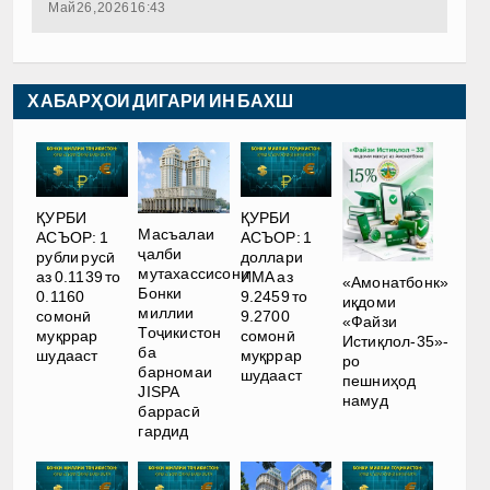
Май 26, 2026 16:43
ХАБАРҲОИ ДИГАРИ ИН БАХШ
ҚУРБИ
ҚУРБИ
Масъалаи
АСЪОР: 1
АСЪОР: 1
ҷалби
рубли русӣ
доллари
мутахассисони
аз 0.1139 то
ИМА аз
«Амонатбонк»
Бонки
0.1160
9.2459 то
иқдоми
миллии
сомонӣ
9.2700
«Файзи
Тоҷикистон
муқррар
сомонӣ
Истиқлол-35»-
ба
шудааст
муқррар
ро
барномаи
шудааст
пешниҳод
JISPA
намуд
баррасӣ
гардид