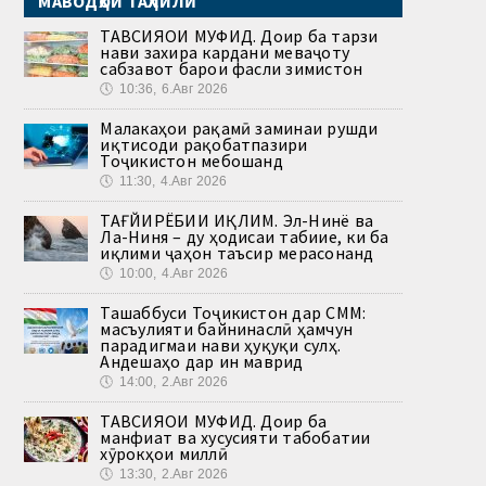
МАВОДҲОИ ТАҲЛИЛӢ
ТАВСИЯҲОИ МУФИД. Доир ба тарзи
нави захира кардани меваҷоту
сабзавот барои фасли зимистон
🕔
10:36, 6.Авг 2026
Малакаҳои рақамӣ заминаи рушди
иқтисоди рақобатпазири
Тоҷикистон мебошанд
🕔
11:30, 4.Авг 2026
ТАҒЙИРЁБИИ ИҚЛИМ. Эл-Нинё ва
Ла-Ниня – ду ҳодисаи табиие, ки ба
иқлими ҷаҳон таъсир мерасонанд
🕔
10:00, 4.Авг 2026
Ташаббуси Тоҷикистон дар СММ:
масъулияти байнинаслӣ ҳамчун
парадигмаи нави ҳуқуқи сулҳ.
Андешаҳо дар ин маврид
🕔
14:00, 2.Авг 2026
ТАВСИЯҲОИ МУФИД. Доир ба
манфиат ва хусусияти табобатии
хӯрокҳои миллӣ
🕔
13:30, 2.Авг 2026