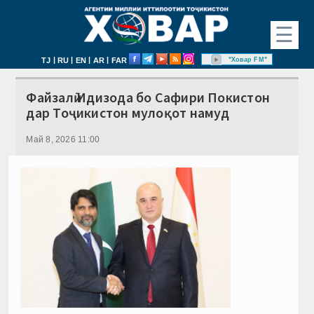
☰
|
|
|
|
"Ховар FM"
TJ
RU
EN
AR
FAR
Файзалӣ Идизода бо Сафири Покистон
дар Тоҷикистон мулоқот намуд
Май 8, 2026 11:00