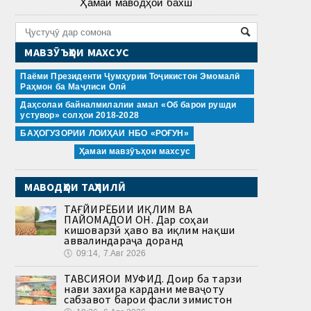
Ҳамаи маводҳои бахш
МАВЗӮЪҲОИ МАХСУС
Паёми Президенти Ҷумҳурии Тоҷикистон Эмомалӣ
Раҳмон ба Маҷлиси Олӣ
Даҳсолаи байналмилалии амал «Об барои рушди
устувор» солҳои 2018-2028
БАҲОГУЗОРИИ ЛОИҲАИ НБО «РОҒУН»
Ҳамаи мавзӯъҳои махсус
МАВОДҲОИ ТАҲЛИЛӢ
ТАҒЙИРЁБИИ ИҚЛИМ ВА
ПАЙОМАДҲОИ ОН. Дар соҳаи
кишоварзӣ ҳаво ва иқлим нақши
аввалиндараҷа доранд
🕔
09:14, 7.Авг 2026
ТАВСИЯҲОИ МУФИД. Доир ба тарзи
нави захира кардани меваҷоту
сабзавот барои фасли зимистон