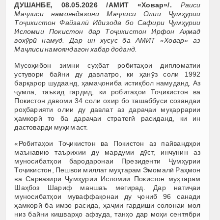
ДУШАНБЕ, 08.05.2026 /АМИТ «Ховар»/.
Раиси
Маҷлиси намояндагони Маҷлиси Олии Ҷумҳурии
Тоҷикистон Файзалӣ Идизода бо Сафири Ҷумҳурии
Исломии Покистон дар Тоҷикистон Ирфон Аҳмад
вохӯрӣ намуд. Дар ин хусус ба АМИТ «Ховар» аз
Маҷлиси намояндагон хабар доданд.
Мусоҳибон зимни суҳбат робитаҳои дипломатии
устувори байни ду давлатро, ки ҳанӯз соли 1992
барқарор шудаанд, ҳамаҷониба истиқбол намуданд. Аз
ҷумла, таъкид гардид, ки робитаҳои Тоҷикистон ва
Покистон давоми 34 соли охир бо ташаббуси созандаи
роҳбарияти олии ду давлат аз дараҷаи муқаррарии
ҳамкорӣ то ба дараҷаи стратегӣ расиданд, ки ин
дастоварди муҳим аст.
«Робитаҳои Тоҷикистон ва Покистон аз пайвандҳои
маънавию таърихии ду мардуми дӯст, инчунин аз
муносибатҳои бародаронаи Президенти Ҷумҳурии
Тоҷикистон, Пешвои миллат муҳтарам Эмомалӣ Раҳмон
ва Сарвазири Ҷумҳурии Исломии Покистон муҳтарам
Шаҳбоз Шариф маншаъ мегирад. Дар натиҷаи
муносибатҳои муваффақонаи ду ҷониб 96 санади
ҳамкорӣ ба имзо расида, ҳаҷми гардиши солонаи мол
низ байни кишварҳо афзуда, танҳо дар моҳи сентябри