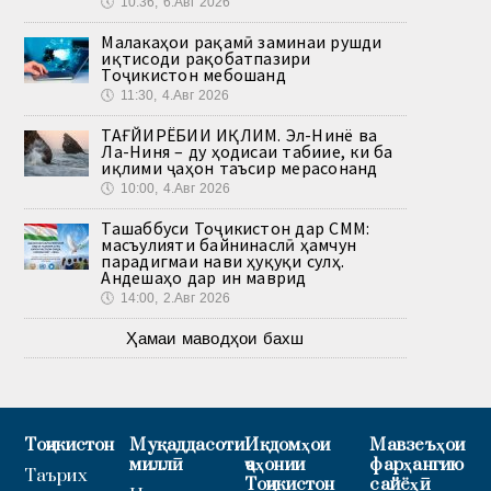
🕔
10:36, 6.Авг 2026
Малакаҳои рақамӣ заминаи рушди
иқтисоди рақобатпазири
Тоҷикистон мебошанд
🕔
11:30, 4.Авг 2026
ТАҒЙИРЁБИИ ИҚЛИМ. Эл-Нинё ва
Ла-Ниня – ду ҳодисаи табиие, ки ба
иқлими ҷаҳон таъсир мерасонанд
🕔
10:00, 4.Авг 2026
Ташаббуси Тоҷикистон дар СММ:
масъулияти байнинаслӣ ҳамчун
парадигмаи нави ҳуқуқи сулҳ.
Андешаҳо дар ин маврид
🕔
14:00, 2.Авг 2026
Ҳамаи маводҳои бахш
Тоҷикистон
Муқаддасоти
Иқдомҳои
Мавзеъҳои
миллӣ
ҷаҳонии
фарҳангию
Таърих
Тоҷикистон
сайёҳӣ