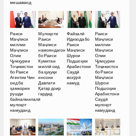
мешаванд
Раиси
Мулоқоти
Файзалӣ
Раиси
Маҷлиси
Раиси
Идизода бо
Маҷлиси
миллии
Маҷлиси
Раиси
миллии
Маҷлиси
намояндагон
Маҷлиси
Маҷлиси
Олии
бо Раиси
Шурои
Олии
Ҷумҳурии
Кумитаи
Подшоҳии
Ҷумҳурии
Тоҷикистон
миллӣ оид
Арабистони
Тоҷикистон
бо Раиси
ба ҳуқуқи
Саудӣ
бо Раиси
Агентии Чин
инсони
вохӯрӣ
Маҷлиси
оид ба
Давлати
намуд
Шурои
ҳамкории
Қатар доир
Подшоҳии
рушди
гардид
Арабистони
байналмилалӣ
Саудӣ
мулоқот
мулоқот
намуданд
намуданд