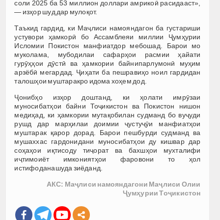
соли 2025 ба 53 миллион доллари амрикоӣ расидааст»,
— изҳор шуд дар мулоқот.
Таъкид гардид, ки Маҷлиси намояндагон ба густариши
устувори ҳамкорӣ бо Ассамблеяи миллии Ҷумҳурии
Исломии Покистон манфиатдор мебошад. Барои мо
муколама, мубодилаи сафарҳои расмии ҳайати
гурӯҳҳои дӯстӣ ва ҳамкории байнипарлумонӣ муҳим
арзёбӣ мегардад. Ҷиҳати ба пешравиҳо ноил гардидан
талошҳои муштаракро идома хоҳем дод.
Ҷонибҳо изҳор доштанд, ки ҳолати имрӯзаи
муносибатҳои байни Тоҷикистон ва Покистон нишон
медиҳад, ки ҳамкории мутақобилан судманд бо вуҷуди
рушд дар марҳилаи доимии ҷустуҷӯи манфиатҳои
муштарак қарор дорад. Барои пешбурди судманд ва
мушаххас гардонидани муносибатҳои ду кишвар дар
соҳаҳои иқтисоду тиҷорат ва бахшҳои мухталифи
иҷтимоиёт имкониятҳои фаровони то ҳол
истифоданашуда зиёданд.
АКС: Маҷлиси намояндагони Маҷлиси Олии
Ҷумҳурии Тоҷикистон