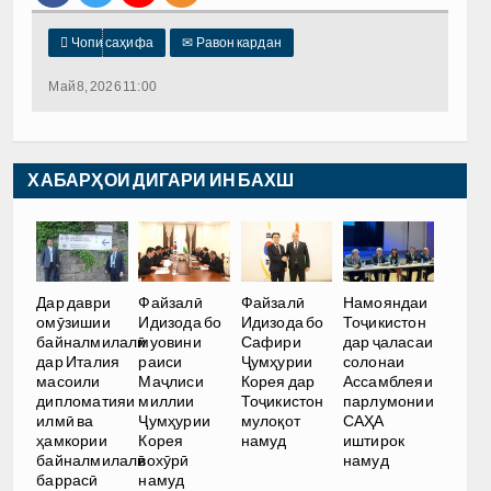

Чопи саҳифа
✉
Равон кардан
Май 8, 2026 11:00
ХАБАРҲОИ ДИГАРИ ИН БАХШ
Дар даври
Файзалӣ
Файзалӣ
Намояндаи
омӯзишии
Идизода бо
Идизода бо
Тоҷикистон
байналмилалӣ
муовини
Сафири
дар ҷаласаи
дар Италия
раиси
Ҷумҳурии
солонаи
масоили
Маҷлиси
Корея дар
Ассамблеяи
дипломатияи
миллии
Тоҷикистон
парлумонии
илмӣ ва
Ҷумҳурии
мулоқот
САҲА
ҳамкории
Корея
намуд
иштирок
байналмилалӣ
вохӯрӣ
намуд
баррасӣ
намуд