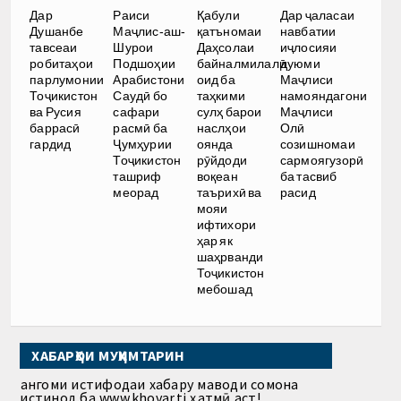
Дар
Раиси
Қабули
Дар ҷаласаи
Душанбе
Маҷлис-аш-
қатъномаи
навбатии
тавсеаи
Шурои
Даҳсолаи
иҷлосияи
робитаҳои
Подшоҳии
байналмилалӣ
дуюми
парлумонии
Арабистони
оид ба
Маҷлиси
Тоҷикистон
Саудӣ бо
таҳкими
намояндагони
ва Русия
сафари
сулҳ барои
Маҷлиси
баррасӣ
расмӣ ба
наслҳои
Олӣ
гардид
Ҷумҳурии
оянда
созишномаи
Тоҷикистон
рӯйдоди
сармоягузорӣ
ташриф
воқеан
ба тасвиб
меорад
таърихӣ ва
расид
мояи
ифтихори
ҳар як
шаҳрванди
Тоҷикистон
мебошад
ХАБАРҲОИ МУҲИМТАРИН
Ҳангоми истифодаи хабару маводи сомона
истинод ба www.khovar.tj ҳатмӣ аст!