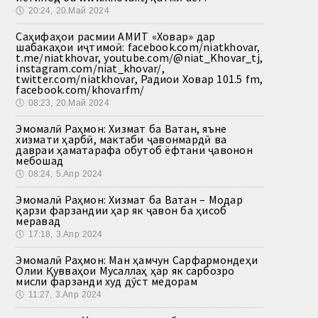
🕔
20:24, 20.Май 2024
Саҳифаҳои расмии АМИТ «Ховар» дар
шабакаҳои иҷтимоӣ: facebook.com/niatkhovar,
t.me/niatkhovar, youtube.com/@niat_Khovar_tj,
instagram.com/niat_khovar/,
twitter.com/niatkhovar, Радиои Ховар 101.5 fm,
facebook.com/khovarfm/
🕔
08:23, 20.Май 2024
Эмомалӣ Раҳмон: Хизмат ба Ватан, яъне
хизмати ҳарбӣ, мактаби ҷавонмардӣ ва
давраи ҳаматарафа обутоб ёфтани ҷавонон
мебошад
🕔
08:24, 5.Апр 2024
Эмомалӣ Раҳмон: Хизмат ба Ватан – Модар
қарзи фарзандии ҳар як ҷавон ба ҳисоб
меравад
🕔
17:18, 3.Апр 2024
Эмомалӣ Раҳмон: Ман ҳамчун Сарфармондеҳи
Олии Қувваҳои Мусаллаҳ ҳар як сарбозро
мисли фарзанди худ дӯст медорам
🕔
11:27, 3.Апр 2024