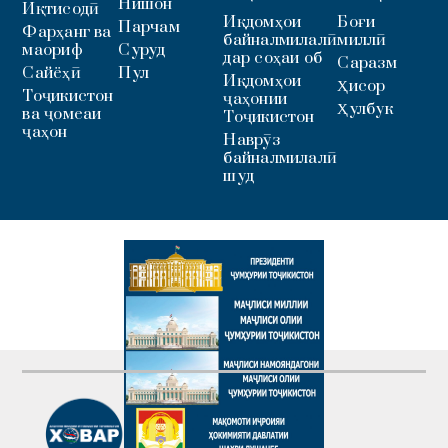
Нишон
Иқтисодӣ
Иқдомҳои
Боғи
Парчам
Фарҳанг ва
байналмилалӣ
миллӣ
маориф
Суруд
дар соҳаи об
Саразм
Сайёҳӣ
Пул
Иқдомҳои
Ҳисор
Тоҷикистон
ҷаҳонии
Ҳулбук
ва ҷомеаи
Тоҷикистон
ҷаҳон
Наврӯз
байналмилалӣ
шуд