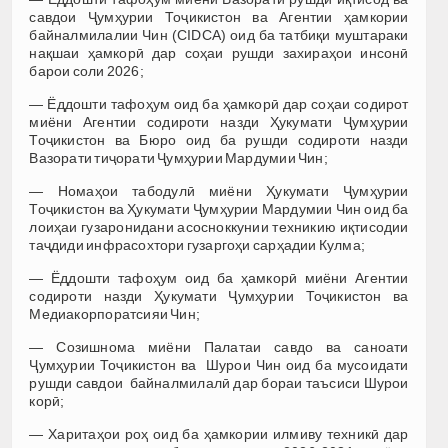
савдои Ҷумҳурии Тоҷикистон ва Агентии ҳамкории
байналмилалии Чин (CIDCA) оид ба татбиқи муштараки
нақшаи ҳамкорӣ дар соҳаи рушди захираҳои инсонӣ
барои соли 2026;
— Ёддошти тафоҳум оид ба ҳамкорӣ дар соҳаи содирот
миёни Агентии содироти назди Ҳукумати Ҷумҳурии
Тоҷикистон ва Бюро оид ба рушди содироти назди
Вазорати тиҷорати Ҷумҳурии Мардумии Чин;
— Номаҳои табодулӣ миёни Ҳукумати Ҷумҳурии
Тоҷикистон ва Ҳукумати Ҷумҳурии Мардумии Чин оид ба
лоиҳаи гузаронидани асосноккунии техникию иқтисодии
таҷдиди инфрасохтори гузаргоҳи сарҳадии Кулма;
— Ёддошти тафоҳум оид ба ҳамкорӣ миёни Агентии
содироти назди Ҳукумати Ҷумҳурии Тоҷикистон ва
Медиакорпоратсияи Чин;
— Созишнома миёни Палатаи савдо ва саноати
Ҷумҳурии Тоҷикистон ва Шурои Чин оид ба мусоидати
рушди савдои байналмилалӣ дар бораи таъсиси Шурои
корӣ;
— Харитаҳои роҳ оид ба ҳамкории илмиву техникӣ дар