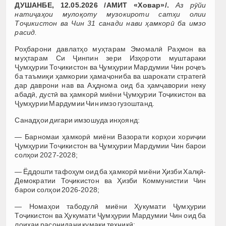
ДУШАНБЕ, 12.05.2026 /АМИТ «Ховар»/.
Аз рӯйи
натиҷаҳои мулоқоту музокироти сатҳи олии
Тоҷикистон ва Чин 31 санади нави ҳамкорӣ ба имзо
расид.
Роҳбарони давлатҳо муҳтарам Эмомалӣ Раҳмон ва
муҳтарам Си Ҷинпин зери Изҳороти муштараки
Ҷумҳурии Тоҷикистон ва Ҷумҳурии Мардумии Чин роҷеъ
ба таъмиқи ҳамкории ҳамаҷониба ва шарокати стратегӣ
дар даврони нав ва Аҳднома оид ба ҳамҷавории неку
абадӣ, дустӣ ва ҳамкорӣ миёни Ҷумҳурии Тоҷикистон ва
Ҷумҳурии Мардумии Чин имзо гузоштанд.
Санадҳои дигари имзошуда инҳоянд:
— Барномаи ҳамкорӣ миёни Вазорати корҳои хориҷии
Ҷумҳурии Тоҷикистон ва Ҷумҳурии Мардумии Чин барои
солҳои 2027-2028;
— Ёддошти тафоҳум оид ба ҳамкорӣ миёни Ҳизби Халқӣ-
Демократии Тоҷикистон ва Ҳизби Коммунистии Чин
барои солҳои 2026-2028;
— Номаҳои табодулӣ миёни Ҳукумати Ҷумҳурии
Тоҷикистон ва Ҳукумати Ҷумҳурии Мардумии Чин оид ба
лоиҳаи расонидани кумаки техникӣ;