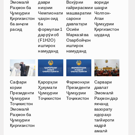
Эмомалӣ
даври
Вохӯрии
вориди
Раҳмон ба
ниҳоии
ғайрирасмии
шаҳри
Ҷумҳурии
Чемпионати
машваратии
Чолпон-
Қирғизистон
ҷаҳон оид
сарони
Атаи
ба анҷом
ба
давлатҳои
Ҷумҳурии
расид
формулаи 1
Осиёи
Қирғизистон
дар рӯи об
Марказӣ ва
шуданд
(F1H2O)
Озарбойҷон
иштирок
иштирок
намуданд
намуданд
Сафари
Қарорҳои
Фармонҳои
Сарвари
кории
Ҳукумати
Президенти
давлат
Президенти
Ҷумҳурии
Ҷумҳурии
Эмомалӣ
Ҷумҳурии
Тоҷикистон
Тоҷикистон
Раҳмон дар
Тоҷикистон
якчанд
Эмомалӣ
вазорату
Раҳмон ба
идораҳо
Ҷумҳурии
тағйироти
Қирғизистон
кадрӣ
амалӣ