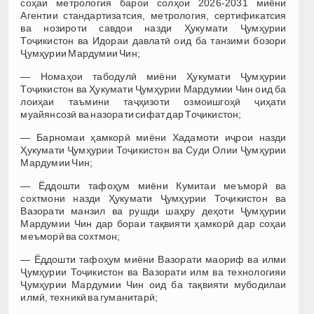
соҳаи метрология барои солҳои 2026-2031 миёни
Агентии стандартизатсия, метрология, сертификатсия
ва нозироти савдои назди Ҳукумати Ҷумҳурии
Тоҷикистон ва Идораи давлатӣ оид ба танзими бозори
Ҷумҳурии Мардумии Чин;
— Номаҳои табодулӣ миёни Ҳукумати Ҷумҳурии
Тоҷикистон ва Ҳукумати Ҷумҳурии Мардумии Чин оид ба
лоиҳаи таъмини таҷҳизоти озмоишгоҳӣ ҷиҳати
муайянсозӣ ва назорати сифат дар Тоҷикистон;
— Барномаи ҳамкорӣ миёни Хадамоти иҷрои назди
Ҳукумати Ҷумҳурии Тоҷикистон ва Суди Олии Ҷумҳурии
Мардумии Чин;
— Ёддошти тафоҳум миёни Кумитаи меъморӣ ва
сохтмони назди Ҳукумати Ҷумҳурии Тоҷикистон ва
Вазорати манзил ва рушди шаҳру деҳоти Ҷумҳурии
Мардумии Чин дар бораи тақвияти ҳамкорӣ дар соҳаи
меъморӣ ва сохтмон;
— Ёддошти тафоҳум миёни Вазорати маориф ва илми
Ҷумҳурии Тоҷикистон ва Вазорати илм ва технологияи
Ҷумҳурии Мардумии Чин оид ба тақвияти мубодилаи
илмӣ, техникӣ ва гуманитарӣ;