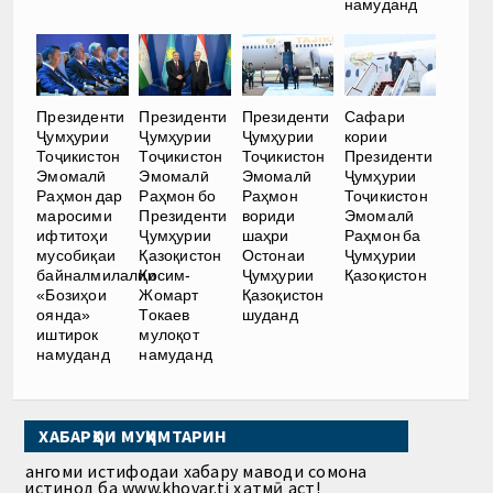
намуданд
Президенти
Президенти
Президенти
Сафари
Ҷумҳурии
Ҷумҳурии
Ҷумҳурии
кории
Тоҷикистон
Тоҷикистон
Тоҷикистон
Президенти
Эмомалӣ
Эмомалӣ
Эмомалӣ
Ҷумҳурии
Раҳмон дар
Раҳмон бо
Раҳмон
Тоҷикистон
маросими
Президенти
вориди
Эмомалӣ
ифтитоҳи
Ҷумҳурии
шаҳри
Раҳмон ба
мусобиқаи
Қазоқистон
Остонаи
Ҷумҳурии
байналмилалии
Қосим-
Ҷумҳурии
Қазоқистон
«Бозиҳои
Жомарт
Қазоқистон
оянда»
Токаев
шуданд
иштирок
мулоқот
намуданд
намуданд
ХАБАРҲОИ МУҲИМТАРИН
Ҳангоми истифодаи хабару маводи сомона
истинод ба www.khovar.tj ҳатмӣ аст!