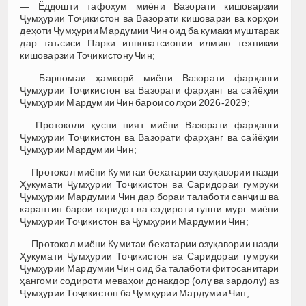
— Ёддошти тафоҳум миёни Вазорати кишоварзии
Ҷумҳурии Тоҷикистон ва Вазорати кишоварзӣ ва корҳои
деҳоти Ҷумҳурии Мардумии Чин оид ба кумаки муштарак
дар таъсиси Парки инноватсионии илмию техникии
кишоварзии Тоҷикистону Чин;
— Барномаи ҳамкорӣ миёни Вазорати фарҳанги
Ҷумҳурии Тоҷикистон ва Вазорати фарҳанг ва сайёҳии
Ҷумҳурии Мардумии Чин барои солҳои 2026-2029;
— Протоколи ҳусни ният миёни Вазорати фарҳанги
Ҷумҳурии Тоҷикистон ва Вазорати фарҳанг ва сайёҳии
Ҷумҳурии Мардумии Чин;
— Протокол миёни Кумитаи бехатарии озуқавории назди
Ҳукумати Ҷумҳурии Тоҷикистон ва Саридораи гумруки
Ҷумҳурии Мардумии Чин дар бораи талаботи санҷиш ва
карантин барои воридот ва содироти гушти мурғ миёни
Ҷумҳурии Тоҷикистон ва Ҷумҳурии Мардумии Чин;
— Протокол миёни Кумитаи бехатарии озуқавории назди
Ҳукумати Ҷумҳурии Тоҷикистон ва Саридораи гумруки
Ҷумҳурии Мардумии Чин оид ба талаботи фитосанитарӣ
ҳангоми содироти меваҳои донакдор (олу ва зардолу) аз
Ҷумҳурии Тоҷикистон ба Ҷумҳурии Мардумии Чин;