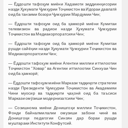
— Ёддошти тафоҳум миёни Хадамоти зиддиинҳисории
назди Ҳукумати Ҷумҳурии Тоҷикистон ва Идораи давлатӣ
оид ба танзими бозори Ҷумҳурии Мардумии Чин;
— Ёддошти тафоҳум оид ба ҳамкорӣ миёни Кумитаи
телевизион ва радиои назди Ҳукумати Ҷумҳурии
Тоҷикистон ва Медиакорпоратсияи Чин;
— Ёддошти тафоҳум оид ба ҳамкорӣ миёни Кумитаи
рушди сайёҳии назди Ҳукумати Ҷумҳурии Тоҷикистон ва
Медиакорпоратсияи Чин;
— Ёддошти тафоҳум миёни Агентии миллии иттилоотии
Тоҷикистон “Ховар” ва Агентии иттилоотии Синхуаи Чин
оид ба ҳамкорӣ;
— Ёддошти тафоҳум миёни Маркази тадқиқоти стратегии
назди Президенти Ҷумҳурии Тоҷикистон ва Академияи
Чини муосир ва тадқиқоти ҷаҳонӣ оид ба таъсиси
Маркази омӯзиши модернизатсияи Чин;
— Созишнома миёни Донишгоҳи миллии Тоҷикистон,
Фонди байналмилалии омузиши забони чинӣ ва
Донишгоҳи педагогии Синзян дар бораи рушди
муштараки Институти Конфутсий.