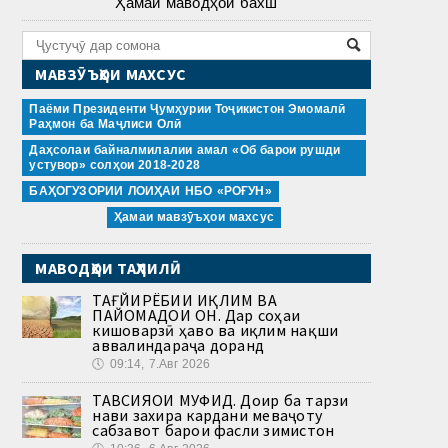
Ҳамаи маводҳои бахш
МАВЗӮЪҲОИ МАХСУС
Паёми Президенти Ҷумҳурии Тоҷикистон Эмомалӣ
Раҳмон ба Маҷлиси Олӣ
Даҳсолаи байналмилалии амал «Об барои рушди
устувор» солҳои 2018-2028
БАҲОГУЗОРИИ ЛОИҲАИ НБО «РОҒУН»
Ҳамаи мавзӯъҳои махсус
МАВОДҲОИ ТАҲЛИЛӢ
ТАҒЙИРЁБИИ ИҚЛИМ ВА
ПАЙОМАДҲОИ ОН. Дар соҳаи
кишоварзӣ ҳаво ва иқлим нақши
аввалиндараҷа доранд
🕔
09:14, 7.Авг 2026
ТАВСИЯҲОИ МУФИД. Доир ба тарзи
нави захира кардани меваҷоту
сабзавот барои фасли зимистон