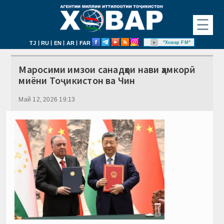
☰
|
|
|
|
"Ховар FM"
TJ
RU
EN
AR
FAR
Маросими имзои санадҳои нави ҳамкорӣ
миёни Тоҷикистон ва Чин
Май 12, 2026 19:13