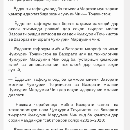
— Ёддошти тафоҳум оид ба таъсиси Маркази муштараки
ҳамкорӣ дар татбиқи зеҳни сунъии Чин — Тоҷикистон;
— Ёддошти тафоҳум дар бораи таҳкими ҳамкорӣ дар
асоси эътимоди рақамӣ дар соҳаи тиҷорат миёни
Вазорати рушди иқтисод ва савдои Ҷумҳурии Тоҷикистон
ва Вазорати тиҷорати Ҷумҳурии Мардумии Чин;
— Ёддошти тафоҳум миёни Вазорати маориф ва илми
Ҷумҳурии Тоҷикистон ва Вазорати илм ва технологияи
Ҷумҳурии Мардумии Чин оид ба густариши ҳамкории
илмӣ ва инноватсионии технологӣ дар соҳаи зеҳни
сунъӣ;
— Ёддошти тафоҳум оид ба ҳамкорӣ миёни Вазорати
молияи Ҷумҳурии Тоҷикистон ва Вазорати молияи
Ҷумҳурии Мардумии Чин дар соҳаи идоракунии молияи
давлатӣ;
— Нақшаи чорабиниҳо миёни Вазорати саноат ва
технологияҳои нави Ҷумҳурии Тоҷикистон ва Вазорати
тиҷорати Ҷумҳурии Мардумии Чин оид ба ҳамкорӣ дар
соҳаи маъданҳои “сабз” барои солҳои 2026–2028;
— Ёддошти тафоҳум миёни Вазорати рушди иқтисод ва