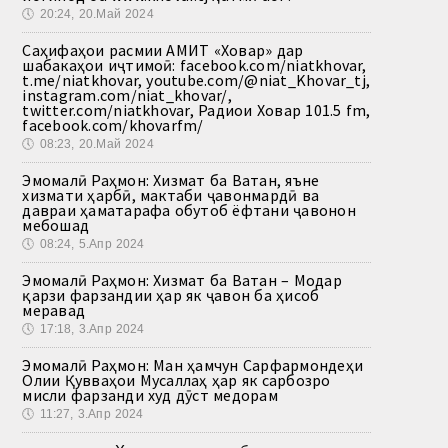
🕔
20:24, 20.Май 2024
Саҳифаҳои расмии АМИТ «Ховар» дар
шабакаҳои иҷтимоӣ: facebook.com/niatkhovar,
t.me/niatkhovar, youtube.com/@niat_Khovar_tj,
instagram.com/niat_khovar/,
twitter.com/niatkhovar, Радиои Ховар 101.5 fm,
facebook.com/khovarfm/
🕔
08:23, 20.Май 2024
Эмомалӣ Раҳмон: Хизмат ба Ватан, яъне
хизмати ҳарбӣ, мактаби ҷавонмардӣ ва
давраи ҳаматарафа обутоб ёфтани ҷавонон
мебошад
🕔
08:24, 5.Апр 2024
Эмомалӣ Раҳмон: Хизмат ба Ватан – Модар
қарзи фарзандии ҳар як ҷавон ба ҳисоб
меравад
🕔
17:18, 3.Апр 2024
Эмомалӣ Раҳмон: Ман ҳамчун Сарфармондеҳи
Олии Қувваҳои Мусаллаҳ ҳар як сарбозро
мисли фарзанди худ дӯст медорам
🕔
11:27, 3.Апр 2024