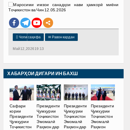

Чопи саҳифа
✉
Равон кардан
Май 12, 2026 19:13
ХАБАРҲОИ ДИГАРИ ИН БАХШ
Сафари
Президенти
Президенти
Президенти
кории
Ҷумҳурии
Ҷумҳурии
Ҷумҳурии
Президенти
Тоҷикистон
Тоҷикистон
Тоҷикистон
Ҷумҳурии
Эмомалӣ
Эмомалӣ
Эмомалӣ
Тоҷикистон
Раҳмон дар
Раҳмон дар
Раҳмон