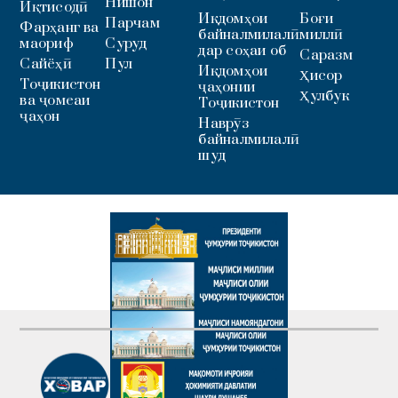
Нишон
Иқтисодӣ
Иқдомҳои
Боғи
Парчам
Фарҳанг ва
байналмилалӣ
миллӣ
маориф
Суруд
дар соҳаи об
Саразм
Сайёҳӣ
Пул
Иқдомҳои
Ҳисор
Тоҷикистон
ҷаҳонии
Ҳулбук
ва ҷомеаи
Тоҷикистон
ҷаҳон
Наврӯз
байналмилалӣ
шуд