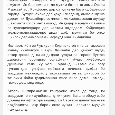
омӯзем. Ин барномаи хеле муҳим барои тамоми Осиёи
Марказӣ аст. Конфронс дар сатҳи хеле баланд баргузор
гардид. Бузургшаҳрҳо дар ҷаҳон зиёданд, аммо андеша
дорам, ки Душанберо сокинони меҳмоннавозаш шукуҳу
шаҳомати хосса мебахшанд. Ин қадар мардуми самимӣ
ва кушодачеҳраро дар ҳаётам надидаам. Хайрхоҳию
меҳмоннавозиашонро дида, хаёл мекунам бо онҳо
шиноси дерина бошам»,-афзуд Нина Пиманкина.
Иштирокчиён аз Ҷумҳурии Қирғизистон низ аз тамошои
кӯчаву хиёбонҳои шаҳри Душанбе дар ҳайрат шуда,
изҳор доштанд, ки аз дидани гулҳои рангоранг, буттаю
дарахтони ороишию сояафкани кӯчаю хиёбонҳои
Душанбе хеле хушҳол шудаанд. «Тамошои боғу
гулгаштҳои гулпӯши пойтахти тоҷикон, суҳбат бо
мардуми меҳмондӯсту заҳматкаши он ва шиносоӣ бо
таърихи бойю қадимаашон хеле писандамон омад»,
-изҳор доштанд онҳо.
Аксари иштирокчиёни конфронс изҳор доштанд, ки
мардуми тоҷик хушбахтанд, ки чунин Ватани ободу зебо
доранд ва ифтихорманданд, ки Сарвари давлаташон ва
роҳбарияти шаҳр барои онҳо чунин шароитро муҳайё
намудаанд.