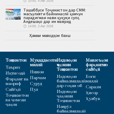
🕔
10:00, 4.Авг 2026
Ташаббуси Тоҷикистон дар СММ:
масъулияти байнинаслӣ ҳамчун
парадигмаи нави ҳуқуқи сулҳ.
Андешаҳо дар ин маврид
🕔
14:00, 2.Авг 2026
Ҳамаи маводҳои бахш
Тоҷикистон
Муқаддасоти
Иқдомҳои
Мавзеъҳои
миллӣ
ҷаҳонии
фарҳангию
Таърих
Тоҷикистон
сайёҳӣ
Нишон
Иқтисодӣ
Иқдомҳои
Боғи
Парчам
Фарҳанг ва
байналмилалӣ
миллӣ
маориф
Суруд
дар соҳаи об
Саразм
Сайёҳӣ
Пул
Иқдомҳои
Ҳисор
Тоҷикистон
ҷаҳонии
Ҳулбук
ва ҷомеаи
Тоҷикистон
ҷаҳон
Наврӯз
байналмилалӣ