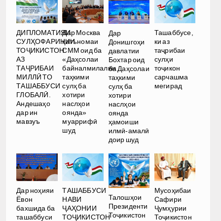
ДИПЛОМАТИЯИ
Дар Москва
Ташаббусе,
Дар
СУЛҲОФАРИНИИ
қатъномаи
ки аз
Донишгоҳи
ТОҶИКИСТОН:
СММ оид ба
таҷрибаи
давлатии
АЗ
«Даҳсолаи
сулҳи
Бохтар оид
ТАҶРИБАИ
байналмилалии
тоҷикон
ба Даҳсолаи
МИЛЛӢ ТО
таҳкими
сарчашма
таҳкими
ТАШАББУСИ
сулҳ ба
мегирад
сулҳ ба
ГЛОБАЛӢ.
хотири
хотири
Андешаҳо
наслҳои
наслҳои
дар ин
оянда»
оянда
мавзуъ
муаррифӣ
ҳамоиши
шуд
илмӣ-амалӣ
доир шуд
Дар ноҳияи
ТАШАББУСИ
Мусоҳибаи
Талошҳои
Ёвон
НАВИ
Сафири
Президенти
бахшида ба
ҶАҲОНИИ
Ҷумҳурии
Тоҷикистон
ташаббуси
ТОҶИКИСТОН
Тоҷикистон