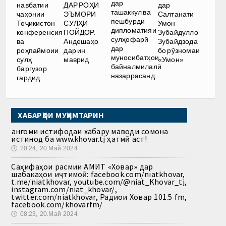
дар
навбатии
ДАР РОҲИ
дар
ташаккул ва
ҷаҳонии
ЭЪМОРИ
Салтанати
пешбурди
Тоҷикистон
СУЛҲИ
Умон
дипломатияи
конференсия
ПОЙДОР.
Зубайдулло
сулҳофарӣ
ва
Андешаҳо
Зубайдзода
дар
роҳпаймоии
дар ин
бо рӯзномаи
муносибатҳои
сулҳ
маврид
«Умон»
байналмилалӣ
баргузор
назаррасанд
гардид
ХАБАРҲОИ МУҲИМТАРИН
Ҳангоми истифодаи хабару маводи сомона
истинод ба www.khovar.tj ҳатмӣ аст!
🕔
20:24, 20.Май 2024
Саҳифаҳои расмии АМИТ «Ховар» дар
шабакаҳои иҷтимоӣ: facebook.com/niatkhovar,
t.me/niatkhovar, youtube.com/@niat_Khovar_tj,
instagram.com/niat_khovar/,
twitter.com/niatkhovar, Радиои Ховар 101.5 fm,
facebook.com/khovarfm/
🕔
08:23, 20.Май 2024