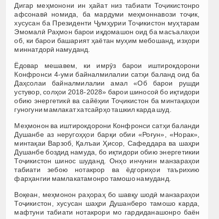
Дигар меҳмонони ин ҳайат низ табиати Тоҷикистонро
афсонавӣ номида, ба мардуми меҳмоннавози тоҷик,
хусусан ба Президенти Ҷумҳурии Тоҷикистон муҳтарам
Эмомалӣ Раҳмон барои иқдомашон оид ба масъалаҳои
об, ки барои башарият ҳаётан муҳим мебошанд, изҳори
миннатдорӣ намуданд.
Ёдовар мешавем, ки имрӯз барои иштирокдорони
Конфронси 4-уми байналмилалии сатҳи баланд оид ба
Даҳсолаи байналмилалии амал «Об барои рушди
устувор, солҳои 2018-2028» барои шиносоӣ бо иқтидори
обию энергетикӣ ва сайёҳии Тоҷикистон ба минтақаҳои
гуногуни мамлакат хатсайрҳо ташкил карда шуд.
Меҳмонон ва иштирокдорони Конфронси сатҳи баланди
Душанбе аз неругоҳҳои барқи обии «Роғун», «Норак»,
минтақаи Варзоб, Қалъаи Ҳисор, Сафеддара ва шаҳри
Душанбе боздид намуда, бо иқтидори обию энергетикии
Тоҷикистон шинос шуданд. Онҳо инчунин манзараҳои
табиати зебою нотакрор ва ёдгориҳои таърихию
фарҳангии мамлакатамонро тамошо намуданд.
Воқеан, меҳмонон раҳораҳ бо шавқу шодӣ манзараҳои
Тоҷикистон, хусусан шаҳри Душанберо тамошо карда,
мафтуни табиати нотакрори мо гардиданашонро баён