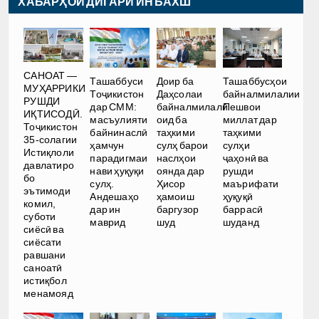
ХАБАРҲОИ ДИГАРИ ИН БАХШ
САНОАТ —
Ташаббуси
Доир ба
Ташаббусҳои
МУҲАРРИКИ
Тоҷикистон
Даҳсолаи
байналмилалии
РУШДИ
дар СММ:
байналмилалӣ
Пешвои
ИҚТИСОДӢ.
масъулияти
оид ба
миллат дар
Тоҷикистон
байнинаслӣ
таҳкими
таҳкими
35-солагии
ҳамчун
сулҳ барои
сулҳи
Истиқлоли
парадигмаи
наслҳои
ҷаҳонӣ ва
давлатиро
нави ҳуқуқи
оянда дар
рушди
бо
сулҳ.
Ҳисор
маърифати
эътимоди
Андешаҳо
ҳамоиш
ҳуқуқӣ
комил,
дар ин
баргузор
баррасӣ
суботи
маврид
шуд
шуданд
сиёсӣ ва
сиёсати
равшани
саноатӣ
истиқбол
менамояд