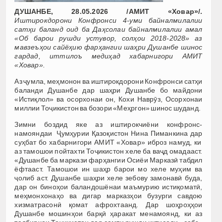
ДУШАНБЕ, 28.05.2026 /АМИТ «Ховар»/.
Иштирокдорони Конфронси 4-уми байналмилалии
сатҳи баланд оид ба Даҳсолаи байналмилалии амал
«Об барои рушди устувор, солҳои 2018-2028» аз
мавзеъҳои сайёҳию фарҳангии шаҳри Душанбе шинос
гардад, иттилоъ медиҳад хабарнигори АМИТ
«Ховар».
Аз ҷумла, меҳмонон ва иштирокдорони Конфронси сатҳи
баланди Душанбе дар шаҳри Душанбе бо майдони
«Истиқлол» ва осорхонаи он, Кохи Наврӯз, Осорхонаи
миллии Тоҷикистон ва бозори «Меҳргон» шинос шуданд.
Зимни боздид яке аз иштирокчиёни конфронс-
намояндаи Ҷумҳурии Қазоқистон Нина Пиманкина дар
суҳбат бо хабарнигори АМИТ «Ховар» иброз намуд, ки
аз тамошои пойтахти Тоҷикистон хеле ба ваҷд омадааст.
«Душанбе ба маркази фарҳангии Осиёи Марказӣ табдил
ёфтааст. Тамошои ин шаҳр барои мо хеле муҳим ва
ҷолиб аст. Душанбе шаҳри хеле зебову замонавӣ буда,
дар он биноҳои баландошёнаи маъмурию истиқоматӣ,
меҳмонхонаҳо ва дигар марказҳои бузурги савдою
хизматрасонӣ қомат афрохтаанд. Дар шоҳроҳҳои
Душанбе мошинҳои барқӣ ҳаракат менамоянд, ки аз