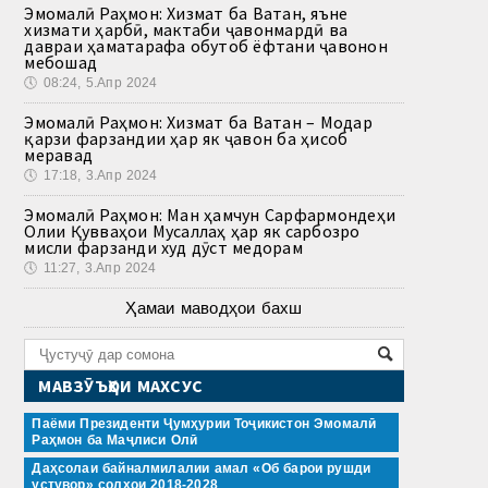
Эмомалӣ Раҳмон: Хизмат ба Ватан, яъне
хизмати ҳарбӣ, мактаби ҷавонмардӣ ва
давраи ҳаматарафа обутоб ёфтани ҷавонон
мебошад
🕔
08:24, 5.Апр 2024
Эмомалӣ Раҳмон: Хизмат ба Ватан – Модар
қарзи фарзандии ҳар як ҷавон ба ҳисоб
меравад
🕔
17:18, 3.Апр 2024
Эмомалӣ Раҳмон: Ман ҳамчун Сарфармондеҳи
Олии Қувваҳои Мусаллаҳ ҳар як сарбозро
мисли фарзанди худ дӯст медорам
🕔
11:27, 3.Апр 2024
Ҳамаи маводҳои бахш
МАВЗӮЪҲОИ МАХСУС
Паёми Президенти Ҷумҳурии Тоҷикистон Эмомалӣ
Раҳмон ба Маҷлиси Олӣ
Даҳсолаи байналмилалии амал «Об барои рушди
устувор» солҳои 2018-2028