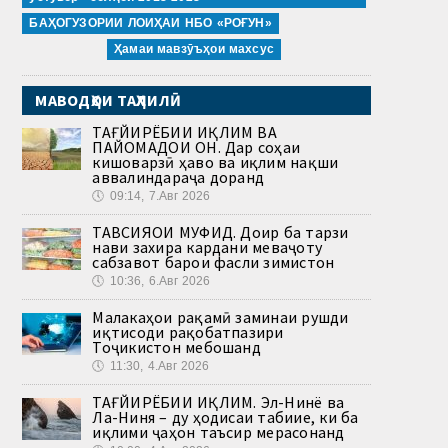
БАҲОГУЗОРИИ ЛОИҲАИ НБО «РОҒУН»
Ҳамаи мавзӯъҳои махсус
МАВОДҲОИ ТАҲЛИЛӢ
ТАҒЙИРЁБИИ ИҚЛИМ ВА
ПАЙОМАДҲОИ ОН. Дар соҳаи
кишоварзӣ ҳаво ва иқлим нақши
аввалиндараҷа доранд
🕔
09:14, 7.Авг 2026
ТАВСИЯҲОИ МУФИД. Доир ба тарзи
нави захира кардани меваҷоту
сабзавот барои фасли зимистон
🕔
10:36, 6.Авг 2026
Малакаҳои рақамӣ заминаи рушди
иқтисоди рақобатпазири
Тоҷикистон мебошанд
🕔
11:30, 4.Авг 2026
ТАҒЙИРЁБИИ ИҚЛИМ. Эл-Нинё ва
Ла-Ниня – ду ҳодисаи табиие, ки ба
иқлими ҷаҳон таъсир мерасонанд