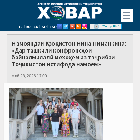
☰
|
|
|
|
"Ховар FM"
TJ
RU
EN
AR
FAR
Намояндаи Қазоқистон Нина Пиманкина:
«Дар ташкили конфронсҳои
байналмилалӣ мехоҳем аз таҷрибаи
Тоҷикистон истифода намоем»
Май 28, 2026 17:00