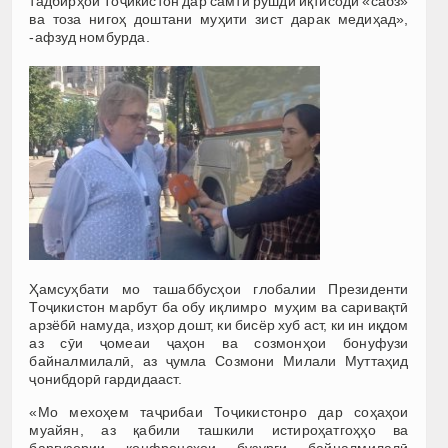
тадбирҳои Тоҷикистон дар самти рушди иқтисоди «сабз»
ва тоза нигоҳ доштани муҳити зист дарак медиҳад»,
-афзуд номбурда.
Ҳамсуҳбати мо ташаббусҳои глобалии Президенти
Тоҷикистон марбут ба обу иқлимро муҳим ва саривақтӣ
арзёбӣ намуда, изҳор дошт, ки бисёр хуб аст, ки ин иқдом
аз сӯи ҷомеаи ҷаҳон ва созмонҳои бонуфузи
байналмилалӣ, аз ҷумла Созмони Милали Муттаҳид
ҷонибдорӣ гардидааст.
«Мо мехоҳем таҷрибаи Тоҷикистонро дар соҳаҳои
муайян, аз қабили ташкили истироҳатгоҳҳо ва
баргузории конфронсҳои бузурги байналмилалӣ