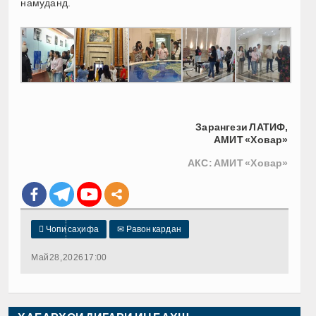
намуданд.
Зарангези ЛАТИФ,
АМИТ «Ховар»
АКС: АМИТ «Ховар»

Чопи саҳифа
✉
Равон кардан
Май 28, 2026 17:00