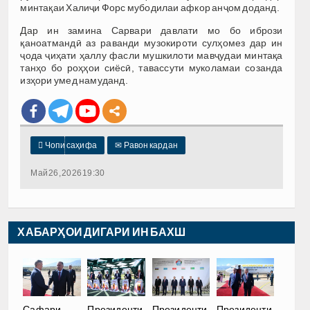
минтақаи Халиҷи Форс мубодилаи афкор анҷом доданд.
Дар ин замина Сарвари давлати мо бо ибрози
қаноатмандӣ аз раванди музокироти сулҳомез дар ин
ҷода ҷиҳати ҳаллу фасли мушкилоти мавҷудаи минтақа
танҳо бо роҳҳои сиёсӣ, тавассути муколамаи созанда
изҳори умед намуданд.

Чопи саҳифа
✉
Равон кардан
Май 26, 2026 19:30
ХАБАРҲОИ ДИГАРИ ИН БАХШ
Сафари
Президенти
Президенти
Президенти