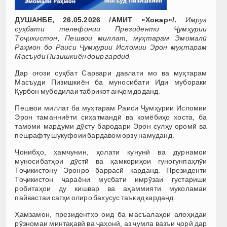
ДУШАНБЕ, 26.05.2026 /АМИТ «Ховар»/.
Имрӯз
суҳбати телефонии Президенти Ҷумҳурии
Тоҷикистон, Пешвои миллат, муҳтарам Эмомалӣ
Раҳмон бо Раиси Ҷумҳурии Исломии Эрон муҳтарам
Масъуди Пизишкиён доир гардид.
Дар оғози суҳбат Сарвари давлати мо ва муҳтарам
Масъуди Пизишкиён ба муносибати Иди мубораки
Қурбон мубодилаи табрикот анҷом доданд.
Пешвои миллат ба муҳтарам Раиси Ҷумҳурии Исломии
Эрон таманниёти сиҳатмандӣ ва комёбиҳо хоста, ба
тамоми мардуми дӯсту бародари Эрон сулҳу оромӣ ва
пешрафту шукуфоии бардавом орзу намуданд.
Ҷонибҳо, ҳамчунин, ҳолати кунунӣ ва дурнамои
муносибатҳои дӯстӣ ва ҳамкориҳои гуногунпаҳлӯи
Тоҷикистону Эронро баррасӣ карданд. Президенти
Тоҷикистон ҷараёни мусбати имрӯзаи густариши
робитаҳои ду кишвар ва аҳаммияти муколамаи
пайвастаи сатҳи олиро бахусус таъкид карданд.
Ҳамзамон, президентҳо оид ба масъалаҳои алоҳидаи
рӯзномаи минтақавӣ ва ҷаҳонӣ, аз ҷумла вазъи ҷорӣ дар