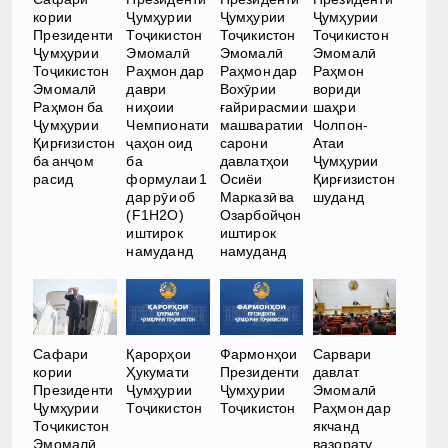
кории
Ҷумҳурии
Ҷумҳурии
Ҷумҳурии
Президенти
Тоҷикистон
Тоҷикистон
Тоҷикистон
Ҷумҳурии
Эмомалӣ
Эмомалӣ
Эмомалӣ
Тоҷикистон
Раҳмон дар
Раҳмон дар
Раҳмон
Эмомалӣ
даври
Вохӯрии
вориди
Раҳмон ба
ниҳоии
ғайрирасмии
шаҳри
Ҷумҳурии
Чемпионати
машваратии
Чолпон-
Қирғизистон
ҷаҳон оид
сарони
Атаи
ба анҷом
ба
давлатҳои
Ҷумҳурии
расид
формулаи 1
Осиёи
Қирғизистон
дар рӯи об
Марказӣ ва
шуданд
(F1H2O)
Озарбойҷон
иштирок
иштирок
намуданд
намуданд
Сафари
Қарорҳои
Фармонҳои
Сарвари
кории
Ҳукумати
Президенти
давлат
Президенти
Ҷумҳурии
Ҷумҳурии
Эмомалӣ
Ҷумҳурии
Тоҷикистон
Тоҷикистон
Раҳмон дар
Тоҷикистон
якчанд
Эмомалӣ
вазорату