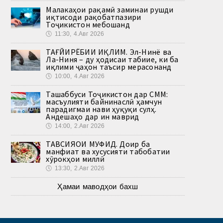
Малакаҳои рақамӣ заминаи рушди
иқтисоди рақобатпазири
Тоҷикистон мебошанд
🕔
11:30, 4.Авг 2026
ТАҒЙИРЁБИИ ИҚЛИМ. Эл-Нинё ва
Ла-Ниня – ду ҳодисаи табиие, ки ба
иқлими ҷаҳон таъсир мерасонанд
🕔
10:00, 4.Авг 2026
Ташаббуси Тоҷикистон дар СММ:
масъулияти байнинаслӣ ҳамчун
парадигмаи нави ҳуқуқи сулҳ.
Андешаҳо дар ин маврид
🕔
14:00, 2.Авг 2026
ТАВСИЯҲОИ МУФИД. Доир ба
манфиат ва хусусияти табобатии
хӯрокҳои миллӣ
🕔
13:30, 2.Авг 2026
Ҳамаи маводҳои бахш