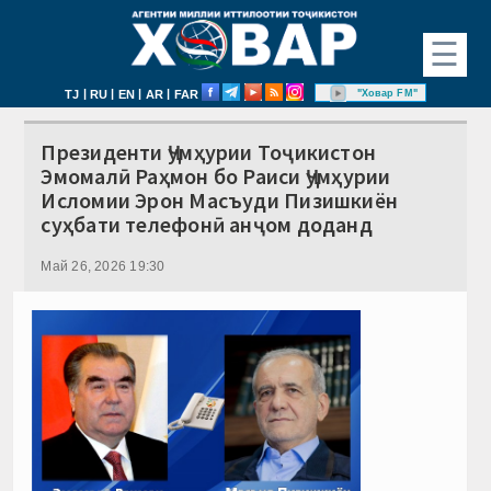
☰
|
|
|
|
"Ховар FM"
TJ
RU
EN
AR
FAR
Президенти Ҷумҳурии Тоҷикистон
Эмомалӣ Раҳмон бо Раиси Ҷумҳурии
Исломии Эрон Масъуди Пизишкиён
суҳбати телефонӣ анҷом доданд
Май 26, 2026 19:30