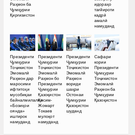
Раҳмон ба
идораҳо
Ҷумҳурии
тағйироти
Қирғизистон
кадрӣ
амалӣ
намуданд
Президенти
Президенти
Президенти
Сафари
Ҷумҳурии
Ҷумҳурии
Ҷумҳурии
кории
Тоҷикистон
Тоҷикистон
Тоҷикистон
Президенти
Эмомалӣ
Эмомалӣ
Эмомалӣ
Ҷумҳурии
Раҳмон дар
Раҳмон бо
Раҳмон
Тоҷикистон
маросими
Президенти
вориди
Эмомалӣ
ифтитоҳи
Ҷумҳурии
шаҳри
Раҳмон ба
мусобиқаи
Қазоқистон
Остонаи
Ҷумҳурии
байналмилалии
Қосим-
Ҷумҳурии
Қазоқистон
«Бозиҳои
Жомарт
Қазоқистон
оянда»
Токаев
шуданд
иштирок
мулоқот
намуданд
намуданд