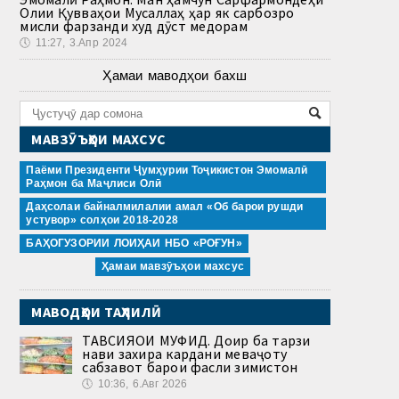
Олии Қувваҳои Мусаллаҳ ҳар як сарбозро
мисли фарзанди худ дӯст медорам
🕔
11:27, 3.Апр 2024
Ҳамаи маводҳои бахш
МАВЗӮЪҲОИ МАХСУС
Паёми Президенти Ҷумҳурии Тоҷикистон Эмомалӣ
Раҳмон ба Маҷлиси Олӣ
Даҳсолаи байналмилалии амал «Об барои рушди
устувор» солҳои 2018-2028
БАҲОГУЗОРИИ ЛОИҲАИ НБО «РОҒУН»
Ҳамаи мавзӯъҳои махсус
МАВОДҲОИ ТАҲЛИЛӢ
ТАВСИЯҲОИ МУФИД. Доир ба тарзи
нави захира кардани меваҷоту
сабзавот барои фасли зимистон
🕔
10:36, 6.Авг 2026