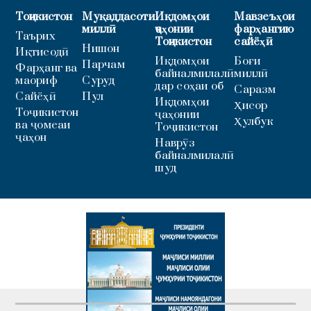
Тоҷикистон
Муқаддасоти
Иқдомҳои
Мавзеъҳои
миллӣ
ҷаҳонии
фарҳангию
Таърих
Тоҷикистон
сайёҳӣ
Нишон
Иқтисодӣ
Иқдомҳои
Боғи
Парчам
Фарҳанг ва
байналмилалӣ
миллӣ
маориф
Суруд
дар соҳаи об
Саразм
Сайёҳӣ
Пул
Иқдомҳои
Ҳисор
Тоҷикистон
ҷаҳонии
Ҳулбук
ва ҷомеаи
Тоҷикистон
ҷаҳон
Наврӯз
байналмилалӣ
шуд