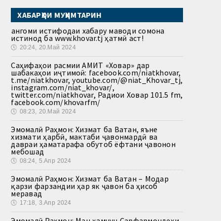
ХАБАРҲОИ МУҲИМТАРИН
Ҳангоми истифодаи хабару маводи сомона
истинод ба www.khovar.tj ҳатмӣ аст!
🕔
20:24, 20.Май 2024
Саҳифаҳои расмии АМИТ «Ховар» дар
шабакаҳои иҷтимоӣ: facebook.com/niatkhovar,
t.me/niatkhovar, youtube.com/@niat_Khovar_tj,
instagram.com/niat_khovar/,
twitter.com/niatkhovar, Радиои Ховар 101.5 fm,
facebook.com/khovarfm/
🕔
08:23, 20.Май 2024
Эмомалӣ Раҳмон: Хизмат ба Ватан, яъне
хизмати ҳарбӣ, мактаби ҷавонмардӣ ва
давраи ҳаматарафа обутоб ёфтани ҷавонон
мебошад
🕔
08:24, 5.Апр 2024
Эмомалӣ Раҳмон: Хизмат ба Ватан – Модар
қарзи фарзандии ҳар як ҷавон ба ҳисоб
меравад
🕔
17:18, 3.Апр 2024
Эмомалӣ Раҳмон: Ман ҳамчун Сарфармондеҳи