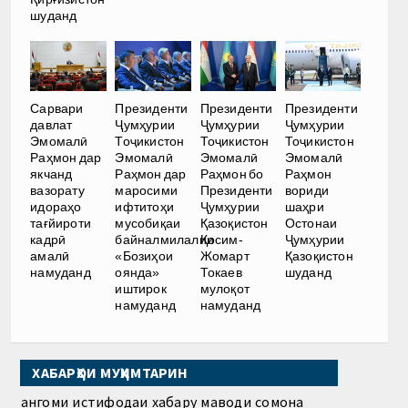
шуданд
Сарвари
Президенти
Президенти
Президенти
давлат
Ҷумҳурии
Ҷумҳурии
Ҷумҳурии
Эмомалӣ
Тоҷикистон
Тоҷикистон
Тоҷикистон
Раҳмон дар
Эмомалӣ
Эмомалӣ
Эмомалӣ
якчанд
Раҳмон дар
Раҳмон бо
Раҳмон
вазорату
маросими
Президенти
вориди
идораҳо
ифтитоҳи
Ҷумҳурии
шаҳри
тағйироти
мусобиқаи
Қазоқистон
Остонаи
кадрӣ
байналмилалии
Қосим-
Ҷумҳурии
амалӣ
«Бозиҳои
Жомарт
Қазоқистон
намуданд
оянда»
Токаев
шуданд
иштирок
мулоқот
намуданд
намуданд
ХАБАРҲОИ МУҲИМТАРИН
Ҳангоми истифодаи хабару маводи сомона