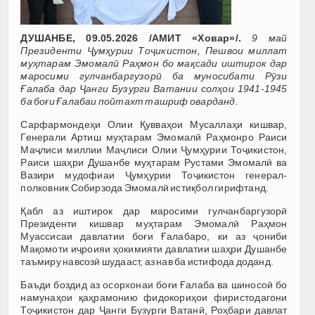
ДУШАНБЕ, 09.05.2026 /АМИТ «Ховар»/.
9 май
Президенти Ҷумҳурии Тоҷикистон, Пешвои миллат
муҳтарам Эмомалӣ Раҳмон бо мақсади иштирок дар
маросими гулчанбаргузорӣ ба муносибати Рӯзи
Ғалаба дар Ҷанги Бузурги Ватании солҳои 1941-1945
ба боғи Ғалабаи пойтахт ташриф оварданд.
Сарфармондеҳи Олии Қувваҳои Мусаллаҳи кишвар,
Генерали Артиш муҳтарам Эмомалӣ Раҳмонро Раиси
Маҷлиси миллии Маҷлиси Олии Ҷумҳурии Тоҷикистон,
Раиси шаҳри Душанбе муҳтарам Рустами Эмомалӣ ва
Вазири мудофиаи Ҷумҳурии Тоҷикистон генерал-
полковник Собирзода Эмомалӣ истиқбол гирифтанд.
Қабл аз иштирок дар маросими гулчанбаргузорӣ
Президенти кишвар муҳтарам Эмомалӣ Раҳмон
Муассисаи давлатии боғи Ғалабаро, ки аз ҷониби
Мақомоти иҷроияи ҳокимияти давлатии шаҳри Душанбе
таъмиру навсозӣ шудааст, аз нав ба истифода доданд.
Баъди боздид аз осорхонаи боғи Ғалаба ва шиносоӣ бо
намунаҳои қаҳрамонию фидокориҳои фиристодагони
Тоҷикистон дар Ҷанги Бузурги Ватанӣ, Роҳбари давлат