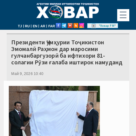
☰
|
|
|
|
"Ховар FM"
TJ
RU
EN
AR
FAR
Президенти Ҷумҳурии Тоҷикистон
Эмомалӣ Раҳмон дар маросими
гулчанбаргузорӣ ба ифтихори 81-
солагии Рӯзи ғалаба иштирок намуданд
Май 9, 2026 10:40