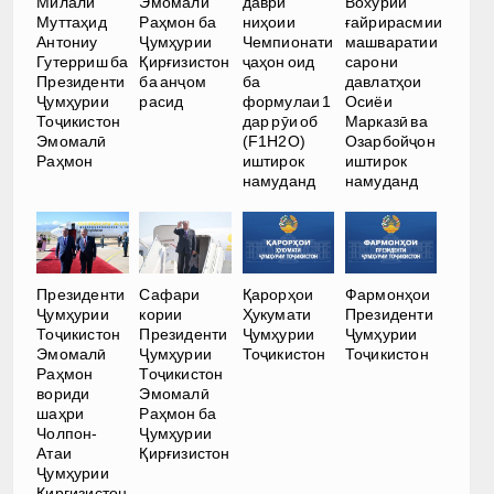
Милали
Эмомалӣ
даври
Вохӯрии
Муттаҳид
Раҳмон ба
ниҳоии
ғайрирасмии
Антониу
Ҷумҳурии
Чемпионати
машваратии
Гутерриш ба
Қирғизистон
ҷаҳон оид
сарони
Президенти
ба анҷом
ба
давлатҳои
Ҷумҳурии
расид
формулаи 1
Осиёи
Тоҷикистон
дар рӯи об
Марказӣ ва
Эмомалӣ
(F1H2O)
Озарбойҷон
Раҳмон
иштирок
иштирок
намуданд
намуданд
Президенти
Сафари
Қарорҳои
Фармонҳои
Ҷумҳурии
кории
Ҳукумати
Президенти
Тоҷикистон
Президенти
Ҷумҳурии
Ҷумҳурии
Эмомалӣ
Ҷумҳурии
Тоҷикистон
Тоҷикистон
Раҳмон
Тоҷикистон
вориди
Эмомалӣ
шаҳри
Раҳмон ба
Чолпон-
Ҷумҳурии
Атаи
Қирғизистон
Ҷумҳурии
Қирғизистон