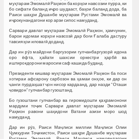
муҳтарам Эмомалӣ Раҳмон ба корҳои навсозии пурра, ки
бо сифати баланд иҷро шудааст, баҳои баланд дода, ба
Раиси шаҳри Душанбе муҳтарам Рустами Эмомалӣ ва
иҷрокунандагони кор арзи сипос намуданд.
Сарвари давлат муҳтарам Эмомалӣ Раҳмон, ҳамчунин,
барои идомаи корҳои навсозӣ дар боғи Ғалаба дастуру
тавсияҳои иловагӣ доданд.
Дар ин рӯз майдони баргузории гулчанбаргузорӣ идона
оро ёфта, ҳайати шахсии оркестри ҳарбӣ ва
иштирокдорони маросим саф кашида буданд.
Президенти кишвар муҳтарам Эмомалӣ Раҳмон ба поси
хотираи афсарону сарбозон ва ҳамаи онҳое, ки дар он
ҷанги пурдаҳшат ҷон нисор кардаанд, дар назди “Оташи
ҷовидон” гулчанбар гузоштанд.
Бо гузоштани гулчанбар ва гиромидошти қаҳрамонони
мардуми тоҷик Сарвари давлат муҳтарам Эмомалӣ
Раҳмон равони шаҳидони Ватани азизи моро шод
намуданд.
Дар ин рӯз, Раиси Маҷлиси миллии Маҷлиси Олии
Ҷумҳурии Тоҷикистон, Раиси шаҳри Душанбе муҳтарам
Рустами Эмомалӣ, Раиси Маҷлиси намояндагони