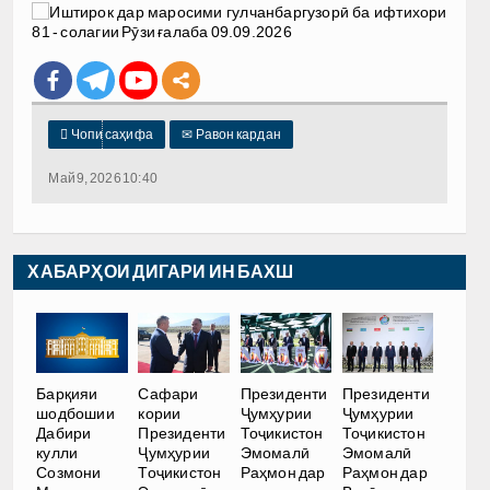

Чопи саҳифа
✉
Равон кардан
Май 9, 2026 10:40
ХАБАРҲОИ ДИГАРИ ИН БАХШ
Барқияи
Сафари
Президенти
Президенти
шодбошии
кории
Ҷумҳурии
Ҷумҳурии
Дабири
Президенти
Тоҷикистон
Тоҷикистон
кулли
Ҷумҳурии
Эмомалӣ
Эмомалӣ
Созмони
Тоҷикистон
Раҳмон дар
Раҳмон дар