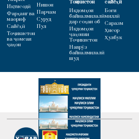
Тоҷикистон
сайёҳӣ
Нишон
Иқтисодӣ
Иқдомҳои
Боғи
Парчам
Фарҳанг ва
байналмилалӣ
миллӣ
маориф
Суруд
дар соҳаи об
Саразм
Сайёҳӣ
Пул
Иқдомҳои
Ҳисор
Тоҷикистон
ҷаҳонии
Ҳулбук
ва ҷомеаи
Тоҷикистон
ҷаҳон
Наврӯз
байналмилалӣ
шуд