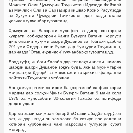
Маҷлиси Олии Ҷумҳурии Тоҷикистон Идизода Файзалӣ
аз Маҷлиси Олӣ ва Сарвазири кишвар Қоҳир Расулзода
аз Ҳукумати Ҷумҳурии Тоҷикистон дар назди оташи
ҷовидон гулчанбар гузоштанд.
Ҳамчунин, аз Вазорати мудофиа ва дигар сохторҳои
қудратӣ, собиқадорони Ҷанги Бузурги Ватанӣ, корпуси
дипломатии муқими шаҳри Душанбе ва Пойгоҳи ҳарбии
201-уми Федератсияи Русия дар Ҷумҳурии Тоҷикистон,
дар назди “Оташи ҷовидон” гулчанбарҳо гузошта шуд.
Бояд гуфт, ки боғи Ғалаба дар теппаҳои қисми шимолу
шарқии шаҳри Душанбе воқеъ буда, яке аз муҳимтарин
маҷмааҳои ёдгорӣ ва мавзеъҳои таърихию фарҳангии
пойтахти Тоҷикистон мебошад.
Боғ ҳамчун рамзи эҳтиром ба қаҳрамонӣ ва фидокории
мардум дар солҳои Ҷанги Бузурги Ватанӣ 9 майи соли
1975 ба муносибати 30-солагии Ғалаба ба истифода
дода шудааст.
Дар маркази маҷмааи ёдгорӣ «Оташи абадӣ» фурӯзон
аст, ки дар назди он ҳамасола ба хотири пос доштани
хотираи қурбониёни ҷанг маросими гулгузорӣ сурат
мегирад.