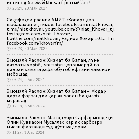
истинод ба www.khovar.tj ҳатмӣ аст!
🕔
20:24, 20.Май 2024
Саҳифаҳои расмии АМИТ «Ховар» дар
шабакаҳои иҷтимоӣ: facebook.com/niatkhovar,
t.me/niatkhovar, youtube.com/@niat_Khovar_tj,
instagram.com/niat_khovar/,
twitter.com/niatkhovar, Радиои Ховар 101.5 fm,
facebook.com/khovarfm/
🕔
08:23, 20.Май 2024
Эмомалӣ Раҳмон: Хизмат ба Ватан, яъне
хизмати ҳарбӣ, мактаби ҷавонмардӣ ва
давраи ҳаматарафа обутоб ёфтани ҷавонон
мебошад
🕔
08:24, 5.Апр 2024
Эмомалӣ Раҳмон: Хизмат ба Ватан – Модар
қарзи фарзандии ҳар як ҷавон ба ҳисоб
меравад
🕔
17:18, 3.Апр 2024
Эмомалӣ Раҳмон: Ман ҳамчун Сарфармондеҳи
Олии Қувваҳои Мусаллаҳ ҳар як сарбозро
мисли фарзанди худ дӯст медорам
🕔
11:27, 3.Апр 2024