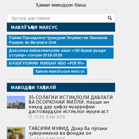
Ҳамаи маводҳои бахш
МАВЗӮЪҲОИ МАХСУС
Паёми Президенти Ҷумҳурии Тоҷикистон Эмомалӣ
Раҳмон ба Маҷлиси Олӣ
Даҳсолаи байналмилалии амал «Об барои рушди
устувор» солҳои 2018-2028
БАҲОГУЗОРИИ ЛОИҲАИ НБО «РОҒУН»
Ҳамаи мавзӯъҳои махсус
МАВОДҲОИ ТАҲЛИЛӢ
35-СОЛАГИИ ИСТИҚЛОЛИ ДАВЛАТӢ
ВА ОСОРХОНАИ МИЛЛӢ. Нақши ин
ниҳод дар ҳифзу муаррифии
дастовардҳои истиқлол муҳим аст
🕔
15:39, 8.Авг 2026
ТАВСИЯИ МУФИД. Доир ба пӯпаки
ҷуворимакка ва фоидаи он
🕔
13:33, 8.Авг 2026