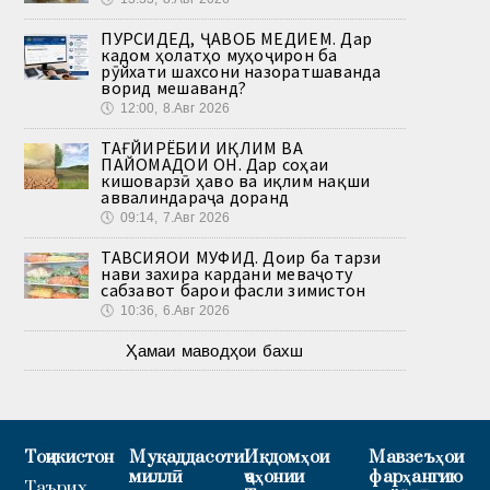
ПУРСИДЕД, ҶАВОБ МЕДИҲЕМ. Дар
кадом ҳолатҳо муҳоҷирон ба
рӯйхати шахсони назоратшаванда
ворид мешаванд?
🕔
12:00, 8.Авг 2026
ТАҒЙИРЁБИИ ИҚЛИМ ВА
ПАЙОМАДҲОИ ОН. Дар соҳаи
кишоварзӣ ҳаво ва иқлим нақши
аввалиндараҷа доранд
🕔
09:14, 7.Авг 2026
ТАВСИЯҲОИ МУФИД. Доир ба тарзи
нави захира кардани меваҷоту
сабзавот барои фасли зимистон
🕔
10:36, 6.Авг 2026
Ҳамаи маводҳои бахш
Тоҷикистон
Муқаддасоти
Иқдомҳои
Мавзеъҳои
миллӣ
ҷаҳонии
фарҳангию
Таърих