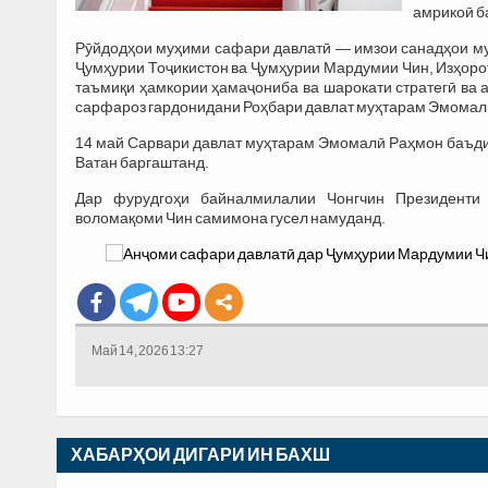
амрикоӣ б
​Рӯйдодҳои муҳими сафари давлатӣ — имзои санадҳои му
Ҷумҳурии Тоҷикистон ва Ҷумҳурии Мардумии Чин, Изҳоро
таъмиқи ҳамкории ҳамаҷониба ва шарокати стратегӣ ва
сарфароз гардонидани Роҳбари давлат муҳтарам Эмомал
​14 май Сарвари давлат муҳтарам Эмомалӣ Раҳмон баъд
Ватан баргаштанд.
​Дар фурудгоҳи байналмилалии Чонгчин Президент
воломақоми Чин самимона гусел намуданд.
Май 14, 2026 13:27
ХАБАРҲОИ ДИГАРИ ИН БАХШ