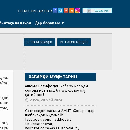
|
|
|
|
"Ховар FM"
TJ
RU
EN
AR
FAR
Минтақа ва ҷаҳон
Дар бораи мо

Чопи саҳифа
✉
Равон кардан
ХАБАРҲОИ МУҲИМТАРИН
урии
 дар
Ҳангоми истифодаи хабару маводи
сомона истинод ба www.khovar.tj
ҳатмӣ аст!
рҳои
🕔
20:24, 20.Май 2024
гони
тону
Саҳифаҳои расмии АМИТ «Ховар» дар
шабакаҳои иҷтимоӣ:
facebook.com/niatkhovar,
стону
t.me/niatkhovar,
youtube.com/@niat_Khovar_tj,
ллари