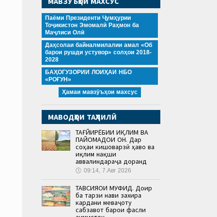
МАВЗӮЪҲОИ МАХСУС
Паёми Президенти Ҷумҳурии
Тоҷикистон Эмомалӣ Раҳмон ба
Маҷлиси Олӣ
Даҳсолаи байналмилалии амал «Об
барои рушди устувор» солҳои 2018-
2028
БАҲОГУЗОРИИ ЛОИҲАИ НБО
«РОҒУН»
Ҳамаи мавзӯъҳои махсус
МАВОДҲОИ ТАҲЛИЛӢ
ТАҒЙИРЁБИИ ИҚЛИМ ВА
ПАЙОМАДҲОИ ОН. Дар
соҳаи кишоварзӣ ҳаво ва
иқлим нақши
аввалиндараҷа доранд
🕔
09:14, 7.Авг 2026
ТАВСИЯҲОИ МУФИД. Доир
ба тарзи нави захира
кардани меваҷоту
сабзавот барои фасли
зимистон