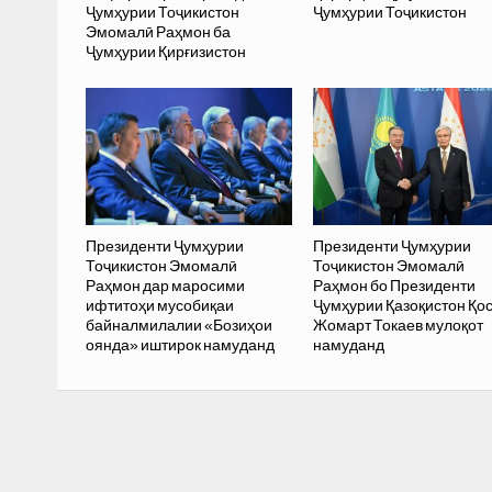
Ҷумҳурии Тоҷикистон
Ҷумҳурии Тоҷикистон
Эмомалӣ Раҳмон ба
Ҷумҳурии Қирғизистон
Президенти Ҷумҳурии
Президенти Ҷумҳурии
Тоҷикистон Эмомалӣ
Тоҷикистон Эмомалӣ
Раҳмон дар маросими
Раҳмон бо Президенти
ифтитоҳи мусобиқаи
Ҷумҳурии Қазоқистон Қо
байналмилалии «Бозиҳои
Жомарт Токаев мулоқот
оянда» иштирок намуданд
намуданд