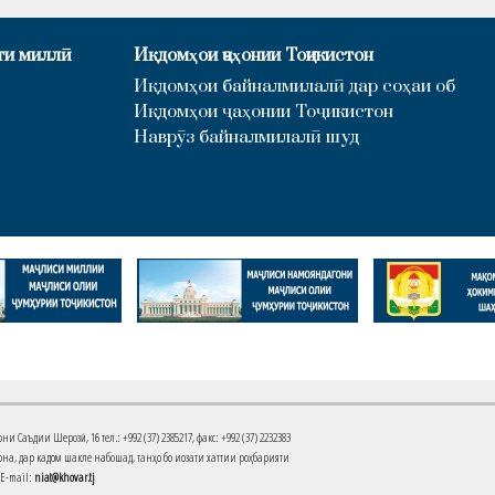
ти миллӣ
Иқдомҳои ҷаҳонии Тоҷикистон
Иқдомҳои байналмилалӣ дар соҳаи об
Иқдомҳои ҷаҳонии Тоҷикистон
Наврӯз байналмилалӣ шуд
Саъдии Шерозӣ, 16 тел.: +992 (37) 2385217, факс: +992 (37) 2232383
на, дар кадом шакле набошад, танҳо бо иҷозати хаттии роҳбарияти
 E-mail:
niat@khovar.tj