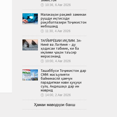
🕔
10:36, 6.Авг 2026
Малакаҳои рақамӣ заминаи
рушди иқтисоди
рақобатпазири Тоҷикистон
мебошанд
🕔
11:30, 4.Авг 2026
ТАҒЙИРЁБИИ ИҚЛИМ. Эл-
Нинё ва Ла-Ниня – ду
ҳодисаи табиие, ки ба
иқлими ҷаҳон таъсир
мерасонанд
🕔
10:00, 4.Авг 2026
Ташаббуси Тоҷикистон дар
СММ: масъулияти
байнинаслӣ ҳамчун
парадигмаи нави ҳуқуқи
сулҳ. Андешаҳо дар ин
маврид
🕔
14:00, 2.Авг 2026
Ҳамаи маводҳои бахш