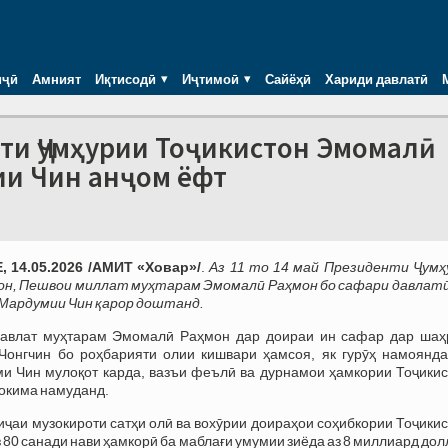
иҷӣ
Амният
Иқтисодӣ
Иҷтимоӣ
Сайёҳӣ
Хариди давлатӣ
ти Ҷумҳурии Тоҷикистон Эмомалӣ
ии Чин анҷом ёфт
 14.05.2026 /АМИТ «Ховар»/
.
Аз 11 то 14 май Президенти Ҷумҳ
он, Пешвои миллат муҳтарам Эмомалӣ Раҳмон бо сафари давлатӣ
Мардумии Чин қарор доштанд.
 давлат муҳтарам Эмомалӣ Раҳмон дар доираи ин сафар дар шаҳ
Чонгчин бо роҳбарияти олии кишвари ҳамсоя, як гурӯҳ намоянда
и Чин мулоқот карда, вазъи феълӣ ва дурнамои ҳамкории Тоҷикис
окима намуданд.
атиҷаи музокироти сатҳи олӣ ва вохӯрии доираҳои соҳибкории Тоҷики
з 80 санади нави ҳамкорӣ ба маблағи умумии зиёда аз 8 миллиард до