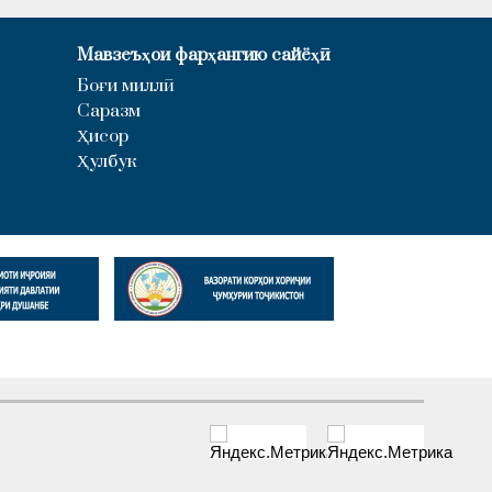
Мавзеъҳои фарҳангию сайёҳӣ
Боғи миллӣ
Саразм
Ҳисор
Ҳулбук