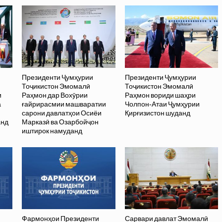
Президенти Ҷумҳурии
Президенти Ҷумҳурии
Тоҷикистон Эмомалӣ
Тоҷикистон Эмомалӣ
и
Раҳмон дар Вохӯрии
Раҳмон вориди шаҳри
а
ғайрирасмии машваратии
Чолпон-Атаи Ҷумҳурии
сарони давлатҳои Осиёи
Қирғизистон шуданд
анд
Марказӣ ва Озарбойҷон
иштирок намуданд
Фармонҳои Президенти
Сарвари давлат Эмомалӣ