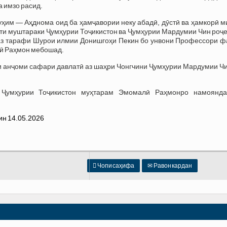
а имзо расид.
ҳим — Аҳднома оид ба ҳамҷавории неку абадӣ, дӯстӣ ва ҳамкорӣ м
ти муштараки Ҷумҳурии Тоҷикистон ва Ҷумҳурии Мардумии Чин роҷе
 аз тарафи Шурои илмии Донишгоҳи Пекин бо унвони Профессори ф
ӣ Раҳмон мебошад.
и анҷоми сафари давлатӣ аз шаҳри Чонгчини Ҷумҳурии Мардумии Чи
и Ҷумҳурии Тоҷикистон муҳтарам Эмомалӣ Раҳмонро намоянда

Чопи саҳифа
✉
Равон кардан