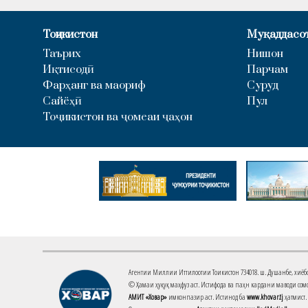
Тоҷикистон
Муқаддасо
Таърих
Нишон
Иқтисодӣ
Парчам
Фарҳанг ва маориф
Суруд
Сайёҳӣ
Пул
Тоҷикистон ва ҷомеаи ҷаҳон
Агентии Миллии Иттилоотии Тоҷикистон 734018. ш. Душанбе, хиёбони 
© Ҳамаи ҳуқуқ маҳфуз аст. Истифода ва паҳн кардани маводи сомо
АМИТ «Ховар»
имконпазир аст. Истинод ба
www.khovar.tj
ҳатмист.