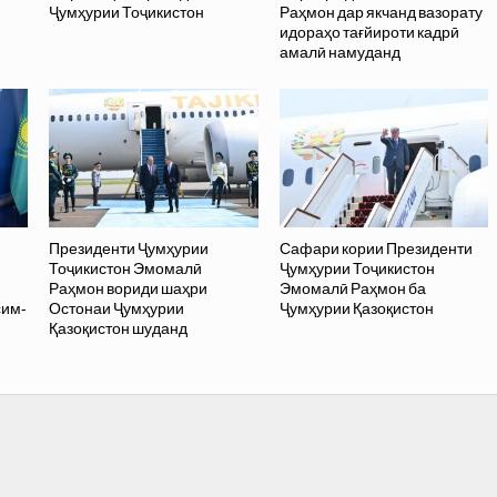
Ҷумҳурии Тоҷикистон
Раҳмон дар якчанд вазорату
идораҳо тағйироти кадрӣ
амалӣ намуданд
Президенти Ҷумҳурии
Сафари кории Президенти
Тоҷикистон Эмомалӣ
Ҷумҳурии Тоҷикистон
Раҳмон вориди шаҳри
Эмомалӣ Раҳмон ба
сим-
Остонаи Ҷумҳурии
Ҷумҳурии Қазоқистон
Қазоқистон шуданд