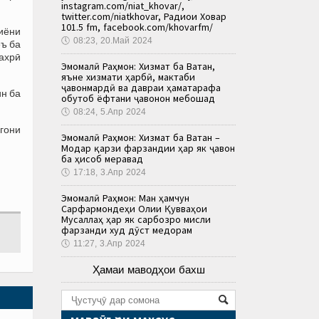
instagram.com/niat_khovar/,
twitter.com/niatkhovar, Радиои Ховар
101.5 fm, facebook.com/khovarfm/
иёни
🕔
08:23, 20.Май 2024
ъ ба
ахрӣ
Эмомалӣ Раҳмон: Хизмат ба Ватан,
яъне хизмати ҳарбӣ, мактаби
ҷавонмардӣ ва давраи ҳаматарафа
н ба
обутоб ёфтани ҷавонон мебошад
🕔
08:24, 5.Апр 2024
гони
Эмомалӣ Раҳмон: Хизмат ба Ватан –
Модар қарзи фарзандии ҳар як ҷавон
ба ҳисоб меравад
🕔
17:18, 3.Апр 2024
Эмомалӣ Раҳмон: Ман ҳамчун
Сарфармондеҳи Олии Қувваҳои
Мусаллаҳ ҳар як сарбозро мисли
фарзанди худ дӯст медорам
🕔
11:27, 3.Апр 2024
Ҳамаи маводҳои бахш