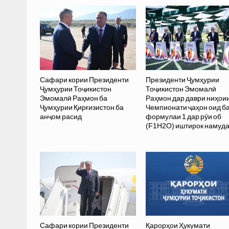
Сафари кории Президенти
Президенти Ҷумҳурии
Ҷумҳурии Тоҷикистон
Тоҷикистон Эмомалӣ
Эмомалӣ Раҳмон ба
Раҳмон дар даври ниҳои
Ҷумҳурии Қирғизистон ба
Чемпионати ҷаҳон оид б
анҷом расид
формулаи 1 дар рӯи об
(F1H2O) иштирок намуд
Сафари кории Президенти
Қарорҳои Ҳукумати