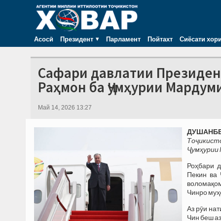
Асосӣ
Президент
Парламент
Пойтахт
Сиёсати хор
Сафари давлатии Президен
Раҳмон ба Ҷумҳурии Мардум
Май 14, 2026 13:27
ДУШАНБЕ,
Тоҷикист
Ҷумҳурии 
​Роҳбари
Пекин ва 
воломақом
Чинро муҳ
​Аз рӯи н
Чин беш а