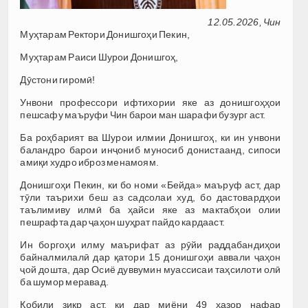
12.05.2026, Чин
Муҳтарам Ректори Донишгоҳи Пекин,
Муҳтарам Раиси Шурои Донишгоҳ,
Дӯстони гиромӣ!
Унвони профессори ифтихории яке аз донишгоҳҳои
пешсафу маъруфи Чин барои ман шарафи бузург аст.
Ба роҳбарият ва Шурои илмии Донишгоҳ, ки ин унвони
баландро барои инҷониб муносиб донистаанд, сипоси
амиқи худро иброз менамоям.
Донишгоҳи Пекин, ки бо номи «Бейда» маъруф аст, дар
тӯли таърихи беш аз садсолаи худ, бо дастовардҳои
таълимиву илмӣ ба ҳайси яке аз мактабҳои олии
пешрафта дар ҷаҳон шуҳрат пайдо кардааст.
Ин боргоҳи илму маърифат аз рӯйи раддабандиҳои
байналмилалӣ дар қатори 15 донишгоҳи аввали ҷаҳон
ҷой дошта, дар Осиё дуввумин муассисаи таҳсилоти олӣ
ба шумор меравад.
Қобили зикр аст, ки дар миёни 49 ҳазор нафар