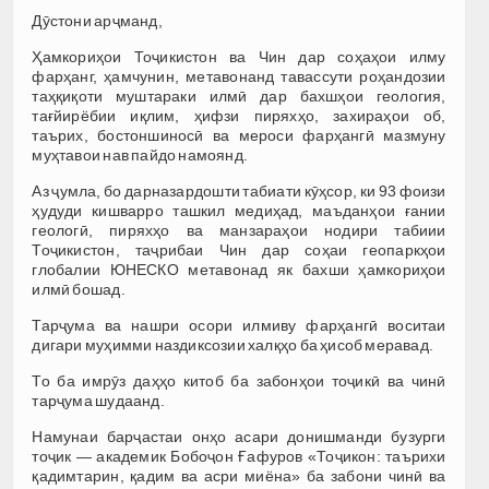
Дӯстони арҷманд,
Ҳамкориҳои Тоҷикистон ва Чин дар соҳаҳои илму
фарҳанг, ҳамчунин, метавонанд тавассути роҳандозии
таҳқиқоти муштараки илмӣ дар бахшҳои геология,
тағйирёбии иқлим, ҳифзи пиряхҳо, захираҳои об,
таърих, бостоншиносӣ ва мероси фарҳангӣ мазмуну
муҳтавои нав пайдо намоянд.
Аз ҷумла, бо дарназардошти табиати кӯҳсор, ки 93 фоизи
ҳудуди кишварро ташкил медиҳад, маъданҳои ғании
геологӣ, пиряхҳо ва манзараҳои нодири табиии
Тоҷикистон, таҷрибаи Чин дар соҳаи геопаркҳои
глобалии ЮНЕСКО метавонад як бахши ҳамкориҳои
илмӣ бошад.
Тарҷума ва нашри осори илмиву фарҳангӣ воситаи
дигари муҳимми наздиксозии халқҳо ба ҳисоб меравад.
То ба имрӯз даҳҳо китоб ба забонҳои тоҷикӣ ва чинӣ
тарҷума шудаанд.
Намунаи барҷастаи онҳо асари донишманди бузурги
тоҷик — академик Бобоҷон Ғафуров «Тоҷикон: таърихи
қадимтарин, қадим ва асри миёна» ба забони чинӣ ва