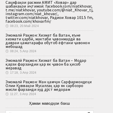
Саҳифаҳои расмии АМИТ «Ховар» дар
шабакаҳои иҷтимоӣ: facebook.com/niatkhovar,
t.me/niatkhovar, youtube.com/@niat_Khovar_tj,
instagram.com/niat_khovar/,
twitter.com/niatkhovar, Радиои Ховар 101.5 fm,
facebook.com/khovarfm/
🕔
08:23, 20.Май 2024
Эмомалӣ Раҳмон: Хизмат ба Ватан, яъне
хизмати ҳарбӣ, мактаби ҷавонмардӣ ва
давраи ҳаматарафа обутоб ёфтани ҷавонон
мебошад
🕔
08:24, 5.Апр 2024
Эмомалӣ Раҳмон: Хизмат ба Ватан – Модар
қарзи фарзандии ҳар як ҷавон ба ҳисоб
меравад
🕔
17:18, 3.Апр 2024
Эмомалӣ Раҳмон: Ман ҳамчун Сарфармондеҳи
Олии Қувваҳои Мусаллаҳ ҳар як сарбозро
мисли фарзанди худ дӯст медорам
🕔
11:27, 3.Апр 2024
Ҳамаи маводҳои бахш