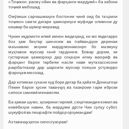
«Тоҷикон: расму ойин ва фарҳанги мардумӣ» ба забони
тоҷикӣ мебошад.
Омӯзиши сарчашмаҳои бостонии чинӣ оид ба таърихи
тоҷикон самти дигари ҳамкориҳои муфиди олимони ду
кишвар ба шумор меравад.
Чунин иқдомоти илмӣ имкон медиҳанд, ки мо якдигарро
боз ҳам беҳтар шиносем ва пайвандҳои деринаи
маънавию зеҳнии мардумонамонро бо мазмуну
муҳтавои муосир ғанӣ гардонем. Бовар дорем, ки
густариши ҳамкориҳо дар соҳаҳои илму маориф ва
фарҳанг барои тарбияи насли нави мутахассисони
рақобатпазир дар шароити муосир пояҳои устуворро
фароҳам месозад.
Дар хотимаи сухани худ бори дигар ба ҳайати Донишгоҳи
Пекин барои ҳусни таваҷҷуҳ ва пазироии гарм ибрози
сипоси самимӣ менамоям.
Ба ҳамаи шумо, ҳозирини гиромӣ, сиҳатмандии комил ва
комёбиҳои навин, ба мардуми дӯсти Чин сулҳу субот,
шукуфоӣ ва пешрафти пойдор орзумандам!
Аз таваҷҷуҳатон сипосгузорам!