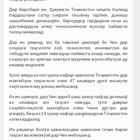
Дар баробари ин, Ҳукумати Тоҷикистон ҷиҳати баланд
бардоштани сатҳу сифати таълиму тарбия, донишу
ҷаҳонбинии донишҷӯён, бархурдор гардидани онҳо аз
дастовардҳои илму технологияҳои муосир пайваста
талош меварзад.
Дар ин раванд, мо ба тавсеаи ҳамкорӣ бо Чин дар
соҳаҳои таҳсилоти олӣ, технология, инноватсия ва
табодули академӣ таваҷҷуҳи пайваста зоҳир намуда, ин
соҳаҳоро аз ҷумлаи самтҳои муҳимми муносибатҳои ду
кишвар медонем.
Ҳоло зиёда аз чил ҳазор нафар ҷавонони Тоҷикистон дар
мактабҳои таҳсилоти олии 47 кишвари дунё машғули
омӯхтани илму дониш мебошанд.
Аз ин шумора, дар Чин қариб шаш ҳазор нафар донишҷӯ
аз кишвари мо таҳсил намуда, тӯли давраи
соҳибистиқлолӣ мактабҳои олии Чини дӯстро дар
маҷмӯъ беш аз 10 ҳазор нафар шаҳрвандони Тоҷикистон
хатм кардаанд.
Ин рақамҳо бозгӯи ҳавасмандии ҷавонони тоҷик барои
таҳсил ва илмомӯзӣ дар Чин мебошанд.