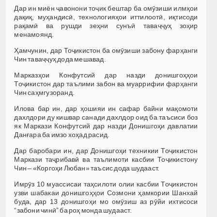
Дар ин миён ҷавонони тоҷик бештар ба омӯзиши илмҳои
дақиқ, муҳандисӣ, технологияҳои иттилоотӣ, иқтисоди
рақамӣ ва рушди зеҳни сунъӣ таваҷҷуҳ зоҳир
менамоянд.
Ҳамчунин, дар Тоҷикистон ба омӯзиши забону фарҳанги
Чин таваҷҷуҳ дода мешавад.
Марказҳои Конфутсий дар назди донишгоҳҳои
Тоҷикистон дар таълими забон ва муаррифии фарҳанги
Чин саҳмгузоранд.
Илова бар ин, дар ҳошияи ин сафар байни мақомоти
дахлдори ду кишвар санади дахлдор оид ба таъсиси боз
як Маркази Конфутсий дар назди Донишгоҳи давлатии
Данғара ба имзо хоҳад расид.
Дар баробари ин, дар Донишгоҳи техникии Тоҷикистон
Маркази таҷрибавӣ ва таълимоти касбии Тоҷикистону
Чин – «Коргоҳи Любан» таъсис дода шудааст.
Имрӯз 10 муассисаи таҳсилоти олии касбии Тоҷикистон
узви шабакаи донишгоҳҳои Созмони ҳамкории Шанхай
буда, дар 13 донишгоҳи мо омӯзиш аз рӯйи ихтисоси
“забони чинӣ” ба роҳ монда шудааст.