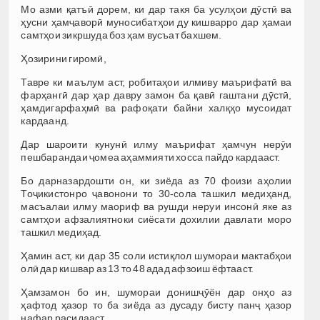
Мо азми қатъӣ дорем, ки дар такя ба усулҳои дӯстӣ ва
ҳусни ҳамҷаворӣ муносибатҳои ду кишварро дар ҳамаи
самтҳои зикршуда боз ҳам вусъат бахшем.
Ҳозирини гиромӣ,
Тавре ки маълум аст, робитаҳои илмиву маърифатӣ ва
фарҳангӣ дар ҳар давру замон ба қавӣ гаштани дӯстӣ,
ҳамдигарфаҳмӣ ва рафоқати байни халқҳо мусоидат
кардаанд.
Дар шароити кунунӣ илму маърифат ҳамчун нерӯи
пешбарандаи ҷомеа аҳаммияти хосса пайдо кардааст.
Бо дарназардошти он, ки зиёда аз 70 фоизи аҳолии
Тоҷикистонро ҷавонони то 30-сола ташкил медиҳанд,
масъалаи илму маориф ва рушди неруи инсонӣ яке аз
самтҳои афзалиятноки сиёсати дохилии давлати моро
ташкил медиҳад.
Ҳамин аст, ки дар 35 соли истиқлол шумораи мактабҳои
олӣ дар кишвар аз 13 то 48 адад афзоиш ёфтааст.
Ҳамзамон бо ин, шумораи донишҷӯён дар онҳо аз
ҳафтод ҳазор то ба зиёда аз дусаду бисту панҷ ҳазор
нафар расидааст.