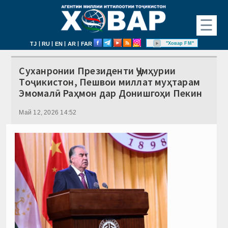
☰
|
|
|
|
"Ховар FM"
TJ
RU
EN
AR
FAR
Суханронии Президенти Ҷумҳурии
Тоҷикистон, Пешвои миллат муҳтарам
Эмомалӣ Раҳмон дар Донишгоҳи Пекин
Май 12, 2026 14:52