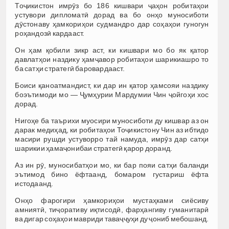
Тоҷикистон имрӯз бо 186 кишвари ҷаҳон робитаҳои
устувори дипломатӣ дорад ва бо онҳо муносиботи
дӯстонаву ҳамкориҳои судмандро дар соҳаҳои гуногун
роҳандозӣ кардааст.
Он ҳам қобили зикр аст, ки кишвари мо бо як қатор
давлатҳои наздику ҳамҷавор робитаҳои шарикиашро то
ба сатҳи стратегӣ баровардааст.
Боиси қаноатмандист, ки дар ин қатор ҳамсояи наздику
боэътимоди мо — Ҷумҳурии Мардумии Чин ҷойгоҳи хос
дорад.
Нигоҳе ба таърихи муосири муносиботи ду кишвар аз он
дарак медиҳад, ки робитаҳои Тоҷикистону Чин аз ибтидо
масири рушди устуворро тай намуда, имрӯз дар сатҳи
шарикии ҳамаҷонибаи стратегӣ қарор доранд.
Аз ин рӯ, муносибатҳои мо, ки бар пояи сатҳи баланди
эътимод бино ёфтаанд, бомаром густариш ёфта
истодаанд.
Онҳо фарогири ҳамкориҳои мустаҳками сиёсиву
амниятӣ, тиҷоративу иқтисодӣ, фарҳангиву гуманитарӣ
ва дигар соҳаҳои мавриди таваҷҷуҳи ду ҷониб мебошанд.