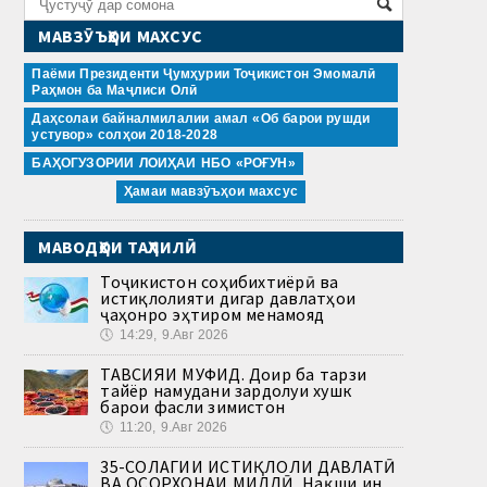
МАВЗӮЪҲОИ МАХСУС
Паёми Президенти Ҷумҳурии Тоҷикистон Эмомалӣ
Раҳмон ба Маҷлиси Олӣ
Даҳсолаи байналмилалии амал «Об барои рушди
устувор» солҳои 2018-2028
БАҲОГУЗОРИИ ЛОИҲАИ НБО «РОҒУН»
Ҳамаи мавзӯъҳои махсус
МАВОДҲОИ ТАҲЛИЛӢ
Тоҷикистон соҳибихтиёрӣ ва
истиқлолияти дигар давлатҳои
ҷаҳонро эҳтиром менамояд
🕔
14:29, 9.Авг 2026
ТАВСИЯИ МУФИД. Доир ба тарзи
тайёр намудани зардолуи хушк
барои фасли зимистон
🕔
11:20, 9.Авг 2026
35-СОЛАГИИ ИСТИҚЛОЛИ ДАВЛАТӢ
ВА ОСОРХОНАИ МИЛЛӢ. Нақши ин