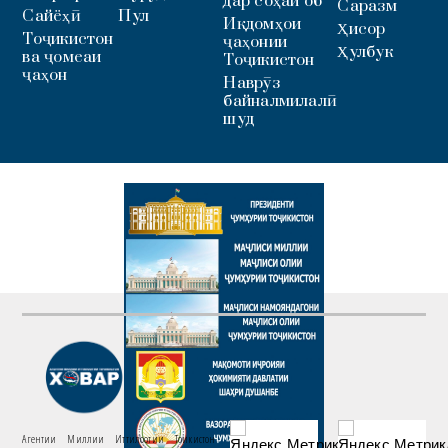
дар соҳаи об
Саразм
Сайёҳӣ
Пул
Иқдомҳои
Ҳисор
Тоҷикистон
ҷаҳонии
Ҳулбук
ва ҷомеаи
Тоҷикистон
ҷаҳон
Наврӯз
байналмилалӣ
шуд
Агентии Миллии Иттилоотии Тоҷикистон