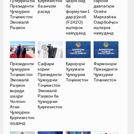
Гутерриш ба
Қирғизистон
ҷаҳон оид
сарони
Президенти
ба анҷом
ба
давлатҳои
Ҷумҳурии
расид
формулаи 1
Осиёи
Тоҷикистон
дар рӯи об
Марказӣ ва
Эмомалӣ
(F1H2O)
Озарбойҷон
Раҳмон
иштирок
иштирок
намуданд
намуданд
Президенти
Сафари
Қарорҳои
Фармонҳои
Ҷумҳурии
кории
Ҳукумати
Президенти
Тоҷикистон
Президенти
Ҷумҳурии
Ҷумҳурии
Эмомалӣ
Ҷумҳурии
Тоҷикистон
Тоҷикистон
Раҳмон
Тоҷикистон
вориди
Эмомалӣ
шаҳри
Раҳмон ба
Чолпон-
Ҷумҳурии
Атаи
Қирғизистон
Ҷумҳурии
Қирғизистон
шуданд