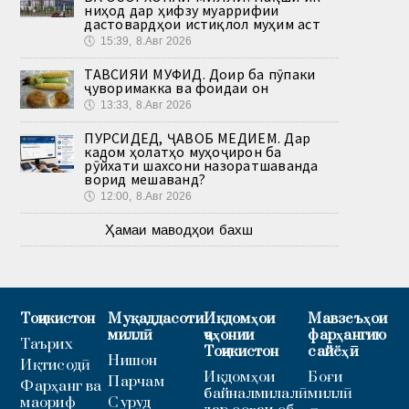
ниҳод дар ҳифзу муаррифии
дастовардҳои истиқлол муҳим аст
🕔
15:39, 8.Авг 2026
ТАВСИЯИ МУФИД. Доир ба пӯпаки
ҷуворимакка ва фоидаи он
🕔
13:33, 8.Авг 2026
ПУРСИДЕД, ҶАВОБ МЕДИҲЕМ. Дар
кадом ҳолатҳо муҳоҷирон ба
рӯйхати шахсони назоратшаванда
ворид мешаванд?
🕔
12:00, 8.Авг 2026
Ҳамаи маводҳои бахш
Тоҷикистон
Муқаддасоти
Иқдомҳои
Мавзеъҳои
миллӣ
ҷаҳонии
фарҳангию
Таърих
Тоҷикистон
сайёҳӣ
Нишон
Иқтисодӣ
Иқдомҳои
Боғи
Парчам
Фарҳанг ва
байналмилалӣ
миллӣ
маориф
Суруд