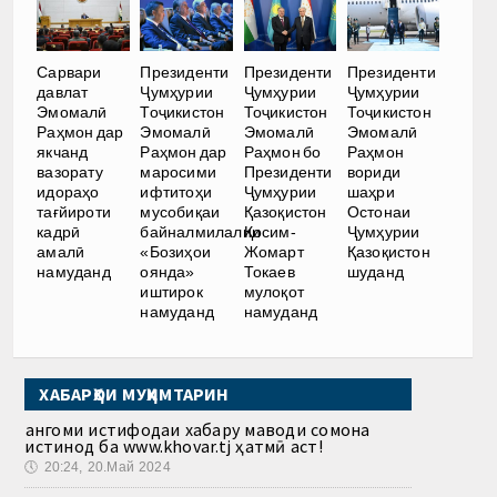
Сарвари
Президенти
Президенти
Президенти
давлат
Ҷумҳурии
Ҷумҳурии
Ҷумҳурии
Эмомалӣ
Тоҷикистон
Тоҷикистон
Тоҷикистон
Раҳмон дар
Эмомалӣ
Эмомалӣ
Эмомалӣ
якчанд
Раҳмон дар
Раҳмон бо
Раҳмон
вазорату
маросими
Президенти
вориди
идораҳо
ифтитоҳи
Ҷумҳурии
шаҳри
тағйироти
мусобиқаи
Қазоқистон
Остонаи
кадрӣ
байналмилалии
Қосим-
Ҷумҳурии
амалӣ
«Бозиҳои
Жомарт
Қазоқистон
намуданд
оянда»
Токаев
шуданд
иштирок
мулоқот
намуданд
намуданд
ХАБАРҲОИ МУҲИМТАРИН
Ҳангоми истифодаи хабару маводи сомона
истинод ба www.khovar.tj ҳатмӣ аст!
🕔
20:24, 20.Май 2024