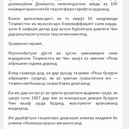
донишҷӯёни Донишгоҳ намояндагони зиёда аз 100
кишвари ҷаҳон низ ба таҳсил фаро гирифта шудаанд.
Боиси қаноатмандист, ки то имрӯз 50 шаҳрванди
Тоҷикистон ин муассисаро бомуваффақият хатм карда,
ҳоло 6 нафари дигар дар асоси бурсияҳои давлати Чин
дар риштаҳои гуногун таҳсил менамоянд.
Ҳозирини гиромӣ,
Муносибатҳои дӯстӣ ва ҳусни ҳамҷавории неки
мардумони Тоҷикистон ва Чин ҳанӯз аз замони «Роҳи
абрешим» идома доранд.
Бояд тазаккур дод, ки дар рушду таҳкими «Роҳи бузурги
абрешим» суғдиҳо, ки аз ҷумлаи гузаштагони мо —
тоҷикон мебошанд, саҳми бориз доштаанд.
Ба мо дар ин хусус аз ҷумла ҳуҷҷатҳои қадимаи суғдӣ, ки
ҳанӯз соли 1907 дар яке аз манораҳои девори бузурги
Чин кашф шуда буданд, маълумоти арзишманд
медиҳанд.
Ин дарёфтҳои таърихиро доираҳои илмиву академӣ бо
унвони «Номаҳои куҳна» мешиносанд.