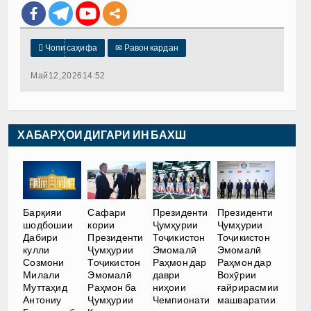

Чопи саҳифа
✉
Равон кардан
Май 12, 2026 14:52
ХАБАРҲОИ ДИГАРИ ИН БАХШ
Барқияи
Сафари
Президенти
Президенти
шодбошии
кории
Ҷумҳурии
Ҷумҳурии
Дабири
Президенти
Тоҷикистон
Тоҷикистон
кулли
Ҷумҳурии
Эмомалӣ
Эмомалӣ
Созмони
Тоҷикистон
Раҳмон дар
Раҳмон дар
Милали
Эмомалӣ
даври
Вохӯрии
Муттаҳид
Раҳмон ба
ниҳоии
ғайрирасмии
Антониу
Ҷумҳурии
Чемпионати
машваратии