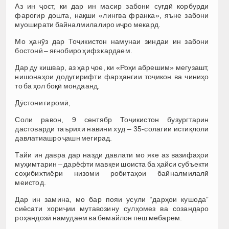
Аз ин ҷост, ки дар ин масир забони суғдӣ корбурди
фарогир дошта, нақши «лингва франка», яъне забони
муоширати байналмилалиро иҷро мекард.
Мо ҳанӯз дар Тоҷикистон намунаи зиндаи ин забони
бостонӣ – яғнобиро ҳифз кардаем.
Дар ду кишвар, аз ҳар ҷое, ки «Роҳи абрешим» мегузашт,
нишонаҳои додугирифти фарҳангии тоҷикон ва чиниҳо
то ба ҳол боқӣ мондаанд.
Дӯстони гиромӣ,
Соли равон, 9 сентябр Тоҷикистон бузургтарин
дастоварди таърихи навини худ – 35-солагии истиқлоли
давлатиашро ҷашн мегирад.
Тайи ин давра дар назди давлати мо яке аз вазифаҳои
муҳимтарин – дарёфти мавқеи шоиста ба ҳайси субъекти
соҳибихтиёри низоми робитаҳои байналмилалӣ
меистод.
Дар ин замина, мо бар пояи усули “дарҳои кушода”
сиёсати хориҷии мутавозину сулҳомез ва созандаро
роҳандозӣ намудаем ва бемайлон пеш мебарем.