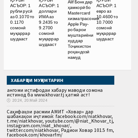
Alif Бонк дар
АСЪОР: 1
АСЪОР: 1
АСЪОР: 1
ҳамкорӣ бо
рубли русӣ
доллари
евро аз
Mastercard
аз 0.1070 то
ИМА аз
10.4600 то
хизматрасонии
0.1170
9.2435 то
10.7000
Apple Pay-
сомонӣ
9.2700
сомонӣ
ро барои
муқаррар
сомонӣ
муқаррар
муштариёни
шудааст
муқаррар
шудааст
худ дар
шудааст
Тоҷикистон
роҳандозӣ
намуд
ХАБАРҲОИ МУҲИМТАРИН
Ҳангоми истифодаи хабару маводи сомона
истинод ба www.khovar.tj ҳатмӣ аст!
🕔
20:24, 20.Май 2024
Саҳифаҳои расмии АМИТ «Ховар» дар
шабакаҳои иҷтимоӣ: facebook.com/niatkhovar,
t.me/niatkhovar, youtube.com/@niat_Khovar_tj,
instagram.com/niat_khovar/,
twitter.com/niatkhovar, Радиои Ховар 101.5 fm,
facebook.com/khovarfm/