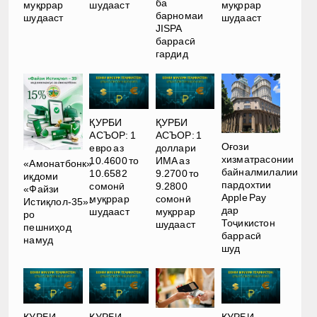
ба
муқррар
шудааст
муқррар
барномаи
шудааст
шудааст
JISPA
баррасӣ
гардид
ҚУРБИ
ҚУРБИ
АСЪОР: 1
АСЪОР: 1
Оғози
евро аз
доллари
хизматрасонии
10.4600 то
ИМА аз
«Амонатбонк»
байналмилалии
10.6582
9.2700 то
иқдоми
пардохтии
сомонӣ
9.2800
«Файзи
Apple Pay
муқррар
сомонӣ
Истиқлол-35»-
дар
шудааст
муқррар
ро
Тоҷикистон
шудааст
пешниҳод
баррасӣ
намуд
шуд
ҚУРБИ
ҚУРБИ
ҚУРБИ