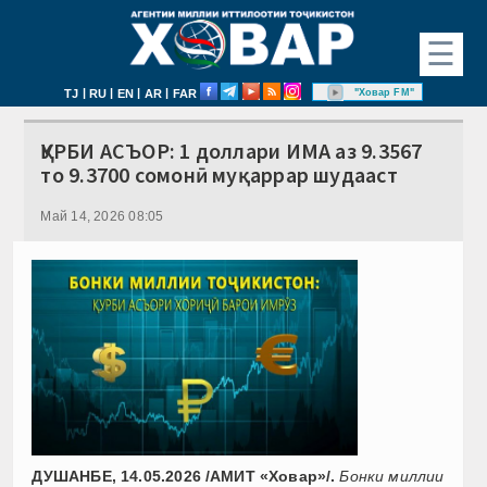
☰
|
|
|
|
"Ховар FM"
TJ
RU
EN
AR
FAR
ҚУРБИ АСЪОР: 1 доллари ИМА аз 9.3567
то 9.3700 сомонӣ муқаррар шудааст
Май 14, 2026 08:05
ДУШАНБЕ, 14.05.2026 /АМИТ «Ховар»/.
Бонки миллии