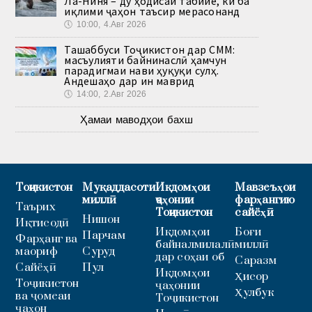
Ла-Ниня – ду ҳодисаи табиие, ки ба
иқлими ҷаҳон таъсир мерасонанд
🕔
10:00, 4.Авг 2026
Ташаббуси Тоҷикистон дар СММ:
масъулияти байнинаслӣ ҳамчун
парадигмаи нави ҳуқуқи сулҳ.
Андешаҳо дар ин маврид
🕔
14:00, 2.Авг 2026
Ҳамаи маводҳои бахш
Тоҷикистон
Муқаддасоти
Иқдомҳои
Мавзеъҳои
миллӣ
ҷаҳонии
фарҳангию
Таърих
Тоҷикистон
сайёҳӣ
Нишон
Иқтисодӣ
Иқдомҳои
Боғи
Парчам
Фарҳанг ва
байналмилалӣ
миллӣ
маориф
Суруд
дар соҳаи об
Саразм
Сайёҳӣ
Пул
Иқдомҳои
Ҳисор
Тоҷикистон
ҷаҳонии
Ҳулбук
ва ҷомеаи
Тоҷикистон
ҷаҳон