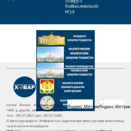
Наврӯз
байналмилалӣ
шуд
Агентии Миллии Иттилоотии Тоҷикистон
734018. ш. Душанбе, хиёбони Саъдии Шерозӣ,
16 тел.: +992 (37) 2385217, факс: +992 (37) 2232383
© Ҳамаи ҳуқуқ маҳфуз аст. Истифода ва паҳн кардани маводи сомона, дар кадом шакле набошад,
танҳо бо иҷозати хаттии роҳбарияти