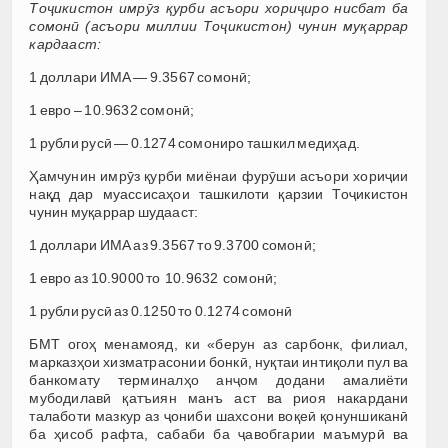
Тоҷикистон имрӯз қурби асъори хориҷиро нисбат ба
сомонӣ (асъори миллии Тоҷикистон) чунин муқаррар
кардааст:
1 доллари ИМА — 9.3567 сомонӣ;
1 евро – 10.9632 сомонӣ;
1 рубли русӣ — 0.1274 сомониро ташкил медиҳад.
Ҳамчунин имрӯз қурби миёнаи фурӯши асъори хориҷии
нақд дар муассиcаҳои ташкилоти қарзии Тоҷикистон
чунин муқаррар шудааст:
1 доллари ИМА аз 9.3567 то 9.3700 сомонӣ;
1 евро аз 10.9000 то 10.9632 сомонӣ;
1 рубли русӣ аз 0.1250 то 0.1274 сомонӣ
БМТ огоҳ менамояд, ки «берун аз сарбонк, филиал,
марказҳои хизматрасонии бонкӣ, нуқтаи интиқоли пул ва
банкомату терминалҳо анҷом додани амалиёти
мубодилавӣ қатъиян манъ аст ва риоя накардани
талаботи мазкур аз ҷониби шахсони воқеӣ қонуншиканӣ
ба ҳисоб рафта, сабаби ба ҷавобгарии маъмурӣ ва