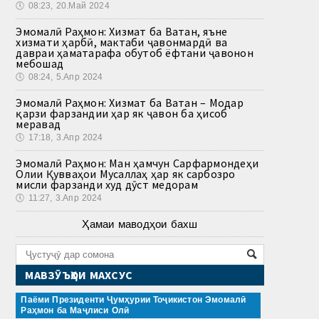
🕔
08:23, 20.Май 2024
Эмомалӣ Раҳмон: Хизмат ба Ватан, яъне
хизмати ҳарбӣ, мактаби ҷавонмардӣ ва
давраи ҳаматарафа обутоб ёфтани ҷавонон
мебошад
🕔
08:24, 5.Апр 2024
Эмомалӣ Раҳмон: Хизмат ба Ватан – Модар
қарзи фарзандии ҳар як ҷавон ба ҳисоб
меравад
🕔
17:18, 3.Апр 2024
Эмомалӣ Раҳмон: Ман ҳамчун Сарфармондеҳи
Олии Қувваҳои Мусаллаҳ ҳар як сарбозро
мисли фарзанди худ дӯст медорам
🕔
11:27, 3.Апр 2024
Ҳамаи маводҳои бахш
МАВЗӮЪҲОИ МАХСУС
Паёми Президенти Ҷумҳурии Тоҷикистон Эмомалӣ
Раҳмон ба Маҷлиси Олӣ