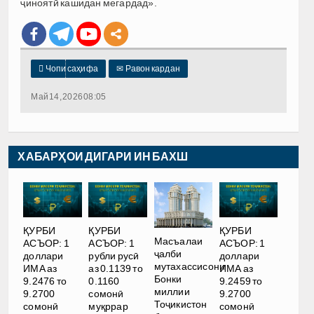
ҷиноятӣ кашидан мегардад».

Чопи саҳифа
✉
Равон кардан
Май 14, 2026 08:05
ХАБАРҲОИ ДИГАРИ ИН БАХШ
ҚУРБИ
ҚУРБИ
ҚУРБИ
Масъалаи
АСЪОР: 1
АСЪОР: 1
АСЪОР: 1
ҷалби
доллари
рубли русӣ
доллари
мутахассисони
ИМА аз
аз 0.1139 то
ИМА аз
Бонки
9.2476 то
0.1160
9.2459 то
миллии
9.2700
сомонӣ
9.2700
Тоҷикистон
сомонӣ
муқррар
сомонӣ