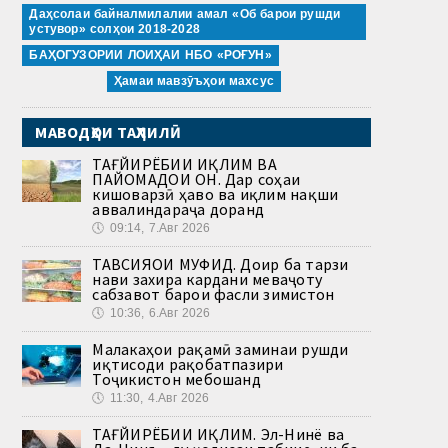
Даҳсолаи байналмилалии амал «Об барои рушди
устувор» солҳои 2018-2028
БАҲОГУЗОРИИ ЛОИҲАИ НБО «РОҒУН»
Ҳамаи мавзӯъҳои махсус
МАВОДҲОИ ТАҲЛИЛӢ
ТАҒЙИРЁБИИ ИҚЛИМ ВА
ПАЙОМАДҲОИ ОН. Дар соҳаи
кишоварзӣ ҳаво ва иқлим нақши
аввалиндараҷа доранд
🕔
09:14, 7.Авг 2026
ТАВСИЯҲОИ МУФИД. Доир ба тарзи
нави захира кардани меваҷоту
сабзавот барои фасли зимистон
🕔
10:36, 6.Авг 2026
Малакаҳои рақамӣ заминаи рушди
иқтисоди рақобатпазири
Тоҷикистон мебошанд
🕔
11:30, 4.Авг 2026
ТАҒЙИРЁБИИ ИҚЛИМ. Эл-Нинё ва