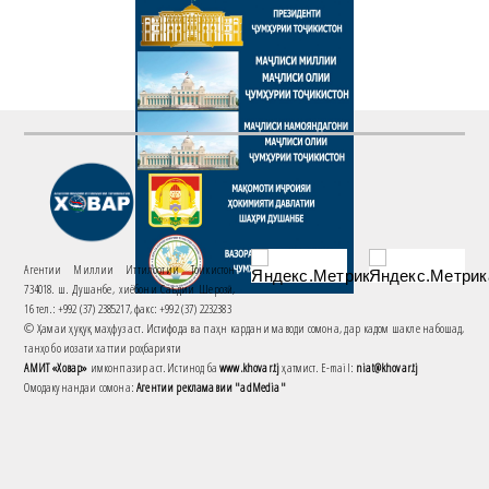
Агентии Миллии Иттилоотии Тоҷикистон
734018. ш. Душанбе, хиёбони Саъдии Шерозӣ,
16 тел.: +992 (37) 2385217, факс: +992 (37) 2232383
© Ҳамаи ҳуқуқ маҳфуз аст. Истифода ва паҳн кардани маводи сомона, дар кадом шакле набошад,
танҳо бо иҷозати хаттии роҳбарияти
АМИТ «Ховар»
имконпазир аст. Истинод ба
www.khovar.tj
ҳатмист. E-mail:
niat@khovar.tj
Омодакунандаи сомона:
Агентии рекламавии "adMedia"