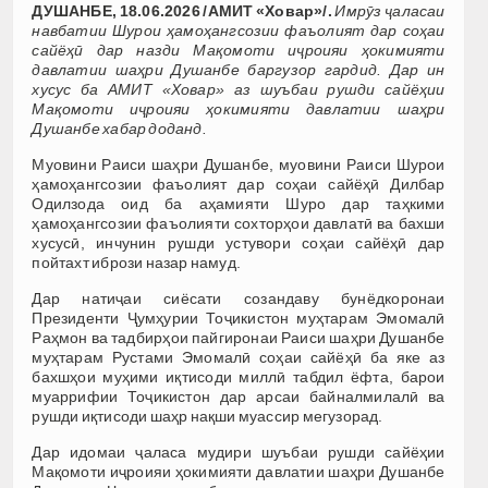
ДУШАНБЕ, 18.06.2026 /АМИТ «Ховар»/.
Имрӯз ҷаласаи
навбатии Шурои ҳамоҳангсозии фаъолият дар соҳаи
сайёҳӣ дар назди Мақомоти иҷроияи ҳокимияти
давлатии шаҳри Душанбе баргузор гардид.
Дар ин
хусус ба АМИТ
«Ховар» аз
шуъбаи рушди сайёҳии
Мақомоти иҷроияи ҳокимияти давлатии шаҳри
Душанбе хабар доданд.
Муовини Раиси шаҳри Душанбе, муовини Раиси Шурои
ҳамоҳангсозии фаъолият дар соҳаи сайёҳӣ Дилбар
Одилзода оид ба аҳамияти Шуро дар таҳкими
ҳамоҳангсозии фаъолияти сохторҳои давлатӣ ва бахши
хусусӣ, инчунин рушди устувори соҳаи сайёҳӣ дар
пойтахт ибрози назар намуд.
Дар натиҷаи сиёсати созандаву бунёдкоронаи
Президенти Ҷумҳурии Тоҷикистон муҳтарам Эмомалӣ
Раҳмон ва тадбирҳои пайгиронаи Раиси шаҳри Душанбе
муҳтарам Рустами Эмомалӣ соҳаи сайёҳӣ ба яке аз
бахшҳои муҳими иқтисоди миллӣ табдил ёфта, барои
муаррифии Тоҷикистон дар арсаи байналмилалӣ ва
рушди иқтисоди шаҳр нақши муассир мегузорад.
Дар идомаи ҷаласа мудири шуъбаи рушди сайёҳии
Мақомоти иҷроияи ҳокимияти давлатии шаҳри Душанбе