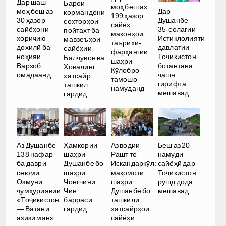
Дар шаш
Барои
моҳ беш аз
Дар
моҳ беш аз
кормандони
199 ҳазор
Душанбе
30 ҳазор
сохторҳои
сайёҳ
35-солагии
сайёҳони
пойтахт ба
маконҳои
Истиқлолияти
хориҷию
мавзеъҳои
таърихӣ-
давлатии
дохилӣ ба
сайёҳии
фарҳангии
Тоҷикистон
ноҳияи
Балҷувон ва
шаҳри
ботантана
Варзоб
Ховалинг
Кӯлобро
ҷашн
омадаанд
хатсайр
тамошо
гирифта
ташкил
намуданд
мешавад
гардид
Аз Душанбе
Ҳамкории
Аз водии
Беш аз 20
138 нафар
шаҳри
Рашт то
намуди
ба даври
Душанбе бо
Искандаркӯл:
сайёҳӣ дар
сеюми
шаҳри
мақомоти
Тоҷикистон
Озмуни
Чонгчини
шаҳри
рушд дода
ҷумҳуриявии
Чин
Душанбе бо
мешавад
«Тоҷикистон
баррасӣ
ташкили
— Ватани
гардид
хатсайрҳои
азизи ман»
сайёҳӣ