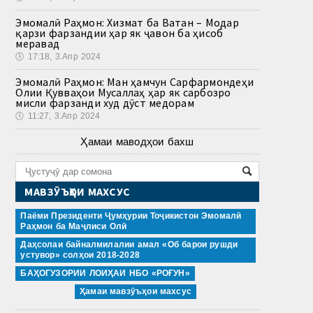
Эмомалӣ Раҳмон: Хизмат ба Ватан – Модар
қарзи фарзандии ҳар як ҷавон ба ҳисоб
меравад
🕔
17:18, 3.Апр 2024
Эмомалӣ Раҳмон: Ман ҳамчун Сарфармондеҳи
Олии Қувваҳои Мусаллаҳ ҳар як сарбозро
мисли фарзанди худ дӯст медорам
🕔
11:27, 3.Апр 2024
Ҳамаи маводҳои бахш
МАВЗӮЪҲОИ МАХСУС
Паёми Президенти Ҷумҳурии Тоҷикистон Эмомалӣ
Раҳмон ба Маҷлиси Олӣ
Даҳсолаи байналмилалии амал «Об барои рушди
устувор» солҳои 2018-2028
БАҲОГУЗОРИИ ЛОИҲАИ НБО «РОҒУН»
Ҳамаи мавзӯъҳои махсус