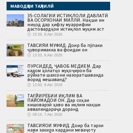
МАВОДҲОИ ТАҲЛИЛӢ
35-СОЛАГИИ ИСТИҚЛОЛИ ДАВЛАТӢ
ВА ОСОРХОНАИ МИЛЛӢ. Нақши ин
ниҳод дар ҳифзу муаррифии
дастовардҳои истиқлол муҳим аст
🕔
15:39, 8.Авг 2026
ТАВСИЯИ МУФИД. Доир ба пӯпаки
ҷуворимакка ва фоидаи он
🕔
13:33, 8.Авг 2026
ПУРСИДЕД, ҶАВОБ МЕДИҲЕМ. Дар
кадом ҳолатҳо муҳоҷирон ба
рӯйхати шахсони назоратшаванда
ворид мешаванд?
🕔
12:00, 8.Авг 2026
ТАҒЙИРЁБИИ ИҚЛИМ ВА
ПАЙОМАДҲОИ ОН. Дар соҳаи
кишоварзӣ ҳаво ва иқлим нақши
аввалиндараҷа доранд
🕔
09:14, 7.Авг 2026
ТАВСИЯҲОИ МУФИД. Доир ба тарзи
нави захира кардани меваҷоту