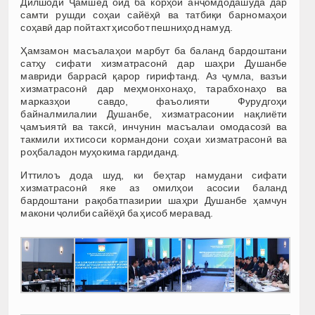
Дилшоди Ҷамшед оид ба корҳои анҷомдодашуда дар
самти рушди соҳаи сайёҳӣ ва татбиқи барномаҳои
соҳавӣ дар пойтахт ҳисобот пешниҳод намуд.
Ҳамзамон масъалаҳои марбут ба баланд бардоштани
сатҳу сифати хизматрасонӣ дар шаҳри Душанбе
мавриди баррасӣ қарор гирифтанд. Аз ҷумла, вазъи
хизматрасонӣ дар меҳмонхонаҳо, тарабхонаҳо ва
марказҳои савдо, фаъолияти Фурудгоҳи
байналмилалии Душанбе, хизматрасонии нақлиёти
ҷамъиятӣ ва таксӣ, инчунин масъалаи омодасозӣ ва
такмили ихтисоси кормандони соҳаи хизматрасонӣ ва
роҳбаладон муҳокима гардиданд.
Иттилоъ дода шуд, ки беҳтар намудани сифати
хизматрасонӣ яке аз омилҳои асосии баланд
бардоштани рақобатпазирии шаҳри Душанбе ҳамчун
макони ҷолиби сайёҳӣ ба ҳисоб меравад.