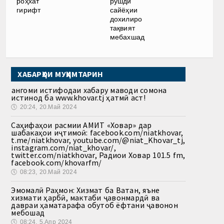
роҳхат
рушди
гирифт
сайёҳии
дохилиро
тақвият
мебахшад
ХАБАРҲОИ МУҲИМТАРИН
Ҳангоми истифодаи хабару маводи сомона
истинод ба www.khovar.tj ҳатмӣ аст!
🕔
20:24, 20.Май 2024
Саҳифаҳои расмии АМИТ «Ховар» дар
шабакаҳои иҷтимоӣ: facebook.com/niatkhovar,
t.me/niatkhovar, youtube.com/@niat_Khovar_tj,
instagram.com/niat_khovar/,
twitter.com/niatkhovar, Радиои Ховар 101.5 fm,
facebook.com/khovarfm/
🕔
08:23, 20.Май 2024
Эмомалӣ Раҳмон: Хизмат ба Ватан, яъне
хизмати ҳарбӣ, мактаби ҷавонмардӣ ва
давраи ҳаматарафа обутоб ёфтани ҷавонон
мебошад
🕔
08:24, 5.Апр 2024