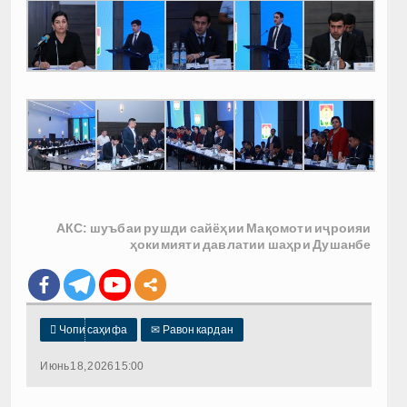
АКС: шуъбаи рушди сайёҳии Мақомоти иҷроияи
ҳокимияти давлатии шаҳри Душанбе

Чопи саҳифа
✉
Равон кардан
Июнь 18, 2026 15:00