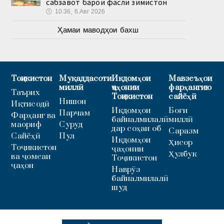
сабзавот барои фасли зимистон
🕔
10:36, 6.Авг 2026
Ҳамаи маводҳои бахш
Тоҷикистон
Муқаддасоти
Иқдомҳои
Мавзеъҳои
миллӣ
ҷаҳонии
фарҳангию
Таърих
Тоҷикистон
сайёҳӣ
Нишон
Иқтисодӣ
Иқдомҳои
Боғи
Парчам
Фарҳанг ва
байналмилалӣ
миллӣ
маориф
Суруд
дар соҳаи об
Саразм
Сайёҳӣ
Пул
Иқдомҳои
Ҳисор
Тоҷикистон
ҷаҳонии
Ҳулбук
ва ҷомеаи
Тоҷикистон
ҷаҳон
Наврӯз
байналмилалӣ
шуд