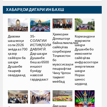
ХАБАРҲОИ ДИГАРИ ИН БАХШ
Ҳамкории
Давоми
35-
Кормандони
Донишгоҳи
шаш моҳи
СОЛАГИИ
мақомоти
байналмилалии
соли 2026
ИСТИҚЛОЛИ
шаҳри
сайёҳӣ ва
зиёда аз 700
ДАВЛАТӢ.
Душанбе бо
соҳибкории
ҳазор
Дар шаҳри
имконияти
Тоҷикистон
сайёҳон ба
Душанбе
сайёҳӣ ва
бо
шаҳри
беш аз 6500
инфрасохтори
муассисаҳои
Душанбе
иншоот
энергетикии
пешрафтаи
ташриф
бунёду
шаҳри
Чину Ҷопон
овардаанд
навсозӣ
Норак
тақвият
гардидааст
шинос
меёбад
шуданд
Дар шаш