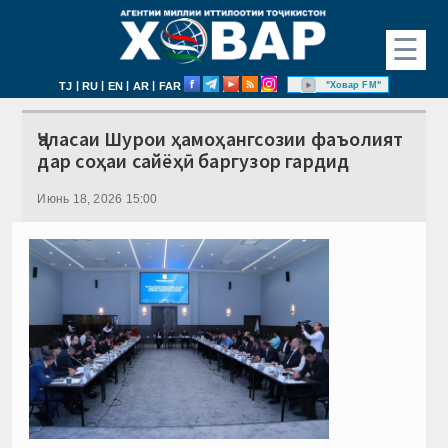
☰
|
|
|
|
"Ховар FM"
TJ
RU
EN
AR
FAR
Ҷаласаи Шурои ҳамоҳангсозии фаъолият
дар соҳаи сайёҳӣ баргузор гардид
Июнь 18, 2026 15:00