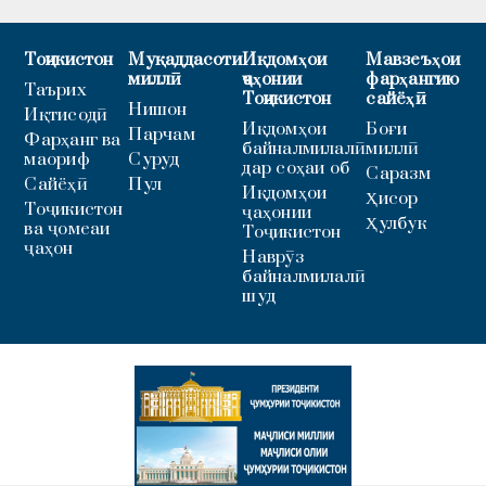
Тоҷикистон
Муқаддасоти
Иқдомҳои
Мавзеъҳои
миллӣ
ҷаҳонии
фарҳангию
Таърих
Тоҷикистон
сайёҳӣ
Нишон
Иқтисодӣ
Иқдомҳои
Боғи
Парчам
Фарҳанг ва
байналмилалӣ
миллӣ
маориф
Суруд
дар соҳаи об
Саразм
Сайёҳӣ
Пул
Иқдомҳои
Ҳисор
Тоҷикистон
ҷаҳонии
Ҳулбук
ва ҷомеаи
Тоҷикистон
ҷаҳон
Наврӯз
байналмилалӣ
шуд