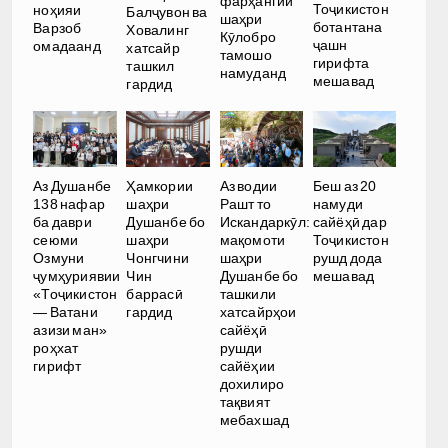
фарҳангии
Тоҷикистон
ноҳияи
Балҷувон ва
шаҳри
ботантана
Варзоб
Ховалинг
Кӯлобро
ҷашн
омадаанд
хатсайр
тамошо
гирифта
ташкил
намуданд
мешавад
гардид
Аз Душанбе
Ҳамкории
Аз водии
Беш аз 20
138 нафар
шаҳри
Рашт то
намуди
ба даври
Душанбе бо
Искандаркӯл:
сайёҳӣ дар
сеюми
шаҳри
мақомоти
Тоҷикистон
Озмуни
Чонгчини
шаҳри
рушд дода
ҷумҳуриявии
Чин
Душанбе бо
мешавад
«Тоҷикистон
баррасӣ
ташкили
— Ватани
гардид
хатсайрҳои
азизи ман»
сайёҳӣ
роҳхат
рушди
гирифт
сайёҳии
дохилиро
тақвият
мебахшад