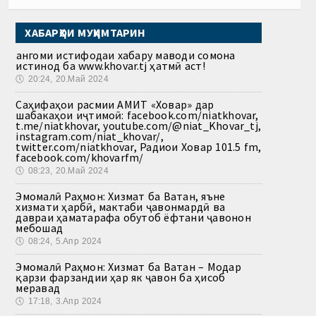
ХАБАРҲОИ МУҲИМТАРИН
Ҳангоми истифодаи хабару маводи сомона
истинод ба www.khovar.tj ҳатмӣ аст!
🕔
20:24, 20.Май 2024
Саҳифаҳои расмии АМИТ «Ховар» дар
шабакаҳои иҷтимоӣ: facebook.com/niatkhovar,
t.me/niatkhovar, youtube.com/@niat_Khovar_tj,
instagram.com/niat_khovar/,
twitter.com/niatkhovar, Радиои Ховар 101.5 fm,
facebook.com/khovarfm/
🕔
08:23, 20.Май 2024
Эмомалӣ Раҳмон: Хизмат ба Ватан, яъне
хизмати ҳарбӣ, мактаби ҷавонмардӣ ва
давраи ҳаматарафа обутоб ёфтани ҷавонон
мебошад
🕔
08:24, 5.Апр 2024
Эмомалӣ Раҳмон: Хизмат ба Ватан – Модар
қарзи фарзандии ҳар як ҷавон ба ҳисоб
меравад
🕔
17:18, 3.Апр 2024