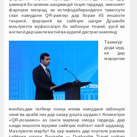
ҳамкорӣ бо ҷомеаи шаҳрвандӣ таҳия гардида, имконият
фароҳам меорад, ки истифодабарандагон тавассути
скан намудани QR-рамзҳо дар бораи 45 иншооти
таърихӣ, фарҳангӣ ва сайёҳии шаҳри Душанбе
маълумоти муфассалро бо забонҳои тоҷикӣ, русӣ ва
англисӣ дар шакли матнӣ ва аудиоӣ дастрас намоянд.
Тазаккур
дода шуд,
ки дар
марҳилаи
минбаъдаи татбиқи лоиҳа илова намудани забонҳои
чинӣ ва арабӣ низ дар назар дошта шудааст. Аломатҳои
«QR-роҳнамо» аз санги мармар омода гардида, дар
назди иншооти муҳими сайёҳии пойтахт насб шудаанд.
Маълумоти марбут ба ҳар мавзеъ дар портали расмии
сайёҳии шаҳри Душанбе — Dushanbe Travel ҷойгир