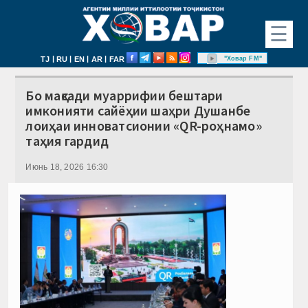
☰
|
|
|
|
"Ховар FM"
TJ
RU
EN
AR
FAR
Бо мақсади муаррифии бештари
имконияти сайёҳии шаҳри Душанбе
лоиҳаи инноватсионии «QR-роҳнамо»
таҳия гардид
Июнь 18, 2026 16:30