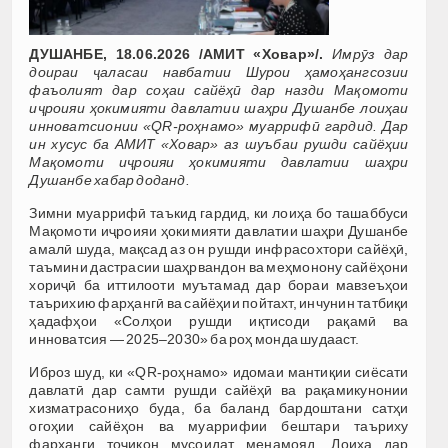
ДУШАНБЕ, 18.06.2026 /АМИТ «Ховар»/.
Имрӯз дар
доираи
ҷаласаи навбатии Шурои ҳамоҳангсозии
фаъолият дар соҳаи сайёҳӣ дар назди Мақомоти
иҷроияи ҳокимияти давлатии шаҳри Душанбе лоиҳаи
инноватсионии «QR-роҳнамо» муаррифӣ гардид. Дар
ин хусус ба АМИТ «Ховар» аз шуъбаи рушди сайёҳии
Мақомоти иҷроияи ҳокимияти давлатии шаҳри
Душанбе хабар доданд.
Зимни муаррифӣ таъкид гардид, ки лоиҳа бо ташаббуси
Мақомоти иҷроияи ҳокимияти давлатии шаҳри Душанбе
амалӣ шуда, мақсад аз он рушди инфрасохтори сайёҳӣ,
таъмини дастрасии шаҳрвандон ва меҳмонону сайёҳони
хориҷӣ ба иттилооти муътамад дар бораи мавзеъҳои
таърихию фарҳангӣ ва сайёҳии пойтахт, инчунин татбиқи
ҳадафҳои «Солҳои рушди иқтисоди рақамӣ ва
инноватсия — 2025–2030» ба роҳ монда шудааст.
Иброз шуд, ки «QR-роҳнамо» идомаи мантиқии сиёсати
давлатӣ дар самти рушди сайёҳӣ ва рақамикунонии
хизматрасониҳо буда, ба баланд бардоштани сатҳи
огоҳии сайёҳон ва муаррифии бештари таъриху
фарҳанги тоҷикон мусоидат менамояд. Лоиҳа дар