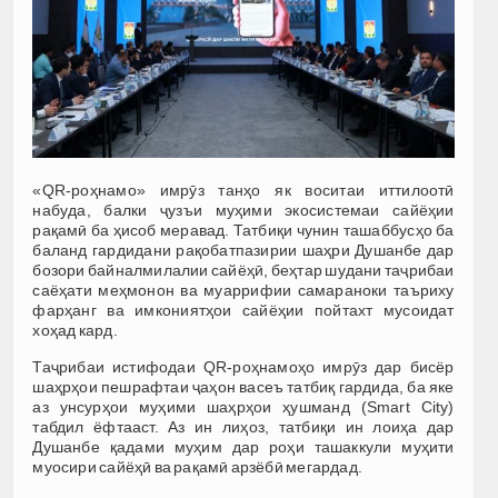
«QR-роҳнамо» имрӯз танҳо як воситаи иттилоотӣ
набуда, балки ҷузъи муҳими экосистемаи сайёҳии
рақамӣ ба ҳисоб меравад. Татбиқи чунин ташаббусҳо ба
баланд гардидани рақобатпазирии шаҳри Душанбе дар
бозори байналмилалии сайёҳӣ, беҳтар шудани таҷрибаи
саёҳати меҳмонон ва муаррифии самараноки таъриху
фарҳанг ва имкониятҳои сайёҳии пойтахт мусоидат
хоҳад кард.
Таҷрибаи истифодаи QR-роҳнамоҳо имрӯз дар бисёр
шаҳрҳои пешрафтаи ҷаҳон васеъ татбиқ гардида, ба яке
аз унсурҳои муҳими шаҳрҳои ҳушманд (Smart City)
табдил ёфтааст. Аз ин лиҳоз, татбиқи ин лоиҳа дар
Душанбе қадами муҳим дар роҳи ташаккули муҳити
муосири сайёҳӣ ва рақамӣ арзёбӣ мегардад.