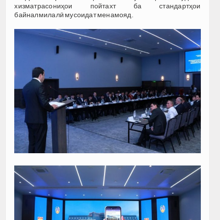
хизматрасониҳои пойтахт ба стандартҳои
байналмилалӣ мусоидат менамояд.