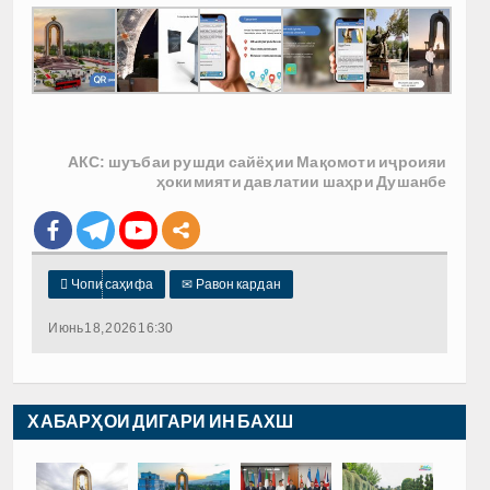
АКС: шуъбаи рушди сайёҳии Мақомоти иҷроияи
ҳокимияти давлатии шаҳри Душанбе

Чопи саҳифа
✉
Равон кардан
Июнь 18, 2026 16:30
ХАБАРҲОИ ДИГАРИ ИН БАХШ