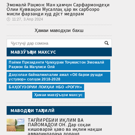
Эмомалӣ Раҳмон: Ман ҳамчун Сарфармондеҳи
Олии Қувваҳои Мусаллаҳ ҳар як сарбозро
мисли фарзанди худ дӯст медорам
🕔
11:27, 3.Апр 2024
Ҳамаи маводҳои бахш
МАВЗӮЪҲОИ МАХСУС
Паёми Президенти Ҷумҳурии Тоҷикистон Эмомалӣ
Раҳмон ба Маҷлиси Олӣ
Даҳсолаи байналмилалии амал «Об барои рушди
устувор» солҳои 2018-2028
БАҲОГУЗОРИИ ЛОИҲАИ НБО «РОҒУН»
Ҳамаи мавзӯъҳои махсус
МАВОДҲОИ ТАҲЛИЛӢ
ТАҒЙИРЁБИИ ИҚЛИМ ВА
ПАЙОМАДҲОИ ОН. Дар соҳаи
кишоварзӣ ҳаво ва иқлим нақши
аввалиндараҷа доранд