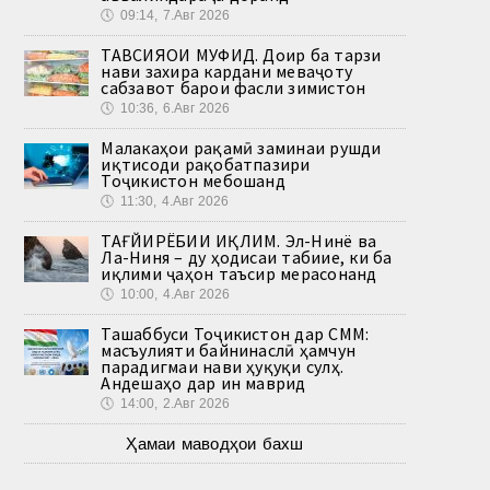
🕔
09:14, 7.Авг 2026
ТАВСИЯҲОИ МУФИД. Доир ба тарзи
нави захира кардани меваҷоту
сабзавот барои фасли зимистон
🕔
10:36, 6.Авг 2026
Малакаҳои рақамӣ заминаи рушди
иқтисоди рақобатпазири
Тоҷикистон мебошанд
🕔
11:30, 4.Авг 2026
ТАҒЙИРЁБИИ ИҚЛИМ. Эл-Нинё ва
Ла-Ниня – ду ҳодисаи табиие, ки ба
иқлими ҷаҳон таъсир мерасонанд
🕔
10:00, 4.Авг 2026
Ташаббуси Тоҷикистон дар СММ:
масъулияти байнинаслӣ ҳамчун
парадигмаи нави ҳуқуқи сулҳ.
Андешаҳо дар ин маврид
🕔
14:00, 2.Авг 2026
Ҳамаи маводҳои бахш