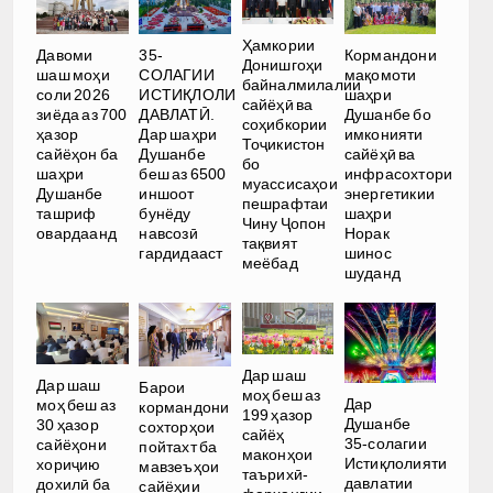
Ҳамкории
Давоми
35-
Кормандони
Донишгоҳи
шаш моҳи
СОЛАГИИ
мақомоти
байналмилалии
соли 2026
ИСТИҚЛОЛИ
шаҳри
сайёҳӣ ва
зиёда аз 700
ДАВЛАТӢ.
Душанбе бо
соҳибкории
ҳазор
Дар шаҳри
имконияти
Тоҷикистон
сайёҳон ба
Душанбе
сайёҳӣ ва
бо
шаҳри
беш аз 6500
инфрасохтори
муассисаҳои
Душанбе
иншоот
энергетикии
пешрафтаи
ташриф
бунёду
шаҳри
Чину Ҷопон
овардаанд
навсозӣ
Норак
тақвият
гардидааст
шинос
меёбад
шуданд
Дар шаш
Дар шаш
Барои
моҳ беш аз
Дар
моҳ беш аз
кормандони
199 ҳазор
Душанбе
30 ҳазор
сохторҳои
сайёҳ
35-солагии
сайёҳони
пойтахт ба
маконҳои
Истиқлолияти
хориҷию
мавзеъҳои
таърихӣ-
давлатии
дохилӣ ба
сайёҳии