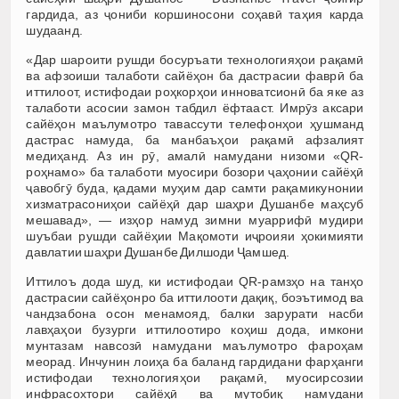
гардида, аз ҷониби коршиносони соҳавӣ таҳия карда
шудаанд.
«Дар шароити рушди босуръати технологияҳои рақамӣ
ва афзоиши талаботи сайёҳон ба дастрасии фаврӣ ба
иттилоот, истифодаи роҳкорҳои инноватсионӣ ба яке аз
талаботи асосии замон табдил ёфтааст. Имрӯз аксари
сайёҳон маълумотро тавассути телефонҳои ҳушманд
дастрас намуда, ба манбаъҳои рақамӣ афзалият
медиҳанд. Аз ин рӯ, амалӣ намудани низоми «QR-
роҳнамо» ба талаботи муосири бозори ҷаҳонии сайёҳӣ
ҷавобгӯ буда, қадами муҳим дар самти рақамикунонии
хизматрасониҳои сайёҳӣ дар шаҳри Душанбе маҳсуб
мешавад», — изҳор намуд зимни муаррифӣ мудири
шуъбаи рушди сайёҳии Мақомоти иҷроияи ҳокимияти
давлатии шаҳри Душанбе Дилшоди Ҷамшед.
Иттилоъ дода шуд, ки истифодаи QR-рамзҳо на танҳо
дастрасии сайёҳонро ба иттилооти дақиқ, боэътимод ва
чандзабона осон менамояд, балки зарурати насби
лавҳаҳои бузурги иттилоотиро коҳиш дода, имкони
мунтазам навсозӣ намудани маълумотро фароҳам
меорад. Инчунин лоиҳа ба баланд гардидани фарҳанги
истифодаи технологияҳои рақамӣ, муосирсозии
инфрасохтори сайёҳӣ ва мутобиқ намудани