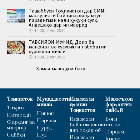
Ташаббуси Тоҷикистон дар СММ:
масъулияти байнинаслӣ ҳамчун
парадигмаи нави ҳуқуқи сулҳ.
Андешаҳо дар ин маврид
🕔
14:00, 2.Авг 2026
ТАВСИЯҲОИ МУФИД. Доир ба
манфиат ва хусусияти табобатии
хӯрокҳои миллӣ
🕔
13:30, 2.Авг 2026
Ҳамаи маводҳои бахш
Тоҷикистон
Муқаддасоти
Иқдомҳои
Мавзеъҳои
миллӣ
ҷаҳонии
фарҳангию
Таърих
Тоҷикистон
сайёҳӣ
Нишон
Иқтисодӣ
Иқдомҳои
Боғи
Парчам
Фарҳанг ва
байналмилалӣ
миллӣ
маориф
Суруд
дар соҳаи об
Саразм
Сайёҳӣ
Пул
Иқдомҳои
Ҳисор