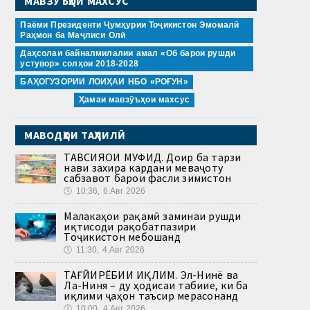
МАВЗӮЪҲОИ МАХСУС
Паёми Президенти Ҷумҳурии Тоҷикистон Эмомалӣ
Раҳмон ба Маҷлиси Олӣ
Даҳсолаи байналмилалии амал «Об барои рушди
устувор» солҳои 2018-2028
БАҲОГУЗОРИИ ЛОИҲАИ НБО «РОҒУН»
Ҳамаи мавзӯъҳои махсус
МАВОДҲОИ ТАҲЛИЛӢ
ТАВСИЯҲОИ МУФИД. Доир ба тарзи
нави захира кардани меваҷоту
сабзавот барои фасли зимистон
🕔
10:36, 6.Авг 2026
Малакаҳои рақамӣ заминаи рушди
иқтисоди рақобатпазири
Тоҷикистон мебошанд
🕔
11:30, 4.Авг 2026
ТАҒЙИРЁБИИ ИҚЛИМ. Эл-Нинё ва
Ла-Ниня – ду ҳодисаи табиие, ки ба
иқлими ҷаҳон таъсир мерасонанд
🕔
10:00, 4.Авг 2026