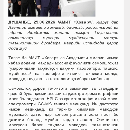
ДУШАНБЕ, 25.06.2026 /АМИТ «Ховар»/.
Имрӯз дар
Агентии амнияти химиявӣ, биологӣ, радиатсионӣ ва
ядроии Академияи миллии илмҳои Тоҷикистон
озмоишгоҳи муосири муайянкунии молҳои
таъиноташон дуҳадафа мавриди истифода қарор
дода шуд.
Тавре ба АМИТ «Ховар» аз Академияи миллии илмҳо
хабар доданд, мақсади асосии фаъолияти озмоишгоҳ аз
гузаронидани таҳлилҳои даққиқи лабораторӣ, ташхис,
муайянсозӣ ва таснифоти илмию техникии молҳо,
маводҳо, таҷҳизот ва технологияҳо иборат мебошад.
Озмоишгоҳ дорои таҷҳизоти замонавӣ ва стандарти
ҷаҳонӣ буда, қисми асосии таҷҳизотро хроматографияи
моеи баландсифат HPLC ва хроматографияи газӣ-масс-
спектрометрӣ GC-MS ташкил медиҳанд. Ин дастгоҳҳо
имкон медиҳанд, ки таркиби химиявии маводҳои
мураккаб, ҳатто дар консентратсияи хеле паст, бо
дақиқии баланд муайян карда шаванд. Озмоишгоҳ
махсусан барои таҳлили маводҳои таъиноташон
дуҳадафа, пайвастагиҳои органикии заҳрнок ва