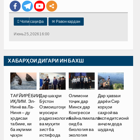

Чопи саҳифа
✉
Равон кардан
Июнь 25, 2026 16:00
ХАБАРҲОИ ДИГАРИ ИН БАХШ
ТАҒЙИРЁБИИ
Дар шаҳри
Олимони
Дар ҳавзаи
ИҚЛИМ. Эл-
Бӯстон
тоҷик дар
дарёи Сир
Нинё ва Ла-
Озмоишгоҳи
Минск дар
корҳои
Ниня – ду
муосири
Конгресси
саҳроӣ ва
ҳодисаи
радиоэкология
байналмилалӣ
экспедитсионӣ
табиие, ки
ва муҳити
оид ба
анҷом дода
ба иқлими
зист ба
биология ва
шуданд
ҷаҳон
истифода
экология