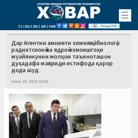
☰
|
|
|
|
"Ховар FM"
TJ
RU
EN
AR
FAR
Дар Агентии амнияти химиявӣ, биологӣ,
радиатсионӣ ва ядроӣ озмоишгоҳи
муайянкунии молҳои таъиноташон
дуҳадафа мавриди истифода қарор
дода шуд
Июнь 25, 2026 16:00