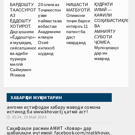
ҚУДРАТИ
БАРДОШТУ
20 олим аз
НИШАСТИ
ИЛМӢ —
ТААССУРОТ
Тоҷикистон
МАТБУОТӢ.
КАФИЛИ
АЗ
узви
Олимони
СОҲИБИСТИҚЛОЛ
ЁДДОШТУ
пайваста ва
тоҷик барои
ВА
ХОТИРОТ.
вобастаи
ихтироъ 11
АМНИЯТУ
Дар ҳошияи
Академияи
патент ба
СУБОТИ
«Ёддоштҳо»-
илмҳои
даст
ҶОМЕА.
и муҳаққиқ,
Осиё
оварданд
Мулоҳизаҳо
сиёсатшинос
интихоб
дар ин
ва адиби
шуданд
маврид
пуркори
миллӣ
Саймумин
Ятимов
ХАБАРҲОИ МУҲИМТАРИН
Ҳангоми истифодаи хабару маводи сомона
истинод ба www.khovar.tj ҳатмӣ аст!
🕔
20:24, 20.Май 2024
Саҳифаҳои расмии АМИТ «Ховар» дар
шабакаҳои иҷтимоӣ: facebook.com/niatkhovar,