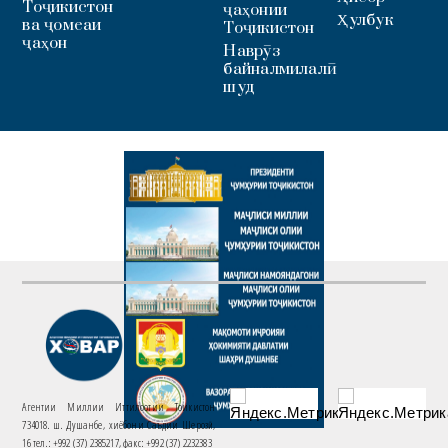
Тоҷикистон
ҷаҳонии
Ҳулбук
ва ҷомеаи
Тоҷикистон
ҷаҳон
Наврӯз
байналмилалӣ
шуд
Агентии Миллии Иттилоотии Тоҷикистон
734018. ш. Душанбе, хиёбони Саъдии Шерозӣ,
16 тел.: +992 (37) 2385217, факс: +992 (37) 2232383