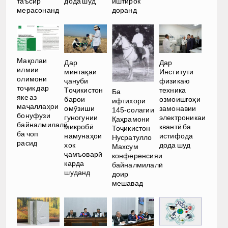
таъсир
дода шуд
иштирок
мерасонанд
доранд
Мақолаи
Дар
Дар
илмии
Институти
минтақаи
олимони
физикаю
ҷануби
тоҷик дар
техника
Тоҷикистон
Ба
яке аз
озмоишгоҳи
барои
ифтихори
маҷаллаҳои
замонавии
омӯзиши
145-солагии
бонуфузи
электроникаи
гуногунии
Қаҳрамони
байналмилалӣ
квантӣ ба
микробӣ
Тоҷикистон
ба чоп
истифода
намунаҳои
Нусратулло
расид
дода шуд
хок
Махсум
ҷамъоварӣ
конференсияи
карда
байналмилалӣ
шуданд
доир
мешавад