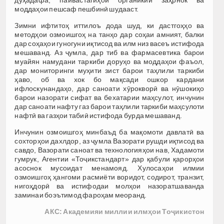
моддаҳои пешсаф пешбинӣ шудааст.
Зимни ифтитоҳ иттилоъ дода шуд, ки дастгоҳҳо ва
методҳои озмоишгоҳ на танҳо дар соҳаи амният, балки
дар соҳаҳои гуногуни иқтисод ва илм низ васеъ истифода
мешаванд. Аз ҷумла, дар тиб ва фармасевтика барои
муайян намудани таркиби доруҳо ва моддаҳои фаъол,
дар мониторинги муҳити зист барои таҳлили таркиби
ҳаво, об ва хок бо мақсади ошкор кардани
ифлоскунандаҳо, дар саноати хӯрокворӣ ва нӯшокиҳо
барои назорати сифат ва бехатарии маҳсулот, инчунин
дар саноати нафту газ барои таҳлили таркиби маҳсулоти
нафтӣ ва газҳои табиӣ истифода бурда мешаванд.
Инчунин озмоишгоҳ минбаъд ба мақомоти давлатӣ ва
сохторҳои дахлдор, аз ҷумла Вазорати рушди иқтисод ва
савдо, Вазорати саноат ва технологияҳои нав, Хадамоти
гумрук, Агентии «Тоҷикстандарт» дар қабули қарорҳои
асоснок мусоидат менамояд. Хулосаҳои илмии
озмоишгоҳ ҳангоми расмиёти воридот, содирот, транзит,
нигоҳдорӣ ва истифодаи молҳои назоратшаванда
заминаи боэътимод фароҳам меоранд.
АКС: Академияи миллии илмҳои Тоҷикистон