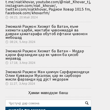
t.me/niatkhovar, youtube.com/@niat_Khovar_tj,
instagram.com/niat_khovar/,
twitter.com/niatkhovar, Радиои Ховар 101.5 fm,
facebook.com/khovarfm/
🕔
08:23, 20.Май 2024
Эмомалӣ Раҳмон: Хизмат ба Ватан, яъне
хизмати ҳарбӣ, мактаби ҷавонмардӣ ва
давраи ҳаматарафа обутоб ёфтани ҷавонон
мебошад
🕔
08:24, 5.Апр 2024
Эмомалӣ Раҳмон: Хизмат ба Ватан – Модар
қарзи фарзандии ҳар як ҷавон ба ҳисоб
меравад
🕔
17:18, 3.Апр 2024
Эмомалӣ Раҳмон: Ман ҳамчун Сарфармондеҳи
Олии Қувваҳои Мусаллаҳ ҳар як сарбозро
мисли фарзанди худ дӯст медорам
🕔
11:27, 3.Апр 2024
Ҳамаи маводҳои бахш