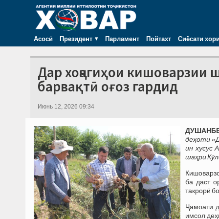
Асосӣ
Президент
Парламент
Пойтахт
Сиёсати хор
Дар хоҷагиҳои кишоварзии 
барвақтӣ оғоз гардид
Июнь 12, 2026 09:34
ДУШАНБЕ,
деҳоти «Д
ин хусус
шаҳри Кӯл
Кишоварзон
ба даст о
такрорӣ б
Ҷамоати д
имсол деҳқ