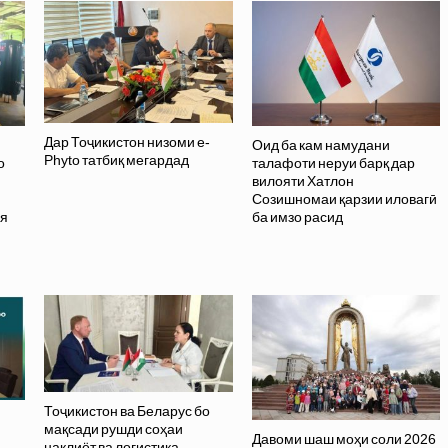
Дар Тоҷикистон низоми e-
Оид ба кам намудани
Phyto татбиқ мегардад
о
талафоти неруи барқ дар
вилояти Хатлон
и
Созишномаи қарзии иловагӣ
ия
ба имзо расид
Тоҷикистон ва Беларус бо
мақсади рушди соҳаи
Давоми шаш моҳи соли 2026
нақлиёт ва логистика