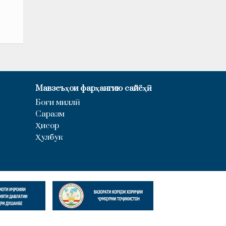
Мавзеъҳои фарҳангию сайёҳӣ
Боғи миллӣ
Саразм
Ҳисор
Ҳулбук