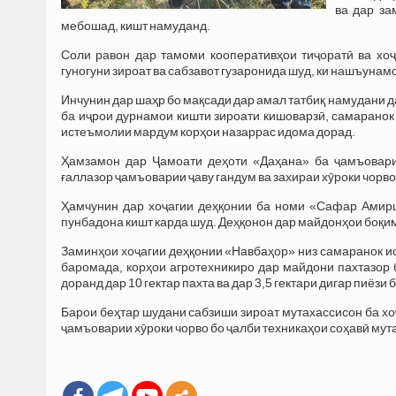
ва дар за
мебошад, кишт намуданд.
Соли равон дар тамоми кооперативҳои тиҷоратӣ ва хо
гуногуни зироат ва сабзавот гузаронида шуд, ки нашъунам
Инчунин дар шаҳр бо мақсади дар амал татбиқ намудани
ба иҷрои дурнамои кишти зироати кишоварзӣ, самаранок
истеъмолии мардум корҳои назаррас идома дорад.
Ҳамзамон дар Ҷамоати деҳоти «Даҳана» ба ҷамъовари
ғаллазор ҷамъоварии ҷаву гандум ва захираи хӯроки чорв
Ҳамчунин дар хоҷагии деҳқонии ба номи «Сафар Амирш
пунбадона кишт карда шуд. Деҳқонон дар майдонҳои боқим
Заминҳои хоҷагии деҳқонии «Навбаҳор» низ самаранок и
баромада, корҳои агротехникиро дар майдони пахтазор б
доранд дар 10 гектар пахта ва дар 3,5 гектари дигар пиёзи
Барои беҳтар шудани сабзиши зироат мутахассисон ба х
ҷамъоварии хӯроки чорво бо ҷалби техникаҳои соҳавӣ мут