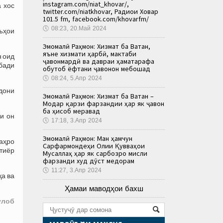
instagram.com/niat_khovar/,
 хос
twitter.com/niatkhovar, Радиои Ховар
101.5 fm, facebook.com/khovarfm/
🕔
08:23, 20.Май 2024
ъҳои
Эмомалӣ Раҳмон: Хизмат ба Ватан,
яъне хизмати ҳарбӣ, мактаби
н оид
ҷавонмардӣ ва давраи ҳаматарафа
бади
обутоб ёфтани ҷавонон мебошад
🕔
08:24, 5.Апр 2024
дони
Эмомалӣ Раҳмон: Хизмат ба Ватан –
Модар қарзи фарзандии ҳар як ҷавон
ба ҳисоб меравад
и он
🕔
17:18, 3.Апр 2024
Эмомалӣ Раҳмон: Ман ҳамчун
аҳро
Сарфармондеҳи Олии Қувваҳои
хтиёр
Мусаллаҳ ҳар як сарбозро мисли
фарзанди худ дӯст медорам
🕔
11:27, 3.Апр 2024
қа ва
Ҳамаи маводҳои бахш
ӯлоб