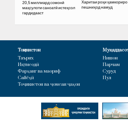
Харитаи роҳи ҳамкориро
20,5 миллиард сомонӣ
пешниҳод намуд
маҳсулоти саноатӣ истеҳсол
гардидааст
Тоҷикистон
Муқаддасо
Таърих
Нишон
Иқтисодӣ
Парчам
Фарҳанг ва маориф
Суруд
Сайёҳӣ
Пул
Тоҷикистон ва ҷомеаи ҷаҳон