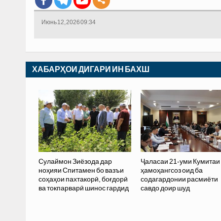
Июнь 12, 2026 09:34
ХАБАРҲОИ ДИГАРИ ИН БАХШ
Сулаймон Зиёзода дар
Ҷаласаи 21-уми Кумитаи
ноҳияи Спитамен бо вазъи
ҳамоҳангсоз оид ба
соҳаҳои пахтакорӣ, боғдорӣ
содагардонии расмиёти
ва токпарварӣ шинос гардид
савдо доир шуд