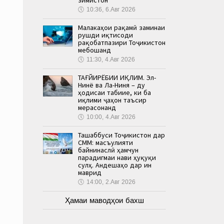
🕔
10:36, 6.Авг 2026
Малакаҳои рақамӣ заминаи
рушди иқтисоди
рақобатпазири Тоҷикистон
мебошанд
🕔
11:30, 4.Авг 2026
ТАҒЙИРЁБИИ ИҚЛИМ. Эл-
Нинё ва Ла-Ниня – ду
ҳодисаи табиие, ки ба
иқлими ҷаҳон таъсир
мерасонанд
🕔
10:00, 4.Авг 2026
Ташаббуси Тоҷикистон дар
СММ: масъулияти
байнинаслӣ ҳамчун
парадигмаи нави ҳуқуқи
сулҳ. Андешаҳо дар ин
маврид
🕔
14:00, 2.Авг 2026
Ҳамаи маводҳои бахш