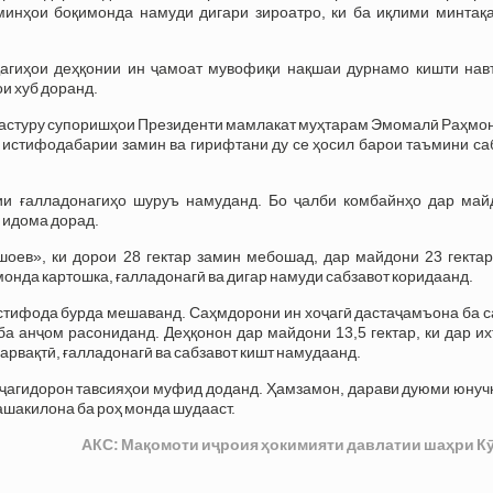
минҳои боқимонда намуди дигари зироатро, ки ба иқлими минтақа
ҷагиҳои деҳқонии ин ҷамоат мувофиқи нақшаи дурнамо кишти нав
ои хуб доранд.
 дастуру супоришҳои Президенти мамлакат муҳтарам Эмомалӣ Раҳмо
 истифодабарии замин ва гирифтани ду се ҳосил барои таъмини са
и ғалладонагиҳо шуруъ намуданд. Бо ҷалби комбайнҳо дар май
о идома дорад.
оев», ки дорои 28 гектар замин мебошад, дар майдони 23 гектар
онда картошка, ғалладонагӣ ва дигар намуди сабзавот коридаанд.
стифода бурда мешаванд. Саҳмдорони ин хоҷагӣ дастаҷамъона ба с
а анҷом расониданд. Деҳқонон дар майдони 13,5 гектар, ки дар и
 барвақтӣ, ғалладонагӣ ва сабзавот кишт намудаанд.
оҷагидорон тавсияҳои муфид доданд. Ҳамзамон, дарави дуюми юнуч
ашакилона ба роҳ монда шудааст.
АКС: Мақомоти иҷроия ҳокимияти давлатии шаҳри К