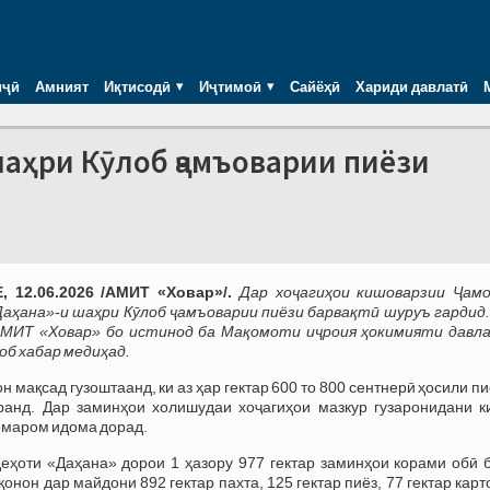
иҷӣ
Амният
Иқтисодӣ
Иҷтимоӣ
Сайёҳӣ
Хариди давлатӣ
шаҳри Кӯлоб ҷамъоварии пиёзи
 12.06.2026 /АМИТ «Ховар»/.
Дар хоҷагиҳои кишоварзии Ҷам
аҳана»-и шаҳри Кӯлоб ҷамъоварии пиёзи барвақтӣ шуруъ гардид.
 АМИТ «Ховар» бо истинод ба Мақомоти иҷроия ҳокимияти давл
об хабар медиҳад.
 мақсад гузоштаанд, ки аз ҳар гектар 600 то 800 сентнерӣ ҳосили п
ранд. Дар заминҳои холишудаи хоҷагиҳои мазкур гузаронидани к
омаром идома дорад.
еҳоти «Даҳана» дорои 1 ҳазору 977 гектар заминҳои корами обӣ б
онон дар майдони 892 гектар пахта, 125 гектар пиёз, 77 гектар кар