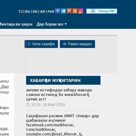
|
|
|
|
"Ховар FM"
TJ
RU
EN
AR
FAR
Минтақа ва ҷаҳон
Дар бораи мо

Чопи саҳифа
✉
Равон кардан
ХАБАРҲОИ МУҲИМТАРИН
оати
 Дар
Ҳангоми истифодаи хабару маводи
атии
сомона истинод ба www.khovar.tj
ҳатмӣ аст!
🕔
20:24, 20.Май 2024
иёзро
ишти
Саҳифаҳои расмии АМИТ «Ховар» дар
шабакаҳои иҷтимоӣ:
facebook.com/niatkhovar,
уда,
t.me/niatkhovar,
youtube.com/@niat_Khovar_tj,
тошка