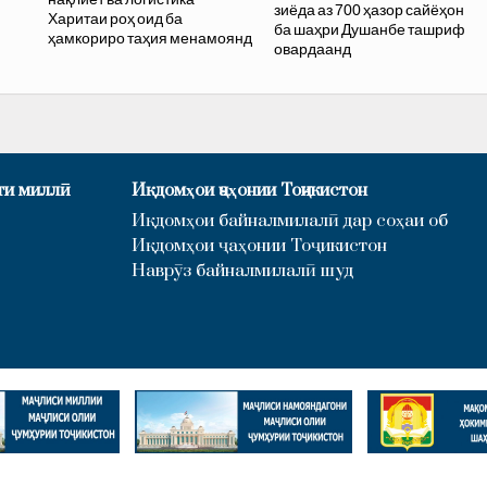
зиёда аз 700 ҳазор сайёҳон
Харитаи роҳ оид ба
ба шаҳри Душанбе ташриф
ҳамкориро таҳия менамоянд
овардаанд
ти миллӣ
Иқдомҳои ҷаҳонии Тоҷикистон
Иқдомҳои байналмилалӣ дар соҳаи об
Иқдомҳои ҷаҳонии Тоҷикистон
Наврӯз байналмилалӣ шуд