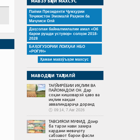
МАВЗӮЪҲОИ МАХСУС
Паёми Президенти Ҷумҳурии
Тоҷикистон Эмомалӣ Раҳмон ба
Маҷлиси Олӣ
Даҳсолаи байналмилалии амал «Об
барои рушди устувор» солҳои 2018-
2028
БАҲОГУЗОРИИ ЛОИҲАИ НБО
«РОҒУН»
Ҳамаи мавзӯъҳои махсус
МАВОДҲОИ ТАҲЛИЛӢ
ТАҒЙИРЁБИИ ИҚЛИМ ВА
ПАЙОМАДҲОИ ОН. Дар
соҳаи кишоварзӣ ҳаво ва
иқлим нақши
аввалиндараҷа доранд
🕔
09:14, 7.Авг 2026
ТАВСИЯҲОИ МУФИД. Доир
ба тарзи нави захира
кардани меваҷоту
сабзавот барои фасли
зимистон