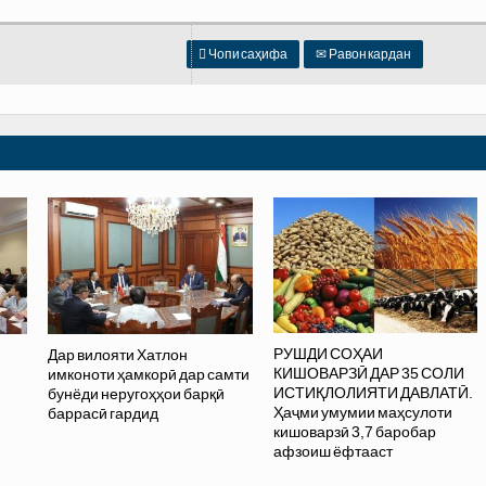

Чопи саҳифа
✉
Равон кардан
РУШДИ СОҲАИ
Дар вилояти Хатлон
КИШОВАРЗӢ ДАР 35 СОЛИ
имконоти ҳамкорӣ дар самти
ИСТИҚЛОЛИЯТИ ДАВЛАТӢ.
бунёди неругоҳҳои барқӣ
Ҳаҷми умумии маҳсулоти
баррасӣ гардид
кишоварзӣ 3,7 баробар
афзоиш ёфтааст