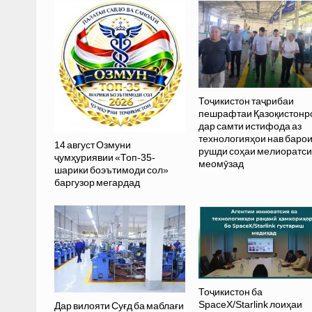
Тоҷикистон таҷрибаи
пешрафтаи Қазоқистонр
дар самти истифода аз
технологияҳои нав баро
14 август Озмуни
рушди соҳаи мелиоратс
ҷумҳуриявии «Топ-35-
меомӯзад
шарики боэътимоди сол»
баргузор мегардад
Тоҷикистон ба
SpaceX/Starlink лоиҳаи
Дар вилояти Суғд ба маблағи