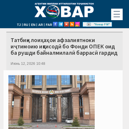
☰
|
|
|
|
"Ховар FM"
TJ
RU
EN
AR
FAR
Татбиқи лоиҳаҳои афзалиятноки
иҷтимоию иқтисодӣ бо Фонди ОПЕК оид
ба рушди байналмилалӣ баррасӣ гардид
Июнь 12, 2026 10:48