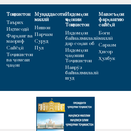
Тоҷикистон
Муқаддасоти
Иқдомҳои
Мавзеъҳои
миллӣ
ҷаҳонии
фарҳангию
Таърих
Тоҷикистон
сайёҳӣ
Нишон
Иқтисодӣ
Иқдомҳои
Боғи
Парчам
Фарҳанг ва
байналмилалӣ
миллӣ
маориф
Суруд
дар соҳаи об
Саразм
Сайёҳӣ
Пул
Иқдомҳои
Ҳисор
Тоҷикистон
ҷаҳонии
Ҳулбук
ва ҷомеаи
Тоҷикистон
ҷаҳон
Наврӯз
байналмилалӣ
шуд