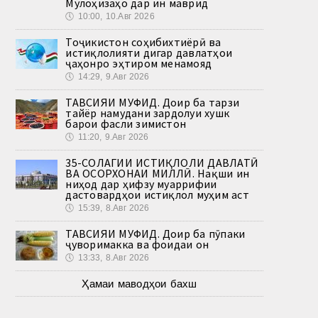
Мулоҳизаҳо дар ин маврид
🕔
10:00, 10.Авг 2026
Тоҷикистон соҳибихтиёрӣ ва
истиқлолияти дигар давлатҳои
ҷаҳонро эҳтиром менамояд
🕔
14:29, 9.Авг 2026
ТАВСИЯИ МУФИД. Доир ба тарзи
тайёр намудани зардолуи хушк
барои фасли зимистон
🕔
11:20, 9.Авг 2026
35-СОЛАГИИ ИСТИҚЛОЛИ ДАВЛАТӢ
ВА ОСОРХОНАИ МИЛЛӢ. Нақши ин
ниҳод дар ҳифзу муаррифии
дастовардҳои истиқлол муҳим аст
🕔
15:39, 8.Авг 2026
ТАВСИЯИ МУФИД. Доир ба пӯпаки
ҷуворимакка ва фоидаи он
🕔
13:33, 8.Авг 2026
Ҳамаи маводҳои бахш