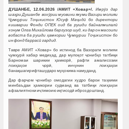
ДУШАНБЕ, 12.06.2026 /АМИТ «Ховар»/.
Имрӯз дар
шаҳри Душанбе вохӯрии муовини якуми Вазири молияи
Ҷумҳурии Тоҷикистон Юсуф Маҷидӣ бо директори
кишварии Фонди ОПЕК оид ба рушди байналмилалӣ
хонум Олга Михайлова баргузор шуд, ки дар он масоили
вобаста ба рушди ҳамкории Ҷумҳурии Тоҷикистон бо
ин фонд баррасӣ гардид.
Тавре АМИТ «Ховар» бо истинод ба Вазорати молияи
ҷумҳурӣ хабар медиҳад, дар мулоқот ҷонибҳо татбиқи
Барномаи шарикии ҳамкорӣ, рафти амалисозии
лоиҳаҳои ҷорӣ, инчунин лоиҳаҳои
банақшагирифташударо муҳокима намуданд.
Дар фарҷом ҷонибҳо омодагии худро барои таҳкими
минбаъдаи ҳамкории судманд ва татбиқи лоиҳаҳои
афзалиятноки иҷтимоию иқтисодӣ иброз доштанд.