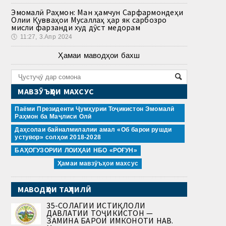
Эмомалӣ Раҳмон: Ман ҳамчун Сарфармондеҳи
Олии Қувваҳои Мусаллаҳ ҳар як сарбозро
мисли фарзанди худ дӯст медорам
🕔
11:27, 3.Апр 2024
Ҳамаи маводҳои бахш
МАВЗӮЪҲОИ МАХСУС
Паёми Президенти Ҷумҳурии Тоҷикистон Эмомалӣ
Раҳмон ба Маҷлиси Олӣ
Даҳсолаи байналмилалии амал «Об барои рушди
устувор» солҳои 2018-2028
БАҲОГУЗОРИИ ЛОИҲАИ НБО «РОҒУН»
Ҳамаи мавзӯъҳои махсус
МАВОДҲОИ ТАҲЛИЛӢ
35-СОЛАГИИ ИСТИҚЛОЛИ
ДАВЛАТИИ ТОҶИКИСТОН —
ЗАМИНА БАРОИ ИМКОНОТИ НАВ.