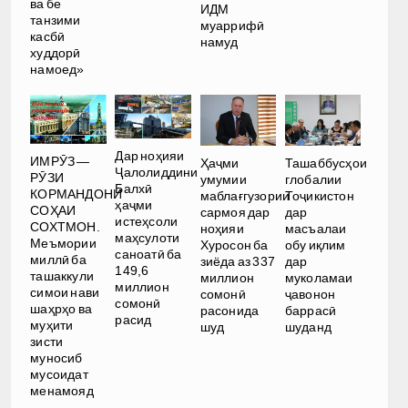
ва бе
ИДМ
танзими
муаррифӣ
касбӣ
намуд
худдорӣ
намоед»
Дар ноҳияи
ИМРӮЗ —
Ҳаҷми
Ташаббусҳои
Ҷалолиддини
РӮЗИ
умумии
глобалии
Балхӣ
КОРМАНДОНИ
маблағгузории
Тоҷикистон
ҳаҷми
СОҲАИ
сармоя дар
дар
истеҳсоли
СОХТМОН.
ноҳияи
масъалаи
маҳсулоти
Меъмории
Хуросон ба
обу иқлим
саноатӣ ба
миллӣ ба
зиёда аз 337
дар
149,6
ташаккули
миллион
муколамаи
миллион
симои нави
сомонӣ
ҷавонон
сомонӣ
шаҳрҳо ва
расонида
баррасӣ
расид
муҳити
шуд
шуданд
зисти
муносиб
мусоидат
менамояд