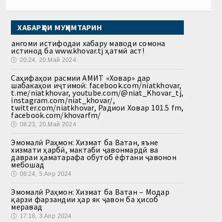
ХАБАРҲОИ МУҲИМТАРИН
Ҳангоми истифодаи хабару маводи сомона
истинод ба www.khovar.tj ҳатмӣ аст!
🕔
20:24, 20.Май 2024
Саҳифаҳои расмии АМИТ «Ховар» дар
шабакаҳои иҷтимоӣ: facebook.com/niatkhovar,
t.me/niatkhovar, youtube.com/@niat_Khovar_tj,
instagram.com/niat_khovar/,
twitter.com/niatkhovar, Радиои Ховар 101.5 fm,
facebook.com/khovarfm/
🕔
08:23, 20.Май 2024
Эмомалӣ Раҳмон: Хизмат ба Ватан, яъне
хизмати ҳарбӣ, мактаби ҷавонмардӣ ва
давраи ҳаматарафа обутоб ёфтани ҷавонон
мебошад
🕔
08:24, 5.Апр 2024
Эмомалӣ Раҳмон: Хизмат ба Ватан – Модар
қарзи фарзандии ҳар як ҷавон ба ҳисоб
меравад
🕔
17:18, 3.Апр 2024