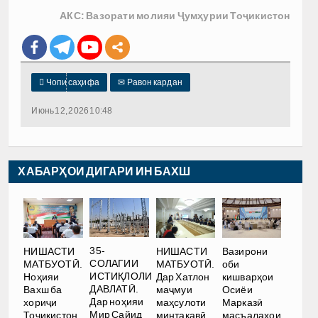
АКС: Вазорати молияи Ҷумҳурии Тоҷикистон

Чопи саҳифа
✉
Равон кардан
Июнь 12, 2026 10:48
ХАБАРҲОИ ДИГАРИ ИН БАХШ
35-
НИШАСТИ
НИШАСТИ
Вазирони
СОЛАГИИ
МАТБУОТӢ.
МАТБУОТӢ.
оби
ИСТИҚЛОЛИ
Ноҳияи
Дар Хатлон
кишварҳои
ДАВЛАТӢ.
Вахш ба
маҷмуи
Осиёи
Дар ноҳияи
хориҷи
маҳсулоти
Марказӣ
Мир Сайид
Тоҷикистон
минтақавӣ
масъалаҳои