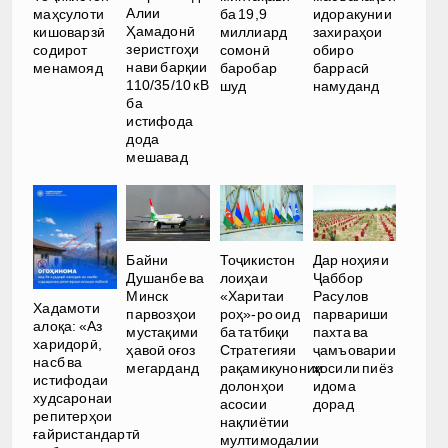
Алии
маҳсулоти
ба 19,9
идоракунии
Ҳамадонӣ
кишоварзӣ
миллиард
захираҳои
зеристгоҳи
содирот
сомонӣ
обиро
нави барқии
менамояд
баробар
баррасӣ
110/35/10 кВ
шуд
намуданд
ба
истифода
дода
мешавад
Байни
Тоҷикистон
Дар ноҳияи
Душанбе ва
лоиҳаи
Ҷаббор
Минск
«Харитаи
Расулов
Хадамоти
парвозҳои
роҳ»-ро оид
парвариши
алоқа: «Аз
мустақими
ба татбиқи
пахта ва
харидорӣ,
ҳавоӣ оғоз
Стратегияи
ҷамъоварии
насб ва
мегарданд
рақамикунонии
ҳосили пиёз
истифодаи
долонҳои
идома
худсаронаи
асосии
дорад
репитерҳои
нақлиётии
ғайристандартӣ
мултимодалии