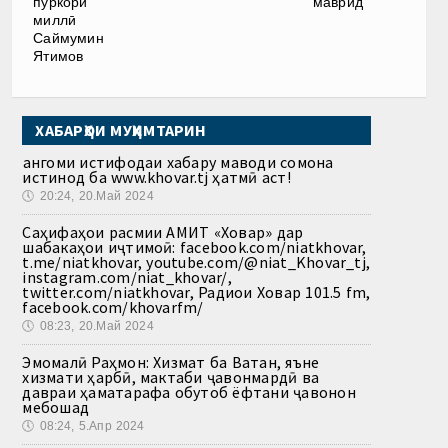
маврид
пуркори
миллӣ
Саймумин
Ятимов
ХАБАРҲОИ МУҲИМТАРИН
Ҳангоми истифодаи хабару маводи сомона
истинод ба www.khovar.tj ҳатмӣ аст!
🕔
20:24, 20.Май 2024
Саҳифаҳои расмии АМИТ «Ховар» дар
шабакаҳои иҷтимоӣ: facebook.com/niatkhovar,
t.me/niatkhovar, youtube.com/@niat_Khovar_tj,
instagram.com/niat_khovar/,
twitter.com/niatkhovar, Радиои Ховар 101.5 fm,
facebook.com/khovarfm/
🕔
08:23, 20.Май 2024
Эмомалӣ Раҳмон: Хизмат ба Ватан, яъне
хизмати ҳарбӣ, мактаби ҷавонмардӣ ва
давраи ҳаматарафа обутоб ёфтани ҷавонон
мебошад
🕔
08:24, 5.Апр 2024