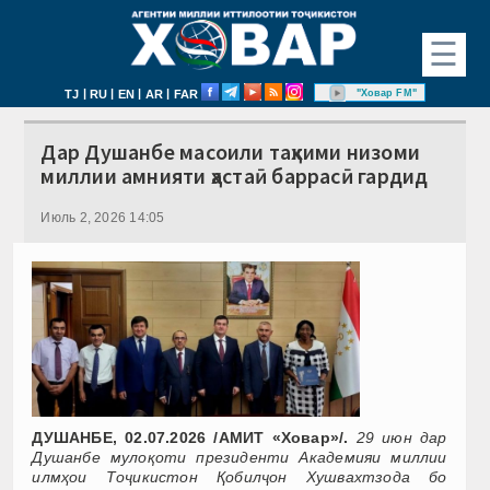
☰
|
|
|
|
"Ховар FM"
TJ
RU
EN
AR
FAR
Дар Душанбе масоили таҳкими низоми
миллии амнияти ҳастаӣ баррасӣ гардид
Июль 2, 2026 14:05
ДУШАНБЕ, 02.07.2026 /АМИТ «Ховар»/.
29 июн дар
Душанбе мулоқоти президенти Академияи миллии
илмҳои Тоҷикистон Қобилҷон Хушвахтзода бо