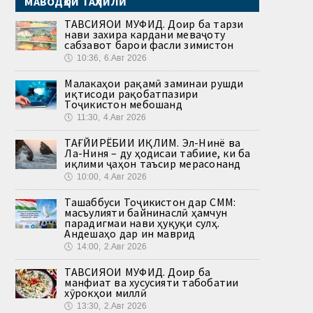
МАВОДҲОИ ТАҲЛИЛӢ
ТАВСИЯҲОИ МУФИД. Доир ба тарзи
нави захира кардани меваҷоту
сабзавот барои фасли зимистон
🕔
10:36, 6.Авг 2026
Малакаҳои рақамӣ заминаи рушди
иқтисоди рақобатпазири
Тоҷикистон мебошанд
🕔
11:30, 4.Авг 2026
ТАҒЙИРЁБИИ ИҚЛИМ. Эл-Нинё ва
Ла-Ниня – ду ҳодисаи табиие, ки ба
иқлими ҷаҳон таъсир мерасонанд
🕔
10:00, 4.Авг 2026
Ташаббуси Тоҷикистон дар СММ:
масъулияти байнинаслӣ ҳамчун
парадигмаи нави ҳуқуқи сулҳ.
Андешаҳо дар ин маврид
🕔
14:00, 2.Авг 2026
ТАВСИЯҲОИ МУФИД. Доир ба
манфиат ва хусусияти табобатии
хӯрокҳои миллӣ
🕔
13:30, 2.Авг 2026