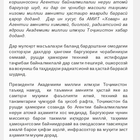
коршиносони Агентии байналмилалии неруи атомӣ
баргузор шуд, ки дар он ҷонибҳо масоили таҳкими
низоми миллии амнияти ҳастаиро мавриди баррасӣ
қарор доданд. Дар ин хусус ба АМИТ «Ховар» аз
Агентии амнияти химиявӣ, биологӣ, радиатсионӣ ва
ядроии Академияи миллии илмҳои Тоҷикистон хабар
доданд.
Дар мулоқот масъалаҳои баланд бардоштани омодагии
сохторҳои дахлдор ҳангоми баргузории чорабиниҳои
оммавӣ, рушди ҳамкории техникӣ ва истифодаи
таҷрибаи байналмилалӣ дар самти пешгирӣ, ошкорсозӣ
ва вокуниш ба таҳдидҳои радиатсионӣ ва ҳастаӣ баррасӣ
шуданд.
Президенти Академияи миллии илмҳои Тоҷикистон
таъкид намуд, ки таъмини амнияти ҳастаӣ яке аз
самтҳои муҳими фаъолияти илмӣ, техникӣ ва
танзимгарии ҷумҳурӣ ба ҳисоб рафта, Тоҷикистон ба
рушди ҳамкории созанда бо Агентии байналмилалии
неруи атомӣ аҳамияти хос медиҳад. Баргузории чунин
миссияҳо барои такмили иқтидори миллӣ, таҳкими
ҳамоҳангсозии байниидоравӣ ва омодасозии тавсияҳои
амалӣ барои ҳифзи аҳолӣ, инфрасохтор ва муҳити зист
аҳамияти муҳим дорад.