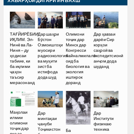
ХАБАРҲОИ ДИГАРИ ИН БАХШ
ТАҒЙИРЁБИИ
Дар шаҳри
Олимони
Дар ҳавзаи
ИҚЛИМ. Эл-
Бӯстон
тоҷик дар
дарёи Сир
Нинё ва Ла-
Озмоишгоҳи
Минск дар
корҳои
Ниня – ду
муосири
Конгресси
саҳроӣ ва
ҳодисаи
радиоэкология
байналмилалӣ
экспедитсионӣ
табиие, ки
ва муҳити
оид ба
анҷом дода
ба иқлими
зист ба
биология ва
шуданд
ҷаҳон
истифода
экология
таъсир
дода шуд
иштирок
мерасонанд
доранд
Мақолаи
Дар
Дар
илмии
Институти
минтақаи
олимони
физикаю
ҷануби
тоҷик дар
техника
Тоҷикистон
Ба
яке аз