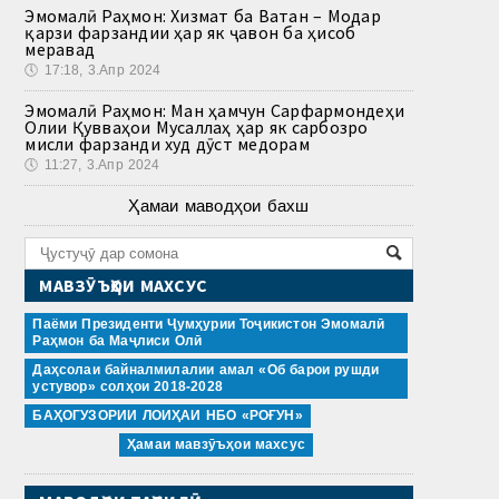
Эмомалӣ Раҳмон: Хизмат ба Ватан – Модар
қарзи фарзандии ҳар як ҷавон ба ҳисоб
меравад
🕔
17:18, 3.Апр 2024
Эмомалӣ Раҳмон: Ман ҳамчун Сарфармондеҳи
Олии Қувваҳои Мусаллаҳ ҳар як сарбозро
мисли фарзанди худ дӯст медорам
🕔
11:27, 3.Апр 2024
Ҳамаи маводҳои бахш
МАВЗӮЪҲОИ МАХСУС
Паёми Президенти Ҷумҳурии Тоҷикистон Эмомалӣ
Раҳмон ба Маҷлиси Олӣ
Даҳсолаи байналмилалии амал «Об барои рушди
устувор» солҳои 2018-2028
БАҲОГУЗОРИИ ЛОИҲАИ НБО «РОҒУН»
Ҳамаи мавзӯъҳои махсус