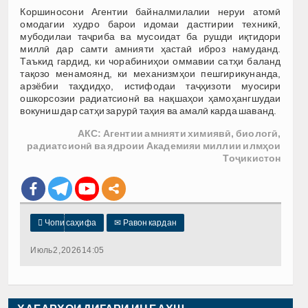
Коршиносони Агентии байналмилалии неруи атомӣ
омодагии худро барои идомаи дастгирии техникӣ,
мубодилаи таҷриба ва мусоидат ба рушди иқтидори
миллӣ дар самти амнияти ҳастаӣ иброз намуданд.
Таъкид гардид, ки чорабиниҳои оммавии сатҳи баланд
тақозо менамоянд, ки механизмҳои пешгирикунанда,
арзёбии таҳдидҳо, истифодаи таҷҳизоти муосири
ошкорсозии радиатсионӣ ва нақшаҳои ҳамоҳангшудаи
вокуниш дар сатҳи зарурӣ таҳия ва амалӣ карда шаванд.
АКС: Агентии амнияти химиявӣ, биологӣ,
радиатсионӣ ва ядроии Академияи миллии илмҳои
Тоҷикистон

Чопи саҳифа
✉
Равон кардан
Июль 2, 2026 14:05