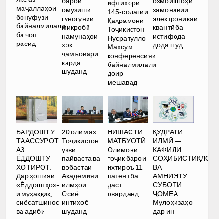
озмоишгоҳи
барои
ифтихори
маҷаллаҳои
замонавии
омӯзиши
145-солагии
бонуфузи
электроникаи
гуногунии
Қаҳрамони
байналмилалӣ
квантӣ ба
микробӣ
Тоҷикистон
ба чоп
истифода
намунаҳои
Нусратулло
расид
дода шуд
хок
Махсум
ҷамъоварӣ
конференсияи
карда
байналмилалӣ
шуданд
доир
мешавад
ҚУДРАТИ
БАРДОШТУ
20 олим аз
НИШАСТИ
ИЛМӢ —
ТААССУРОТ
Тоҷикистон
МАТБУОТӢ.
КАФИЛИ
АЗ
узви
Олимони
СОҲИБИСТИҚЛОЛ
ЁДДОШТУ
пайваста ва
тоҷик барои
ВА
ХОТИРОТ.
вобастаи
ихтироъ 11
АМНИЯТУ
Дар ҳошияи
Академияи
патент ба
СУБОТИ
«Ёддоштҳо»-
илмҳои
даст
ҶОМЕА.
и муҳаққиқ,
Осиё
оварданд
Мулоҳизаҳо
сиёсатшинос
интихоб
дар ин
ва адиби
шуданд