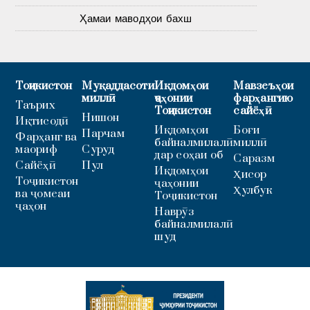
Ҳамаи маводҳои бахш
Тоҷикистон
Муқаддасоти
Иқдомҳои
Мавзеъҳои
миллӣ
ҷаҳонии
фарҳангию
Таърих
Тоҷикистон
сайёҳӣ
Нишон
Иқтисодӣ
Иқдомҳои
Боғи
Парчам
Фарҳанг ва
байналмилалӣ
миллӣ
маориф
Суруд
дар соҳаи об
Саразм
Сайёҳӣ
Пул
Иқдомҳои
Ҳисор
Тоҷикистон
ҷаҳонии
Ҳулбук
ва ҷомеаи
Тоҷикистон
ҷаҳон
Наврӯз
байналмилалӣ
шуд