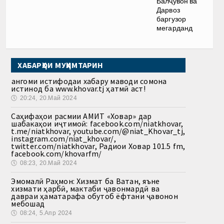
Балҷувон ва
Дарвоз
баргузор
мегарданд
ХАБАРҲОИ МУҲИМТАРИН
Ҳангоми истифодаи хабару маводи сомона
истинод ба www.khovar.tj ҳатмӣ аст!
🕔
20:24, 20.Май 2024
Саҳифаҳои расмии АМИТ «Ховар» дар
шабакаҳои иҷтимоӣ: facebook.com/niatkhovar,
t.me/niatkhovar, youtube.com/@niat_Khovar_tj,
instagram.com/niat_khovar/,
twitter.com/niatkhovar, Радиои Ховар 101.5 fm,
facebook.com/khovarfm/
🕔
08:23, 20.Май 2024
Эмомалӣ Раҳмон: Хизмат ба Ватан, яъне
хизмати ҳарбӣ, мактаби ҷавонмардӣ ва
давраи ҳаматарафа обутоб ёфтани ҷавонон
мебошад
🕔
08:24, 5.Апр 2024