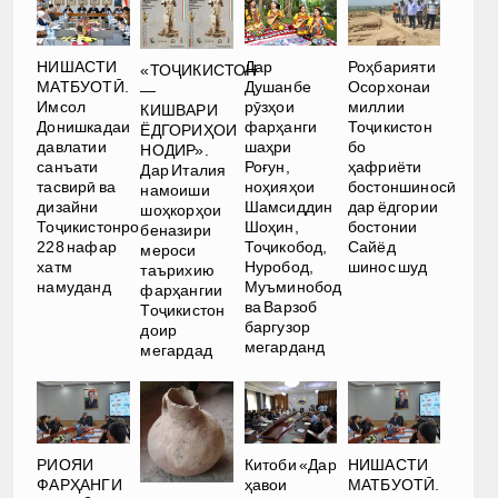
НИШАСТИ
Дар
Роҳбарияти
«ТОҶИКИСТОН
МАТБУОТӢ.
Душанбе
Осорхонаи
—
Имсол
рӯзҳои
миллии
КИШВАРИ
Донишкадаи
фарҳанги
Тоҷикистон
ЁДГОРИҲОИ
давлатии
шаҳри
бо
НОДИР».
санъати
Роғун,
ҳафриёти
Дар Италия
тасвирӣ ва
ноҳияҳои
бостоншиносӣ
намоиши
дизайни
Шамсиддин
дар ёдгории
шоҳкорҳои
Тоҷикистонро
Шоҳин,
бостонии
беназири
228 нафар
Тоҷикобод,
Сайёд
мероси
хатм
Нуробод,
шинос шуд
таърихию
намуданд
Муъминобод
фарҳангии
ва Варзоб
Тоҷикистон
баргузор
доир
мегарданд
мегардад
РИОЯИ
Китоби «Дар
НИШАСТИ
ФАРҲАНГИ
ҳавои
МАТБУОТӢ.