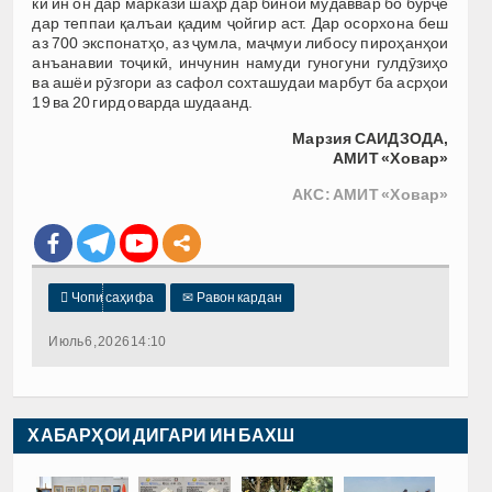
ки ин он дар маркази шаҳр дар бинои мудаввар бо бурҷе
дар теппаи қалъаи қадим ҷойгир аст. Дар осорхона беш
аз 700 экспонатҳо, аз ҷумла, маҷмуи либосу пироҳанҳои
анъанавии тоҷикӣ, инчунин намуди гуногуни гулдӯзиҳо
ва ашёи рӯзгори аз сафол сохташудаи марбут ба асрҳои
19 ва 20 гирд оварда шудаанд.
Марзия САИДЗОДА,
АМИТ «Ховар»
АКС: АМИТ «Ховар»

Чопи саҳифа
✉
Равон кардан
Июль 6, 2026 14:10
ХАБАРҲОИ ДИГАРИ ИН БАХШ