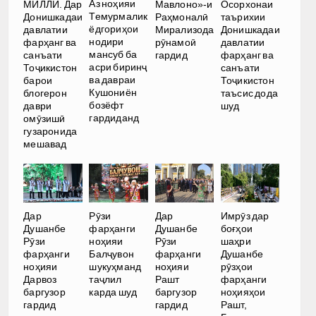
Аз ноҳияи
МИЛЛӢ. Дар
Мавлоно»-и
Осорхонаи
Темурмалик
Донишкадаи
Раҳмоналӣ
таърихии
ёдгориҳои
давлатии
Мирализода
Донишкадаи
нодири
фарҳанг ва
рӯнамоӣ
давлатии
мансуб ба
санъати
гардид
фарҳанг ва
асри биринҷ
Тоҷикистон
санъати
ва давраи
барои
Тоҷикистон
Кушониён
блогерон
таъсис дода
бозёфт
даври
шуд
гардиданд
омӯзишӣ
гузаронида
мешавад
Дар
Рӯзи
Дар
Имрӯз дар
Душанбе
фарҳанги
Душанбе
боғҳои
Рӯзи
ноҳияи
Рӯзи
шаҳри
фарҳанги
Балҷувон
фарҳанги
Душанбе
ноҳияи
шукуҳманд
ноҳияи
рӯзҳои
Дарвоз
таҷлил
Рашт
фарҳанги
баргузор
карда шуд
баргузор
ноҳияҳои
гардид
гардид
Рашт,