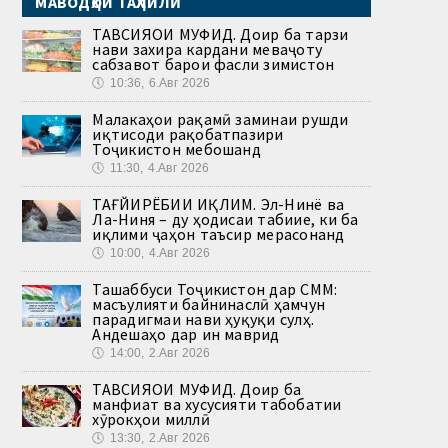
МАВОДҲОИ ТАҲЛИЛӢ
ТАВСИЯҲОИ МУФИД. Доир ба тарзи
нави захира кардани меваҷоту
сабзавот барои фасли зимистон
🕔
10:36, 6.Авг 2026
Малакаҳои рақамӣ заминаи рушди
иқтисоди рақобатпазири
Тоҷикистон мебошанд
🕔
11:30, 4.Авг 2026
ТАҒЙИРЁБИИ ИҚЛИМ. Эл-Нинё ва
Ла-Ниня – ду ҳодисаи табиие, ки ба
иқлими ҷаҳон таъсир мерасонанд
🕔
10:00, 4.Авг 2026
Ташаббуси Тоҷикистон дар СММ:
масъулияти байнинаслӣ ҳамчун
парадигмаи нави ҳуқуқи сулҳ.
Андешаҳо дар ин маврид
🕔
14:00, 2.Авг 2026
ТАВСИЯҲОИ МУФИД. Доир ба
манфиат ва хусусияти табобатии
хӯрокҳои миллӣ
🕔
13:30, 2.Авг 2026