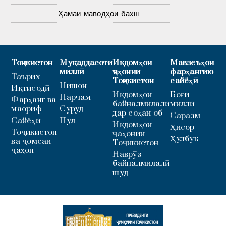
Ҳамаи маводҳои бахш
Тоҷикистон
Муқаддасоти
Иқдомҳои
Мавзеъҳои
миллӣ
ҷаҳонии
фарҳангию
Таърих
Тоҷикистон
сайёҳӣ
Нишон
Иқтисодӣ
Иқдомҳои
Боғи
Парчам
Фарҳанг ва
байналмилалӣ
миллӣ
маориф
Суруд
дар соҳаи об
Саразм
Сайёҳӣ
Пул
Иқдомҳои
Ҳисор
Тоҷикистон
ҷаҳонии
Ҳулбук
ва ҷомеаи
Тоҷикистон
ҷаҳон
Наврӯз
байналмилалӣ
шуд