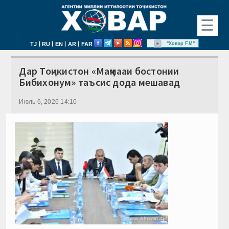
☰
|
|
|
|
"Ховар FM"
TJ
RU
EN
AR
FAR
Дар Тоҷикистон «Маҷмааи бостонии
Бибихонум» таъсис дода мешавад
Июль 6, 2026 14:10