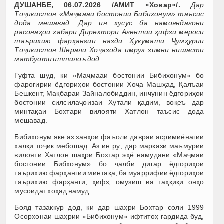
ДУШАНБЕ, 06.07.2026 /АМИТ «Ховар»/.
Дар
Тоҷикистон «Маҷмааи бостонии Бибихонум» таъсис
дода мешавад. Дар ин хусус ба намояндагони
расонаҳои хабарӣ Директори Агентии ҳифзи мероси
таърихию фарҳангии назди Ҳукумати Ҷумҳурии
Тоҷикистон Шералӣ Хоҷазода имрӯз зимни нишасти
матбуотӣ иттилоъ дод.
Гуфта шуд, ки «Маҷмааи бостонии Бибихонум» бо
фарогирии ёдгориҳои бостонии Хоҷа Машҳад, Қалъаи
Бешкент, Мақбараи Зайналобиддин, инчунин ёдгориҳои
бостонии силсилаҷоизаи Хутали қадим, воқеъ дар
минтақаи Бохтари вилояти Хатлон таъсис дода
мешавад.
Бибихонум яке аз занҳои фаъоли давраи асримиёнагии
халқи тоҷик мебошад. Аз ин рӯ, дар маркази маъмурии
вилояти Хатлон шаҳри Бохтар эҳё намудани «Маҷмаи
бостонии Бибхонум» бо ҷалби дигар ёдгориҳои
таърихию фарҳангии минтақа, ба муаррифии ёдгориҳои
таърихию фарҳангӣ, ҳифз, омӯзиш ва таҳқиқи онҳо
мусоидат хоҳад намуд.
Бояд тазаккур дод, ки дар шаҳри Бохтар соли 1999
Осорхонаи шаҳрии «Бибихонум» ифтитоҳ гардида буд,