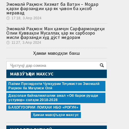
Эмомалӣ Раҳмон: Хизмат ба Ватан – Модар
қарзи фарзандии ҳар як ҷавон ба ҳисоб
меравад
🕔
17:18, 3.Апр 2024
Эмомалӣ Раҳмон: Ман ҳамчун Сарфармондеҳи
Олии Қувваҳои Мусаллаҳ ҳар як сарбозро
мисли фарзанди худ дӯст медорам
🕔
11:27, 3.Апр 2024
Ҳамаи маводҳои бахш
МАВЗӮЪҲОИ МАХСУС
Паёми Президенти Ҷумҳурии Тоҷикистон Эмомалӣ
Раҳмон ба Маҷлиси Олӣ
Даҳсолаи байналмилалии амал «Об барои рушди
устувор» солҳои 2018-2028
БАҲОГУЗОРИИ ЛОИҲАИ НБО «РОҒУН»
Ҳамаи мавзӯъҳои махсус