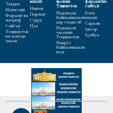
миллӣ
ҷаҳонии
фарҳангию
Таърих
Тоҷикистон
сайёҳӣ
Нишон
Иқтисодӣ
Иқдомҳои
Боғи
Парчам
Фарҳанг ва
байналмилалӣ
миллӣ
маориф
Суруд
дар соҳаи об
Саразм
Сайёҳӣ
Пул
Иқдомҳои
Ҳисор
Тоҷикистон
ҷаҳонии
Ҳулбук
ва ҷомеаи
Тоҷикистон
ҷаҳон
Наврӯз
байналмилалӣ
шуд