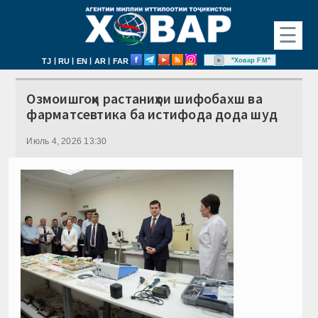
☰
|
|
|
|
"Ховар FM"
TJ
RU
EN
AR
FAR
Озмоишгоҳи растаниҳои шифобахш ва
фарматсевтика ба истифода дода шуд
Июль 4, 2026 13:30