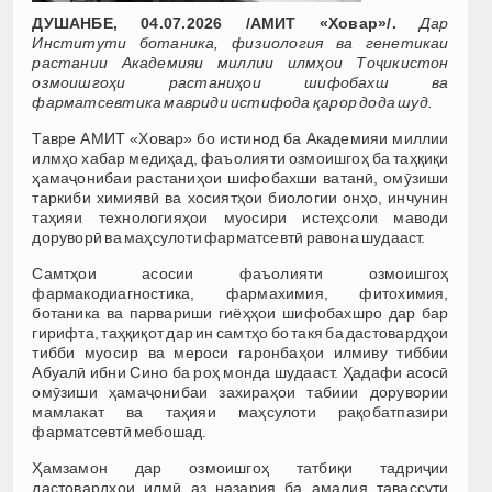
ДУШАНБЕ, 04.07.2026 /АМИТ «Ховар»/.
Дар
Институти ботаника, физиология ва генетикаи
растании Академияи миллии илмҳои Тоҷикистон
озмоишгоҳи растаниҳои шифобахш ва
фарматсевтика мавриди истифода қарор дода шуд.
Тавре АМИТ «Ховар» бо истинод ба Академияи миллии
илмҳо хабар медиҳад, фаъолияти озмоишгоҳ ба таҳқиқи
ҳамаҷонибаи растаниҳои шифобахши ватанӣ, омӯзиши
таркиби химиявӣ ва хосиятҳои биологии онҳо, инчунин
таҳияи технологияҳои муосири истеҳсоли маводи
доруворӣ ва маҳсулоти фарматсевтӣ равона шудааст.
Самтҳои асосии фаъолияти озмоишгоҳ
фармакодиагностика, фармахимия, фитохимия,
ботаника ва парвариши гиёҳҳои шифобахшро дар бар
гирифта, таҳқиқот дар ин самтҳо бо такя ба дастовардҳои
тибби муосир ва мероси гаронбаҳои илмиву тиббии
Абуалӣ ибни Сино ба роҳ монда шудааст. Ҳадафи асосӣ
омӯзиши ҳамаҷонибаи захираҳои табиии дорувории
мамлакат ва таҳияи маҳсулоти рақобатпазири
фарматсевтӣ мебошад.
Ҳамзамон дар озмоишгоҳ татбиқи тадриҷии
дастовардҳои илмӣ аз назария ба амалия тавассути