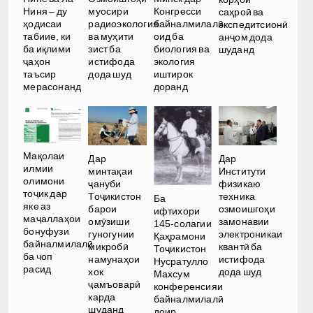
Ниня – ду
муосири
Конгресси
саҳроӣ ва
ҳодисаи
радиоэкология
байналмилалӣ
экспедитсионӣ
табиие, ки
ва муҳити
оид ба
анҷом дода
ба иқлими
зист ба
биология ва
шуданд
ҷаҳон
истифода
экология
таъсир
дода шуд
иштирок
мерасонанд
доранд
Мақолаи
Дар
Дар
илмии
Институти
минтақаи
олимони
физикаю
ҷануби
тоҷик дар
техника
Тоҷикистон
Ба
яке аз
озмоишгоҳи
барои
ифтихори
маҷаллаҳои
замонавии
омӯзиши
145-солагии
бонуфузи
электроникаи
гуногунии
Қаҳрамони
байналмилалӣ
квантӣ ба
микробӣ
Тоҷикистон
ба чоп
истифода
намунаҳои
Нусратулло
расид
дода шуд
хок
Махсум
ҷамъоварӣ
конференсияи
карда
байналмилалӣ
шуданд
доир