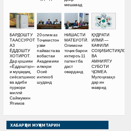
мешавад
ҚУДРАТИ
БАРДОШТУ
20 олим аз
НИШАСТИ
ИЛМӢ —
ТААССУРОТ
Тоҷикистон
МАТБУОТӢ.
КАФИЛИ
АЗ
узви
Олимони
СОҲИБИСТИҚЛОЛ
ЁДДОШТУ
пайваста ва
тоҷик барои
ВА
ХОТИРОТ.
вобастаи
ихтироъ 11
АМНИЯТУ
Дар ҳошияи
Академияи
патент ба
СУБОТИ
«Ёддоштҳо»-
илмҳои
даст
ҶОМЕА.
и муҳаққиқ,
Осиё
оварданд
Мулоҳизаҳо
сиёсатшинос
интихоб
дар ин
ва адиби
шуданд
маврид
пуркори
миллӣ
Саймумин
Ятимов
ХАБАРҲОИ МУҲИМТАРИН