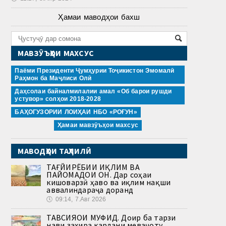
Ҳамаи маводҳои бахш
МАВЗӮЪҲОИ МАХСУС
Паёми Президенти Ҷумҳурии Тоҷикистон Эмомалӣ
Раҳмон ба Маҷлиси Олӣ
Даҳсолаи байналмилалии амал «Об барои рушди
устувор» солҳои 2018-2028
БАҲОГУЗОРИИ ЛОИҲАИ НБО «РОҒУН»
Ҳамаи мавзӯъҳои махсус
МАВОДҲОИ ТАҲЛИЛӢ
ТАҒЙИРЁБИИ ИҚЛИМ ВА
ПАЙОМАДҲОИ ОН. Дар соҳаи
кишоварзӣ ҳаво ва иқлим нақши
аввалиндараҷа доранд
🕔
09:14, 7.Авг 2026
ТАВСИЯҲОИ МУФИД. Доир ба тарзи
нави захира кардани меваҷоту