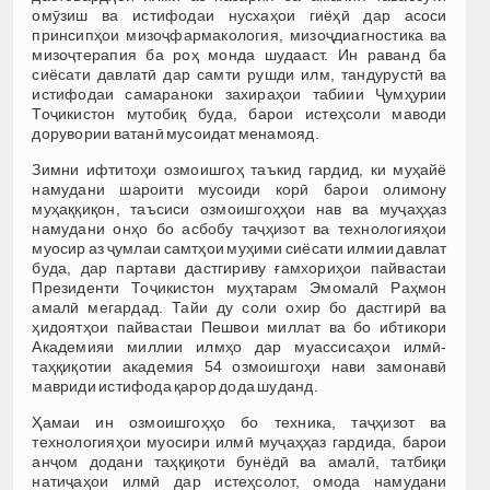
омӯзиш ва истифодаи нусхаҳои гиёҳӣ дар асоси
принсипҳои мизоҷфармакология, мизоҷдиагностика ва
мизоҷтерапия ба роҳ монда шудааст. Ин раванд ба
сиёсати давлатӣ дар самти рушди илм, тандурустӣ ва
истифодаи самараноки захираҳои табиии Ҷумҳурии
Тоҷикистон мутобиқ буда, барои истеҳсоли маводи
дорувории ватанӣ мусоидат менамояд.
Зимни ифтитоҳи озмоишгоҳ таъкид гардид, ки муҳайё
намудани шароити мусоиди корӣ барои олимону
муҳаққиқон, таъсиси озмоишгоҳҳои нав ва муҷаҳҳаз
намудани онҳо бо асбобу таҷҳизот ва технологияҳои
муосир аз ҷумлаи самтҳои муҳими сиёсати илмии давлат
буда, дар партави дастгириву ғамхориҳои пайвастаи
Президенти Тоҷикистон муҳтарам Эмомалӣ Раҳмон
амалӣ мегардад. Тайи ду соли охир бо дастгирӣ ва
ҳидоятҳои пайвастаи Пешвои миллат ва бо ибтикори
Академияи миллии илмҳо дар муассисаҳои илмӣ-
таҳқиқотии академия 54 озмоишгоҳи нави замонавӣ
мавриди истифода қарор дода шуданд.
Ҳамаи ин озмоишгоҳҳо бо техника, таҷҳизот ва
технологияҳои муосири илмӣ муҷаҳҳаз гардида, барои
анҷом додани таҳқиқоти бунёдӣ ва амалӣ, татбиқи
натиҷаҳои илмӣ дар истеҳсолот, омода намудани