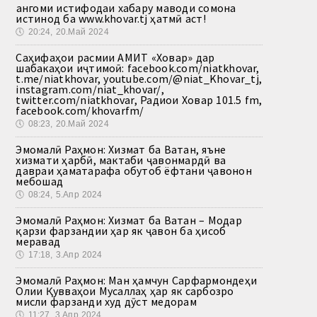
Ҳангоми истифодаи хабару маводи сомона
истинод ба www.khovar.tj ҳатмӣ аст!
🕔
20:24, 20.Май 2024
Саҳифаҳои расмии АМИТ «Ховар» дар
шабакаҳои иҷтимоӣ: facebook.com/niatkhovar,
t.me/niatkhovar, youtube.com/@niat_Khovar_tj,
instagram.com/niat_khovar/,
twitter.com/niatkhovar, Радиои Ховар 101.5 fm,
facebook.com/khovarfm/
🕔
08:23, 20.Май 2024
Эмомалӣ Раҳмон: Хизмат ба Ватан, яъне
хизмати ҳарбӣ, мактаби ҷавонмардӣ ва
давраи ҳаматарафа обутоб ёфтани ҷавонон
мебошад
🕔
08:24, 5.Апр 2024
Эмомалӣ Раҳмон: Хизмат ба Ватан – Модар
қарзи фарзандии ҳар як ҷавон ба ҳисоб
меравад
🕔
17:18, 3.Апр 2024
Эмомалӣ Раҳмон: Ман ҳамчун Сарфармондеҳи
Олии Қувваҳои Мусаллаҳ ҳар як сарбозро
мисли фарзанди худ дӯст медорам
🕔
11:27, 3.Апр 2024