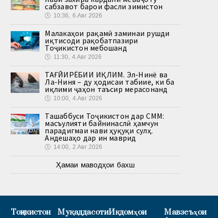
сабзавот барои фасли зимистон
🕔
10:36, 6.Авг 2026
Малакаҳои рақамӣ заминаи рушди
иқтисоди рақобатпазири
Тоҷикистон мебошанд
🕔
11:30, 4.Авг 2026
ТАҒЙИРЁБИИ ИҚЛИМ. Эл-Нинё ва
Ла-Ниня – ду ҳодисаи табиие, ки ба
иқлими ҷаҳон таъсир мерасонанд
🕔
10:00, 4.Авг 2026
Ташаббуси Тоҷикистон дар СММ:
масъулияти байнинаслӣ ҳамчун
парадигмаи нави ҳуқуқи сулҳ.
Андешаҳо дар ин маврид
🕔
14:00, 2.Авг 2026
Ҳамаи маводҳои бахш
Тоҷикистон
Муқаддасоти
Иқдомҳои
Мавзеъҳои