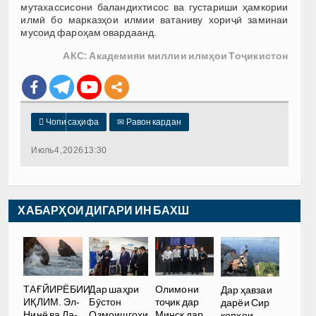
мутахассисони баландихтисос ва густариши ҳамкории
илмӣ бо марказҳои илмии ватаниву хориҷӣ заминаи
мусоид фароҳам овардаанд.
АКС: Академияи миллии илмҳои Тоҷикистон

Чопи саҳифа
✉
Равон кардан
Июль 4, 2026 13:30
ХАБАРҲОИ ДИГАРИ ИН БАХШ
ТАҒЙИРЁБИИ
Дар шаҳри
Олимони
Дар ҳавзаи
ИҚЛИМ. Эл-
Бӯстон
тоҷик дар
дарёи Сир
Нинё ва Ла-
Озмоишгоҳи
Минск дар
корҳои