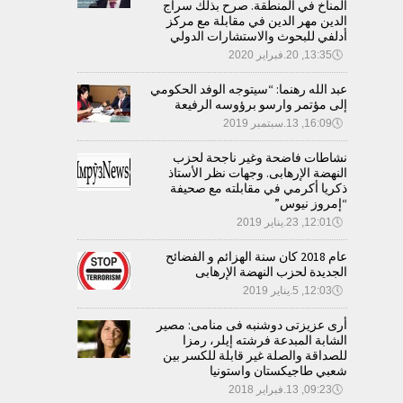
المناخ في المنطقة. صرح بذلك سراج
الدين مهر الدين في مقابلة مع مركز
أدلفي للبحوث والاستشارات الدولي
🕔
13:35, 20.فبراير 2020
عبد الله رهنما: “سيتوجه الوفد الحكومي
إلى مؤتمر وارسو برؤوسه الرفيعة
🕔
16:09, 13.سبتمبر 2019
نشاطات فاضحة وغير ناجحة لحزب
النهضة الإرهابى. وجهات نظر الأستاذ
ذكريا أكرمي في مقابلته مع صحيفة
“إمروز نيوس”
🕔
12:01, 23.يناير 2019
عام 2018 كان سنة الهزائم و الفضائح
الجديدة لحزب النهضة الإرهابى
🕔
12:03, 5.يناير 2019
أرى عزيزتى دوشنبه فى منامى: مصير
الشابة المبدعة فرشته إيلر، رمزا
للصداقة والصلة غير قابلة للكسر بين
شعبي طاجيكستان واستونيا
🕔
09:23, 13.فبراير 2018