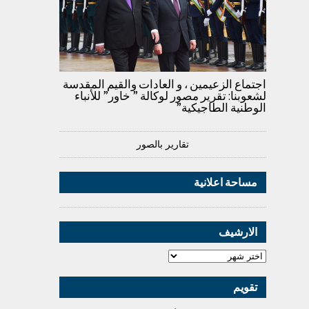
اجتماع الزعيمين ، و العادات والقيم المقدسة
لشعوبنا: تقرير مصور لوكالة ” خاور” للأنباء
الوطنية الطاجيكية”
تقارير بالصور
مساحة اعلانية
الارشيف
تقويم