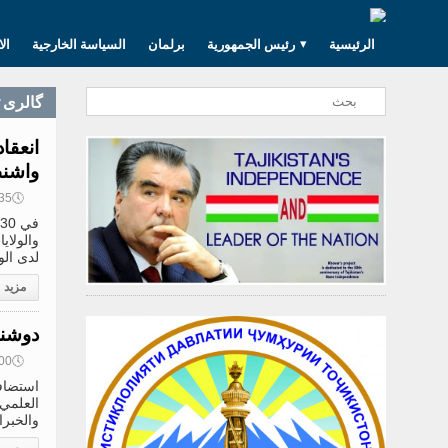
الرئيسية
رئيس الجمهورية
برلمان
السياسة الخارجية
ال
گالری 
انعقا
واشن
🕔
17:35, 2
والولاي
لدى الو
مزيد
دوشنب
🕔
17:00, 2
استضافت
العلمي 
والخبرا