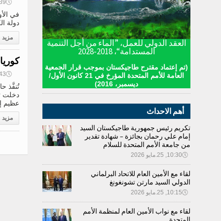
🕔
15:39, 2
في الأو
دولة ال
مزيد
العقد الدولي للعمل، ”الماء من أجل التنمية
المستدامة“، 2018-2028
كوريا
(تم إعتماد مقترح طاجيكستان بموجب قرار الجمعية
🕔
11:43, 2
العامة للأمم المتحدة المؤرخ في 21 كانون الأول/
ديسمبر، 2016)
تُنفَّذ
دخلت ثل
عظيم إب
أهم الاحداث
مزيد
تكريم رئيس جمهورية طاجيكستان السيد
إمام علي رحمان بجائزة – شهادة تقدير
من جامعة الأمم المتحدة للسلام
🕔
10:30, 25.مايو 2026
لقاء مع الأمين العام للاتحاد البرلماني
الدولي السيد مارتن تشونغونغ
🕔
10:15, 25.مايو 2026
لقاء مع نواب الأمين العام لمنظمة الأمم
المتحدة