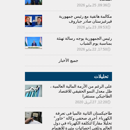
🕔
09:36, 25.مايو 2026
مكالمة هاتفية مع رئيس جمهورية
قيرغيزستان صادر جباروف
🕔
09:53, 23.مايو 2026
رئيس الجمهورية يوجه رسالة تهنئة
بمناسبة يوم الشباب
🕔
17:50, 22.مايو 2026
جميع الأخبار
تحليلات
على الرغم من الأزمة المالية العالمية ،
ظل معدل النمو الحقيقي للاقتصاد
الطاجيكي مستقرا
🕔
12:20, 27.أبريل 2020
طاجيكستان الثانية عالميا فى تعرفة
الكهرباء. أجرى صحفي وكالة “خاور”
تحليلًا مقارنًا لتكلفة الكهرباء في دول
العالم وتلقى إحصائيات مثيرة للاهتمام