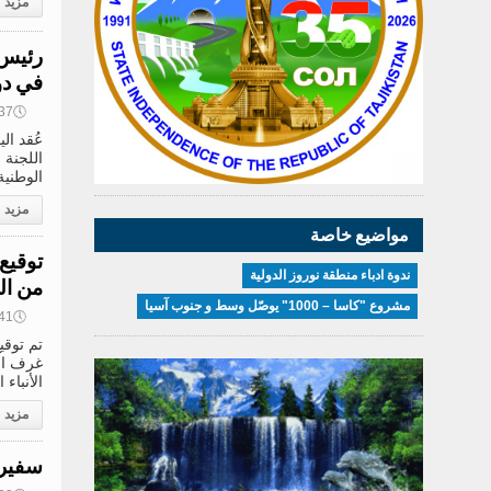
مزيد
رئيس 
في دو
🕔
16:37, 2
عُقد ال
اللجنة 
الوطنية
مزيد
مواضيع خاصة
توقيع
ندوة ادباء منطقة نوروز الدولية
من ال
مشروع "كاسا – 1000" يوصّل وسط و جنوب آسيا
🕔
15:41, 2
تم توقي
غرف الت
الأنباء
مزيد
سفير 