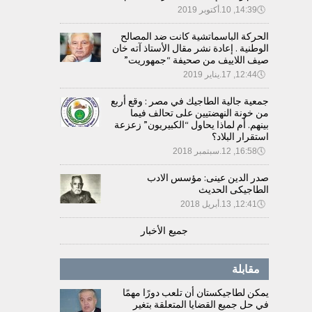
🕔
14:39, 10.أكتوبر 2019
الحركة الباسماتشية كانت ضد المصالح
الوطنية . إعادة نشر مقال الأستاذ آته خان
صيف اللاييف من صحيفة “جمهوريت”
🕔
12:44, 17.يناير 2019
جمعية جالية الطاجيك في مصر : وقع أربع
من خونة النهضتيين على تحالف فيما
بينهم. أم لماذا يحاول “الكبيريون” زعزعة
استقرار البلاد؟
🕔
16:58, 12.سبتمبر 2018
صدر الدين عينى: مؤسس الادب
الطاجيكى الحديث
🕔
12:41, 13.أبريل 2018
جميع الأخبار
مقابلة
يمكن لطاجيكستان أن تلعب دورًا مهمًا
في حل جميع القضايا المتعلقة بتغير