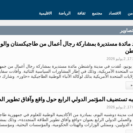
امن
الاقتصاد
مجتمع
ثقافة
الرياضة
الاقليمية
تصاویر
د مائدة مستديرة بمشاركة رجال أعمال من طاجيكستان والول
طن
.يوليو 2026
في 30 يونيو، عُقدت في مدينة واشنطن مائدة مستديرة بمشاركة رجال أعمال من جم
ات المتحدة الأمريكية، وذلك في إطار المشاورات السياسية الثنائية. وأفادت سف
لايات المتحدة الأمريكية بذلك لوكالة الأنباء الوطنية الطاجيكية «خاور». وشارك 
▸
ه تستضيف المؤتمر الدولي الرابع حول واقع وآفاق تطوير ال
.يوليو 2026
 مدينة دوشنبه اليوم، بمبادرة من الأكاديمية الوطنية للعلوم في جمهورية طاج
والعملي الدولي الرابع بعنوان «واقع وآفاق تطوير الطاقة المتجددة»، وذلك بم
ء الدوليين، وممثلي الوزارات والهيئات الحكومية، والمؤسسات البحثية، ومؤسسات