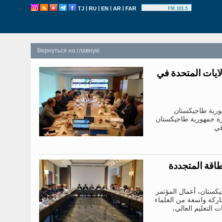
|
|
|
|
TJ
RU
EN
AR
FAR
101.5 FM
Вернуться на главную
ايات المتحدة في
هورية طاجيكستان
ارة جمهورية طاجيكستان
في
طاقة المتجددة
يكستان، أعمال المؤتمر
شاركة واسعة من العلماء
 التعليم العالي،