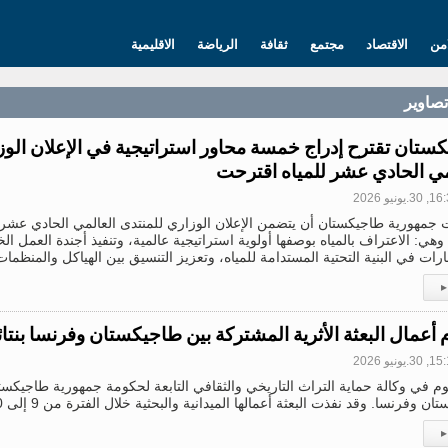
امن
الاقتصاد
مجتمع
ثقافة
الرياضة
الاقليمية
تصاویر
ستان تقترح إدراج خمسة محاور استراتيجية في الإعلان الوز
مي الحادي عشر للمياه اقترحت
3.يونيو 2026
جمهورية طاجيكستان أن يتضمن الإعلان الوزاري للمنتدى العالمي الحادي عشر
 وهي: الاعتراف بالمياه بوصفها أولوية استراتيجية عالمية، وتنفيذ أجندة العمل الخ
ارات في البنية التحتية المستدامة للمياه، وتعزيز التنسيق بين الهياكل والمنظمات
▸
م أعمال البعثة الأثرية المشتركة بين طاجيكستان وفرنسا بنتا
3.يونيو 2026
يوم في وكالة حماية التراث التاريخي والثقافي التابعة لحكومة جمهورية طاجيكستا
وفرنسا. وقد نفذت البعثة أعمالها الميدانية والبحثية خلال الفترة من 9 إلى 30 يونيو من العام الجاري في وادي
▸