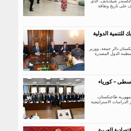
ألكسندر شيلديايف، الذي
 على تاريخ وثقافة
 للتنمية الدولية
يكستان دالر جمعة، ووزير
منظمة الدول المصدرة
وسطى – كوريا»
جمهورية طاجيكستان،
 الدراسات الاستراتيجية
تصادية العربية