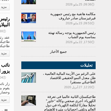
🕔
09:36, 25.مايو 2026
مزيد
مكالمة هاتفية مع رئيس جمهورية
رئيس 
قيرغيزستان صادر جباروف
البيل
🕔
09:53, 23.مايو 2026
🕔
15:30, 5
رئيس الجمهورية يوجه رسالة تهنئة
بمناسبة يوم الشباب
عقد رئي
طاجيكست
🕔
17:50, 22.مايو 2026
طاجيكست
جميع الأخبار
مزيد
نائب 
تحليلات
يزور 
على الرغم من الأزمة المالية العالمية ،
ظل معدل النمو الحقيقي للاقتصاد
🕔
15:04, 5
الطاجيكي مستقرا
زار نائ
🕔
12:20, 27.أبريل 2020
يقوم ب
وحضارة 
طاجيكستان الثانية عالميا فى تعرفة
مزيد
الكهرباء. أجرى صحفي وكالة “خاور”
تحليلًا مقارنًا لتكلفة الكهرباء في دول
العالم وتلقى إحصائيات مثيرة للاهتمام