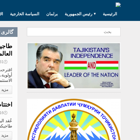
الرئيسية
رئيس الجمهورية
برلمان
السياسة الخارجية
ال
گالری 
طاجيك
العال
🕔
16:31, 0
اقترحت 
أولوية،
الاستثم
مزيد
اختتا
🕔
15:16, 0
عُقد ال
طاجيكستان 
مزيد