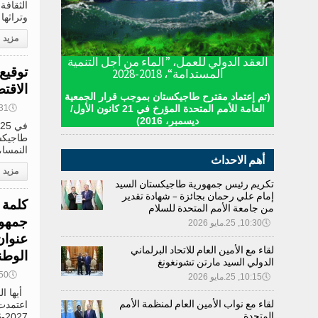
وتراثها
مزيد
العقد الدولي للعمل، ”الماء من أجل التنمية
المستدامة“، 2018-2028
الاقت
(تم إعتماد مقترح طاجيكستان بموجب قرار الجمعية
🕔
14:31, 6
العامة للأمم المتحدة المؤرخ في 21 كانون الأول/
ديسمبر، 2016)
طاجيكس
النمسا،
أهم الاحداث
مزيد
تكريم رئيس جمهورية طاجيكستان السيد
إمام علي رحمان بجائزة – شهادة تقدير
كلمة 
من جامعة الأمم المتحدة للسلام
جمهور
🕔
10:30, 25.مايو 2026
لقاء مع الأمين العام للاتحاد البرلماني
الوطن
الدولي السيد مارتن تشونغونغ
🕔
07:50, 6
🕔
10:15, 25.مايو 2026
أيها ال
لقاء مع نواب الأمين العام لمنظمة الأمم
اعتمدت 
المتحدة
2027-2036”. بهذه المناسبة التاريخية، أتقدم بخالص التهاني لشعب طاجيكستان المحب للسلام.