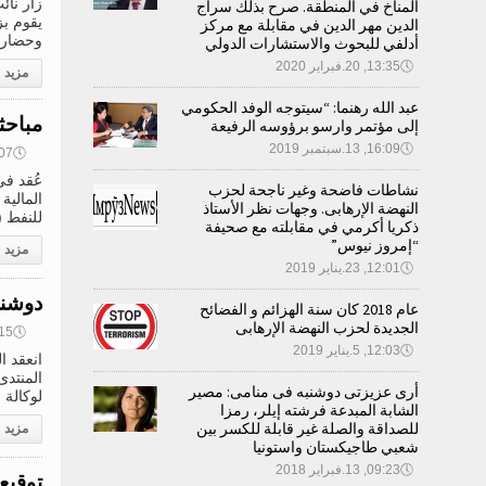
زار نائ
المناخ في المنطقة. صرح بذلك سراج
يقوم ب
الدين مهر الدين في مقابلة مع مركز
وحضارة 
أدلفي للبحوث والاستشارات الدولي
🕔
13:35, 20.فبراير 2020
مزيد
عبد الله رهنما: “سيتوجه الوفد الحكومي
مباحث
إلى مؤتمر وارسو برؤوسه الرفيعة
🕔
16:09, 13.سبتمبر 2019
🕔
17:07, 4
عُقد في
نشاطات فاضحة وغير ناجحة لحزب
المالية
النهضة الإرهابى. وجهات نظر الأستاذ
للنفط (
ذكريا أكرمي في مقابلته مع صحيفة
“إمروز نيوس”
مزيد
🕔
12:01, 23.يناير 2019
دوشنب
عام 2018 كان سنة الهزائم و الفضائح
الجديدة لحزب النهضة الإرهابى
🕔
13:15, 4
🕔
12:03, 5.يناير 2019
انعقد ا
المنتدى
أرى عزيزتى دوشنبه فى منامى: مصير
لوكالة 
الشابة المبدعة فرشته إيلر، رمزا
للصداقة والصلة غير قابلة للكسر بين
مزيد
شعبي طاجيكستان واستونيا
🕔
09:23, 13.فبراير 2018
توقيع