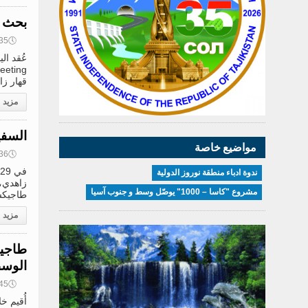
بحث ت
🕔
14:35, 0
قهار زا
مزيد
السفي
مواضيع خاصة
🕔
12:36, 0
ندوة ادباء منطقة نوروز الدولية
زاهدي، 
مشروع "كاسا – 1000" يوصّل وسط و جنوب آسيا
طاجيكست
مزيد
طاجيك
الوسطى 2026»
🕔
09:45, 0