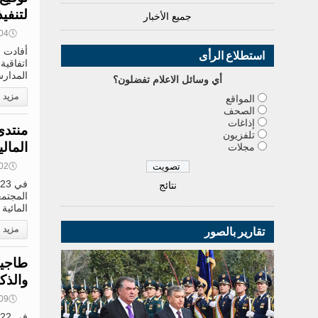
لتنفي
جميع الأخبار
🕔
13:04, 4
أفادت و
استطلاع الرأى
اتفاقية
المدارس». و
أي وسائل الاعلام تفضلون؟
مزيد
المواقع
الصحف
إذاغات
منتدى
تلفزيون
المال
مجلات
🕔
11:02, 4
نتائج
المجتمع
المائية
مزيد
تقارير بالصور
طاجيك
والذك
🕔
10:09, 4