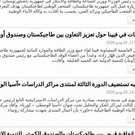
ب رئيس الوزراء ووزير الصناعة والطاقة والابتكار في جمهورية باشكورتوستان، 
زيارة عمل إلى جمهورية طاجيكستان، المتحف الوطني لطاجيكستان بهدف التعرف
الشعب الطاجيكي وتراثه الغني، بحسب ما أفادت به وكالة الأنباء الوطنية
▸
ات في فيينا حول تعزيز التعاون بين طاجيكستان وصندوق أوبك
2.يونيو 2026
 العاصمة النمساوية فيينا لقاء جمع وزير الطاقة والموارد المائية لجمهورية طاج
 فيض الدين قهّار زاده، وعدداً من أعضاء الوفد الطاجيكستاني مع رئيس صندوق 
أوبك) للتنمية الدولية عبد الحميد الخليفة. وأفادت
▸
ه تستضيف الدورة الثالثة لمنتدى مراكز الدراسات «آسيا ال
2.يونيو 2026
ليوم في مدينة دوشنبه، بمبادرة من مركز الدراسات الاستراتيجية التابع لرئيس 
 الثالث لمراكز الفكر والتحليل تحت عنوان «آسيا الوسطى – كوريا». وأفاد مركز
الأنباء الوطنية الطاجيكية «خاور» بأن أعمال المنتدى شهدت مشاركة رؤساء
▸
 اتفاقية قرض بين طاجيكستان والصندوق الكويتي للتنمية الاق