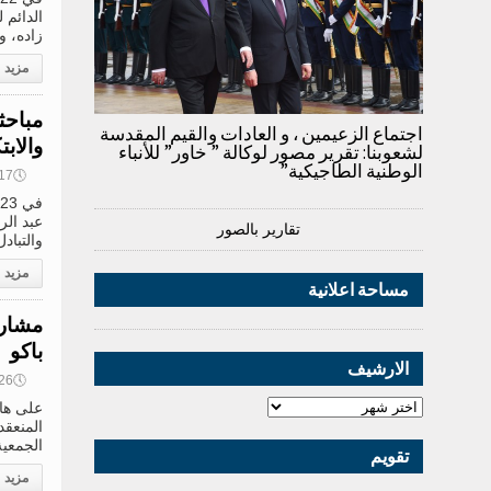
الدائم
زاده، وم
مزيد
مباحث
اجتماع الزعيمين ، و العادات والقيم المقدسة
والابت
لشعوبنا: تقرير مصور لوكالة ” خاور” للأنباء
الوطنية الطاجيكية”
🕔
09:17, 4
عبد الر
تقارير بالصور
والتباد
مزيد
مساحة اعلانية
مشارك
باكو
الارشيف
🕔
16:26, 3
المنعق
الجمعية البرلمانية ا
تقويم
مزيد