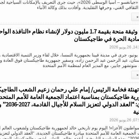
الثقافة «جيانغسو – آسيا الوسطى 2026»، حيث جرى التعريف بالإمكانات 
 الثقافي الغني، وحرفها التقليدية. وأفادت بذلك وكالة الأنباء
▸
توقيع وثيقة منحة بقيمة 1.7 مليون دولار لإنشاء نظام «الناف
صادية الحرة في طاجيكستان
2.يونيو 2026
في 25 يونيو، جرى في مدينة فيينا بجمهورية النمسا، خلال لقاء وزير التنمية الاقتصادي
تان، عبد الرحمن عبد الرحمن زاده، وسفير جمهورية طاجيكستان فوق العادة 
 منوتشهر جابير، مع المدير العام لمنظمة الأمم المتحدة
▸
تهنئة فخامة الرئيس/ إمام علي رحمان زعيم الشعب الطاجي
ية طاجيكستان بمناسبة اعتماد الجمعية العامة للأمم المتحد
عنوان: “العقد
ية
2.يونيو 2026
مواطنون الأعزاء! اليوم يوم تاريخي خالد لجمهورية طاجيكستان ولشعوب العالم ا
الجمعية العامة للأمم المتحدة مبادرة طاجيكستان الجديدة، “العقد الدولي لتعزيز 