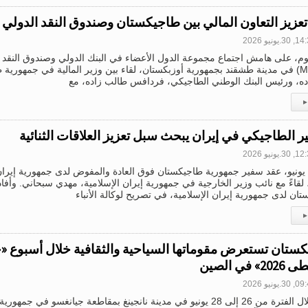
عزيز التعاون المالي بين طاجيكستان وصندوق النقد الدول
3.يونيو 2026
Meeting) في مدينة طشقند بجمهورية أوزبكستان، لقاء بين وزير المالية في جمهوري
ده، ورئيس البنك الوطني الطاجيكي، فردافس طالب زاده، مع
▸
ر الطاجيكي في إيران يبحث سبل تعزيز العلاقات الثنائية
3.يونيو 2026
في 29 يونيو، عقد سفير جمهورية طاجيكستان فوق العادة والمفوض لدى جمهورية إيران
لقاءً مع نائب وزير الخارجية في جمهورية إيران الإسلامية، مهدي سبحاني. وأف
ان لدى جمهورية إيران الإسلامية، في تصريح لوكالة الأنباء
▸
ستان تستعرض مقوماتها السياحية والثقافية خلال أسبوع «ج
 في الصين
3.يونيو 2026
أُقيم خلال الفترة من 26 إلى 28 يونيو في مدينة نانجينغ بمقاطعة جيانغسو ف