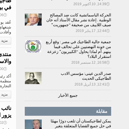
طاجيك
🕔
14:39, 10.أكتوبر 2019
في ب
الحركة الباسماتشية كانت ضد المصالح
🕔
13:06, 5
الوطنية . إعادة نشر مقال الأستاذ آته خان
صيف اللاييف من صحيفة “جمهوريت”
شنغهاي 
🕔
12:44, 17.يناير 2019
وأفادت 
مزيد
جمعية جالية الطاجيك في مصر : وقع أربع
من خونة النهضتيين على تحالف فيما
بينهم. أم لماذا يحاول “الكبيريون” زعزعة
منتدى
استقرار البلاد؟
والاس
🕔
16:58, 12.سبتمبر 2018
🕔
12:00, 5
صدر الدين عينى: مؤسس الادب
أكد رئي
الطاجيكى الحديث
منظمة ش
🕔
12:41, 13.أبريل 2018
التجارة
مزيد
جميع الأخبار
نائب 
مقابلة
يزور 
يمكن لطاجيكستان أن تلعب دورًا مهمًا
🕔
10:02, 5
في حل جميع القضايا المتعلقة بتغير