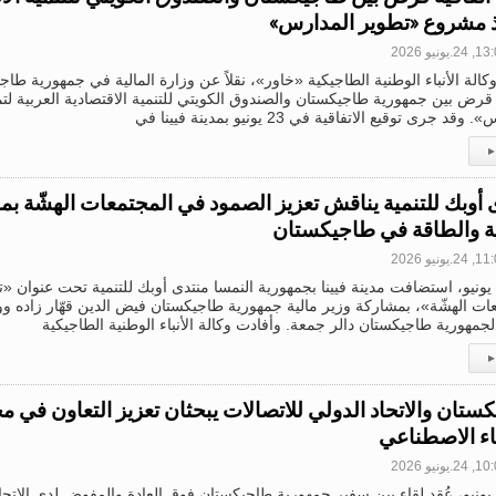
ذ مشروع «تطوير المدارس»
2.يونيو 2026
كالة الأنباء الوطنية الطاجيكية «خاور»، نقلاً عن وزارة المالية في جمهورية طاجي
 قرض بين جمهورية طاجيكستان والصندوق الكويتي للتنمية الاقتصادية العربية 
قد جرى توقيع الاتفاقية في 23 يونيو بمدينة فيينا في
▸
 أوبك للتنمية يناقش تعزيز الصمود في المجتمعات الهشّة ب
ية والطاقة في طاجيكستان
2.يونيو 2026
في 23 يونيو، استضافت مدينة فيينا بجمهورية النمسا منتدى أوبك للتنمية تحت عنوان 
ات الهشّة»، بمشاركة وزير مالية جمهورية طاجيكستان فيض الدين قهّار زاده ووز
 لجمهورية طاجيكستان دالر جمعة. وأفادت وكالة الأنباء الوطنية الطاجيكية
▸
ستان والاتحاد الدولي للاتصالات يبحثان تعزيز التعاون في م
اء الاصطناعي
2.يونيو 2026
في 22 يونيو، عُقد لقاء بين سفير جمهورية طاجيكستان فوق العادة والمفوض لدى الات