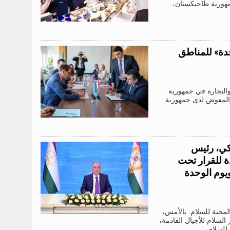
السياحية لجمهورية طاجيكستان،
ذة الواحدة» للمناطق
ة والتجارة في جمهورية
والمفوض لدى جمهورية
كي، رئيس
ة للقرار تحت
 الدولي لتعزيز السلام للأجيال القادمة، 2027-2036” ويوم الوحدة
لمحبة للسلام. بالأمس،
السلام للأجيال القادمة،