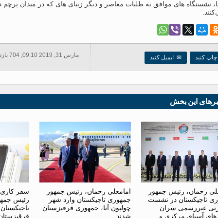
، نشستگاه های موافق به طلبات معاصر و دیگر زیبای های که در میدان پرچم 
نند.
مارس 31, 2019 09:10, 704 بازدید ها
اپ کنید
✉
ایمیل کنید
برهای این بخش
لی رحمان، رئیس جمهور
امامعلی رحمان، رئیس جمهور
سفر کاری 
ی تاجیکستان در نشست
جمهوری تاجیکستان وارد شهر
رئیس جمهو
تی غیررسمی سران
چولپون آتا، جمهوری قرقیزستان
تاجیکستان
ای آسیای مرکزی و
شدند
قرقیزستان