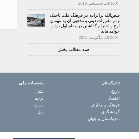
🕔
14:36, 5.سپتامبر 2018
فیض‌الله براتزاده: در فرهنگ ملت تاجیک
و در مقررات دینی و مذهبی آن به مهمان
ارج و احترام گذاشتن در مقام اول بود و
خواهد ماند
🕔
10:00, 1.آگوست 2018
همه مطالب بخش
تاجیکستان
مقدسات ملی
تاریخ
نشان
اقتصاد
پرچم
فرهنگ و معارف
سرود
گردشگری
پول
تاجیکستان و جهان