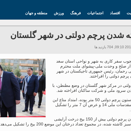
یت
اقتصاد
اجتماعیات
فرهنگ
ورزش
منطقه و جهان
ه شدن پرچم دولتی در شهر گلستان
چوب سفر کاری به شهر و نواحی استان سغد
گذار صلح و وحدت ملی-پیشوای ملت محترم
ی رحمان، رئیس جمهوری تاجیکستان در شهر
پرچم دولتی را افراختند.
ولتی در مرکز شهر گلستان در وضع مطنطن، با
دن سرود ملی و شرکت ساکنان افراخته شد.
ارتفاع ستون پرچم دولتی 50 متر بوده، امتداد متاع این
رمز و مقدسات ملی 14 و عرض آن 7 متر را تشکیل
در میدان پرچم دولتی بیش از 150 بیخ درخت آرایشی
 کاشته شده، در مجموع تعداد درختان این موضع 200 بیخ را تشکیل می‌دهد.