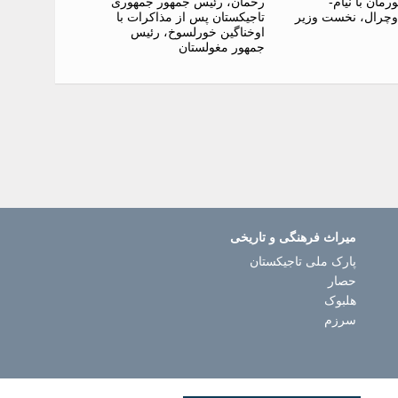
مان با نیام-
رحمان، رئیس جمهور جمهوری
وچرال، نخست وزیر
تاجیکستان پس از مذاکرات با
اوخناگین خورلسوخ، رئیس
جمهور مغولستان
میراث فرهنگی و تاریخی
پارک ملی تاجیکستان
حصار
هلبوک
سرزم