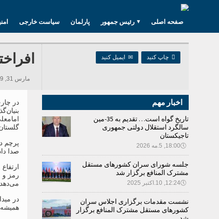
صفحه اصلی
رئیس جمهور
پارلمان
سیاست خارجی
امن
افراخت

چاپ کنید
✉
ایمیل کنید
مارس 31, 2019 09:10, 704 بازدید ها
اخبار مهم
در چار
بنیان‌
تاریخ گواه است… تقدیم به 35-مین
امامعل
سالگرد استقلال دولتی جمهوری
گلستان 
تاجیکستان
پرچم د
🕔
18:00, 5.مه 2026
صدا دا
جلسه شورای سران کشورهای مستقل
مشترک المنافع برگزار شد
🕔
12:24, 10.اکتبر 2025
می‌دهد.
نشست مقدمات برگزاری اجلاس سران
همیشه‌سبز
کشورهای مستقل مشترک المنافع برگزار
شد