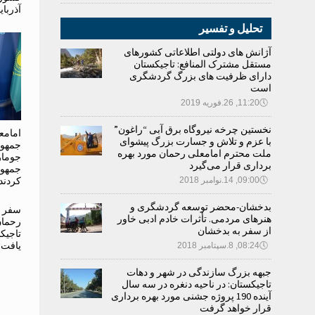
آذربا
تحلیل و تفسیر
آژانش های دولتی اطلاعاتی کشورهای
مستقل مشترک المنافع: تاجیکستان
دارای ظرفیت های بزرگ گردشگری
است
🕔
11:20, 26.فوریه 2019
نخستین چرخه نیروگاه برق آبی “راغون”
امامع
با عزم و تلاش و جسارت بزرگ پیشوای
جمهور
ملت محترم امامعلی رحمان مورد بهره
جومار
برداری قرار می‌گیرد
جمهور
🕔
09:00, 14.نوامبر 2018
کردند
بدخشان-محضر توسعه گردشگری و
سفر د
هنرهای مردمی. تأثرات خادم ادبی خاور
رحمان
از سفر به بدخشان
تاجیک
یافت
🕔
08:24, 8.سپتامبر 2018
جبهه بزرگ سازندگی در شهر و دهات
تاجیکستان: در ناحیه دنغره در سه سال
آینده 190 پروژه جشنی مورد بهره برداری
قرار خواهد گرفت