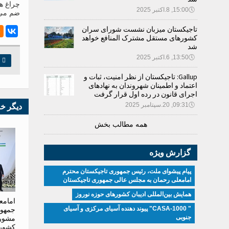
چراغ ها
🕔
15:00, 8.اکتبر 2025
ضم می‌ک
تاجیکستان میزبان نشست شورای سران
کشورهای مستقل مشترک المنافع خواهد
شد
🕔
13:50, 6.اکتبر 2025

چ
Gallup: تاجیکستان از نظر امنیت، ثبات و
اعتماد و اطمینان شهروندان به نهادهای
اجرای قانون در رده اول قرار گرفت
🕔
09:31, 20.سپتامبر 2025
دیگر خ
همه مطالب بخش
گزارش ویژه
پیام پیشوای ملت، رئیس جمهوری تاجیکستان محترم
امامعلی رحمان به مجلس عالی جمهوری تاجیکستان
همایش بین‌المللی ادیبان کشور‌های حوزه نوروز
امامع
" CASA-1000" پیوند دهنده آسیای مرکزی و آسیای
جمهور
جنوبی
مشور
کشوره