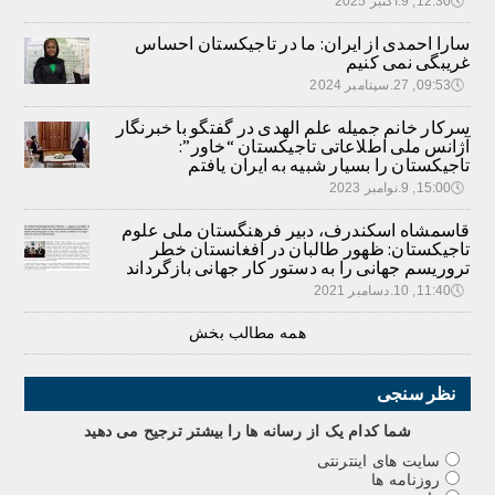
🕔
12:30, 9.اکتبر 2025
سارا احمدی از ایران: ما در تاجیکستان احساس
غریبگی نمی کنیم
🕔
09:53, 27.سپتامبر 2024
سرکار خانم جمیله علم الهدی در گفتگو با خبرنگار
آژانس ملی اطلاعاتی تاجیکستان “خاور”:
تاجیکستان را بسیار شبیه به ایران یافتم
🕔
15:00, 9.نوامبر 2023
قاسمشاه اسکندرف، دبیر فرهنگستان ملی علوم
تاجیکستان: ظهور طالبان در افغانستان خطر
تروریسم جهانی را به دستور کار جهانی بازگرداند
🕔
11:40, 10.دسامبر 2021
همه مطالب بخش
نظر سنجی
شما کدام يک از رسانه ها را بيشتر ترجيح می دهيد
سایت های اینترنتی
روزنامه ها