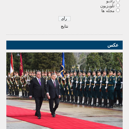
رادیو
تلویزیون
مجله ها
نتایج
عکس