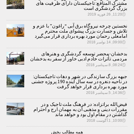
مشترک المنافع: تاجیکستان دارای ظرفیت های
بزرگ گردشگری است
🕔
11:20, 26.فوریه 2019
نخستین چرخه نیروگاه برق آبی “راغون” با عزم و
تلاش و جسارت بزرگ پیشوای ملت محترم
امامعلی رحمان مورد بهره برداری قرار می‌گیرد
🕔
09:00, 14.نوامبر 2018
بدخشان-محضر توسعه گردشگری و هنرهای
مردمی. تأثرات خادم ادبی خاور از سفر به بدخشان
🕔
08:24, 8.سپتامبر 2018
جبهه بزرگ سازندگی در شهر و دهات تاجیکستان:
در ناحیه دنغره در سه سال آینده 190 پروژه جشنی
مورد بهره برداری قرار خواهد گرفت
🕔
14:36, 5.سپتامبر 2018
فیض‌الله براتزاده: در فرهنگ ملت تاجیک و در
مقررات دینی و مذهبی آن به مهمان ارج و احترام
گذاشتن در مقام اول بود و خواهد ماند
🕔
10:00, 1.آگوست 2018
همه مطالب بخش