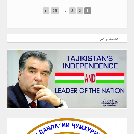
▸
25
…
3
2
1