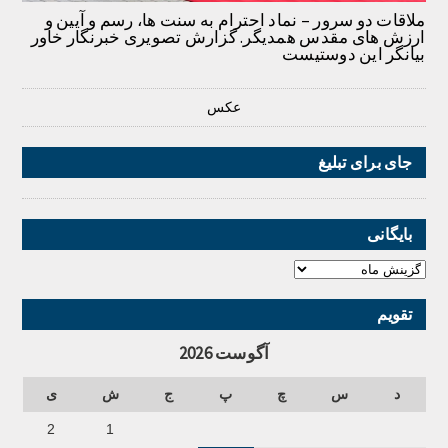
ملاقات دو سرور – نماد احترام به سنت ها، رسم و آیین و
ارزش های مقدس همدیگر. گزارش تصویری خبرنگار خاور
بیانگر این دوستیست
عکس
جای برای تبلیغ
بایگانی
تقویم
آگوست 2026
د
س
چ
پ
ج
ش
ی
2
1