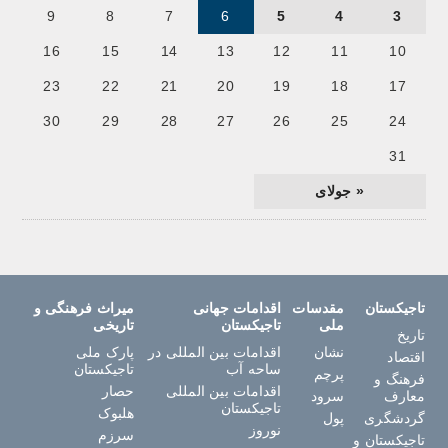
9
8
7
6
5
4
3
16
15
14
13
12
11
10
23
22
21
20
19
18
17
30
29
28
27
26
25
24
31
« جولای
تاجیکستان
مقدسات
اقدامات جهانی
میراث فرهنگی و
ملی
تاجیکستان
تاریخی
تاریخ
نشان
اقدامات بین المللی در
پارک ملی
اقتصاد
ساحه آب
تاجیکستان
پرچم
فرهنگ و
اقدامات بین المللی
حصار
معارف
سرود
تاجیکستان
هلبوک
گردشگری
پول
نوروز
سرزم
تاجیکستان و