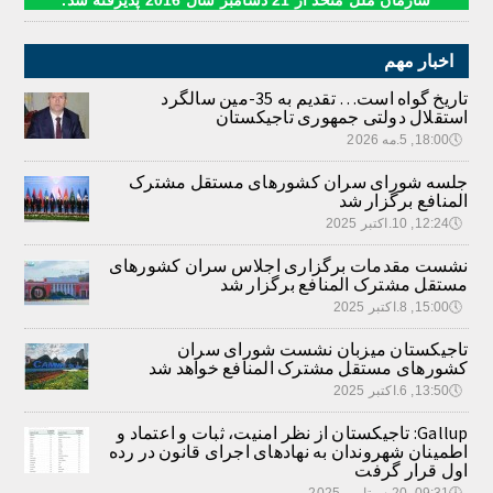
سازمان ملل متحد از 21 دسامبر سال 2016 پذیرفته شد.
اخبار مهم
تاریخ گواه است… تقدیم به 35-مین سالگرد
استقلال دولتی جمهوری تاجیکستان
🕔
18:00, 5.مه 2026
جلسه شورای سران کشورهای مستقل مشترک
المنافع برگزار شد
🕔
12:24, 10.اکتبر 2025
نشست مقدمات برگزاری اجلاس سران کشورهای
مستقل مشترک المنافع برگزار شد
🕔
15:00, 8.اکتبر 2025
تاجیکستان میزبان نشست شورای سران
کشورهای مستقل مشترک المنافع خواهد شد
🕔
13:50, 6.اکتبر 2025
Gallup: تاجیکستان از نظر امنیت، ثبات و اعتماد و
اطمینان شهروندان به نهادهای اجرای قانون در رده
اول قرار گرفت