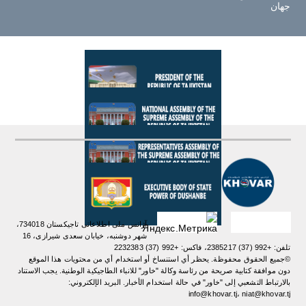
جهان
آژانس ملی اطلاعاتی تاجیکستان 734018،
شهر دوشنبه، خیابان سعدی شیرازی، 16
تلفن: +992 (37) 2385217، فاکس: +992 (37) 2232383
©جميع الحقوق محفوظة. يحظر أي استنساخ أو استخدام أي من محتويات هذا الموقع
دون موافقة كتابية صريحة من رئاسة وكالة "خاور" للانباء الطاجيكية الوطنية. یجب الاستناد
بالارتباط التشعبي إلى "خاور" في حالة استخدام الأخبار. البريد الإلكتروني:
info@khovar.tj، niat@khovar.tj