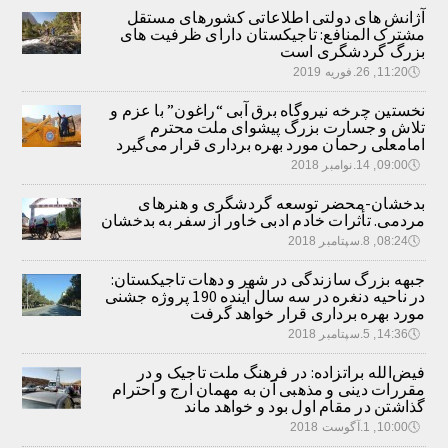
آژانش های دولتی اطلاعاتی کشورهای مستقل
مشترک المنافع: تاجیکستان دارای ظرفیت های
بزرگ گردشگری است
🕔
11:20, 26.فوریه 2019
نخستین چرخه نیروگاه برق آبی “راغون” با عزم و
تلاش و جسارت بزرگ پیشوای ملت محترم
امامعلی رحمان مورد بهره برداری قرار می‌گیرد
🕔
09:00, 14.نوامبر 2018
بدخشان-محضر توسعه گردشگری و هنرهای
مردمی. تأثرات خادم ادبی خاور از سفر به بدخشان
🕔
08:24, 8.سپتامبر 2018
جبهه بزرگ سازندگی در شهر و دهات تاجیکستان:
در ناحیه دنغره در سه سال آینده 190 پروژه جشنی
مورد بهره برداری قرار خواهد گرفت
🕔
14:36, 5.سپتامبر 2018
فیض‌الله براتزاده: در فرهنگ ملت تاجیک و در
مقررات دینی و مذهبی آن به مهمان ارج و احترام
گذاشتن در مقام اول بود و خواهد ماند
🕔
10:00, 1.آگوست 2018