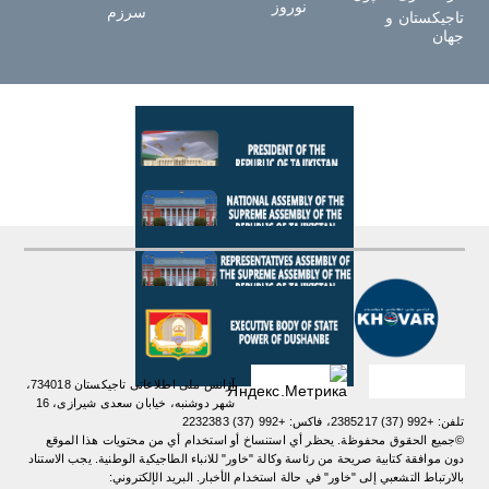
نوروز
سرزم
تاجیکستان و
جهان
آژانس ملی اطلاعاتی تاجیکستان 734018،
شهر دوشنبه، خیابان سعدی شیرازی، 16
تلفن: +992 (37) 2385217، فاکس: +992 (37) 2232383
©جميع الحقوق محفوظة. يحظر أي استنساخ أو استخدام أي من محتويات هذا الموقع
دون موافقة كتابية صريحة من رئاسة وكالة "خاور" للانباء الطاجيكية الوطنية. یجب الاستناد
بالارتباط التشعبي إلى "خاور" في حالة استخدام الأخبار. البريد الإلكتروني: