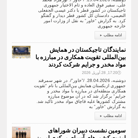
علی، سفیر فوق العاده و تام الاختیار جمهوری
تاجیکستان در کشور قطر با دکتر عیسی الجفعلی
النعیمی، دادستان کل کشور قطر دیدار و گفتگو
کرد. به گزارش “خاور” به نقل از وزارت امور
خارجه جمهوری
ادامه مطلب
▸
نمایندگان تاجیکستان در همایش
بین‌المللی تقویت همکاری در مبارزه با
مواد مخدر و جرایم شرکت کردند
🕔
17:20, 28.آوریل 2026
دوشنبه، 28.04.2026. /”خاور”/. در شهر سمرقند
جمهوری ازبکستان همایش بین‌المللی با نام “تقویت
همکاری منطقه‌ای در مبارزه با مواد مخدر و
جرایم” برگزار شد که در آن موضوع مبارزه
مشترک کشورها علیه قاچاق مواد مخدر تاکید شد.
به گزارش “خاور” به
ادامه مطلب
▸
سومین نشست دبیران شوراهای
امنیت کشورهای آسیای مرکزی امروز