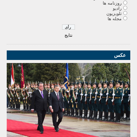
روزنامه ها
رادیو
تلویزیون
مجله ها
نتایج
عکس