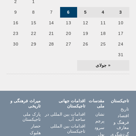
2
1
9
8
7
6
5
4
3
16
15
14
13
12
11
10
23
22
21
20
19
18
17
30
29
28
27
26
25
24
31
« جولای
تاجیکستان
مقدسات
اقدامات جهانی
میراث فرهنگی و
ملی
تاجیکستان
تاریخی
تاریخ
نشان
اقدامات بین المللی در
پارک ملی
اقتصاد
ساحه آب
تاجیکستان
پرچم
فرهنگ و
اقدامات بین المللی
حصار
معارف
سرود
تاجیکستان
هلبوک
گردشگری
پول