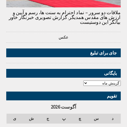
ملاقات دو سرور – نماد احترام به سنت ها، رسم و آیین و
ارزش های مقدس همدیگر. گزارش تصویری خبرنگار خاور
بیانگر این دوستیست
عکس
جای برای تبلیغ
بایگانی
تقویم
آگوست 2026
د
س
چ
پ
ج
ش
ی