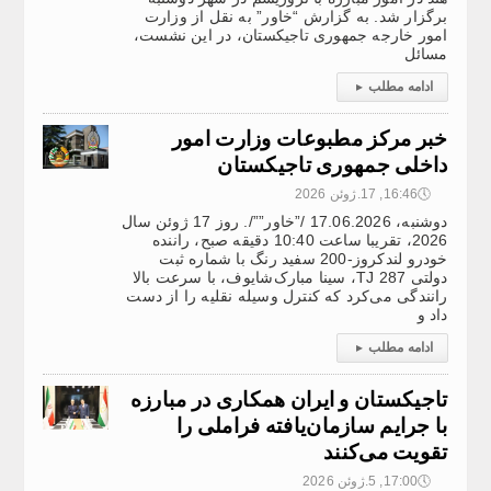
برگزار شد. به گزارش “خاور” به نقل از وزارت
امور خارجه جمهوری تاجیکستان، در این نشست،
مسائل
ادامه مطلب
▸
خبر مرکز مطبوعات وزارت امور
داخلی جمهوری تاجیکستان
🕔
16:46, 17.ژوئن 2026
دوشنبه، 17.06.2026 /”خاور””/. روز 17 ژوئن سال
2026، تقریبا ساعت 10:40 دقیقه صبح، راننده
خودرو لندکروز-200 سفید رنگ با شماره ثبت
دولتی 287 TJ، سینا مبارک‌شایوف، با سرعت بالا
رانندگی می‌کرد که کنترل وسیله نقلیه را از دست
داد و
ادامه مطلب
▸
تاجیکستان و ایران همکاری در مبارزه
با جرایم سازمان‌یافته فراملی را
تقویت می‌کنند
🕔
17:00, 5.ژوئن 2026