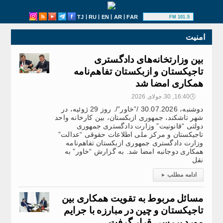
|
|
|
|
TJ
RU
EN
AR
FAR
101.5 FM
امنیت
بین وزارتخانه‌های دادگستری
تاجیکستان و ازبکستان تفاهم‌نامه‌
همکاری امضا شد
🕔
16:40, 30.جولای 2026
دوشنبه، 30.07.2026 /”خاور”/. روز 29 ژوئیه، در
شهر تاشکند، جمهوری ازبکستان، بین کارخانه واحد
دولتی “قانونیت” وزارت دادگستری جمهوری
تاجیکستان و مرکز ملی اطلاعات حقوقی “عدالت”
وزارت دادگستری جمهوری ازبکستان تفاهم‌نامه‌
همکاری دوجانبه امضا شد. به گزارش “خاور” به
نقل
ادامه مطلب
▸
مسائل مربوط به تقویت همکاری بین
تاجیکستان و چین در مبارزه با جرایم
مورد بررسی قرار گرفت