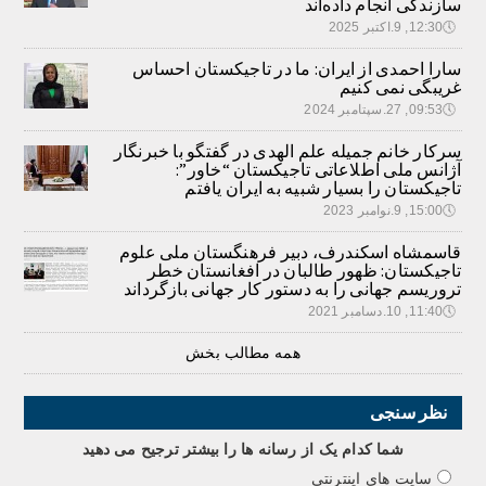
سازندگی انجام داده‌اند
🕔
12:30, 9.اکتبر 2025
سارا احمدی از ایران: ما در تاجیکستان احساس
غریبگی نمی کنیم
🕔
09:53, 27.سپتامبر 2024
سرکار خانم جمیله علم الهدی در گفتگو با خبرنگار
آژانس ملی اطلاعاتی تاجیکستان “خاور”:
تاجیکستان را بسیار شبیه به ایران یافتم
🕔
15:00, 9.نوامبر 2023
قاسمشاه اسکندرف، دبیر فرهنگستان ملی علوم
تاجیکستان: ظهور طالبان در افغانستان خطر
تروریسم جهانی را به دستور کار جهانی بازگرداند
🕔
11:40, 10.دسامبر 2021
همه مطالب بخش
نظر سنجی
شما کدام يک از رسانه ها را بيشتر ترجيح می دهيد
سایت های اینترنتی