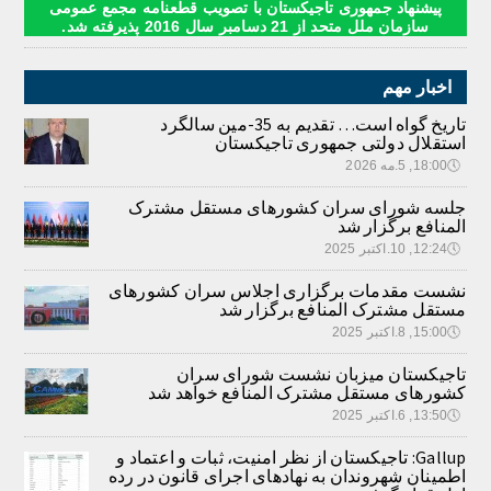
پیشنهاد جمهوری تاجیکستان با تصویب قطعنامه مجمع عمومی
سازمان ملل متحد از 21 دسامبر سال 2016 پذیرفته شد.
اخبار مهم
تاریخ گواه است… تقدیم به 35-مین سالگرد
استقلال دولتی جمهوری تاجیکستان
🕔
18:00, 5.مه 2026
جلسه شورای سران کشورهای مستقل مشترک
المنافع برگزار شد
🕔
12:24, 10.اکتبر 2025
نشست مقدمات برگزاری اجلاس سران کشورهای
مستقل مشترک المنافع برگزار شد
🕔
15:00, 8.اکتبر 2025
تاجیکستان میزبان نشست شورای سران
کشورهای مستقل مشترک المنافع خواهد شد
🕔
13:50, 6.اکتبر 2025
Gallup: تاجیکستان از نظر امنیت، ثبات و اعتماد و
اطمینان شهروندان به نهادهای اجرای قانون در رده