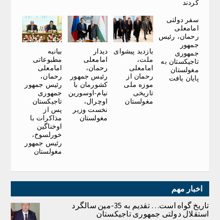
کردند
سفر دولتی
امامعلی
رحمان، رئیس
جمهور
بازدید پیشوای
دیدار
بیانیه
جمهوری
ملت،
امامعلی
مطبوعاتی
تاجیکستان به
امامعلی
رحمان،
امامعلی
مغولستان
رحمان از
رئیس جمهور
رحمان،
پایان یافت
موزه ملی
کشورمان با
رئیس جمهور
تاریخی
نیام-اوسورین
جمهوری
مغولستان
اوچرال،
تاجیکستان
نخست وزیر
پس از
مغولستان
مذاکرات با
اوخناگین
خورلسوخ،
رئیس جمهور
مغولستان
اخبار مهم
تاریخ گواه است… تقدیم به 35-مین سالگرد
استقلال دولتی جمهوری تاجیکستان