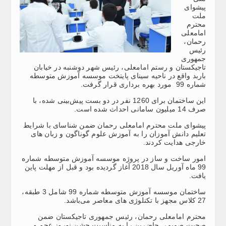
پیشوای
ملت
محترم
امامعلی
رحمان،
رئیس
جمهوری
تاجیکستان و رستم امامعلی، رئیس شهر دوشنبه در خیابان
باربد واقع در ناحیه سینای پایتخت موسسه آموزش متوسطه
شماره 99 مورد بهره برداری قرار گرفت.
این ساختمان برای 1260 نفر در دو بست پیش‌بینی شده، با
صرف 14 میلیون سامانی احداث شده است.
پیشوای ملت محترم امامعلی رحمان ضمن شناسای با شرایط
تعلیم دانش آموزان را به آموزش علوم گوناگون و زبان های
خارجی هدایت کردند.
امور ساخت و ساز در پروژه موسسه آموزش متوسطه شماره
99 ماه آوریل سال 2018 آغاز گردیده بود و قبل از مهلت پاین
یافت.
ساختمان موسسه آموزش متوسطه شماره 99 شامل 3 طبقه،
27 کلاس مجهز با تکنلوژی های معاصر می‌باشد.
محترم امامعلی رحمان، رئیس جمهوری تاجیکستان ضمن
صحبت صمیمی حاضرین را به مناسبت جشن نوروز عجم و