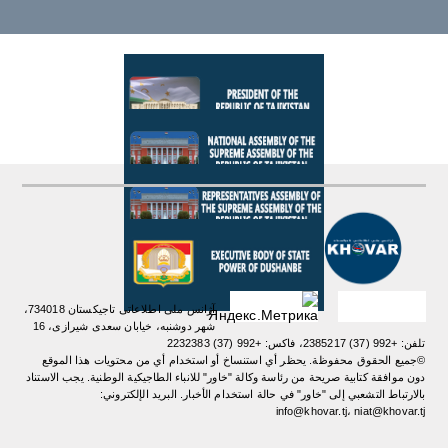
آژانس ملی اطلاعاتی تاجیکستان 734018،
شهر دوشنبه، خیابان سعدی شیرازی، 16
تلفن: +992 (37) 2385217، فاکس: +992 (37) 2232383
©جميع الحقوق محفوظة. يحظر أي استنساخ أو استخدام أي من محتويات هذا الموقع
دون موافقة كتابية صريحة من رئاسة وكالة "خاور" للانباء الطاجيكية الوطنية. یجب الاستناد
بالارتباط التشعبي إلى "خاور" في حالة استخدام الأخبار. البريد الإلكتروني:
info@khovar.tj، niat@khovar.tj