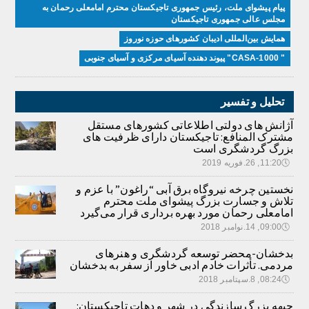
پیام پیشوای ملت، رئیس جمهوری تاجیکستان محترم امامعلی رحمان به
مجلس عالی جمهوری تاجیکستان
همایش بین‌المللی ادیبان کشور‌های حوزه نوروز
" CASA-1000" پیوند دهنده آسیای مرکزی و آسیای جنوبی
تحلیل و تفسیر
آژانش های دولتی اطلاعاتی کشورهای مستقل
مشترک المنافع: تاجیکستان دارای ظرفیت های
بزرگ گردشگری است
🕔
11:20, 26.فوریه 2019
نخستین چرخه نیروگاه برق آبی “راغون” با عزم و
تلاش و جسارت بزرگ پیشوای ملت محترم
امامعلی رحمان مورد بهره برداری قرار می‌گیرد
🕔
09:00, 14.نوامبر 2018
بدخشان-محضر توسعه گردشگری و هنرهای
مردمی. تأثرات خادم ادبی خاور از سفر به بدخشان
🕔
08:24, 8.سپتامبر 2018
جبهه بزرگ سازندگی در شهر و دهات تاجیکستان: