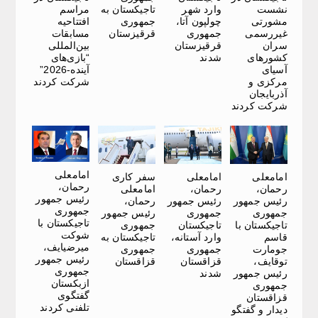
نشست
وارد شهر
تاجیکستان به
مراسم
مشورتی
چولپون آتا،
جمهوری
افتتاحیه
غیررسمی
جمهوری
قرقیزستان
مسابقات
سران
قرقیزستان
بین‌المللی
کشورهای
شدند
“بازی‌های
آسیای
آینده-2026”
مرکزی و
شرکت کردند
آذربایجان
شرکت کردند
امامعلی
امامعلی
امامعلی
سفر کاری
رحمان،
رحمان،
رحمان،
امامعلی
رئیس جمهور
رئیس جمهور
رئیس جمهور
رحمان،
جمهوری
جمهوری
جمهوری
رئیس جمهور
تاجیکستان با
تاجیکستان با
تاجیکستان
جمهوری
شوکت
قاسم
وارد آستانه،
تاجیکستان به
میرضیایف،
جومارت
جمهوری
جمهوری
رئیس جمهور
توقایف،
قزاقستان
قزاقستان
جمهوری
رئیس جمهور
شدند
ازبکستان
جمهوری
گفتگوی
قزاقستان
تلفنی کردند
دیدار و گفتگو