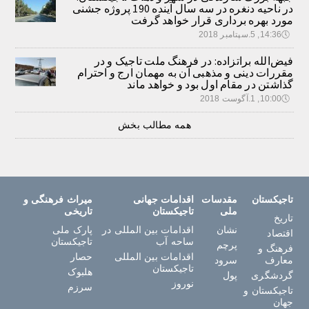
در ناحیه دنغره در سه سال آینده 190 پروژه جشنی
مورد بهره برداری قرار خواهد گرفت
🕔
14:36, 5.سپتامبر 2018
فیض‌الله براتزاده: در فرهنگ ملت تاجیک و در
مقررات دینی و مذهبی آن به مهمان ارج و احترام
گذاشتن در مقام اول بود و خواهد ماند
🕔
10:00, 1.آگوست 2018
همه مطالب بخش
تاجیکستان
مقدسات
اقدامات جهانی
میراث فرهنگی و
ملی
تاجیکستان
تاریخی
تاریخ
نشان
اقدامات بین المللی در
پارک ملی
اقتصاد
ساحه آب
تاجیکستان
پرچم
فرهنگ و
اقدامات بین المللی
حصار
معارف
سرود
تاجیکستان
هلبوک
گردشگری
پول
نوروز
سرزم
تاجیکستان و
جهان