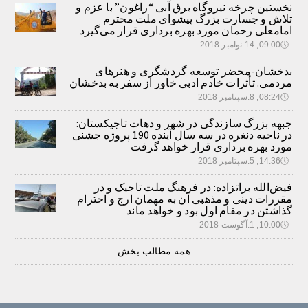
نخستین چرخه نیروگاه برق آبی “راغون” با عزم و
تلاش و جسارت بزرگ پیشوای ملت محترم
امامعلی رحمان مورد بهره برداری قرار می‌گیرد
🕔
09:00, 14.نوامبر 2018
بدخشان-محضر توسعه گردشگری و هنرهای
مردمی. تأثرات خادم ادبی خاور از سفر به بدخشان
🕔
08:24, 8.سپتامبر 2018
جبهه بزرگ سازندگی در شهر و دهات تاجیکستان:
در ناحیه دنغره در سه سال آینده 190 پروژه جشنی
مورد بهره برداری قرار خواهد گرفت
🕔
14:36, 5.سپتامبر 2018
فیض‌الله براتزاده: در فرهنگ ملت تاجیک و در
مقررات دینی و مذهبی آن به مهمان ارج و احترام
گذاشتن در مقام اول بود و خواهد ماند
🕔
10:00, 1.آگوست 2018
همه مطالب بخش