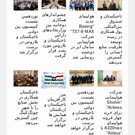
چشم‌اندازهای
تاجیکستان و
هواپیمای
نوزدهمین
همکاری
صندوق
جدید
نشست
دوجانبه بین
بین‌المللی
“Boeing
کمیسیون بین
وزارتخانه‌های
پول همکاری
737-8 MAX”
دولتی
دارایی
در زمینه
شرکت
تاجیکستان و
تاجیکستان و
توسعه
هواپیمایی
بلاروس در
بلاروس مورد
ظرفیت منابع
سامان ایر در
برست
بحث قرار
انسانی را
دوشنبه
برگزار شد
گرفت
گسترش
رونمایی شد
می‌دهند
شرکت
نوزدهمین
تاجیکستان
بین
هواپیمایی
نشست
همکاری در
کارآفرینان
“Shohin
کمیسیون بین
بخش صنایع
تاجیکستان و
Airlines”
دولتی
را با شهر
ازبکستان
برای خرید
تاجیکستان و
چونگ‌کینگ
همایش ها
چهار فروند
بلاروس در
چین گسترش
برگزار
هواپیمای
برست
می‌دهد
خواهند شد
A320neo با
برگزار خواهد
“Airbus”
شد