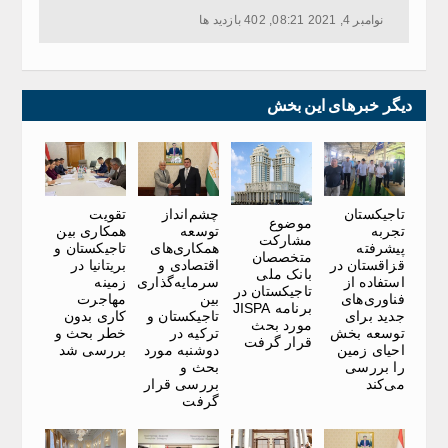
نوامبر 4, 2021 08:21, 402 بازدید ها
دیگر خبرهای این بخش
تاجیکستان
چشم‌انداز
تقویت
موضوع
تجربه
توسعه
همکاری بین
مشارکت
پیشرفته
همکاری‌های
تاجیکستان و
متخصصان
قزاقستان در
اقتصادی و
بریتانیا در
بانک ملی
استفاده از
سرمایه‌گذاری
زمینه
تاجیکستان در
فناوری‌های
بین
مهاجرت
برنامه JISPA
جدید برای
تاجیکستان و
کاری بدون
مورد بحث
توسعه بخش
ترکیه در
خطر بحث و
قرار گرفت
احیای زمین
دوشنبه مورد
بررسی شد
را بررسی
بحث و
می‌کند
بررسی قرار
گرفت