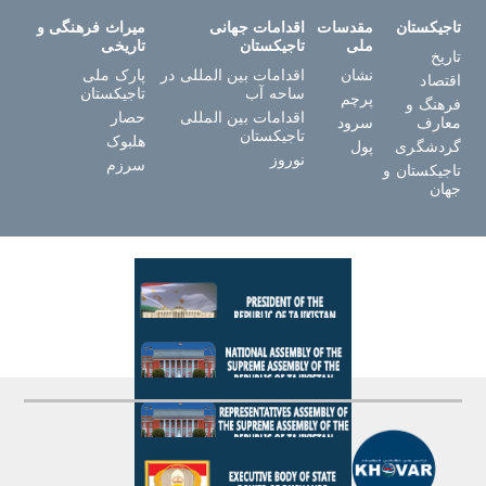
تاجیکستان
مقدسات
اقدامات جهانی
میراث فرهنگی و
ملی
تاجیکستان
تاریخی
تاریخ
نشان
اقدامات بین المللی در
پارک ملی
اقتصاد
ساحه آب
تاجیکستان
پرچم
فرهنگ و
اقدامات بین المللی
حصار
معارف
سرود
تاجیکستان
هلبوک
گردشگری
پول
نوروز
سرزم
تاجیکستان و
جهان