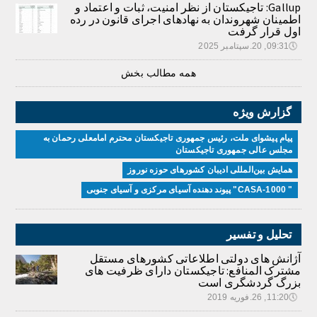
Gallup: تاجیکستان از نظر امنیت، ثبات و اعتماد و
اطمینان شهروندان به نهادهای اجرای قانون در رده
اول قرار گرفت
🕔
09:31, 20.سپتامبر 2025
همه مطالب بخش
گزارش ویژه
پیام پیشوای ملت، رئیس جمهوری تاجیکستان محترم امامعلی رحمان به
مجلس عالی جمهوری تاجیکستان
همایش بین‌المللی ادیبان کشور‌های حوزه نوروز
" CASA-1000" پیوند دهنده آسیای مرکزی و آسیای جنوبی
تحلیل و تفسیر
آژانش های دولتی اطلاعاتی کشورهای مستقل
مشترک المنافع: تاجیکستان دارای ظرفیت های
بزرگ گردشگری است
🕔
11:20, 26.فوریه 2019