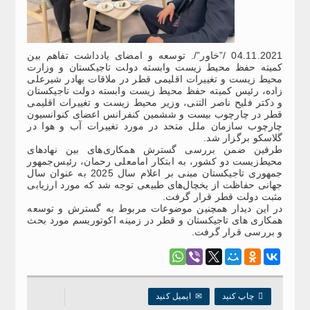
04.11.2021 /”خاور”/. توسعه و امضای یادداشت تفاهم بین
کمیته حفظ محیط زیست وابسته دولت تاجیکستان و وزارت
محیط زیست و تغییرات اقلیمی قطر در ملاقات بهادر شیرعلی
زاده، رئیس کمیته حفظ محیط زیست وابسته دولت تاجیکستان
و دکتر فلیح ناصر التنی، وزیر محیط زیست و تغییرات اقلیمی
قطر در چارچوب بیست و ششمین کنفرانس اعضای کنوانسیون
چارچوب سازمان ملل متحد در مورد تغییرات آب و هوا در
گلاسکو برگزار شد.
طرفین ضمن بررسی گسترش همکاری‌های بین نهادهای
محیط‌زیست دو کشور، به ابتکار امامعلی رحمان، رئیس‌جمهور
جمهوری تاجیکستان مبنی بر اعلام سال 2025 به عنوان سال
جهانی حفاظت از یخچال‌های طبیعی توجه شد که مورد ارزیابی
مثبت دولت قطر قرار گرفت.
در این دیدار همچنین موضوعات مربوط به گسترش و توسعه
همکاری های تاجیکستان و قطر در زمینه اکوتوریسم مورد بحث
و بررسی قرار گرفت.

چاپ کنید
✉
ایمیل کنید