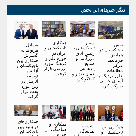
دیگر خبرهای این بخش
سفیر
همکاری
سفیر
مسائل
تاجیکستان با
تاجیکستان و
تاجیکستان در
مربوط به
رئیس اتاق
ایران در
همایش
گسترش
بازرگانی و
حوزه علم و
فرماندهان
همکاری بین
صنایع
فرهنگ مورد
مرکز
تاجیکستان و
پادشاهی
بررسی قرار
مطالعات
آژانس
عمان دیدار و
گرفت
خاور نزدیک و
توسعه
گفتگو کرد
آسیای جنوبی
اتریش در
شرکت کرد
وین مورد
بحث قرار
گرفت
همکاری‌های
همکاری و
نشست
دوجانبه بین
همکاری بین
هماهنگی در
نمایندگان
تاجیکستان و
تاجیکستان و
حوزه