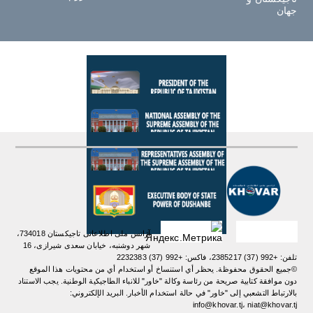
جهان
آژانس ملی اطلاعاتی تاجیکستان 734018،
شهر دوشنبه، خیابان سعدی شیرازی، 16
تلفن: +992 (37) 2385217، فاکس: +992 (37) 2232383
©جميع الحقوق محفوظة. يحظر أي استنساخ أو استخدام أي من محتويات هذا الموقع
دون موافقة كتابية صريحة من رئاسة وكالة "خاور" للانباء الطاجيكية الوطنية. یجب الاستناد
بالارتباط التشعبي إلى "خاور" في حالة استخدام الأخبار. البريد الإلكتروني:
info@khovar.tj، niat@khovar.tj