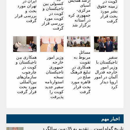
ارشد همایش
ایران در
کویت در
کنسولی بین
آسیای
تهران مورد
زمینه حقوق
تاجیکستان و
مرکزی-
بحث و
بشر مورد
کویت در
جمهوری کره
بررسی قرار
بحث قرار
کویت مورد
در آستانه
گرفت
گرفت
بررسی قرار
برگزار شد
گرفت
مسائل
سفیر
وزیر امور
همکاری بین
مربوط به
تاجیکستان با
خارجه
تاجیکستان و
تقویت
وزیر امور
جمهوری
کویت در
همکاری در
خارجه فدرال
تاجیکستان
چارچوب
تبلیغ فرهنگ
آلمان در امور
نسخه
سازمان‌های
صلح در
اروپا دیدار
استوارنامه
بین‌المللی
قاهره مورد
کرد
سفیر جدید
مورد بحث
بحث قرار
کویت را
قرار گرفت
گرفت
پذیرفت
اخبار مهم
تاریخ گواه است… تقدیم به 35-مین سالگرد