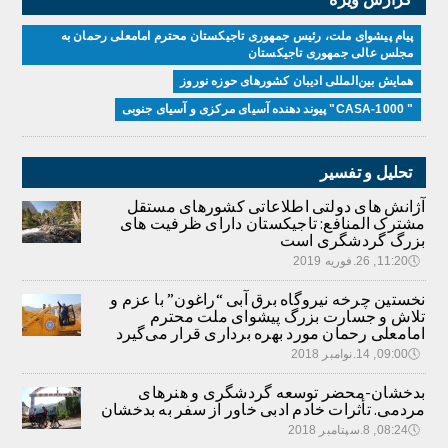
پیام پیشوای ملت، رئیس جمهوری تاجیکستان محترم امامعلی رحمان به
مجلس عالی جمهوری تاجیکستان
همایش بین‌المللی ادیبان کشور‌های حوزه نوروز
" CASA-1000" پیوند دهنده آسیای مرکزی و آسیای جنوبی
تحلیل و تفسیر
آژانش های دولتی اطلاعاتی کشورهای مستقل
مشترک المنافع: تاجیکستان دارای ظرفیت های
بزرگ گردشگری است
🕔
11:20, 26.فوریه 2019
نخستین چرخه نیروگاه برق آبی “راغون” با عزم و
تلاش و جسارت بزرگ پیشوای ملت محترم
امامعلی رحمان مورد بهره برداری قرار می‌گیرد
🕔
09:00, 14.نوامبر 2018
بدخشان-محضر توسعه گردشگری و هنرهای
مردمی. تأثرات خادم ادبی خاور از سفر به بدخشان
🕔
08:24, 8.سپتامبر 2018