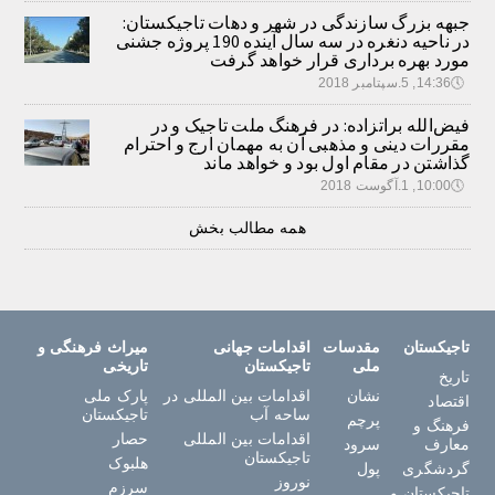
جبهه بزرگ سازندگی در شهر و دهات تاجیکستان:
در ناحیه دنغره در سه سال آینده 190 پروژه جشنی
مورد بهره برداری قرار خواهد گرفت
🕔
14:36, 5.سپتامبر 2018
فیض‌الله براتزاده: در فرهنگ ملت تاجیک و در
مقررات دینی و مذهبی آن به مهمان ارج و احترام
گذاشتن در مقام اول بود و خواهد ماند
🕔
10:00, 1.آگوست 2018
همه مطالب بخش
تاجیکستان
مقدسات
اقدامات جهانی
میراث فرهنگی و
ملی
تاجیکستان
تاریخی
تاریخ
نشان
اقدامات بین المللی در
پارک ملی
اقتصاد
ساحه آب
تاجیکستان
پرچم
فرهنگ و
اقدامات بین المللی
حصار
معارف
سرود
تاجیکستان
هلبوک
گردشگری
پول
نوروز
سرزم
تاجیکستان و