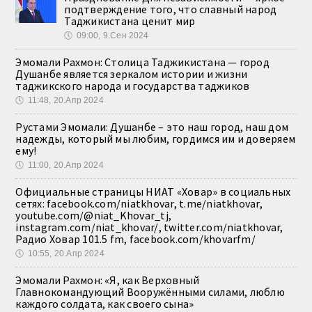
подтверждение того, что славный народ
Таджикистана ценит мир
🕔
09:00, 9.Сен 2024
Эмомали Рахмон: Столица Таджикистана — город
Душанбе является зеркалом истории и жизни
таджикского народа и государства таджиков
🕔
11:48, 20.Апр 2024
Рустами Эмомали: Душанбе – это наш город, наш дом
надежды, который мы любим, гордимся им и доверяем
ему!
🕔
11:00, 20.Апр 2024
Официальные страницы НИАТ «Ховар» в социальных
сетях: facebook.com/niatkhovar, t.me/niatkhovar,
youtube.com/@niat_Khovar_tj,
instagram.com/niat_khovar/, twitter.com/niatkhovar,
Радио Ховар 101.5 fm, facebook.com/khovarfm/
🕔
10:55, 20.Апр 2024
Эмомали Рахмон: «Я, как Верховный
Главнокомандующий Вооружёнными силами, люблю
каждого солдата, как своего сына»