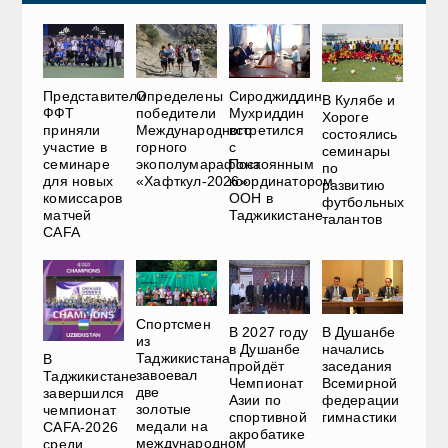
Представители
Определены
Сироджиддин
В Кулябе и
ФФТ
победители
Мухриддин
Хороге
приняли
Международного
встретился
состоялись
участие в
горного
с
семинары
семинаре
экополумарафона
Постоянным
по
для новых
«Хафткул-2026»
координатором
развитию
комиссаров
ООН в
футбольных
матчей
Таджикистане
талантов
CAFA
Спортсмен
В 2027 году
В Душанбе
из
в Душанбе
начались
Таджикистана
В
пройдёт
заседания
завоевал
Таджикистане
Чемпионат
Всемирной
две
завершился
Азии по
федерации
золотые
чемпионат
спортивной
гимнастики
медали на
CAFA-2026
акробатике
международном
среди