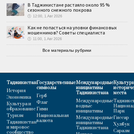
В Таджикистане растаяло около 95 %
сезонного снежного покрова
🕔
12:00, 1.Авг 2026
Как не попасться на уловки финансовых
мошенников? Советы специалиста
🕔
11:00, 1.Авг 2026
Все материалы рубрики
Таджикистан
Государственные
Международные
Культурн
символы
инициативы
историч
История
Таджикистана
места
Герб
Экономика
Международные
Таджикс
Флаг
Культура и
водные
Национа
образование
Гимн
инициативы
Парк
Туризм
Национальная
Международные
Гиссар
валюта
Таджикистан
инициативы
Хулбук
и мировое
Таджикистана
Саразм
сообщество