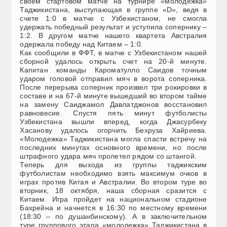
своем стартовом матче на турнире «молодежка»
Таджикистана, выступающая в группе «D», ведя в
счете 1:0 в матче с Узбекистаном, не смогла
удержать победный результат и уступила сопернику –
1:2. В другом матче нашего квартета Австралия
одержала победу над Китаем – 1:0.
Как сообщили в ФФТ, в матче с Узбекистаном нашей
сборной удалось открыть счет на 20-й минуте.
Капитан команды Кароматулло Саидов точным
ударом головой отправил мяч в ворота соперника.
После перерыва соперник произвел три рокировки в
составе и на 67-й минуте вышедший во втором тайме
на замену Саиджамол Давлатджонов восстановил
равновесие. Спустя пять минут футболисты
Узбекистана вышли вперед, когда Джасурбеку
Хасанову удалось огорчить Бехруза Хайриева.
«Молодежка» Таджикистана могла спасти встречу на
последних минутах основного времени, но после
штрафного удара мяч пролетел рядом со штангой.
Теперь для выхода из группы таджикским
футболистам необходимо взять максимум очков в
играх против Китая и Австралии. Во втором туре во
вторник, 18 октября, наша сборная сразится с
Китаем. Игра пройдет на национальном стадионе
Бахрейна и начнется в 16:30 по местному времени
(18:30 – по душанбинскому). А в заключительном
туре группового этапа «молодежка» Таджикистана в