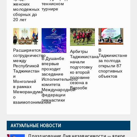
теннисном
женских
турнире
молодежных
сборных до
20 лет
Расширяется
В
Арбитры
сотрудничество
Таджикистане
Таджикистана
В Душанбе
между
за полгода
начали
впервые
Республикой
открыли 87
подготовку
проходит
Таджикистан
спортивных
ко второй
заседание
и
объектов
половине
Исполнительного
Монголией
сезона в
комитета
в рамках
Варзобе
Международной
Меморандума
федерации
о
гимнастики
взаимопонимании
АКТУАЛЬНЫЕ НОВОСТИ
Празднование Дня независимости — яркое