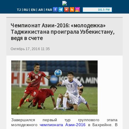
|
|
|
|
TJ
RU
EN
AR
FAR
101.5 FM
Чемпионат Азии-2016: «молодежка»
Таджикистана проиграла Узбекистану,
ведя в счете
Октябрь 17, 2016 11:35
Завершился первый тур группового этапа
молодежного
чемпионата Азии-2016
в Бахрейне. В