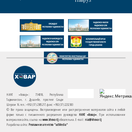
Навруз
НИАТ «Ховар»: 734018, Республика
Таджикистан, г. Душанбе, проспект Саъди
Шерози 16. тел.: +992 (37) 2385217, факс: +992 (37) 2232383
© Все права защищены. Воспроизведение или распространение материалов сайта в любой
форме только с письменного разрешения руководства
НИАТ «Ховар»
. При использовании
материалов сайта, ссылка на
www.khovar.tj
обязательна. E-mail:
niat@khovar.tj
Разработка сайта:
Рекламное агентство "adMedia"