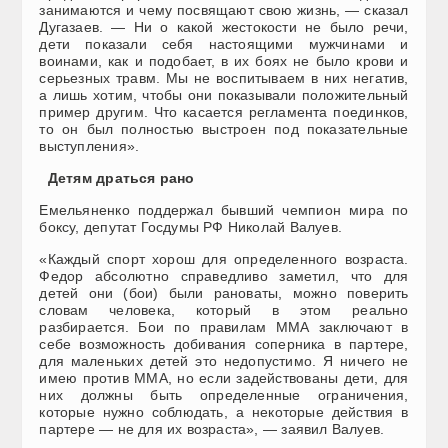
занимаются и чему посвящают свою жизнь, — сказал
Дугазаев. — Ни о какой жестокости не было речи,
дети показали себя настоящими мужчинами и
воинами, как и подобает, в их боях не было крови и
серьезных травм. Мы не воспитываем в них негатив,
а лишь хотим, чтобы они показывали положительный
пример другим. Что касается регламента поединков,
то он был полностью выстроен под показательные
выступления».
Детям драться рано
Емельяненко поддержал бывший чемпион мира по
боксу, депутат Госдумы РФ Николай Валуев.
«Каждый спорт хорош для определенного возраста.
Федор абсолютно справедливо заметил, что для
детей они (бои) были рановаты, можно поверить
словам человека, который в этом реально
разбирается. Бои по правилам ММА заключают в
себе возможность добивания соперника в партере,
для маленьких детей это недопустимо. Я ничего не
имею против ММА, но если задействованы дети, для
них должны быть определенные ограничения,
которые нужно соблюдать, а некоторые действия в
партере — не для их возраста», — заявил Валуев.