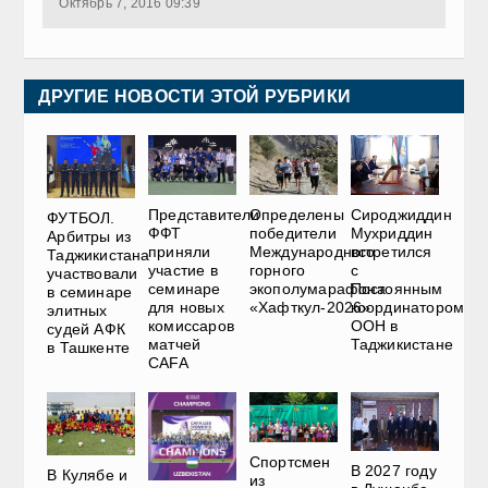
Октябрь 7, 2016 09:39
ДРУГИЕ НОВОСТИ ЭТОЙ РУБРИКИ
Представители
Определены
Сироджиддин
ФУТБОЛ.
ФФТ
победители
Мухриддин
Арбитры из
приняли
Международного
встретился
Таджикистана
участие в
горного
с
участвовали
семинаре
экополумарафона
Постоянным
в семинаре
для новых
«Хафткул-2026»
координатором
элитных
комиссаров
ООН в
судей АФК
матчей
Таджикистане
в Ташкенте
CAFA
Спортсмен
В 2027 году
В Кулябе и
из