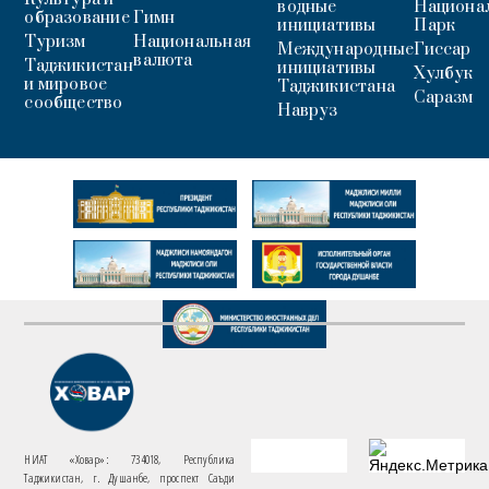
водные
Национа
образование
Гимн
инициативы
Парк
Туризм
Национальная
Международные
Гиссар
валюта
Таджикистан
инициативы
Хулбук
и мировое
Таджикистана
Саразм
сообщество
Навруз
НИАТ «Ховар»: 734018, Республика
Таджикистан, г. Душанбе, проспект Саъди