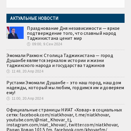
АКТУАЛЬНЫЕ НОВОСТИ
Празднование Дня независимости — яркое
подтверждение того, что славный народ
Таджикистана ценит мир
🕔
09:00, 9.Сен 2024
Эмомали Рахмон: Столица Таджикистана — город
Душанбе является зеркалом истории и жизни
таджикского народа и государства таджиков
🕔
11:48, 20.Апр 2024
Рустами Эмомали: Душанбе – это наш город, наш дом
надежды, который мы любим, гордимся им и доверяем
ему!
🕔
11:00, 20.Апр 2024
Официальные страницы НИАТ «Ховар» в социальных
сетях: facebook.com/niatkhovar, t.me/niatkhovar,
youtube.com/@niat_Khovar_tj,
instagram.com/niat_khovar/, twitter.com/niatkhovar,
Радио Ховар 101.5 fm, facebook.com/khovarfm/