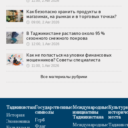
🕔
11:00, 2.Авг 2026
Как безопасно хранить продукты в
магазинах, на рынках и в торговых точках?
🕔
09:00, 2.Авг 2026
В Таджикистане растаяло около 95 %
сезонного снежного покрова
🕔
12:00, 1.Авг 2026
Как не попасться на уловки финансовых
мошенников? Советы специалиста
🕔
11:00, 1.Авг 2026
Все материалы рубрики
Таджикистан
Государственные
Международные
Культурн
символы
инициативы
историч
История
Таджикистана
места
Герб
Экономика
Международные
Таджикс
Флаг
Культура и