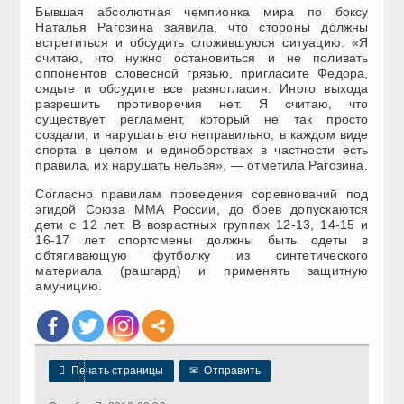
Бывшая абсолютная чемпионка мира по боксу
Наталья Рагозина заявила, что стороны должны
встретиться и обсудить сложившуюся ситуацию. «Я
считаю, что нужно остановиться и не поливать
оппонентов словесной грязью, пригласите Федора,
сядьте и обсудите все разногласия. Иного выхода
разрешить противоречия нет. Я считаю, что
существует регламент, который не так просто
создали, и нарушать его неправильно, в каждом виде
спорта в целом и единоборствах в частности есть
правила, их нарушать нельзя», — отметила Рагозина.
Согласно правилам проведения соревнований под
эгидой Союза ММА России, до боев допускаются
дети с 12 лет. В возрастных группах 12-13, 14-15 и
16-17 лет спортсмены должны быть одеты в
обтягивающую футболку из синтетического
материала (рашгард) и применять защитную
амуницию.

Печать страницы
✉
Отправить