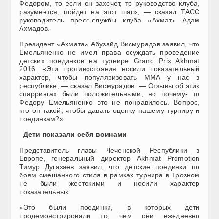
Федором, то если он захочет, то руководство клуба,
разумеется, пойдет на этот шаг», — сказал ТАСС
руководитель пресс-службы клуба «Ахмат» Адам
Ахмадов.
Президент «Ахмата» Абузайд Висмурадов заявил, что
Емельяненко не имел права осуждать проведение
детских поединков на турнире Grand Prix Akhmat
2016. «Эти противостояния носили показательный
характер, чтобы популяризовать ММА у нас в
республике, — сказал Висмурадов. — Отзывы об этих
спаррингах были положительными, но почему- то
Федору Емельяненко это не понравилось. Вопрос,
кто он такой, чтобы давать оценку нашему турниру и
поединкам?»
Дети показали себя воинами
Представитель главы Чеченской Республики в
Европе, генеральный директор Akhmat Promotion
Тимур Дугазаев заявил, что детские поединки по
боям смешанного стиля в рамках турнира в Грозном
не были жестокими и носили характер
показательных.
«Это были поединки, в которых дети
продемонстрировали то, чем они ежедневно