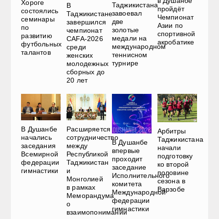
в Душанбе
Хороге
Таджикистана
В
пройдёт
состоялись
завоевал
Таджикистане
Чемпионат
семинары
две
завершился
Азии по
по
золотые
чемпионат
спортивной
развитию
медали на
CAFA-2026
акробатике
футбольных
международном
среди
талантов
теннисном
женских
турнире
молодежных
сборных до
20 лет
В Душанбе
Расширяется
Арбитры
начались
сотрудничество
Таджикистана
В Душанбе
заседания
между
начали
впервые
Всемирной
Республикой
подготовку
проходит
федерации
Таджикистан
ко второй
заседание
гимнастики
и
половине
Исполнительного
Монголией
сезона в
комитета
в рамках
Варзобе
Международной
Меморандума
федерации
о
гимнастики
взаимопонимании