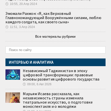
🕔
10:55, 20.Апр 2024
Эмомали Рахмон: «Я, как Верховный
Главнокомандующий Вооружёнными силами, люблю
каждого солдата, как своего сына»
🕔
11:51, 3.Апр 2024
Все материалы рубрики
ИНТЕРВЬЮ И АНАЛИТИКА
Независимый Таджикистан в эпоху
цифровой трансформации: правовые
основы развития цифрового государства
🕔
09:00, 6.Авг 2026
Марьям Исаева рассказала, как
независимость страны изменила
театральное искусство, о подготовке
моноспектакля и о молодёжи