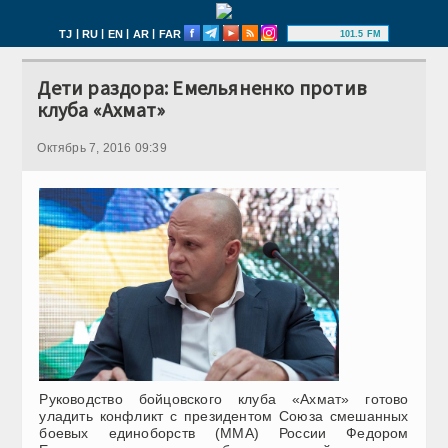
|
|
|
|
TJ
RU
EN
AR
FAR
101.5 FM
Дети раздора: Емельяненко против
клуба «Ахмат»
Октябрь 7, 2016 09:39
Руководство бойцовского клуба «Ахмат» готово
уладить конфликт с президентом Союза смешанных
боевых единоборств (ММА) России Федором