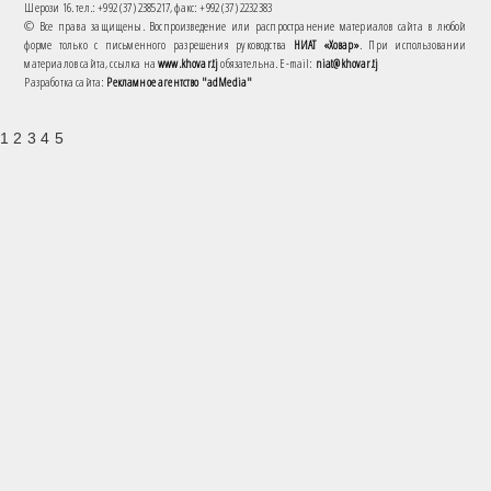
Шерози 16. тел.: +992 (37) 2385217, факс: +992 (37) 2232383
© Все права защищены. Воспроизведение или распространение материалов сайта в любой
форме только с письменного разрешения руководства
НИАТ «Ховар»
. При использовании
материалов сайта, ссылка на
www.khovar.tj
обязательна. E-mail:
niat@khovar.tj
Разработка сайта:
Рекламное агентство "adMedia"
1 2 3 4 5