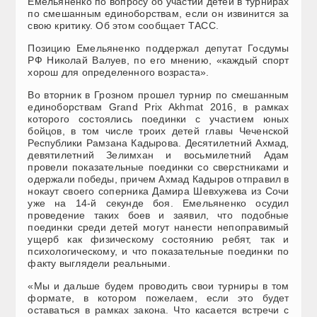
Емельяненко по вопросу об участии детей в турнирах
по смешанным единоборствам, если он извинится за
свою критику. Об этом сообщает ТАСС.
Позицию Емельяненко поддержал депутат Госдумы
РФ Николай Валуев, по его мнению, «каждый спорт
хорош для определенного возраста».
Во вторник в Грозном прошел турнир по смешанным
единоборствам Grand Prix Akhmat 2016, в рамках
которого состоялись поединки с участием юных
бойцов, в том числе троих детей главы Чеченской
Республики Рамзана Кадырова. Десятилетний Ахмад,
девятилетний Зелимхан и восьмилетний Адам
провели показательные поединки со сверстниками и
одержали победы, причем Ахмад Кадыров отправил в
нокаут своего соперника Дамира Шевхужева из Сочи
уже на 14-й секунде боя. Емельяненко осудил
проведение таких боев и заявил, что подобные
поединки среди детей могут нанести непоправимый
ущерб как физическому состоянию ребят, так и
психологическому, и что показательные поединки по
факту выглядели реальными.
«Мы и дальше будем проводить свои турниры в том
формате, в котором пожелаем, если это будет
оставаться в рамках закона. Что касается встречи с