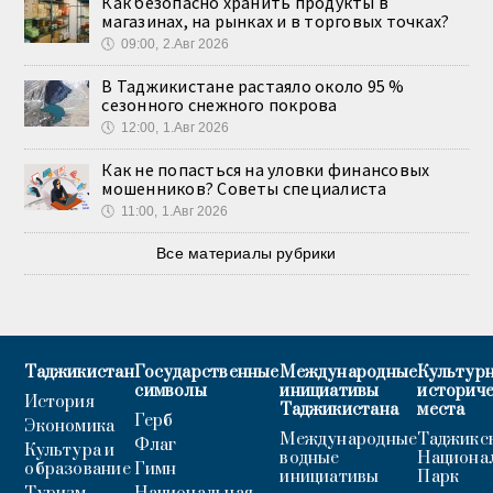
Как безопасно хранить продукты в
магазинах, на рынках и в торговых точках?
🕔
09:00, 2.Авг 2026
В Таджикистане растаяло около 95 %
сезонного снежного покрова
🕔
12:00, 1.Авг 2026
Как не попасться на уловки финансовых
мошенников? Советы специалиста
🕔
11:00, 1.Авг 2026
Все материалы рубрики
Таджикистан
Государственные
Международные
Культурн
символы
инициативы
историч
История
Таджикистана
места
Герб
Экономика
Международные
Таджикс
Флаг
Культура и
водные
Национа
образование
Гимн
инициативы
Парк