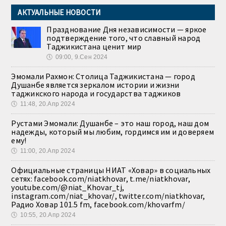
АКТУАЛЬНЫЕ НОВОСТИ
Празднование Дня независимости — яркое
подтверждение того, что славный народ
Таджикистана ценит мир
🕔
09:00, 9.Сен 2024
Эмомали Рахмон: Столица Таджикистана — город
Душанбе является зеркалом истории и жизни
таджикского народа и государства таджиков
🕔
11:48, 20.Апр 2024
Рустами Эмомали: Душанбе – это наш город, наш дом
надежды, который мы любим, гордимся им и доверяем
ему!
🕔
11:00, 20.Апр 2024
Официальные страницы НИАТ «Ховар» в социальных
сетях: facebook.com/niatkhovar, t.me/niatkhovar,
youtube.com/@niat_Khovar_tj,
instagram.com/niat_khovar/, twitter.com/niatkhovar,
Радио Ховар 101.5 fm, facebook.com/khovarfm/
🕔
10:55, 20.Апр 2024