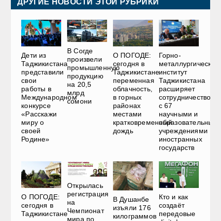
ДРУГИЕ НОВОСТИ ЭТОЙ РУБРИКИ
В Согде
Дети из
О ПОГОДЕ:
Горно-
произвели
Таджикистана
сегодня в
металлургический
промышленную
представили
Таджикистане
институт
продукцию
свои
переменная
Таджикистана
на 20,5
работы в
облачность,
расширяет
млрд
Международном
в горных
сотрудничество
сомони
конкурсе
районах
с 67
«Расскажи
местами
научными и
миру о
кратковременный
образовательным
своей
дождь
учреждениями
Родине»
иностранных
государств
Открылась
регистрация
О ПОГОДЕ:
Кто и как
В Душанбе
на
сегодня в
создаёт
изъяли 176
Чемпионат
Таджикистане
передовые
килограммов
мира по