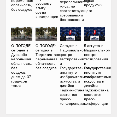
переменная
digital-
перепелиного
русскому
облачность,
продукты?
мяса, не
языку
без осадков
соответствующего
среди
требованиям
иностранцев
безопасности
О ПОГОДЕ:
О ПОГОДЕ:
Сегодня в
5 августа в
сегодня в
сегодня в
Национальном
Национальном
Душанбе
Таджикистане
центре
центре
небольшая
переменная
тестирования
тестирования
облачность,
облачность,
и
и
без
без осадков
Государственном
Государственном
осадков,
институте
институте
днем до 37
изобразительного
изобразительного
градусов
искусства и
искусства и
тепла
дизайна
дизайна
Таджикистана
Таджикистана
состоятся
состоятся
пресс-
пресс-
конференции
конференции