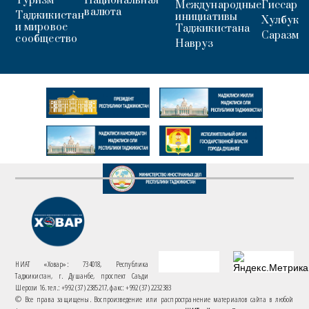
Туризм
Национальная
Международные
Гиссар
валюта
Таджикистан
инициативы
Хулбук
и мировое
Таджикистана
Саразм
сообщество
Навруз
НИАТ «Ховар»: 734018, Республика
Таджикистан, г. Душанбе, проспект Саъди
Шерози 16. тел.: +992 (37) 2385217, факс: +992 (37) 2232383
© Все права защищены. Воспроизведение или распространение материалов сайта в любой