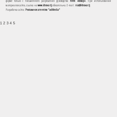
форме только с письменного разрешения руководства
НИАТ «Ховар»
. При использовании
материалов сайта, ссылка на
www.khovar.tj
обязательна. E-mail:
niat@khovar.tj
Разработка сайта:
Рекламное агентство "adMedia"
1 2 3 4 5