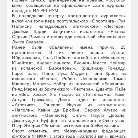
полный список претендентов на премию «Золотой
мяч», сообщается на официальном сайте журнала,
передает ИА РЕГНУМ.
В последнюю пятерку претендентов журналисты
включили голкипера португальского «Спортинга» Руя
Патрисиу, нападающего английского «Лестера»
Джейми Варди, защитника испанского «Реала»
Серхио Рамоса и форварда испанской «Барселоны»
Луиса Суареса.
Ранее были объявлены имена прочих 25
претендентов. В их число вошли: Златан
Ибрагимович, Поль Погба из английского «Манчестер
Юнайтед», Андрес Иньеста, Лионель Месси, Неймар
из испанской «Барселоны», Криштиану Роналду,
Гарет Бэйл, Пепе, Лука Модрич, Тони Кроос из
испанского «Реала», Роберт Левандовски, Томас
Мюллер, Мануэль Нойер из германской «Баварии»,
Рияд Марез из британского «Лестера», Димитри Пайе
из «Вест Хэма», Уго Льорис из «Тоттенхэма», Коке,
Антуан Гризманн, Диего Годин из испанского
«Атлетико», Гонсало Игуаин из итальянского
«Наполи», Кевин де Брюйне, Серхио Агуэро из
английского «Манчестер Сити», Пауло Дибала,
Джанлуиджи Буффон из итальянского «Ювентуса»,
Пьер-Эмерик Обамеянг из германской «Боруссии».
Стоит отметить, что Международная федерация
футбола (ФИФА) с этого года «Золотой мяч» вручать