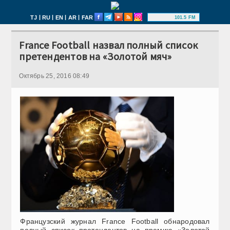
|
|
|
|
TJ
RU
EN
AR
FAR
101.5 FM
France Football назвал полный список
претендентов на «Золотой мяч»
Октябрь 25, 2016 08:49
Французский журнал France Football обнародовал