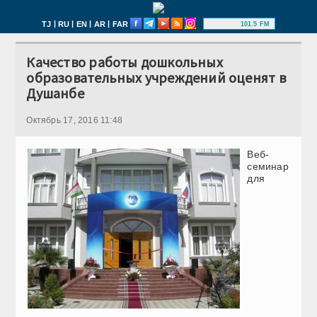
|
|
|
|
TJ
RU
EN
AR
FAR
101.5 FM
Качество работы дошкольных
образовательных учреждений оценят в
Душанбе
Октябрь 17, 2016 11:48
Веб-
семинар
для