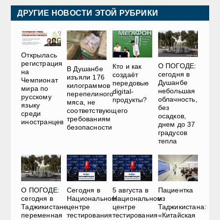
ДРУГИЕ НОВОСТИ ЭТОЙ РУБРИКИ
Открылась
регистрация
О ПОГОДЕ:
Кто и как
В Душанбе
на
сегодня в
создаёт
изъяли 176
Чемпионат
Душанбе
передовые
килограммов
мира по
небольшая
digital-
перепелиного
русскому
облачность,
продукты?
мяса, не
языку
без
соответствующего
среди
осадков,
требованиям
иностранцев
днем до 37
безопасности
градусов
тепла
О ПОГОДЕ:
Сегодня в
5 августа в
Пациентка
сегодня в
Национальном
Национальном
из
Таджикистане
центре
центре
Таджикистана:
переменная
тестирования
тестирования
«Китайская