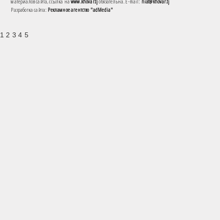
материалов сайта, ссылка на
www.khovar.tj
обязательна. E-mail:
niat@khovar.tj
Разработка сайта:
Рекламное агентство "adMedia"
1 2 3 4 5