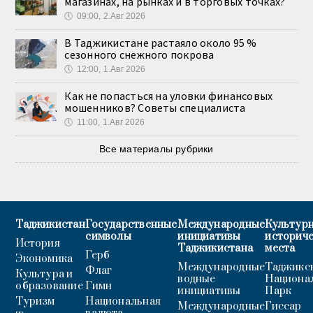
магазинах, на рынках и в торговых точках?
🕔
09:00, 2.Авг 2026
В Таджикистане растаяло около 95 %
сезонного снежного покрова
🕔
12:00, 1.Авг 2026
Как не попасться на уловки финансовых
мошенников? Советы специалиста
🕔
11:00, 1.Авг 2026
Все материалы рубрики
Таджикистан
Государственные
Международные
Культурн
символы
инициативы
историч
История
Таджикистана
места
Герб
Экономика
Международные
Таджикс
Флаг
Культура и
водные
Национа
образование
Гимн
инициативы
Парк
Туризм
Национальная
Международные
Гиссар