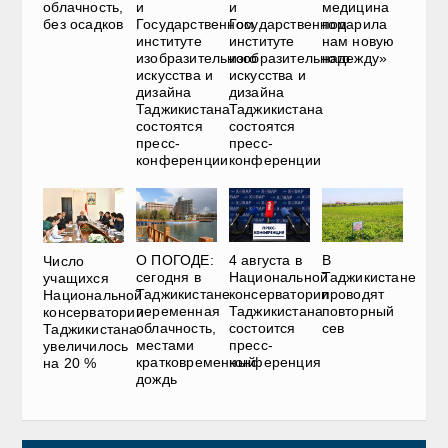
облачность,
и
и
медицина
без осадков
Государственном
Государственном
подарила
институте
институте
нам новую
изобразительного
изобразительного
надежду»
искусства и
искусства и
дизайна
дизайна
Таджикистана
Таджикистана
состоятся
состоятся
пресс-
пресс-
конференции
конференции
О ПОГОДЕ:
4 августа в
В
Число
сегодня в
Национальной
Таджикистане
учащихся
Таджикистане
консерватории
проводят
Национальной
переменная
Таджикистана
повторный
консерватории
облачность,
состоится
сев
Таджикистана
местами
пресс-
увеличилось
кратковременный
конференция
на 20 %
дождь