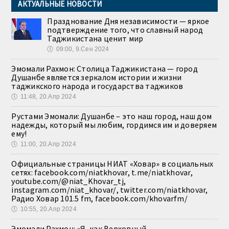
АКТУАЛЬНЫЕ НОВОСТИ
Празднование Дня независимости — яркое
подтверждение того, что славный народ
Таджикистана ценит мир
🕔
09:00, 9.Сен 2024
Эмомали Рахмон: Столица Таджикистана — город
Душанбе является зеркалом истории и жизни
таджикского народа и государства таджиков
🕔
11:48, 20.Апр 2024
Рустами Эмомали: Душанбе – это наш город, наш дом
надежды, который мы любим, гордимся им и доверяем
ему!
🕔
11:00, 20.Апр 2024
Официальные страницы НИАТ «Ховар» в социальных
сетях: facebook.com/niatkhovar, t.me/niatkhovar,
youtube.com/@niat_Khovar_tj,
instagram.com/niat_khovar/, twitter.com/niatkhovar,
Радио Ховар 101.5 fm, facebook.com/khovarfm/
🕔
10:55, 20.Апр 2024
Эмомали Рахмон: «Я, как Верховный