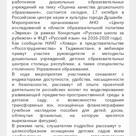
работников дошкольных образовательных
учреждений на тему «Оценка качества дошкольного
образования», состоится сегодня, 17 октября в
Российском центре науки и культуры города Душанбе.
Мероприятие организовано АНО «Центр
исследований в области образовательной политики
«Эврика» (в рамках Концепции «Русская школа за
рубежом» и ФЦП «Русский язык» на 2016-2020 годы).
Как сообщили НИАТ «Ховар» в представительстве
«Россотрудничества» в Таджикистане, в вебинаре
примут участие руководители и методисты
дошкольных учреждений, детских образовательных
центров столицы республики, а также специалисты
столичного Управления образования.
В ходе мероприятия участников ознакомят с
индикаторами доступности, удобства, насыщенности
и безопасности, расскажут об опыте проектной
деятельности российских коллег по моделированию
развивающей предметно-пространственной среды в
детском саду, о возможностях создания
трансформных зон, оснащённых фланелеграфами
(учебное наглядное пособие для детей, доска,
обтянутая фланелью, на которую крепятся
вырезанные фигурки).
В режиме чата, слушателям подробно расскажут о
целесообразном оснащении детских садов всем
необходимым инвентарём, гарантирующим