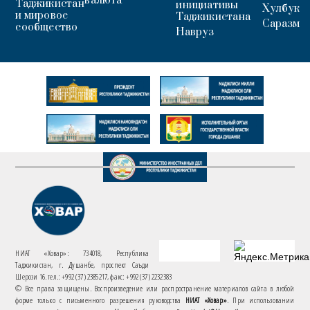
валюта
Таджикистан
инициативы
Хулбук
и мировое
Таджикистана
Саразм
сообщество
Навруз
НИАТ «Ховар»: 734018, Республика
Таджикистан, г. Душанбе, проспект Саъди
Шерози 16. тел.: +992 (37) 2385217, факс: +992 (37) 2232383
© Все права защищены. Воспроизведение или распространение материалов сайта в любой
форме только с письменного разрешения руководства
НИАТ «Ховар»
. При использовании