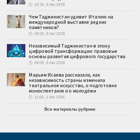
🕔
10:30, 9.Авг 2026
Чем Таджикистан удивит Италию на
международной выставке редких
памятников?
🕔
09:00, 9.Авг 2026
Независимый Таджикистан в эпоху
цифровой трансформации: правовые
основы развития цифрового государства
🕔
09:00, 6.Авг 2026
Марьям Исаева рассказала, как
независимость страны изменила
театральное искусство, о подготовке
моноспектакля и о молодёжи
🕔
11:00, 2.Авг 2026
Все материалы рубрики