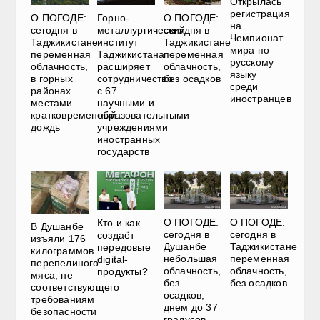
Открылась
регистрация
О ПОГОДЕ:
Горно-
О ПОГОДЕ:
на
сегодня в
металлургический
сегодня в
Чемпионат
Таджикистане
институт
Таджикистане
мира по
переменная
Таджикистана
переменная
русскому
облачность,
расширяет
облачность,
языку
в горных
сотрудничество
без осадков
среди
районах
с 67
иностранцев
местами
научными и
кратковременный
образовательными
дождь
учреждениями
иностранных
государств
О ПОГОДЕ:
О ПОГОДЕ:
Кто и как
В Душанбе
сегодня в
сегодня в
создаёт
изъяли 176
Душанбе
Таджикистане
передовые
килограммов
небольшая
переменная
digital-
перепелиного
облачность,
облачность,
продукты?
мяса, не
без
без осадков
соответствующего
осадков,
требованиям
днем до 37
безопасности
градусов