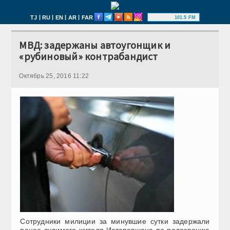
|
|
|
|
TJ
RU
EN
AR
FAR
101.5 FM
МВД: задержаны автоугонщик и
«рубиновый» контрабандист
Октябрь 25, 2016 11:22
Сотрудники милиции за минувшие сутки задержали