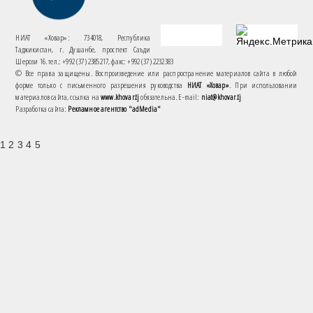
НИАТ «Ховар»: 734018, Республика
Таджикистан, г. Душанбе, проспект Саъди
Шерози 16. тел.: +992 (37) 2385217, факс: +992 (37) 2232383
© Все права защищены. Воспроизведение или распространение материалов сайта в любой
форме только с письменного разрешения руководства
НИАТ «Ховар»
. При использовании
материалов сайта, ссылка на
www.khovar.tj
обязательна. E-mail:
niat@khovar.tj
Разработка сайта:
Рекламное агентство "adMedia"
1 2 3 4 5