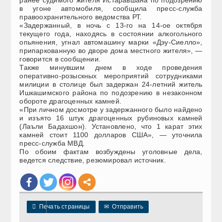
ранее судимого жителя Истаравшана по подозрению
в угоне автомобиля, сообщила пресс-служба
правоохранительного ведомства РТ.
«Задержанный, в ночь с 13-го на 14-ое октября
текущего года, находясь в состоянии алкогольного
опьянения, угнал автомашину марки «Дэу-Сиелло»,
припаркованную во дворе дома местного жителя», —
говорится в сообщении.
Также минувшим днем в ходе проведения
оперативно-розыскных мероприятий сотрудниками
милиции в столице был задержан 24-летний житель
Ишкашимского района по подозрению в незаконном
обороте драгоценных камней.
«При личном досмотре у задержанного было найдено
и изъято 16 штук драгоценных рубиновых камней
(Лаъли Бадахшон). Установлено, что 1 карат этих
камней стоит 1100 долларов США», — уточнила
пресс-служба МВД.
По обоим фактам возбуждены уголовные дела,
ведется следствие, резюмировал источник.

Печать страницы
✉
Отправить