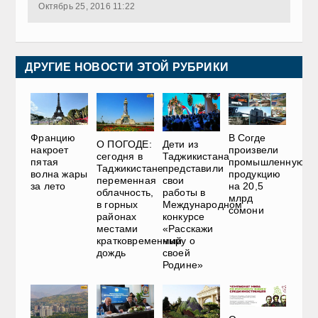
Октябрь 25, 2016 11:22
ДРУГИЕ НОВОСТИ ЭТОЙ РУБРИКИ
Францию
В Согде
О ПОГОДЕ:
Дети из
накроет
произвели
сегодня в
Таджикистана
пятая
промышленную
Таджикистане
представили
волна жары
продукцию
переменная
свои
за лето
на 20,5
облачность,
работы в
млрд
в горных
Международном
сомони
районах
конкурсе
местами
«Расскажи
кратковременный
миру о
дождь
своей
Родине»