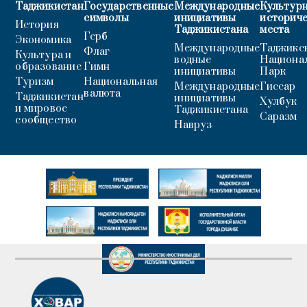
Таджикистан
Государственные
Международные
Культурн
символы
инициативы
историч
История
Таджикистана
места
Герб
Экономика
Международные
Таджикс
Флаг
Культура и
водные
Национа
образование
Гимн
инициативы
Парк
Туризм
Национальная
Международные
Гиссар
валюта
Таджикистан
инициативы
Хулбук
и мировое
Таджикистана
Саразм
сообщество
Навруз