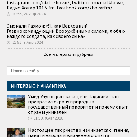
instagram.com/niat_khovar/, twitter.com/niatkhovar,
Радио Ховар 101.5 fm, facebook.com/khovarfm/
🕔
10:55, 20.Апр 2024
Эмомали Рахмон: «Я, как Верховный
Главнокомандующий Вооружёнными силами, люблю
каждого солдата, как своего сына»
🕔
11:51, 3.Апр 2024
Все материалы рубрики
ИНТЕРВЬЮ И АНАЛИТИКА
Умед Улугов рассказал, как Таджикистан
превратил охрану природы в
государственный приоритет и почему опыт
страны уникален
🕔
11:30, 9.Авг 2026
Настоящее творчество начинается с чтения,
памяти народа и жизненного опыта