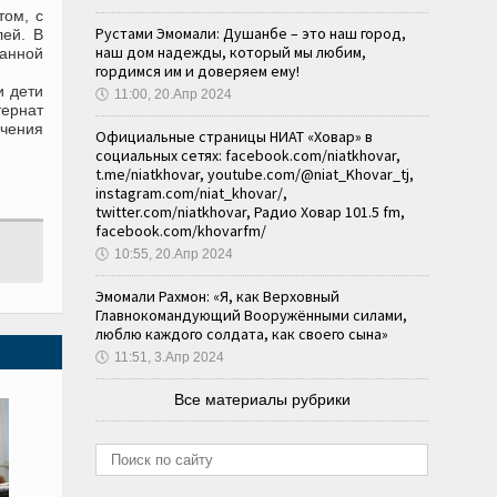
том, с
Рустами Эмомали: Душанбе – это наш город,
лей. В
наш дом надежды, который мы любим,
ванной
гордимся им и доверяем ему!
и дети
🕔
11:00, 20.Апр 2024
тернат
ечения
Официальные страницы НИАТ «Ховар» в
социальных сетях: facebook.com/niatkhovar,
t.me/niatkhovar, youtube.com/@niat_Khovar_tj,
instagram.com/niat_khovar/,
twitter.com/niatkhovar, Радио Ховар 101.5 fm,
facebook.com/khovarfm/
🕔
10:55, 20.Апр 2024
Эмомали Рахмон: «Я, как Верховный
Главнокомандующий Вооружёнными силами,
люблю каждого солдата, как своего сына»
🕔
11:51, 3.Апр 2024
Все материалы рубрики