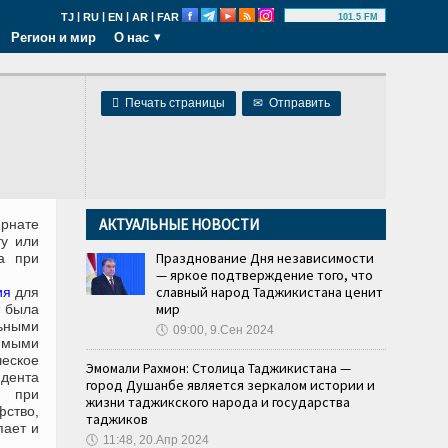
|
|
|
|
TJ
RU
EN
AR
FAR
101.5 FM
Регион и мир
О нас

Печать страницы
✉
Отправить
АКТУАЛЬНЫЕ НОВОСТИ
рнате
у или
Празднование Дня независимости
а при
— яркое подтверждение того, что
славный народ Таджикистана ценит
ия
для
мир
т была
ьными
🕔
09:00, 9.Сен 2024
имыми
ческое
Эмомали Рахмон: Столица Таджикистана —
идента
город Душанбе является зеркалом истории и
а при
жизни таджикского народа и государства
ство,
таджиков
пает и
🕔
11:48, 20.Апр 2024