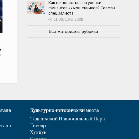
Как не попасться на уловки
финансовых мошенников? Советы
специалиста
🕔
11:00, 1.Авг 2026
Все материалы рубрики
е
а
стана
Культурно-исторически места
Таджикский Национальный Парк
стана
Гиссар
Хулбук