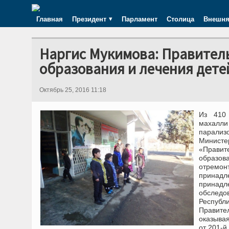
Главная
Президент
Парламент
Столица
Внешня
Наргис Мукимова: Правитель
образования и лечения дете
Октябрь 25, 2016 11:18
Из 410 
махалли
парализ
Министер
«Правит
образов
отремо
принад
принадле
обследо
Респуб
Правите
оказыва
от 201-й