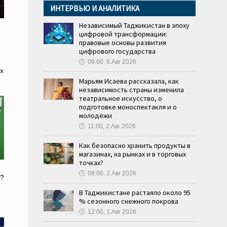
ИНТЕРВЬЮ И АНАЛИТИКА
Независимый Таджикистан в эпоху
цифровой трансформации:
правовые основы развития
цифрового государства
🕔
09:00, 6.Авг 2026
х
Марьям Исаева рассказала, как
независимость страны изменила
театральное искусство, о
подготовке моноспектакля и о
молодёжи
🕔
11:00, 2.Авг 2026
Как безопасно хранить продукты в
магазинах, на рынках и в торговых
точках?
🕔
09:00, 2.Авг 2026
ы?
В Таджикистане растаяло около 95
% сезонного снежного покрова
🕔
12:00, 1.Авг 2026