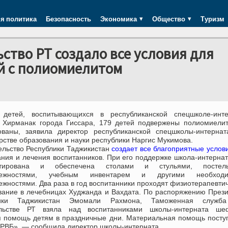
я политика
Безопасность
Экономика
Общество
Туризм
ство РТ создало все условия для
й с полиомиелитом
детей, воспитывающихся в республиканской спецшколе-инте
 Хирманак города Гиссара, 179 детей подвержены полиомиелит
ованы, заявила директор республиканской спецшколы-интернат
стве образования и науки республики Наргис Мукимова.
ельство Республики Таджикистан
создает все благоприятные услов
ания и лечения воспитанников. При его поддержке школа-интерна
нтирована и обеспечена столами и стульями, постел
лежностями, учебным инвентарем и другими необход
жностями. Два раза в год воспитанники проходят физиотерапевти
вание в лечебницах Худжанда и Вахдата. По распоряжению През
лики Таджикистан Эмомали Рахмона, Таможенная служб
льстве РТ взяла над воспитанниками школы-интерната шеф
я помощь детям в праздничные дни. Материальная помощь посту
 РВБ», — сообщила директор школы-интерната.