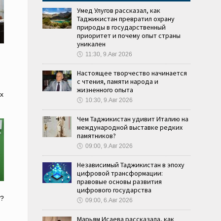
Умед Улугов рассказал, как
Таджикистан превратил охрану
природы в государственный
приоритет и почему опыт страны
уникален
🕔
11:30, 9.Авг 2026
Настоящее творчество начинается
с чтения, памяти народа и
жизненного опыта
х
🕔
10:30, 9.Авг 2026
Чем Таджикистан удивит Италию на
международной выставке редких
памятников?
🕔
09:00, 9.Авг 2026
Независимый Таджикистан в эпоху
цифровой трансформации:
правовые основы развития
цифрового государства
ы?
🕔
09:00, 6.Авг 2026
Марьям Исаева рассказала, как