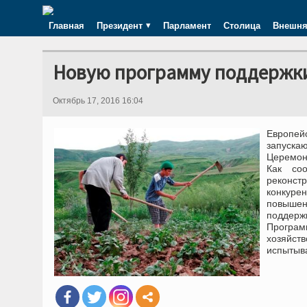
Главная
Президент
Парламент
Столица
Внешня
Новую программу поддержки
Октябрь 17, 2016 16:04
Европей
запуска
Церемони
Как со
реконст
конкуре
повышен
поддержк
Програм
хозяйств
испытыва