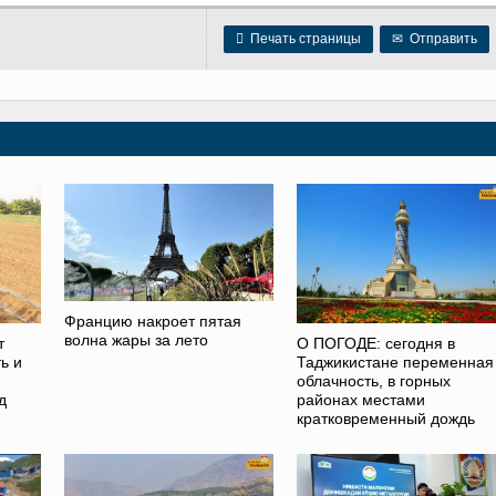

Печать страницы
✉
Отправить
Францию накроет пятая
волна жары за лето
т
О ПОГОДЕ: сегодня в
ь и
Таджикистане переменная
облачность, в горных
д
районах местами
кратковременный дождь