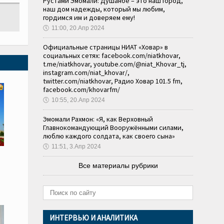
Рустами Эмомали: Душанбе – это наш город,
наш дом надежды, который мы любим,
гордимся им и доверяем ему!
🕔
11:00, 20.Апр 2024
Официальные страницы НИАТ «Ховар» в
социальных сетях: facebook.com/niatkhovar,
t.me/niatkhovar, youtube.com/@niat_Khovar_tj,
instagram.com/niat_khovar/,
twitter.com/niatkhovar, Радио Ховар 101.5 fm,
facebook.com/khovarfm/
🕔
10:55, 20.Апр 2024
Эмомали Рахмон: «Я, как Верховный
Главнокомандующий Вооружёнными силами,
люблю каждого солдата, как своего сына»
🕔
11:51, 3.Апр 2024
Все материалы рубрики
ИНТЕРВЬЮ И АНАЛИТИКА