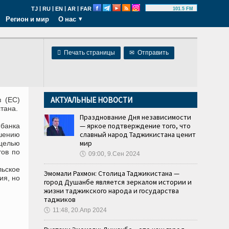
|
|
|
|
TJ
RU
EN
AR
FAR
101.5 FM
Регион и мир
О нас

Печать страницы
✉
Отправить
АКТУАЛЬНЫЕ НОВОСТИ
з (ЕС)
стана.
Празднование Дня независимости
— яркое подтверждение того, что
банка
славный народ Таджикистана ценит
шению
мир
целью
тов по
🕔
09:00, 9.Сен 2024
ьское
Эмомали Рахмон: Столица Таджикистана —
ия, но
город Душанбе является зеркалом истории и
жизни таджикского народа и государства
таджиков
🕔
11:48, 20.Апр 2024