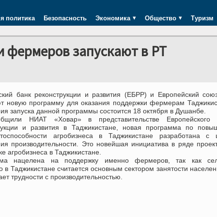
я политика
Безопасность
Экономика
Общество
Туризм
 фермеров запускают в РТ
ский банк реконструкции и развития (ЕБРР) и Европейский сою
ют новую программу для оказания поддержки фермерам Таджики
я запуска данной программы состоится 18 октября в Душанбе.
общили НИАТ «Ховар» в представительстве Европейского 
рукции и развития в Таджикистане, новая программа по повы
нтоспособности агробизнеса в Таджикистане разработана с 
ия производительности. Это новейшая инициатива в ряде проек
е агробизнеса в Таджикистане.
ма нацелена на поддержку именно фермеров, так как сел
о в Таджикистане считается основным сектором занятости населен
ет трудности с производительностью.