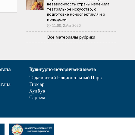
независимость страны изменила
театральное искусство, о
подготовке моноспектакля и о
молодёжи
🕔
11:00, 2.Авг 2026
Все материалы рубрики
стана
Культурно-исторически места
Таджикский Национальный Парк
стана
Гиссар
Хулбук
Саразм