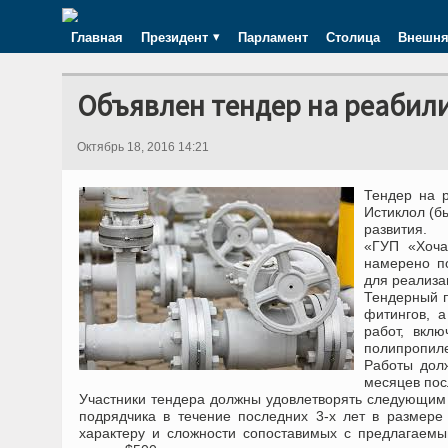
Главная
Президент
Парламент
Столица
Внешня
Объявлен тендер на реабил
Октябрь 18, 2016 14:21
Тендер на 
Истиклол (б
развития.
«ГУП «Хоча
намерено по
для реализа
Тендерный п
фитингов, 
работ, вкл
полипропиле
Работы дол
месяцев пос
Участники тендера должны удовлетворять следующим 
подрядчика в течение последних 3-х лет в размере
характеру и сложности сопоставимых с предлагаемы