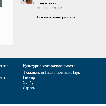
специалиста
🕔
11:00, 1.Авг 2026
Все материалы рубрики
стана
Культурно-исторически места
Таджикский Национальный Парк
стана
Гиссар
Хулбук
Саразм