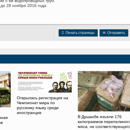
ом 5 км водопроводных труб.
до 28 ноября 2016 года.

Печать страницы
✉
Отправить
Открылась регистрация на
Чемпионат мира по
русскому языку среди
иностранцев
В Душанбе изъяли 176
нная
килограммов перепелиног
ов
мяса, не соответствующег