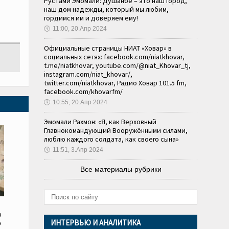
Рустами Эмомали: Душанбе – это наш город,
наш дом надежды, который мы любим,
гордимся им и доверяем ему!
🕔
11:00, 20.Апр 2024
Официальные страницы НИАТ «Ховар» в
социальных сетях: facebook.com/niatkhovar,
t.me/niatkhovar, youtube.com/@niat_Khovar_tj,
instagram.com/niat_khovar/,
twitter.com/niatkhovar, Радио Ховар 101.5 fm,
facebook.com/khovarfm/
🕔
10:55, 20.Апр 2024
Эмомали Рахмон: «Я, как Верховный
Главнокомандующий Вооружёнными силами,
люблю каждого солдата, как своего сына»
🕔
11:51, 3.Апр 2024
Все материалы рубрики
о
ИНТЕРВЬЮ И АНАЛИТИКА
о