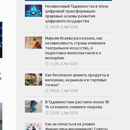
и
Независимый Таджикистан в эпоху
цифровой трансформации:
правовые основы развития
цифрового государства
🕔
09:00, 6.Авг 2026
Марьям Исаева рассказала, как
независимость страны изменила
театральное искусство, о
подготовке моноспектакля и о
молодёжи
🕔
11:00, 2.Авг 2026
е
Как безопасно хранить продукты в
а
магазинах, на рынках и в торговых
точках?
🕔
09:00, 2.Авг 2026
В Таджикистане растаяло около 95
% сезонного снежного покрова
🕔
12:00, 1.Авг 2026
Как не попасться на уловки
финансовых мошенников? Советы