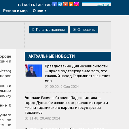
|
|
|
|
TJ
RU
EN
AR
FAR
101.5 FM
Регион и мир
О нас

Печать страницы
✉
Отправить
АКТУАЛЬНЫЕ НОВОСТИ
городе
кции и
Празднование Дня независимости
— яркое подтверждение того, что
ство)
славный народ Таджикистана ценит
оноров
мир
анов и
🕔
09:00, 9.Сен 2024
ельных
новку
Эмомали Рахмон: Столица Таджикистана —
город Душанбе является зеркалом истории и
ение 8
жизни таджикского народа и государства
таджиков
дущего
🕔
11:48, 20.Апр 2024
ов, по
ием не