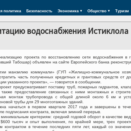
я политика
Безопасность
Экономика
Общество
Туризм
итацию водоснабжения Истиклола
реализацию проекта по восстановлению сети водоснабжения в 
ывший Табошар) объявлен на сайте Европейского банка реконстру
гии манзилию коммунали» (ГУП «Жилищно-коммунальное хозяй
тратить часть полученных кредитных и грантовых средств от д
ции указанного проекта», — говорится в сообщении.
роект предусматривает поставку труб, пожарных гидрантов, клап
а также предоставление связанных с ними монтажных и строит
ючая монтаж трубопровода с общей длиной около 6 км и уста
новой трубы для 29 многоэтажных зданий.
жна начаться в первом квартале 2017 года и завершены в теч
ле подписания контракта, включая зимний перерыв.
минимальным критериям: средний годовой оборот в качестве ве
 $600 тысяч и опыт выполнения, по крайней мере, трех проект
м контрактом в течение последних пяти лет, каждый со значен