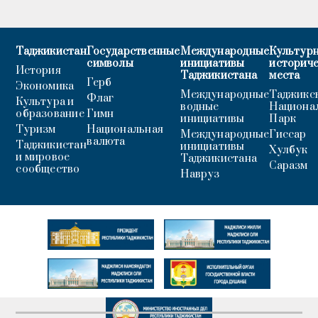
Таджикистан
Государственные
Международные
Культурн
символы
инициативы
историч
История
Таджикистана
места
Герб
Экономика
Международные
Таджикс
Флаг
Культура и
водные
Национа
образование
Гимн
инициативы
Парк
Туризм
Национальная
Международные
Гиссар
валюта
Таджикистан
инициативы
Хулбук
и мировое
Таджикистана
Саразм
сообщество
Навруз