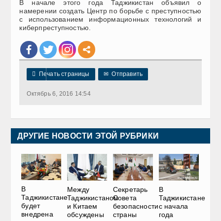
В начале этого года Таджикистан объявил о
намерении создать Центр по борьбе с преступностью
с использованием информационных технологий и
киберпреступностью.

Печать страницы
✉
Отправить
Октябрь 6, 2016 14:54
ДРУГИЕ НОВОСТИ ЭТОЙ РУБРИКИ
В
Между
Секретарь
В
Таджикистане
Таджикистаном
Совета
Таджикистане
будет
и Китаем
безопасности
с начала
внедрена
обсуждены
страны
года