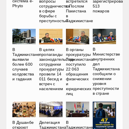
система e-
вопросы
встретился
зарегистрировано
Phyto
сотрудничества
с Послом
513
в сфере
Пакистана
пожаров
борьбы с
в
преступностью
Таджикистане
В
В
В целях
В органы
Министерстве
Таджикистане
пропаганды
прокуратуры
внутренних
выявили
законодательства
Таджикистана
дел
более 600
сотрудники
поступило
Таджикистана
случаев
прокуратуры
22 063
сообщили о
колдовства
провели 14
обращения
снижении
и гадания
011 бесед и
физических
уровня
встреч с
и
преступности
населением
юридических
в стране
лиц
В Душанбе
Делегация
В
откроют
Таджикистана
Таджикистане