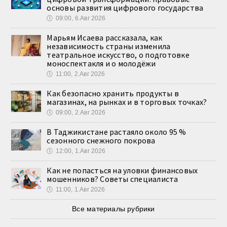
основы развития цифрового государства
🕔
09:00, 6.Авг 2026
Марьям Исаева рассказала, как
независимость страны изменила
театральное искусство, о подготовке
моноспектакля и о молодёжи
🕔
11:00, 2.Авг 2026
Как безопасно хранить продукты в
магазинах, на рынках и в торговых точках?
🕔
09:00, 2.Авг 2026
В Таджикистане растаяло около 95 %
сезонного снежного покрова
🕔
12:00, 1.Авг 2026
Как не попасться на уловки финансовых
мошенников? Советы специалиста
🕔
11:00, 1.Авг 2026
Все материалы рубрики