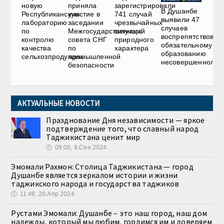
новую
приняла
зарегистрировали
В Душанбе
Республиканскую
участие в
741 случай
выявили 47
лабораторию
заседании
чрезвычайных
случаев
по
Межгосударственного
ситуаций
воспрепятствован
контролю
совета СНГ
природного
обязательному
качества
по
характера
образованию
сельхозпродукции
промышленной
несовершеннолет
безопасности
АКТУАЛЬНЫЕ НОВОСТИ
Празднование Дня независимости — яркое
подтверждение того, что славный народ
Таджикистана ценит мир
🕔
09:00, 9.Сен 2024
Эмомали Рахмон: Столица Таджикистана — город
Душанбе является зеркалом истории и жизни
таджикского народа и государства таджиков
🕔
11:48, 20.Апр 2024
Рустами Эмомали: Душанбе – это наш город, наш дом
надежды, который мы любим, гордимся им и доверяем