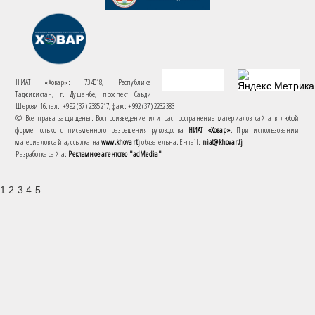
НИАТ «Ховар»: 734018, Республика
Таджикистан, г. Душанбе, проспект Саъди
Шерози 16. тел.: +992 (37) 2385217, факс: +992 (37) 2232383
© Все права защищены. Воспроизведение или распространение материалов сайта в любой
форме только с письменного разрешения руководства
НИАТ «Ховар»
. При использовании
материалов сайта, ссылка на
www.khovar.tj
обязательна. E-mail:
niat@khovar.tj
Разработка сайта:
Рекламное агентство "adMedia"
1 2 3 4 5