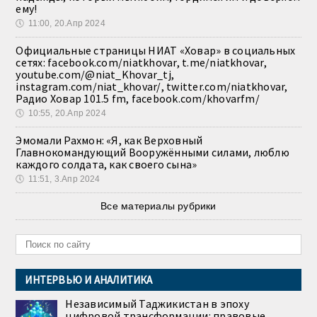
ему!
🕔
11:00, 20.Апр 2024
Официальные страницы НИАТ «Ховар» в социальных
сетях: facebook.com/niatkhovar, t.me/niatkhovar,
youtube.com/@niat_Khovar_tj,
instagram.com/niat_khovar/, twitter.com/niatkhovar,
Радио Ховар 101.5 fm, facebook.com/khovarfm/
🕔
10:55, 20.Апр 2024
Эмомали Рахмон: «Я, как Верховный
Главнокомандующий Вооружёнными силами, люблю
каждого солдата, как своего сына»
🕔
11:51, 3.Апр 2024
Все материалы рубрики
ИНТЕРВЬЮ И АНАЛИТИКА
Независимый Таджикистан в эпоху
цифровой трансформации: правовые