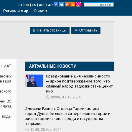
|
|
|
|
TJ
RU
EN
AR
FAR
101.5 FM
Регион и мир
О нас

Печать страницы
✉
Отправить
АКТУАЛЬНЫЕ НОВОСТИ
и НИАТ
Празднование Дня независимости
еских
— яркое подтверждение того, что
января
славный народ Таджикистана ценит
мир
еского
🕔
09:00, 9.Сен 2024
они 39
плата
Эмомали Рахмон: Столица Таджикистана —
город Душанбе является зеркалом истории и
 воды
жизни таджикского народа и государства
таджиков
🕔
11:48, 20.Апр 2024