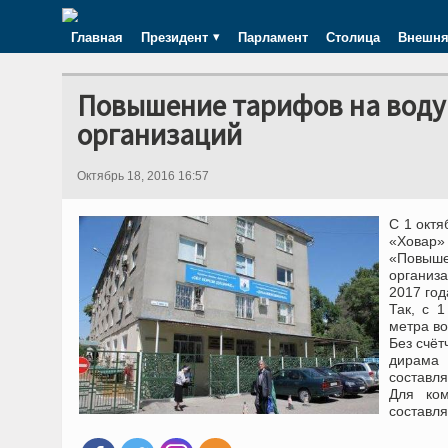
Главная
Президент
Парламент
Столица
Внешня
Повышение тарифов на воду
организаций
Октябрь 18, 2016 16:57
С 1 окт
«Ховар»
«Повыш
организ
2017 год
Так, с 
метра во
Без счёт
дирама 
составля
Для ком
составля