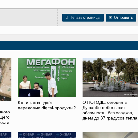

Печать страницы
✉
Отправить
О ПОГОДЕ: сегодня в
Кто и как создаёт
Душанбе небольшая
передовые digital-продукты?
иного
облачность, без осадков,
ющего
днем до 37 градусов тепла
ости