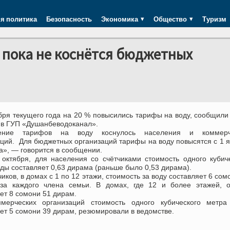
я политика
Безопасность
Экономика
Общество
Туризм
 пока не коснётся бюджетных
ября текущего года на 20 % повысились тарифы на воду, сообщил
 в ГУП «Душанбеводоканал».
ение тарифов на воду коснулось населения и коммерч
аций. Для бюджетных организаций тарифы на воду повысятся с 1 
а», — говорится в сообщении.
1 октября, для населения со счётчиками стоимость одного кубич
ды составляет 0,63 дирама (раньше было 0,53 дирама).
чиков, в домах с 1 по 12 этажи, стоимость за воду составляет 6 сом
за каждого члена семьи. В домах, где 12 и более этажей, о
ет 8 сомони 51 дирам.
мерческих организаций стоимость одного кубического метра
ет 5 сомони 39 дирам, резюмировали в ведомстве.