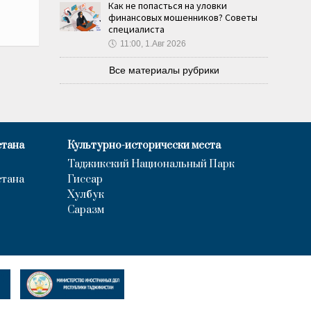
Как не попасться на уловки
финансовых мошенников? Советы
специалиста
🕔
11:00, 1.Авг 2026
Все материалы рубрики
стана
Культурно-исторически места
Таджикский Национальный Парк
стана
Гиссар
Хулбук
Саразм