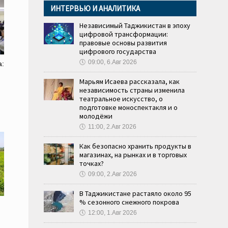
ИНТЕРВЬЮ И АНАЛИТИКА
Независимый Таджикистан в эпоху
цифровой трансформации:
правовые основы развития
цифрового государства
🕔
09:00, 6.Авг 2026
а:
Марьям Исаева рассказала, как
независимость страны изменила
театральное искусство, о
подготовке моноспектакля и о
молодёжи
🕔
11:00, 2.Авг 2026
Как безопасно хранить продукты в
магазинах, на рынках и в торговых
точках?
🕔
09:00, 2.Авг 2026
В Таджикистане растаяло около 95
% сезонного снежного покрова
🕔
12:00, 1.Авг 2026