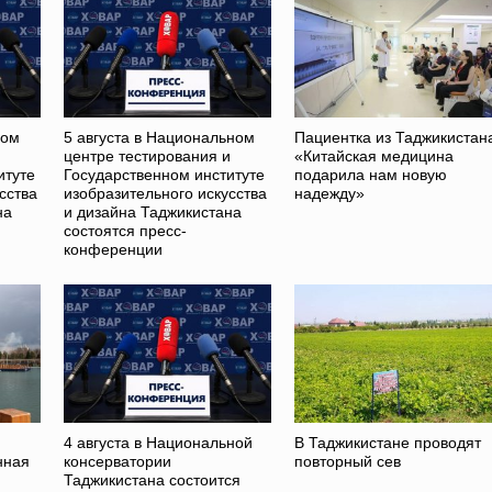
ном
5 августа в Национальном
Пациентка из Таджикистан
и
центре тестирования и
«Китайская медицина
итуте
Государственном институте
подарила нам новую
сства
изобразительного искусства
надежду»
на
и дизайна Таджикистана
состоятся пресс-
конференции
4 августа в Национальной
В Таджикистане проводят
нная
консерватории
повторный сев
Таджикистана состоится