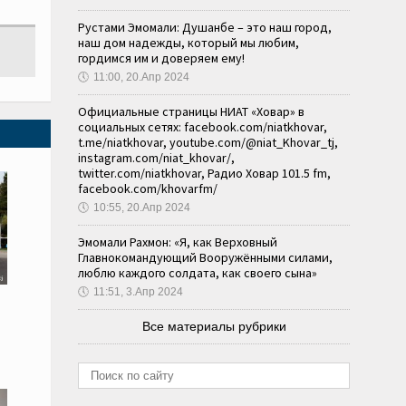
Рустами Эмомали: Душанбе – это наш город,
наш дом надежды, который мы любим,
гордимся им и доверяем ему!
🕔
11:00, 20.Апр 2024
Официальные страницы НИАТ «Ховар» в
социальных сетях: facebook.com/niatkhovar,
t.me/niatkhovar, youtube.com/@niat_Khovar_tj,
instagram.com/niat_khovar/,
twitter.com/niatkhovar, Радио Ховар 101.5 fm,
facebook.com/khovarfm/
🕔
10:55, 20.Апр 2024
Эмомали Рахмон: «Я, как Верховный
Главнокомандующий Вооружёнными силами,
люблю каждого солдата, как своего сына»
🕔
11:51, 3.Апр 2024
Все материалы рубрики