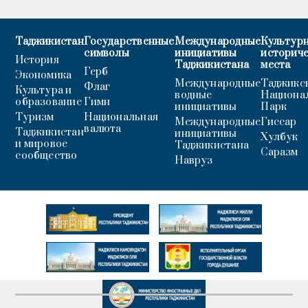
Таджикистан
Государственные
Международные
Культурн
символы
инициативы
историч
История
Таджикистана
места
Герб
Экономика
Международные
Таджикс
Флаг
Культура и
водные
Национа
образование
Гимн
инициативы
Парк
Туризм
Национальная
Международные
Гиссар
валюта
Таджикистан
инициативы
Хулбук
и мировое
Таджикистана
Саразм
сообщество
Навруз