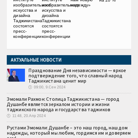
на 20 %
изобразительного
изобразительного
надежду»
искусства и
искусства и
дизайна
дизайна
Таджикистана
Таджикистана
состоятся
состоятся
пресс-
пресс-
конференции
конференции
АКТУАЛЬНЫЕ НОВОСТИ
Празднование Дня независимости — яркое
подтверждение того, что славный народ
Таджикистана ценит мир
🕔
09:00, 9.Сен 2024
Эмомали Рахмон: Столица Таджикистана — город
Душанбе является зеркалом истории и жизни
таджикского народа и государства таджиков
🕔
11:48, 20.Апр 2024
Рустами Эмомали: Душанбе – это наш город, наш дом
надежды, который мы любим, гордимся им и доверяем