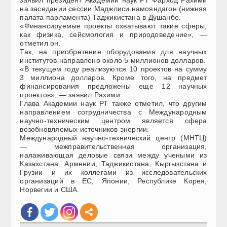
заявил президент Академии наук РТ Фарход Рахими
на заседании сессии Маджлиси намояндагон (нижняя
палата парламента) Таджикистана в Душанбе.
«Финансируемые проекты охватывают такие сферы,
как физика, сейсмология и природоведение», —
отметил он.
Так, на приобретение оборудования для научных
институтов направлено около 5 миллионов долларов.
«В текущем году реализуются 10 проектов на сумму
3 миллиона долларов. Кроме того, на предмет
финансирования предложены еще 12 научных
проектов», — заявил Рахими.
Глава Академии наук РТ также отметил, что другим
направлением сотрудничества с Международным
научно-техническим центром является сфера
возобновляемых источников энергии.
Международный научно-технический центр (МНТЦ)
— межправительственная организация,
налаживающая деловые связи между учеными из
Казахстана, Армении, Таджикистана, Кыргызстана и
Грузии и их коллегами из исследовательских
организаций в ЕС, Японии, Республике Корея,
Норвегии и США.