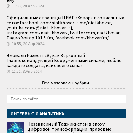
ему!
🕔
11:00, 20.Апр 2024
Официальные страницы НИАТ «Ховар» в социальных
сетях: facebook.com/niatkhovar, t.me/niatkhovar,
youtube.com/@niat_Khovar_tj,
instagram.com/niat_khovar/, twitter.com/niatkhovar,
Радио Ховар 101.5 fm, facebook.com/khovarfm/
🕔
10:55, 20.Апр 2024
Эмомали Рахмон: «Я, как Верховный
Главнокомандующий Вооружёнными силами, люблю
каждого солдата, как своего сына»
🕔
11:51, 3.Апр 2024
Все материалы рубрики
ИНТЕРВЬЮ И АНАЛИТИКА
Независимый Таджикистан в эпоху
цифровой трансформации: правовые