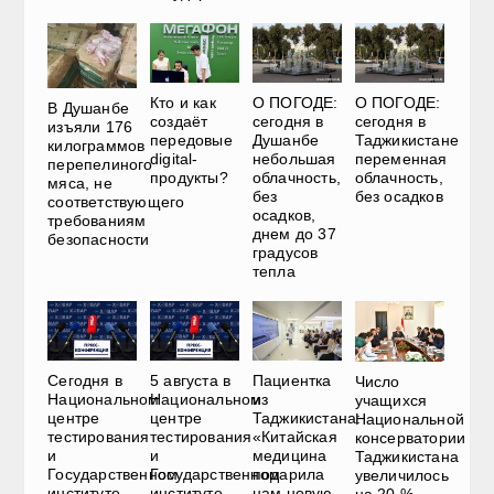
О ПОГОДЕ:
О ПОГОДЕ:
Кто и как
В Душанбе
сегодня в
сегодня в
создаёт
изъяли 176
Душанбе
Таджикистане
передовые
килограммов
небольшая
переменная
digital-
перепелиного
облачность,
облачность,
продукты?
мяса, не
без
без осадков
соответствующего
осадков,
требованиям
днем до 37
безопасности
градусов
тепла
Сегодня в
5 августа в
Пациентка
Число
Национальном
Национальном
из
учащихся
центре
центре
Таджикистана:
Национальной
тестирования
тестирования
«Китайская
консерватории
и
и
медицина
Таджикистана
Государственном
Государственном
подарила
увеличилось
институте
институте
нам новую