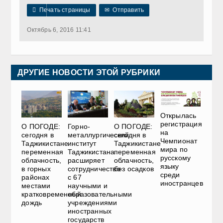

Печать страницы
✉
Отправить
Октябрь 6, 2016 11:41
ДРУГИЕ НОВОСТИ ЭТОЙ РУБРИКИ
Открылась
регистрация
О ПОГОДЕ:
Горно-
О ПОГОДЕ:
на
сегодня в
металлургический
сегодня в
Чемпионат
Таджикистане
институт
Таджикистане
мира по
переменная
Таджикистана
переменная
русскому
облачность,
расширяет
облачность,
языку
в горных
сотрудничество
без осадков
среди
районах
с 67
иностранцев
местами
научными и
кратковременный
образовательными
дождь
учреждениями
иностранных
государств