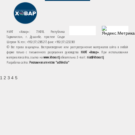
НИАТ «Ховар»: 734018, Республика
Таджикистан, г. Душанбе, проспект Саъди
Шерози 16. тел.: +992 (37) 2385217, факс: +992 (37) 2232383
© Все права защищены. Воспроизведение или распространение материалов сайта в любой
форме только с письменного разрешения руководства
НИАТ «Ховар»
. При использовании
материалов сайта, ссылка на
www.khovar.tj
обязательна. E-mail:
niat@khovar.tj
Разработка сайта:
Рекламное агентство "adMedia"
1 2 3 4 5