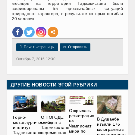
месяцев на территории Таджикистана были
зафиксированы 55 чрезвычайных ситуаций
природного характера, в результате которых погибли
20 человек.

Печать страницы
✉
Отправить
Октябрь 7, 2016 12:30
ДРУГИЕ НОВОСТИ ЭТОЙ РУБРИКИ
Открылась
регистрация
Горно-
О ПОГОДЕ:
В Душанбе
на
металлургический
сегодня в
изъяли 176
Чемпионат
институт
Таджикистане
килограммов
мира по
Таджикистана
переменная
перепелиного