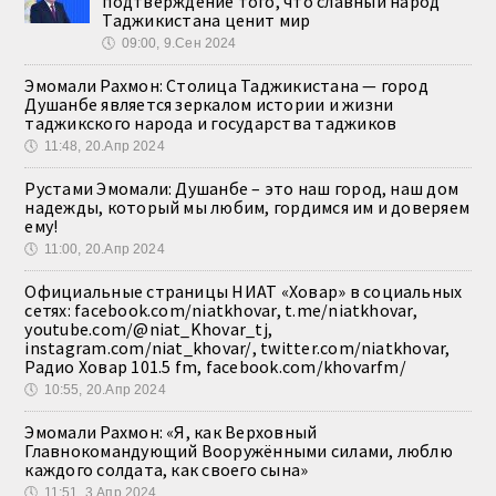
подтверждение того, что славный народ
Таджикистана ценит мир
🕔
09:00, 9.Сен 2024
Эмомали Рахмон: Столица Таджикистана — город
Душанбе является зеркалом истории и жизни
таджикского народа и государства таджиков
🕔
11:48, 20.Апр 2024
Рустами Эмомали: Душанбе – это наш город, наш дом
надежды, который мы любим, гордимся им и доверяем
ему!
🕔
11:00, 20.Апр 2024
Официальные страницы НИАТ «Ховар» в социальных
сетях: facebook.com/niatkhovar, t.me/niatkhovar,
youtube.com/@niat_Khovar_tj,
instagram.com/niat_khovar/, twitter.com/niatkhovar,
Радио Ховар 101.5 fm, facebook.com/khovarfm/
🕔
10:55, 20.Апр 2024
Эмомали Рахмон: «Я, как Верховный
Главнокомандующий Вооружёнными силами, люблю
каждого солдата, как своего сына»
🕔
11:51, 3.Апр 2024