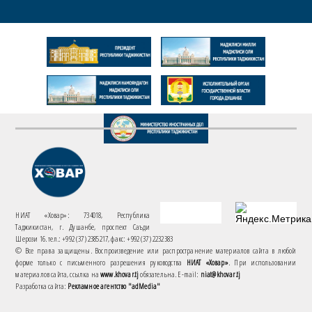
НИАТ «Ховар»: 734018, Республика
Таджикистан, г. Душанбе, проспект Саъди
Шерози 16. тел.: +992 (37) 2385217, факс: +992 (37) 2232383
© Все права защищены. Воспроизведение или распространение материалов сайта в любой
форме только с письменного разрешения руководства
НИАТ «Ховар»
. При использовании
материалов сайта, ссылка на
www.khovar.tj
обязательна. E-mail:
niat@khovar.tj
Разработка сайта:
Рекламное агентство "adMedia"