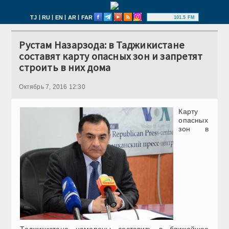
|
|
|
|
TJ
RU
EN
AR
FAR
101.5 FM
Рустам Назарзода: в Таджикистане
составят карту опасных зон и запретят
строить в них дома
Октябрь 7, 2016 12:30
Карту
опасных
зон в
Таджикистане намерены составить в ближайшее