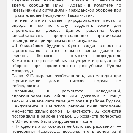
время, сообщили НИАТ «Ховар» в Комитете по
чрезвычайным ситуациям и гражданской обороне при
Правительстве Республики Таджикистан.
На ней отметят самые природоопасные места, и
впредь в них не станут выделять земли для
строительства домов. Данное решение будет
способствовать предотвращению трагических
последствий при чрезвычайных ситуациях.
«В ближайшем будущем будет введен запрет на
строительство в этих опасных зонах домов из
глиняных блоков», — отметил председатель
Комитета по чрезвычайным ситуациям и гражданской
обороне при правительстве республики Рустам
Назарзода.
Глава КЧС выразил озабоченность, что сегодня при
строительстве домов никакие нормы не
соблюдаются.
Напомним, в результате наводнений,
спровоцированных обильными дождями в конце
весны и начале лета текущего года в районе Рудаки,
Пенджикенте и Раштском регионе были затоплены
множество жилых домов. В частности, 32 хозяйства
пострадали в районе Рудаки, 15 хозяйств полностью
и 30 частично были разрушены в Раште.
«Ни одно из этих хозяйств не было застраховано», —
подчеркнул Назарзода, добавив, что в целом за 9