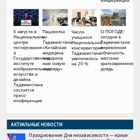
конференции
5 августа в
Пациентка
О ПОГОДЕ:
Число
Национальном
из
сегодня в
учащихся
центре
Таджикистана:
Таджикистане
Национальной
тестирования
«Китайская
переменная
консерватории
и
медицина
облачность,
Таджикистана
Государственном
подарила
местами
увеличилось
институте
нам новую
кратковременный
на 20 %
изобразительного
надежду»
дождь
искусства и
дизайна
Таджикистана
состоятся
пресс-
конференции
АКТУАЛЬНЫЕ НОВОСТИ
Празднование Дня независимости — яркое