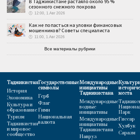
В Таджикистане растаяло около 95 %
сезонного снежного покрова
🕔
12:00, 1.Авг 2026
Как не попасться на уловки финансовых
мошенников? Советы специалиста
🕔
11:00, 1.Авг 2026
Все материалы рубрики
Таджикистан
Государственные
Международные
Культурн
символы
инициативы
историч
История
Таджикистана
места
Герб
Экономика
Международные
Таджикс
Флаг
Культура и
водные
Национа
образование
Гимн
инициативы
Парк
Туризм
Национальная
Международные
Гиссар
валюта
Таджикистан
инициативы
Хулбук
и мировое
Таджикистана
Саразм
сообщество
Навруз