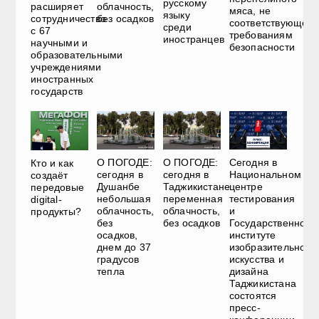
русскому
расширяет
облачность,
мяса, не
языку
сотрудничество
без осадков
соответствующего
среди
с 67
требованиям
иностранцев
научными и
безопасности
образовательными
учреждениями
иностранных
государств
О ПОГОДЕ:
О ПОГОДЕ:
Сегодня в
Кто и как
сегодня в
сегодня в
Национальном
создаёт
Душанбе
Таджикистане
центре
передовые
небольшая
переменная
тестирования
digital-
облачность,
облачность,
и
продукты?
без
без осадков
Государственном
осадков,
институте
днем до 37
изобразительного
градусов
искусства и
тепла
дизайна
Таджикистана
состоятся
пресс-