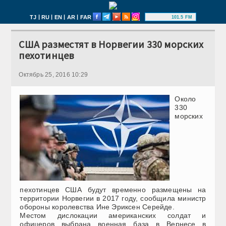
|
|
|
|
TJ
RU
EN
AR
FAR
101.5 FM
США разместят в Норвегии 330 морских
пехотинцев
Октябрь 25, 2016 10:29
Около
330
морских
пехотинцев США будут временно размещены на
территории Норвегии в 2017 году, сообщила министр
обороны королевства Ине Эриксен Серейде.
Местом дислокации американских солдат и
офицеров выбрана военная база в Вернесе в