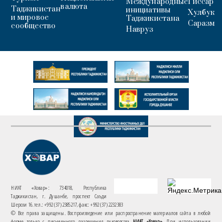
Международные
Гиссар
валюта
Таджикистан
инициативы
Хулбук
и мировое
Таджикистана
Саразм
сообщество
Навруз
НИАТ «Ховар»: 734018, Республика
Таджикистан, г. Душанбе, проспект Саъди
Шерози 16. тел.: +992 (37) 2385217, факс: +992 (37) 2232383
© Все права защищены. Воспроизведение или распространение материалов сайта в любой
форме только с письменного разрешения руководства
НИАТ «Ховар»
. При использовании