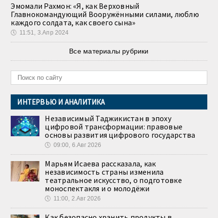
Эмомали Рахмон: «Я, как Верховный
Главнокомандующий Вооружёнными силами, люблю
каждого солдата, как своего сына»
🕔
11:51, 3.Апр 2024
Все материалы рубрики
ИНТЕРВЬЮ И АНАЛИТИКА
Независимый Таджикистан в эпоху
цифровой трансформации: правовые
основы развития цифрового государства
🕔
09:00, 6.Авг 2026
Марьям Исаева рассказала, как
независимость страны изменила
театральное искусство, о подготовке
моноспектакля и о молодёжи
🕔
11:00, 2.Авг 2026
Как безопасно хранить продукты в