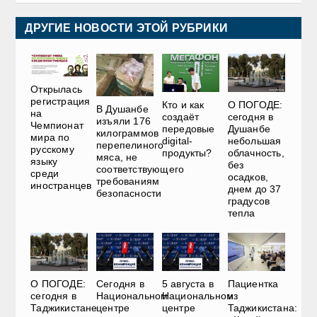
ДРУГИЕ НОВОСТИ ЭТОЙ РУБРИКИ
Открылась
регистрация
О ПОГОДЕ:
Кто и как
В Душанбе
на
сегодня в
создаёт
изъяли 176
Чемпионат
Душанбе
передовые
килограммов
мира по
небольшая
digital-
перепелиного
русскому
облачность,
продукты?
мяса, не
языку
без
соответствующего
среди
осадков,
требованиям
иностранцев
днем до 37
безопасности
градусов
тепла
О ПОГОДЕ:
Сегодня в
5 августа в
Пациентка
сегодня в
Национальном
Национальном
из
Таджикистане
центре
центре
Таджикистана: