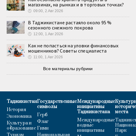
магазинах, на рынках и в торговых точках?
🕔
09:00, 2.Авг 2026
В Таджикистане растаяло около 95 %
сезонного снежного покрова
🕔
12:00, 1.Авг 2026
Как не попасться на уловки финансовых
мошенников? Советы специалиста
🕔
11:00, 1.Авг 2026
Все материалы рубрики
Таджикистан
Государственные
Международные
Культурн
символы
инициативы
историч
История
Таджикистана
места
Герб
Экономика
Международные
Таджикс
Флаг
Культура и
водные
Национа
образование
Гимн
инициативы
Парк
Туризм
Национальная