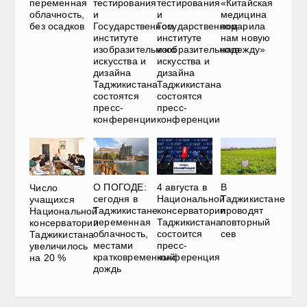
переменная
тестирования
тестирования
«Китайская
облачность,
и
и
медицина
без осадков
Государственном
Государственном
подарила
институте
институте
нам новую
изобразительного
изобразительного
надежду»
искусства и
искусства и
дизайна
дизайна
Таджикистана
Таджикистана
состоятся
состоятся
пресс-
пресс-
конференции
конференции
О ПОГОДЕ:
4 августа в
В
Число
сегодня в
Национальной
Таджикистане
учащихся
Таджикистане
консерватории
проводят
Национальной
переменная
Таджикистана
повторный
консерватории
облачность,
состоится
сев
Таджикистана
местами
пресс-
увеличилось
кратковременный
конференция
на 20 %
дождь