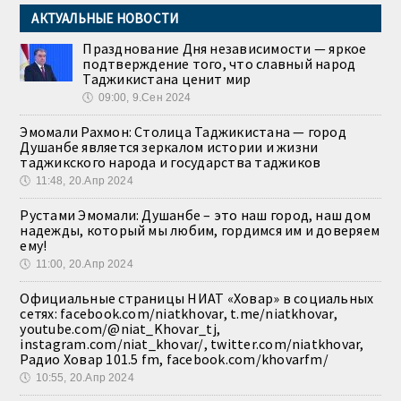
АКТУАЛЬНЫЕ НОВОСТИ
Празднование Дня независимости — яркое
подтверждение того, что славный народ
Таджикистана ценит мир
🕔
09:00, 9.Сен 2024
Эмомали Рахмон: Столица Таджикистана — город
Душанбе является зеркалом истории и жизни
таджикского народа и государства таджиков
🕔
11:48, 20.Апр 2024
Рустами Эмомали: Душанбе – это наш город, наш дом
надежды, который мы любим, гордимся им и доверяем
ему!
🕔
11:00, 20.Апр 2024
Официальные страницы НИАТ «Ховар» в социальных
сетях: facebook.com/niatkhovar, t.me/niatkhovar,
youtube.com/@niat_Khovar_tj,
instagram.com/niat_khovar/, twitter.com/niatkhovar,
Радио Ховар 101.5 fm, facebook.com/khovarfm/
🕔
10:55, 20.Апр 2024