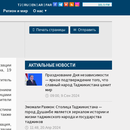
|
|
|
|
TJ
RU
EN
AR
FAR
101.5 FM
Регион и мир
О нас
я

Печать страницы
✉
Отправить
АКТУАЛЬНЫЕ НОВОСТИ
зации
ра, 19
Празднование Дня независимости
— яркое подтверждение того, что
титель
славный народ Таджикистана ценит
мир
ением
лицами
🕔
09:00, 9.Сен 2024
ители
Эмомали Рахмон: Столица Таджикистана —
астием
город Душанбе является зеркалом истории и
 также
жизни таджикского народа и государства
таджиков
ация,
🕔
11:48, 20.Апр 2024
зации