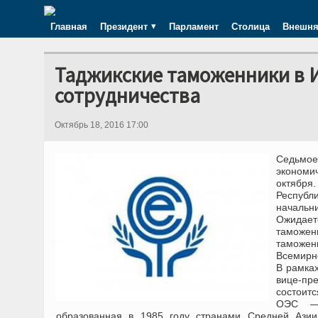
Главная
Президент
Парламент
Столица
Внешня
Таджикские таможенники в 
сотрудничества
Октябрь 18, 2016 17:00
Седьмое
экономи
октября.
Республ
начальн
Ожидает
таможен
таможен
Всемирн
В рамка
вице-пр
состоитс
ОЭС — 
образованная в 1985 году странами Средней Ази