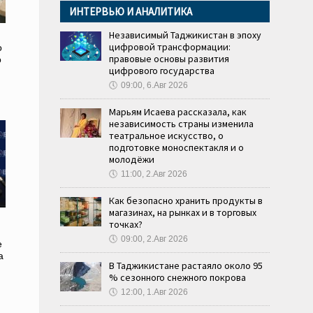
ИНТЕРВЬЮ И АНАЛИТИКА
Независимый Таджикистан в эпоху
цифровой трансформации:
о
правовые основы развития
о
цифрового государства
и
🕔
09:00, 6.Авг 2026
Марьям Исаева рассказала, как
независимость страны изменила
театральное искусство, о
подготовке моноспектакля и о
молодёжи
🕔
11:00, 2.Авг 2026
Как безопасно хранить продукты в
магазинах, на рынках и в торговых
точках?
🕔
09:00, 2.Авг 2026
е
а
В Таджикистане растаяло около 95
% сезонного снежного покрова
🕔
12:00, 1.Авг 2026