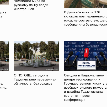
Чемпионат мира по
русскому языку среди
иностранцев
В Душанбе изъяли 176
нная
килограммов перепелиног
ов
мяса, не соответствующег
требованиям безопасност
О ПОГОДЕ: сегодня в
Сегодня в Национальном
Таджикистане переменная
центре тестирования и
в,
облачность, без осадков
Государственном институт
епла
изобразительного искусств
и дизайна Таджикистана
состоятся пресс-
конференции