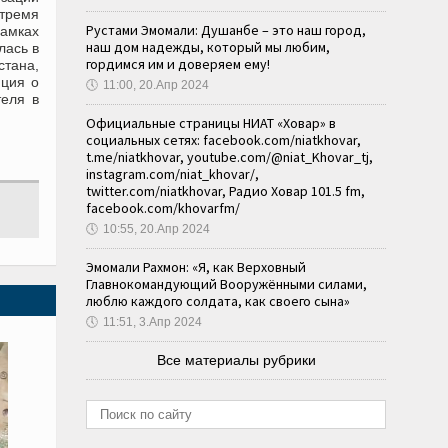
 тремя
Рустами Эмомали: Душанбе – это наш город,
рамках
наш дом надежды, который мы любим,
лась в
гордимся им и доверяем ему!
тана,
юция о
🕔
11:00, 20.Апр 2024
теля в
Официальные страницы НИАТ «Ховар» в
социальных сетях: facebook.com/niatkhovar,
t.me/niatkhovar, youtube.com/@niat_Khovar_tj,
instagram.com/niat_khovar/,
twitter.com/niatkhovar, Радио Ховар 101.5 fm,
facebook.com/khovarfm/
🕔
10:55, 20.Апр 2024
Эмомали Рахмон: «Я, как Верховный
Главнокомандующий Вооружёнными силами,
люблю каждого солдата, как своего сына»
🕔
11:51, 3.Апр 2024
Все материалы рубрики