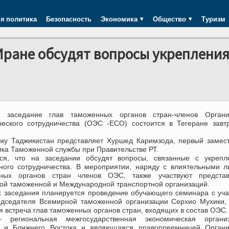
я политика
Безопасность
Экономика
Общество
Туризм
Иране обсудят вопросы укреплени
 заседание глав таможенных органов стран-членов Органи
ческого сотрудничества (ОЭС -ECO) состоится в Тегеране завт
ику Таджикистан представляет Хуршед Каримзода, первый замес
ика Таможенной службы при Правительстве РТ.
ся, что на заседании обсудят вопросы, связанные с укрепл
ного сотрудничества. В мероприятии, наряду с влиятельными 
ных органов стран членов ОЭС, также участвуют представ
ой таможенной и Международной транспортной организаций.
х заседания планируется проведение обучающего семинара с уч
едседателя Всемирной таможенной организации Серхио Мухики,
я встреча глав таможенных органов стран, входящих в состав ОЭС.
региональная межгосударственная экономическая организ
и и Ближнего Востока и являющаяся правопреемницей Органи