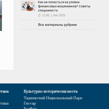
Как не попасться на уловки
финансовых мошенников? Советы
специалиста
🕔
11:00, 1.Авг 2026
Все материалы рубрики
стана
Культурно-исторически места
Таджикский Национальный Парк
стана
Гиссар
Хулбук