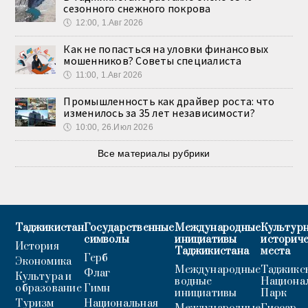
сезонного снежного покрова
🕔
12:00, 1.Авг 2026
Как не попасться на уловки финансовых
мошенников? Советы специалиста
🕔
11:00, 1.Авг 2026
Промышленность как драйвер роста: что
изменилось за 35 лет независимости?
🕔
10:00, 26.Июл 2026
Все материалы рубрики
Таджикистан
Государственные
Международные
Культурн
символы
инициативы
историч
История
Таджикистана
места
Герб
Экономика
Международные
Таджикс
Флаг
Культура и
водные
Национа
образование
Гимн
инициативы
Парк
Туризм
Национальная