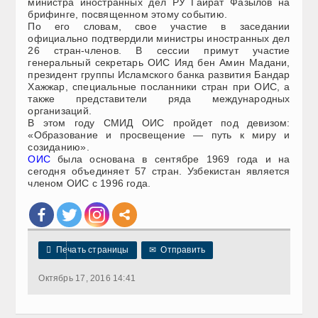
министра иностранных дел РУ Гайрат Фазылов на
брифинге, посвященном этому событию.
По его словам, свое участие в заседании
официально подтвердили министры иностранных дел
26 стран-членов. В сессии примут участие
генеральный секретарь ОИС Ияд бен Амин Мадани,
президент группы Исламского банка развития Бандар
Хажжар, специальные посланники стран при ОИС, а
также представители ряда международных
организаций.
В этом году СМИД ОИС пройдет под девизом:
«Образование и просвещение — путь к миру и
созиданию».
ОИС
была основана в сентябре 1969 года и на
сегодня объединяет 57 стран. Узбекистан является
членом ОИС с 1996 года.

Печать страницы
✉
Отправить
Октябрь 17, 2016 14:41