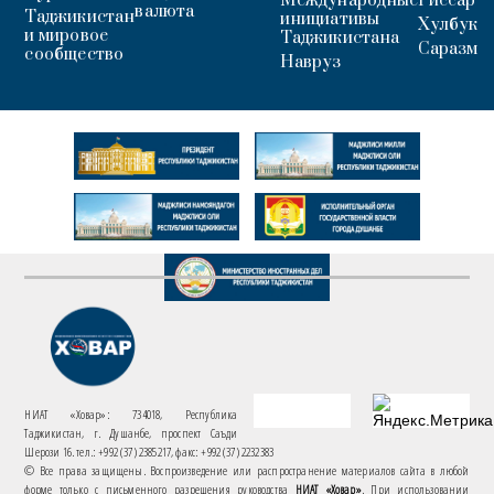
Международные
Гиссар
валюта
Таджикистан
инициативы
Хулбук
и мировое
Таджикистана
Саразм
сообщество
Навруз
НИАТ «Ховар»: 734018, Республика
Таджикистан, г. Душанбе, проспект Саъди
Шерози 16. тел.: +992 (37) 2385217, факс: +992 (37) 2232383
© Все права защищены. Воспроизведение или распространение материалов сайта в любой
форме только с письменного разрешения руководства
НИАТ «Ховар»
. При использовании