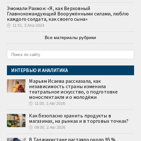
Эмомали Рахмон: «Я, как Верховный
Главнокомандующий Вооружёнными силами, люблю
каждого солдата, как своего сына»
🕔
11:51, 3.Апр 2024
Все материалы рубрики
ИНТЕРВЬЮ И АНАЛИТИКА
Марьям Исаева рассказала, как
независимость страны изменила
театральное искусство, о подготовке
моноспектакля и о молодёжи
🕔
11:00, 2.Авг 2026
Как безопасно хранить продукты в
магазинах, на рынках и в торговых точках?
🕔
09:00, 2.Авг 2026
В Таджикистане растаяло около 95 %