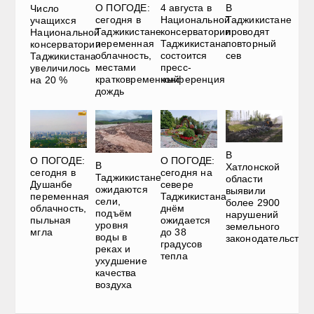
О ПОГОДЕ:
4 августа в
В
Число
сегодня в
Национальной
Таджикистане
учащихся
Таджикистане
консерватории
проводят
Национальной
переменная
Таджикистана
повторный
консерватории
облачность,
состоится
сев
Таджикистана
местами
пресс-
увеличилось
кратковременный
конференция
на 20 %
дождь
В
О ПОГОДЕ:
О ПОГОДЕ:
В
Хатлонской
сегодня в
сегодня на
Таджикистане
области
Душанбе
севере
ожидаются
выявили
переменная
Таджикистана
сели,
более 2900
облачность,
днём
подъём
нарушений
пыльная
ожидается
уровня
земельного
мгла
до 38
воды в
законодательства
градусов
реках и
тепла
ухудшение
качества
воздуха