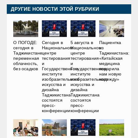
ДРУГИЕ НОВОСТИ ЭТОЙ РУБРИКИ
О ПОГОДЕ:
Сегодня в
5 августа в
Пациентка
сегодня в
Национальном
Национальном
из
Таджикистане
центре
центре
Таджикистана:
переменная
тестирования
тестирования
«Китайская
облачность,
и
и
медицина
без осадков
Государственном
Государственном
подарила
институте
институте
нам новую
изобразительного
изобразительного
надежду»
искусства и
искусства и
дизайна
дизайна
Таджикистана
Таджикистана
состоятся
состоятся
пресс-
пресс-
конференции
конференции