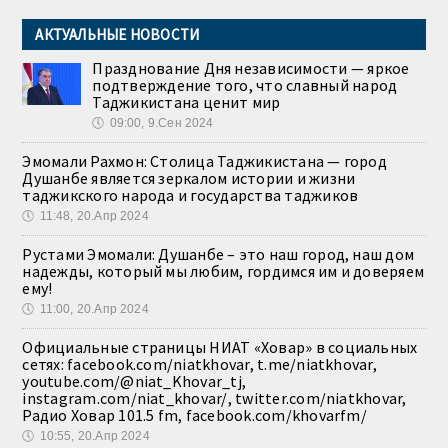
АКТУАЛЬНЫЕ НОВОСТИ
Празднование Дня независимости — яркое
подтверждение того, что славный народ
Таджикистана ценит мир
🕔
09:00, 9.Сен 2024
Эмомали Рахмон: Столица Таджикистана — город
Душанбе является зеркалом истории и жизни
таджикского народа и государства таджиков
🕔
11:48, 20.Апр 2024
Рустами Эмомали: Душанбе – это наш город, наш дом
надежды, который мы любим, гордимся им и доверяем
ему!
🕔
11:00, 20.Апр 2024
Официальные страницы НИАТ «Ховар» в социальных
сетях: facebook.com/niatkhovar, t.me/niatkhovar,
youtube.com/@niat_Khovar_tj,
instagram.com/niat_khovar/, twitter.com/niatkhovar,
Радио Ховар 101.5 fm, facebook.com/khovarfm/
🕔
10:55, 20.Апр 2024