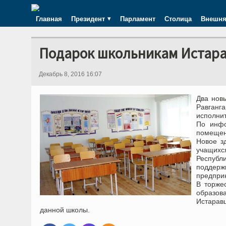
Главная
Президент
Парламент
Столица
Внешня
Подарок школьникам Истар
Декабрь 8, 2016 16:07
Два нов
Равганг
исполнит
По инфо
помещен
Новое з
учащихс
Республ
поддер
предпри
В торже
образо
Истарав
данной школы.