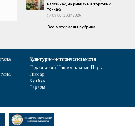
магазинах, на рынках и в торговых
точках?
🕔
09:00, 2.Авг 2026
Все материалы рубрики
стана
Культурно-исторически места
Таджикский Национальный Парк
стана
Гиссар
Хулбук
Саразм