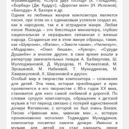
Мухаммадиев), «Слуга двух господ» (К. Гольдони),
«Борбад» (Дж. Куддус), «Дорогая моя» (Н. Исломов),
«Баходур» А. Бахори и др.
Одним из любимых жанров композитора является
песня, при этом он с одинаковым успехом создал их,
как в народном, так и в эстрадном жанре. Любая
песня Яхезода – это блестящая миниатюра, глубоко
национальная и неразрывно связанная с жизнью
народа. Созданные им в этом жанре образцы, такие,
как «Шукрона», «Ватан», «Закоти чашм», «Чилкокул»,
«Модарам», «Окил бишав», «Хумор», «Суруди
Душанбе» и многие другие, в свое время вошли в
репертуар замечательных певцов А. Бабакулова, Ш.
Муллоджановой, Д. Муродова, Н. Рахматовой, М.
Эргашевой, М. Набиевой, Т. Мухиддинова, М.
Хамракуловой, Х. Шириновой и других.
Особый мир в творчестве композитора – сочинения
для детей. Эта тема, которая преобладает и ярко
проявляется в его творчестве с 80-х годов ХХ века,
становится для него самой любимой и дорогой. По
словам супруги композитора, обращение к детской
музыке в тот период связано с потерей единственной
дочери Фатимочки, с которой он был очень близок.
Песню «Ҷавонам ман, ҷавонам ман…», которую
проникновенно исполнил Тоджиддин Мухиддинов,
композитор посвятил памяти дочери. Именно в
музыке для детей он стал находить некое