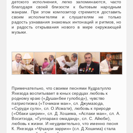
детского исполнения, легко запоминаются, часто
благодаря своей близости к бытовым народным
жанрам. При этом композитор стремится доставить
своим исполнителям и слушателям не только
радость узнавания знакомых интонаций и ритмов, но
и радость открывания нового в мире окружающей
музыки.
Примечательно, что своими песнями Кудратулло
Яхезода воспитывает в юных сердцах любовь к
родному краю («Душанбеи гулобод»), чувство
патриотизма («Точикам ман», сл. Джумазода,
«Суруди сулх», сл. О.Исмати), любовь к природе
(«Обаки ширин», сл. Д. Хошима, «Аспаки ман», сл. А.
Воситзода, «Гулпарако омаданд», сл. С. Айюби),
любовь к жизни. И неудивительно, что именно песня
К. Яхезода «Чӯҷаҳои заррин» (сл. Д.Хошима) стала