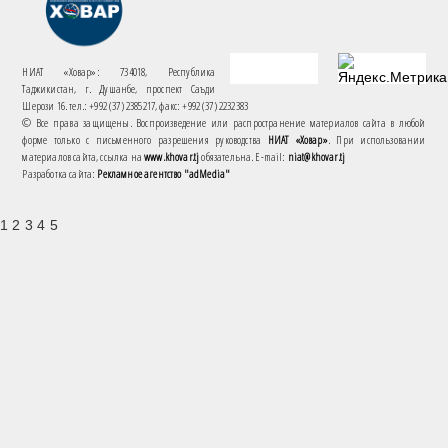
НИАТ «Ховар»: 734018, Республика
Таджикистан, г. Душанбе, проспект Саъди
Шерози 16. тел.: +992 (37) 2385217, факс: +992 (37) 2232383
© Все права защищены. Воспроизведение или распространение материалов сайта в любой
форме только с письменного разрешения руководства
НИАТ «Ховар»
. При использовании
материалов сайта, ссылка на
www.khovar.tj
обязательна. E-mail:
niat@khovar.tj
Разработка сайта:
Рекламное агентство "adMedia"
1 2 3 4 5