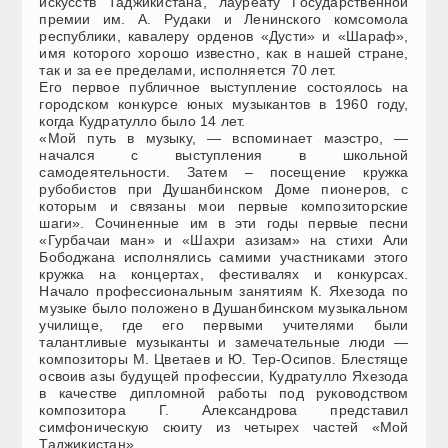
искусств Таджикистана, лауреату Государственной
премии им. А. Рудаки и Ленинского комсомола
республики, кавалеру орденов «Дусти» и «Шараф»,
имя которого хорошо известно, как в нашей стране,
так и за ее пределами, исполняется 70 лет.
Его первое публичное выступление состоялось на
городском конкурсе юных музыкантов в 1960 году,
когда Кудратулло было 14 лет.
«Мой путь в музыку, — вспоминает маэстро, —
начался с выступления в школьной
самодеятельности. Затем – посещение кружка
рубобистов при Душанбинском Доме пионеров, с
которым и связаны мои первые композиторские
шаги». Сочиненные им в эти годы первые песни
«Гурбачаи ман» и «Шахри азизам» на стихи Али
Бободжана исполнялись самими участниками этого
кружка на концертах, фестивалях и конкурсах.
Начало профессиональным занятиям К. Яхезода по
музыке было положено в Душанбинском музыкальном
училище, где его первыми учителями были
талантливые музыканты и замечательные люди —
композиторы М. Цветаев и Ю. Тер-Осипов. Блестяще
освоив азы будущей профессии, Кудратулло Яхезода
в качестве дипломной работы под руководством
композитора Г. Александрова представил
симфоническую сюиту из четырех частей «Мой
Таджикистан».