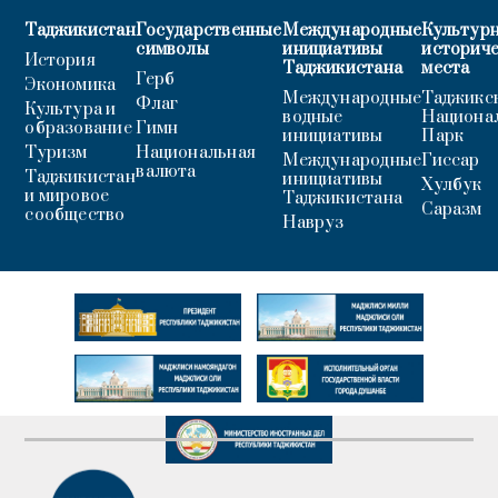
Таджикистан
Государственные
Международные
Культурн
символы
инициативы
историч
История
Таджикистана
места
Герб
Экономика
Международные
Таджикс
Флаг
Культура и
водные
Национа
образование
Гимн
инициативы
Парк
Туризм
Национальная
Международные
Гиссар
валюта
Таджикистан
инициативы
Хулбук
и мировое
Таджикистана
Саразм
сообщество
Навруз