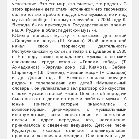
успокоение. Это его мир, его счастье, его радость. С
этого времени дети стали источником его творческих
сил не только в работе над детской музыкой, но и над
музыкой вообще. Поэтому неслучайно в 2004 году К.
Яхезода была присуждена Государственная премия
им. А. Рудаки в области детской музыки.
Юбиляр написал музыку к спектаклю для детей
«Саргузашти нанук» (Ш. Киямов). Этой постановкой
начал свою творческую деятельность
Республиканский кукольный театр в г. Душанбе в 1985
г. Его перу также принадлежит музыка к детским
спектаклям, среди которых «Гилеми кабуд» (Т.
Ахмадханов), «Заргуши доно» (Ш. Киямов), «Зебаки
Ширинкор» (Ш. Киямов), «Бешаи макр» (Р. Самадов)
и др. Долгие годы К. Яхезода являлся ведущим
радио- и телепередачи для детей «Музыкальный
словарь», он увлекательно вел разговор об искусстве,
о роли музыки в нашей жизни. Целью этой передачи
было вызвать в детях интерес и любовь к музыке. А
юные зрители, которые знакомились с
композиторами, дирижерами, с музыкальными
инструментами, свои впечатления и пожелания
писали в адрес передачи, что, несомненно,
принималось к сведению ведущего. Детские песни
Кудратулло Яхезода отличает индивидуальная,
простая и лаконичная мелодия. Они доступны для