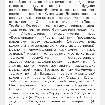
своеобразных талантливых композиторов, дарование
которого, я думаю, засверкает в его будущих
сочинениях». Великий композитор, как показало
время, не ошибся. Кудратулло Яхезода вошел в
современную таджикскую музыку уверенно и
стремительно. Он – автор симфонии «Памяти
Талбака Лолаева», за которую первым среди
таджикских композиторов был удостоен медали им.
А. Александрова, симфонических поэм
«Воспоминания», «Песнь гафиза» (посвящена
народному певцу Акашарифу Джураеву), ряда
камерно-инструментальных и вокальных сочинений,
музыки к многочисленным спектаклям, а также
эстрадной музыки. Тесное сотрудничество со всеми
театрами республики – Государственным
академическим драматическим театром им. А.
Лахути, где он много лет являлся заведующим
музыкальной частью, Государственным молодежным
театром им. М. Вахидова, театром музыкальной
комедии им. Камола Худжанди (Худжанд), Курган-
Тюбинским театром музыкальной комедии им. А.
Мухаммаджонова, Театром музыкальной драмы им.
Назарова (г. Хорог) послужило созданию музыки к
таким спектаклям, как «Сердце поэта» ( Р. Джалил),
«Дильшод» (А. Сидки), «Тахир и Зухра» (М. Турсун-
заде), «Последняя невеста эмира» (Ф.