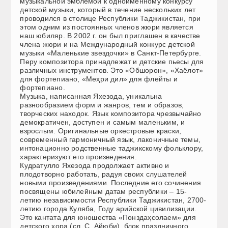
музыкальной эмблемой к одноименному конкурсу
детской музыки, который в течение нескольких лет
проводился в столице Республики Таджикистан, при
этом одним из постоянных членов жюри является
наш юбиляр. В 2002 г. он был приглашен в качестве
члена жюри и на Международный конкурс детской
музыки «Маленькие звездочки» в Санкт-Петербурге.
Перу композитора принадлежат и детские пьесы для
различных инструментов. Это «Обшорон», «Хаёлот»
для фортепиано, «Меҳри дил» для флейты и
фортепиано.
Музыка, написанная Яхезода, уникальна
разнообразием форм и жанров, тем и образов,
творческих находок. Язык композитора чрезвычайно
демократичен, доступен и самым маленьким, и
взрослым. Оригинальные оркестровые краски,
современный гармоничный язык, лаконичные темы,
интонационно родственные таджикскому фольклору,
характеризуют его произведения.
Кудратулло Яхезода продолжает активно и
плодотворно работать, радуя своих слушателей
новыми произведениями. Последние его сочинения
посвящены юбилейным датам республики – 15-
летию независимости Республики Таджикистан, 2700-
летию города Куляба, Году арийской цивилизации.
Это кантата для юношества «Понздаҳсолаем» для
детского хора (сл. С. Айюби), блок праздничного