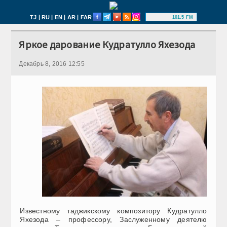
|
|
|
|
TJ
RU
EN
AR
FAR
101.5 FM
Яркое дарование Кудратулло Яхезода
Декабрь 8, 2016 12:55
Известному таджикскому композитору Кудратулло
Яхезода – профессору, Заслуженному деятелю