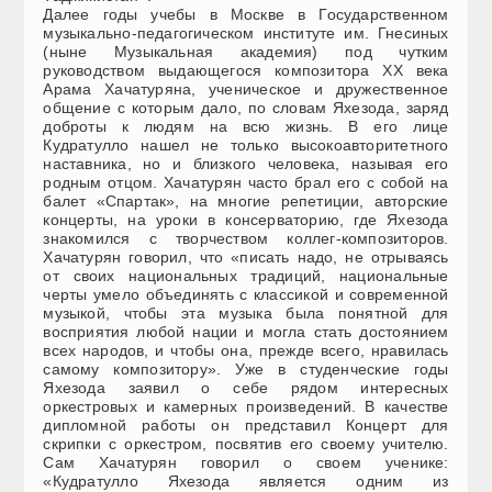
Далее годы учебы в Москве в Государственном
музыкально-педагогическом институте им. Гнесиных
(ныне Музыкальная академия) под чутким
руководством выдающегося композитора ХХ века
Арама Хачатуряна, ученическое и дружественное
общение с которым дало, по словам Яхезода, заряд
доброты к людям на всю жизнь. В его лице
Кудратулло нашел не только высокоавторитетного
наставника, но и близкого человека, называя его
родным отцом. Хачатурян часто брал его с собой на
балет «Спартак», на многие репетиции, авторские
концерты, на уроки в консерваторию, где Яхезода
знакомился с творчеством коллег-композиторов.
Хачатурян говорил, что «писать надо, не отрываясь
от своих национальных традиций, национальные
черты умело объединять с классикой и современной
музыкой, чтобы эта музыка была понятной для
восприятия любой нации и могла стать достоянием
всех народов, и чтобы она, прежде всего, нравилась
самому композитору». Уже в студенческие годы
Яхезода заявил о себе рядом интересных
оркестровых и камерных произведений. В качестве
дипломной работы он представил Концерт для
скрипки с оркестром, посвятив его своему учителю.
Сам Хачатурян говорил о своем ученике:
«Кудратулло Яхезода является одним из