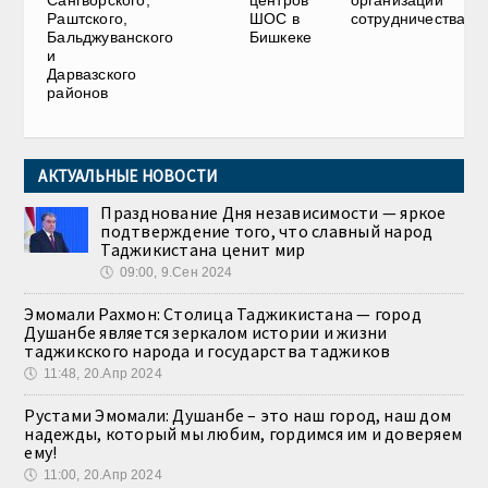
Сангворского,
центров
организации
Раштского,
ШОС в
сотрудничества
Бальджуванского
Бишкеке
и
Дарвазского
районов
АКТУАЛЬНЫЕ НОВОСТИ
Празднование Дня независимости — яркое
подтверждение того, что славный народ
Таджикистана ценит мир
🕔
09:00, 9.Сен 2024
Эмомали Рахмон: Столица Таджикистана — город
Душанбе является зеркалом истории и жизни
таджикского народа и государства таджиков
🕔
11:48, 20.Апр 2024
Рустами Эмомали: Душанбе – это наш город, наш дом
надежды, который мы любим, гордимся им и доверяем
ему!
🕔
11:00, 20.Апр 2024