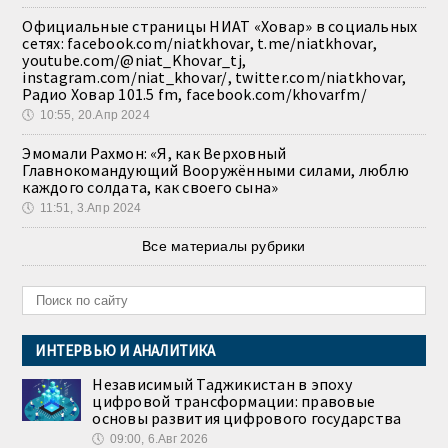
Официальные страницы НИАТ «Ховар» в социальных
сетях: facebook.com/niatkhovar, t.me/niatkhovar,
youtube.com/@niat_Khovar_tj,
instagram.com/niat_khovar/, twitter.com/niatkhovar,
Радио Ховар 101.5 fm, facebook.com/khovarfm/
🕔
10:55, 20.Апр 2024
Эмомали Рахмон: «Я, как Верховный
Главнокомандующий Вооружёнными силами, люблю
каждого солдата, как своего сына»
🕔
11:51, 3.Апр 2024
Все материалы рубрики
ИНТЕРВЬЮ И АНАЛИТИКА
Независимый Таджикистан в эпоху
цифровой трансформации: правовые
основы развития цифрового государства
🕔
09:00, 6.Авг 2026