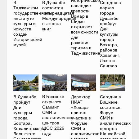
Историческое
В
В Душанбе
Сегодня в
наследие
Таджикском
состоится
парках
крепости
государственном
четырнадцатая
города
Вомар в
институте
Международная
Душанбе
Шидзе
культуры и
выставка
пройдут
открывает
искусств
книг
Дни
возможности
создан
культуры
для
Исторический
города
развития
музей
Бохтара,
туризма в
районов
Таджикистане
Ховалинг,
Лахш и
Сангвор
В Бишкеке
В Душанбе
Директор
Сегодня в
открылся
пройдут
НИАТ
Бишкеке
Саммит
Дни
«Ховар»
состоится
СМИ и
культуры
принял
Форум
аналитических
города
участие в
СМИ и
центров
Бохтара,
Форуме
аналитических
ШОС 2026
Ховалингского,
СМИ и
центров
года
Лахшского,
аналитических
Шанхайской