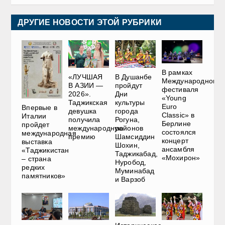
ДРУГИЕ НОВОСТИ ЭТОЙ РУБРИКИ
В рамках
«ЛУЧШАЯ
В Душанбе
Международного
В АЗИИ —
пройдут
фестиваля
2026».
Дни
«Young
Таджикская
культуры
Euro
Впервые в
девушка
города
Classic» в
Италии
получила
Рогуна,
Берлине
пройдет
международную
районов
состоялся
международная
премию
Шамсиддин
концерт
выставка
Шохин,
ансамбля
«Таджикистан
Таджикабад,
«Мохирон»
– страна
Нуробод,
редких
Муминабад
памятников»
и Варзоб