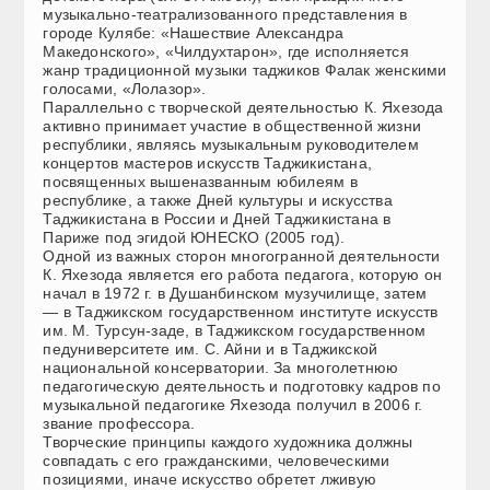
музыкально-театрализованного представления в
городе Кулябе: «Нашествие Александра
Македонского», «Чилдухтарон», где исполняется
жанр традиционной музыки таджиков Фалак женскими
голосами, «Лолазор».
Параллельно с творческой деятельностью К. Яхезода
активно принимает участие в общественной жизни
республики, являясь музыкальным руководителем
концертов мастеров искусств Таджикистана,
посвященных вышеназванным юбилеям в
республике, а также Дней культуры и искусства
Таджикистана в России и Дней Таджикистана в
Париже под эгидой ЮНЕСКО (2005 год).
Одной из важных сторон многогранной деятельности
К. Яхезода является его работа педагога, которую он
начал в 1972 г. в Душанбинском музучилище, затем
— в Таджикском государственном институте искусств
им. М. Турсун-заде, в Таджикском государственном
педуниверситете им. С. Айни и в Таджикской
национальной консерватории. За многолетнюю
педагогическую деятельность и подготовку кадров по
музыкальной педагогике Яхезода получил в 2006 г.
звание профессора.
Творческие принципы каждого художника должны
совпадать с его гражданскими, человеческими
позициями, иначе искусство обретет лживую