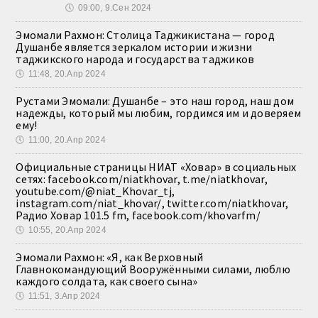
🕔
09:00, 9.Сен 2024
Эмомали Рахмон: Столица Таджикистана — город
Душанбе является зеркалом истории и жизни
таджикского народа и государства таджиков
🕔
11:48, 20.Апр 2024
Рустами Эмомали: Душанбе – это наш город, наш дом
надежды, который мы любим, гордимся им и доверяем
ему!
🕔
11:00, 20.Апр 2024
Официальные страницы НИАТ «Ховар» в социальных
сетях: facebook.com/niatkhovar, t.me/niatkhovar,
youtube.com/@niat_Khovar_tj,
instagram.com/niat_khovar/, twitter.com/niatkhovar,
Радио Ховар 101.5 fm, facebook.com/khovarfm/
🕔
10:55, 20.Апр 2024
Эмомали Рахмон: «Я, как Верховный
Главнокомандующий Вооружёнными силами, люблю
каждого солдата, как своего сына»
🕔
11:51, 3.Апр 2024