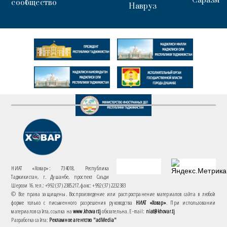
Саразм
сообщество
Навруз
НИАТ «Ховар»: 734018, Республика
Таджикистан, г. Душанбе, проспект Саъди
Шерози 16. тел.: +992 (37) 2385217, факс: +992 (37) 2232383
© Все права защищены. Воспроизведение или распространение материалов сайта в любой
форме только с письменного разрешения руководства
НИАТ «Ховар»
. При использовании
материалов сайта, ссылка на
www.khovar.tj
обязательна. E-mail:
niat@khovar.tj
Разработка сайта:
Рекламное агентство "adMedia"