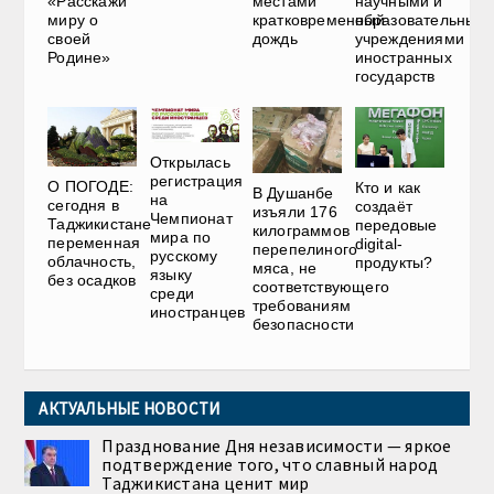
«Расскажи
местами
научными и
миру о
кратковременный
образовательным
своей
дождь
учреждениями
Родине»
иностранных
государств
Открылась
регистрация
О ПОГОДЕ:
Кто и как
В Душанбе
на
сегодня в
создаёт
изъяли 176
Чемпионат
Таджикистане
передовые
килограммов
мира по
переменная
digital-
перепелиного
русскому
облачность,
продукты?
мяса, не
языку
без осадков
соответствующего
среди
требованиям
иностранцев
безопасности
АКТУАЛЬНЫЕ НОВОСТИ
Празднование Дня независимости — яркое
подтверждение того, что славный народ
Таджикистана ценит мир