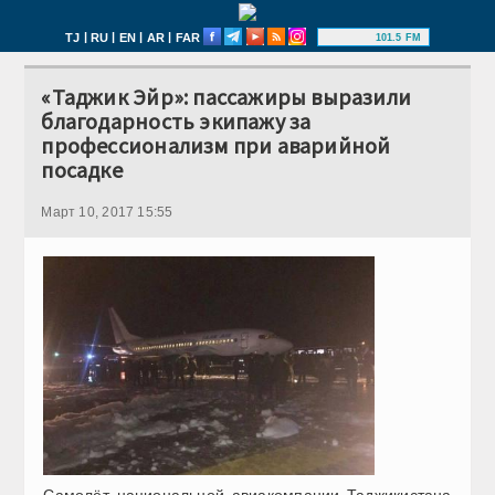
|
|
|
|
TJ
RU
EN
AR
FAR
101.5 FM
«Таджик Эйр»: пассажиры выразили
благодарность экипажу за
профессионализм при аварийной
посадке
Март 10, 2017 15:55
Самолёт национальной авиакомпании Таджикистана