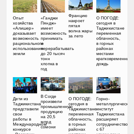
Францию
Опыт
«Ганджи
О ПОГОДЕ:
накроет
хозяйства
Пяндж»
сегодня в
пятая
«Алишер»
имеет
Таджикистане
волна жары
доказывает
возможность
переменная
за лето
возможность
принимать
облачность,
рационального
и
в горных
использования
перерабатывать
районах
земли
до 20 тысяч
местами
тонн
кратковременный
хлопка в
дождь
год
В Согде
Дети из
О ПОГОДЕ:
Горно-
произвели
Таджикистана
сегодня в
металлургический
промышленную
представили
Таджикистане
институт
продукцию
свои
переменная
Таджикистана
на 20,5
работы в
облачность,
расширяет
млрд
Международном
в горных
сотрудничество
сомони
конкурсе
районах
с 67