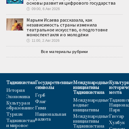
основы развития цифрового государства
🕔
09:00, 6.Авг 2026
Марьям Исаева рассказала, как
независимость страны изменила
театральное искусство, о подготовке
моноспектакля и о молодёжи
🕔
11:00, 2.Авг 2026
Все материалы рубрики
Таджикистан
Государственные
Международные
Культурн
символы
инициативы
историч
История
Таджикистана
места
Герб
Экономика
Международные
Таджикс
Флаг
Культура и
водные
Национа
образование
Гимн
инициативы
Парк
Туризм
Национальная
Международные
Гиссар
валюта
Таджикистан
инициативы
Хулбук
и мировое
Таджикистана