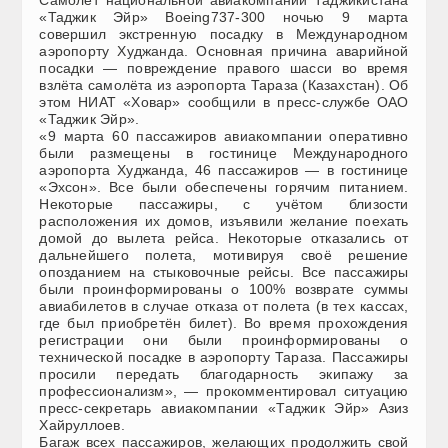
«Таджик Эйр» Boeing737-300 ночью 9 марта
совершил экстренную посадку в Международном
аэропорту Худжанда. Основная причина аварийной
посадки — повреждение правого шасси во время
взлёта самолёта из аэропорта Тараза (Казахстан). Об
этом НИАТ «Ховар» сообщили в пресс-службе ОАО
«Таджик Эйр».
«9 марта 60 пассажиров авиакомпании оперативно
были размещены в гостинице Международного
аэропорта Худжанда, 46 пассажиров — в гостинице
«Эхсон». Все были обеспечены горячим питанием.
Некоторые пассажиры, с учётом близости
расположения их домов, изъявили желание поехать
домой до вылета рейса. Некоторые отказались от
дальнейшего полета, мотивируя своё решение
опозданием на стыковочные рейсы. Все пассажиры
были проинформированы о 100% возврате суммы
авиабилетов в случае отказа от полета (в тех кассах,
где был приобретён билет). Во время прохождения
регистрации они были проинформированы о
технической посадке в аэропорту Тараза. Пассажиры
просили передать благодарность экипажу за
профессионализм», — прокомментировал ситуацию
пресс-секретарь авиакомпании «Таджик Эйр» Азиз
Хайруллоев.
Багаж всех пассажиров, желающих продолжить свой