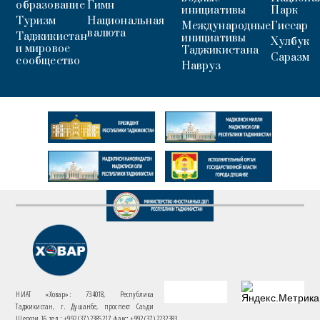
образование
Гимн
инициативы
Парк
Туризм
Национальная
Международные
Гиссар
валюта
Таджикистан
инициативы
Хулбук
и мировое
Таджикистана
Саразм
сообщество
Навруз
НИАТ «Ховар»: 734018, Республика
Таджикистан, г. Душанбе, проспект Саъди
Шерози 16. тел.: +992 (37) 2385217, факс: +992 (37) 2232383