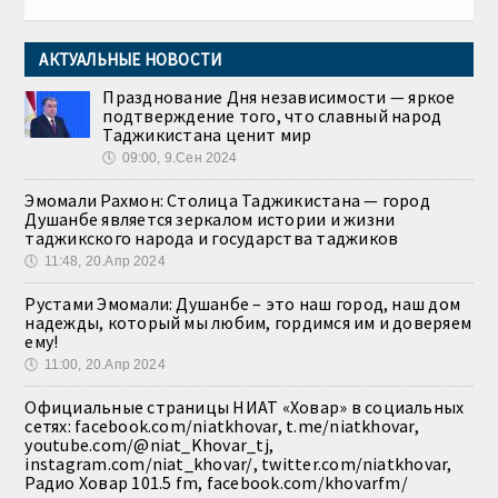
АКТУАЛЬНЫЕ НОВОСТИ
Празднование Дня независимости — яркое
подтверждение того, что славный народ
Таджикистана ценит мир
🕔
09:00, 9.Сен 2024
Эмомали Рахмон: Столица Таджикистана — город
Душанбе является зеркалом истории и жизни
таджикского народа и государства таджиков
🕔
11:48, 20.Апр 2024
Рустами Эмомали: Душанбе – это наш город, наш дом
надежды, который мы любим, гордимся им и доверяем
ему!
🕔
11:00, 20.Апр 2024
Официальные страницы НИАТ «Ховар» в социальных
сетях: facebook.com/niatkhovar, t.me/niatkhovar,
youtube.com/@niat_Khovar_tj,
instagram.com/niat_khovar/, twitter.com/niatkhovar,
Радио Ховар 101.5 fm, facebook.com/khovarfm/