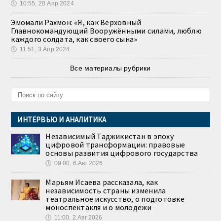
🕔
10:55, 20.Апр 2024
Эмомали Рахмон: «Я, как Верховный
Главнокомандующий Вооружёнными силами, люблю
каждого солдата, как своего сына»
🕔
11:51, 3.Апр 2024
Все материалы рубрики
ИНТЕРВЬЮ И АНАЛИТИКА
Независимый Таджикистан в эпоху
цифровой трансформации: правовые
основы развития цифрового государства
🕔
09:00, 6.Авг 2026
Марьям Исаева рассказала, как
независимость страны изменила
театральное искусство, о подготовке
моноспектакля и о молодёжи
🕔
11:00, 2.Авг 2026