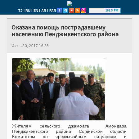
|
|
|
|
TJ
RU
EN
AR
FAR
101.5 FM
Оказана помощь пострадавшему
населению Пенджикентского района
Июнь 30, 2017 16:36
Жителям сельского джамоата Амондара
Пенджикентского района Согдийской области
Комитетом по чрезвычайным ситуациям и