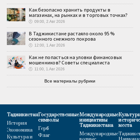
Как безопасно хранить продукты в
магазинах, на рынках и в торговых точках?
🕔
09:00, 2.Авг 2026
В Таджикистане растаяло около 95 %
сезонного снежного покрова
🕔
12:00, 1.Авг 2026
Как не попасться на уловки финансовых
мошенников? Советы специалиста
🕔
11:00, 1.Авг 2026
Все материалы рубрики
Таджикистан
Государственные
Международные
Культурн
символы
инициативы
историч
История
Таджикистана
места
Герб
Экономика
Международные
Таджикс
Флаг
Культура и
водные
Национа