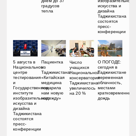
днем до 37
изобразительного
градусов
искусства и
тепла
дизайна
Таджикистана
состоятся
пресс-
конференции
5 августа в
Пациентка
О ПОГОДЕ:
Число
Национальном
из
сегодня в
учащихся
центре
Таджикистана:
Таджикистане
Национальной
тестирования
«Китайская
переменная
консерватории
и
медицина
облачность,
Таджикистана
Государственном
подарила
местами
увеличилось
институте
нам новую
кратковременный
на 20 %
изобразительного
надежду»
дождь
искусства и
дизайна
Таджикистана
состоятся
пресс-
конференции