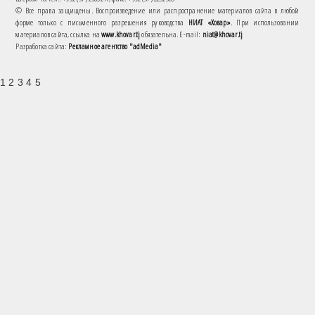
© Все права защищены. Воспроизведение или распространение материалов сайта в любой
форме только с письменного разрешения руководства
НИАТ «Ховар»
. При использовании
материалов сайта, ссылка на
www.khovar.tj
обязательна. E-mail:
niat@khovar.tj
Разработка сайта:
Рекламное агентство "adMedia"
1 2 3 4 5