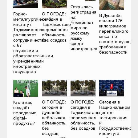
Открылась
регистрация
Горно-
О ПОГОДЕ:
В Душанбе
на
металлургический
сегодня в
изъяли 176
Чемпионат
институт
Таджикистане
килограммов
мира по
Таджикистана
переменная
перепелиного
русскому
расширяет
облачность,
мяса, не
языку
сотрудничество
без осадков
соответствующего
среди
с 67
требованиям
иностранцев
научными и
безопасности
образовательными
учреждениями
иностранных
государств
О ПОГОДЕ:
О ПОГОДЕ:
Сегодня в
Кто и как
сегодня в
сегодня в
Национальном
создаёт
Душанбе
Таджикистане
центре
передовые
небольшая
переменная
тестирования
digital-
облачность,
облачность,
и
продукты?
без
без осадков
Государственном
осадков,
институте