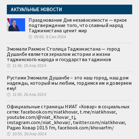
АКТУАЛЬНЫЕ НОВОСТИ
Празднование Дня независимости — яркое
подтверждение того, что славный народ
Таджикистана ценит мир
🕔
09:00, 9.Сен 2024
Эмомали Рахмон: Столица Таджикистана — город
Душанбе является зеркалом истории и жизни
таджикского народа и государства таджиков
🕔
11:48, 20.Апр 2024
Рустами Эмомали: Душанбе – это наш город, наш дом
надежды, который мы любим, гордимся им и доверяем
ему!
🕔
11:00, 20.Апр 2024
Официальные страницы НИАТ «Ховар» в социальных
сетях: facebook.com/niatkhovar, t.me/niatkhovar,
youtube.com/@niat_Khovar_tj,
instagram.com/niat_khovar/, twitter.com/niatkhovar,
Радио Ховар 101.5 fm, facebook.com/khovarfm/
🕔
10:55, 20.Апр 2024