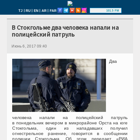
|
|
|
|
TJ
RU
EN
AR
FAR
101.5 FM
В Стокгольме два человека напали на
полицейский патруль
Июнь 6, 2017 09:40
Два
человека напали на полицейский патруль
в понедельник вечером в микрорайоне Орста на юге
Стокгольма, один из нападавших получил
огнестрельное ранение, говорится в сообщении
полиции Стокгольма. Об этом передает «РИА