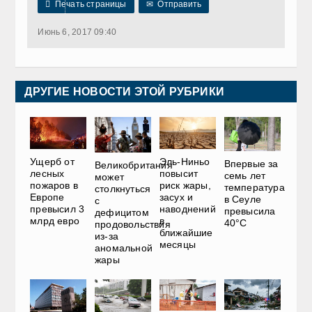

Печать страницы
✉
Отправить
Июнь 6, 2017 09:40
ДРУГИЕ НОВОСТИ ЭТОЙ РУБРИКИ
Ущерб от
Эль-Ниньо
Впервые за
Великобритания
лесных
повысит
семь лет
может
пожаров в
риск жары,
температура
столкнуться
Европе
засух и
в Сеуле
с
превысил 3
наводнений
превысила
дефицитом
млрд евро
в
40°C
продовольствия
ближайшие
из-за
месяцы
аномальной
жары