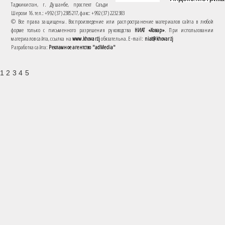
Таджикистан, г. Душанбе, проспект Саъди
Шерози 16. тел.: +992 (37) 2385217, факс: +992 (37) 2232383
© Все права защищены. Воспроизведение или распространение материалов сайта в любой
форме только с письменного разрешения руководства
НИАТ «Ховар»
. При использовании
материалов сайта, ссылка на
www.khovar.tj
обязательна. E-mail:
niat@khovar.tj
Разработка сайта:
Рекламное агентство "adMedia"
1 2 3 4 5