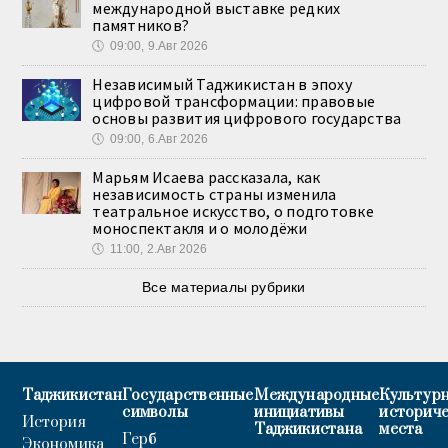
международной выставке редких
памятников?
🕔
09:00, 9.Авг 2026
Независимый Таджикистан в эпоху
цифровой трансформации: правовые
основы развития цифрового государства
🕔
09:00, 6.Авг 2026
Марьям Исаева рассказала, как
независимость страны изменила
театральное искусство, о подготовке
моноспектакля и о молодёжи
🕔
11:00, 2.Авг 2026
Все материалы рубрики
Таджикистан
Государственные
Международные
Культурн
символы
инициативы
историч
История
Таджикистана
места
Герб
Экономика