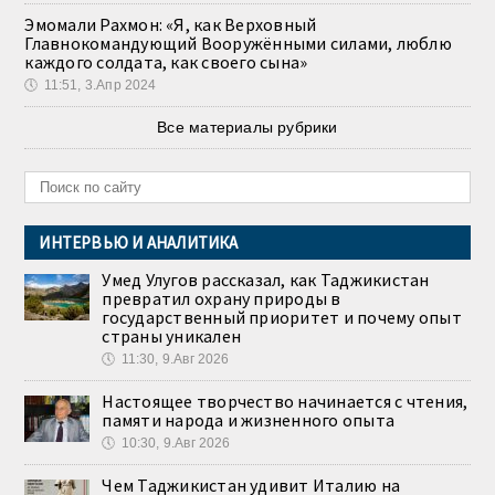
Эмомали Рахмон: «Я, как Верховный
Главнокомандующий Вооружёнными силами, люблю
каждого солдата, как своего сына»
🕔
11:51, 3.Апр 2024
Все материалы рубрики
ИНТЕРВЬЮ И АНАЛИТИКА
Умед Улугов рассказал, как Таджикистан
превратил охрану природы в
государственный приоритет и почему опыт
страны уникален
🕔
11:30, 9.Авг 2026
Настоящее творчество начинается с чтения,
памяти народа и жизненного опыта
🕔
10:30, 9.Авг 2026
Чем Таджикистан удивит Италию на