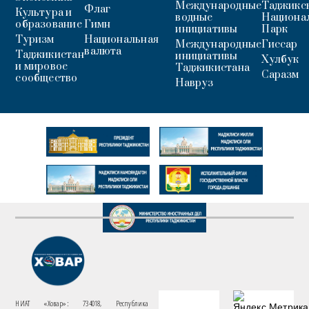
Международные
Таджикс
Флаг
Культура и
водные
Национа
образование
Гимн
инициативы
Парк
Туризм
Национальная
Международные
Гиссар
валюта
Таджикистан
инициативы
Хулбук
и мировое
Таджикистана
Саразм
сообщество
Навруз
НИАТ «Ховар»: 734018, Республика