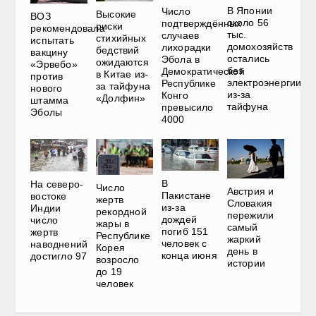
В Японии
Число
Высокие
ВОЗ
около 56
подтверждённых
риски
рекомендовала
тыс.
случаев
стихийных
испытать
домохозяйств
лихорадки
бедствий
вакцину
остались
Эбола в
ожидаются
«Эрвебо»
без
Демократической
в Китае из-
против
электроэнергии
Республике
за тайфуна
нового
из-за
Конго
«Долфин»
штамма
тайфуна
превысило
Эболы
4000
В
На северо-
Число
Австрия и
Пакистане
востоке
жертв
Словакия
из-за
Индии
рекордной
пережили
дождей
число
жары в
самый
погиб 151
жертв
Республике
жаркий
человек с
наводнений
Корея
день в
конца июня
достигло 97
возросло
истории
до 19
человек