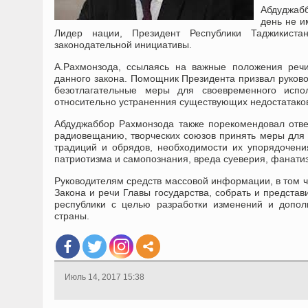
Абдуджабб
день не и
Лидер нации, Президент Республики Таджикист
законодательной инициативы.
А.Рахмонзода, ссылаясь на важные положения реч
данного закона. Помощник Президента призвал руково
безотлагательные меры для своевременного испо
относительно устраненния существующих недостатаков
Абдуджаббор Рахмонзода также порекомендовал отве
радиовещанию, творческих союзов принять меры для
традиций и обрядов, необходимости их упорядочения
патриотизма и самопознания, вреда суеверия, фанати
Руководителям средств массовой информации, в том ч
Закона и речи Главы государства, собрать и предста
республики с целью разработки изменений и допол
страны.
Июль 14, 2017 15:38