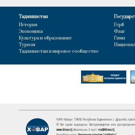
Таджикистан
Государс
История
Герб
Экономика
Флаг
Культура и образование
Гимн
Туризм
Национал
Таджикистан и мировое сообщество
НИАТ «Ховар»: 734018, Республика Таджикистан, г. Душанбе, проспект
© Все права защищены. Воспроизведение или распространени
www.khovar.tj
обязательна. E-mail:
niat@khovar.tj
Разработка сайта:
Рекламное агентство "adMedia"