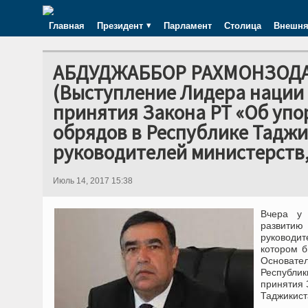
Главная
Президент
Парламент
Столица
Внешня
АБДУДЖАББОР РАХМОНЗОДА
(Выступление Лидера нации 
принятия Закона РТ «Об упо
обрядов в Республике Таджи
руководителей министерств,
Июль 14, 2017 15:38
Вчера у 
развитию
руководит
котором б
Основате
Республи
принятия 
Таджикист