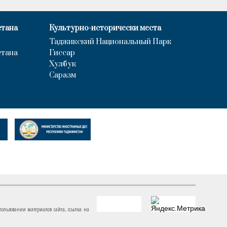
стана
Культурно-исторически места
Таджикский Национальный Парк
стана
Гиссар
Хулбук
Саразм
пользовании материалов сайта, ссылка на