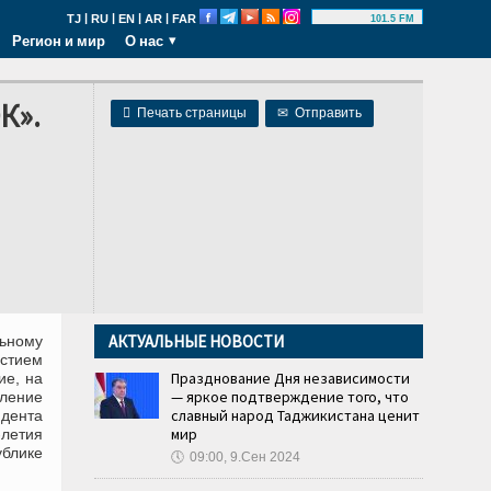
|
|
|
|
TJ
RU
EN
AR
FAR
101.5 FM
Регион и мир
О нас
К».

Печать страницы
✉
Отправить
АКТУАЛЬНЫЕ НОВОСТИ
ьному
стием
Празднование Дня независимости
ие, на
— яркое подтверждение того, что
пление
славный народ Таджикистана ценит
дента
мир
летия
ублике
🕔
09:00, 9.Сен 2024