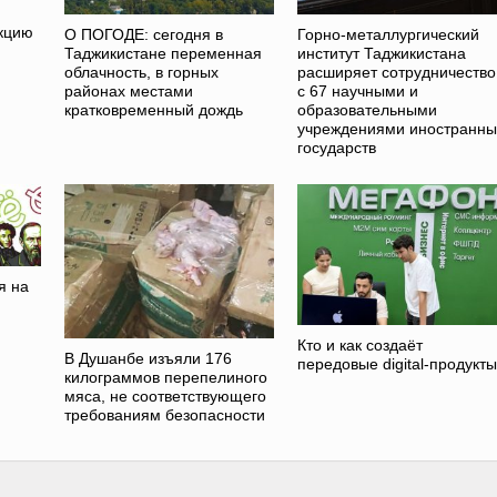
кцию
О ПОГОДЕ: сегодня в
Горно-металлургический
Таджикистане переменная
институт Таджикистана
облачность, в горных
расширяет сотрудничество
районах местами
с 67 научными и
кратковременный дождь
образовательными
учреждениями иностранны
государств
я на
Кто и как создаёт
В Душанбе изъяли 176
передовые digital-продукт
килограммов перепелиного
мяса, не соответствующего
требованиям безопасности