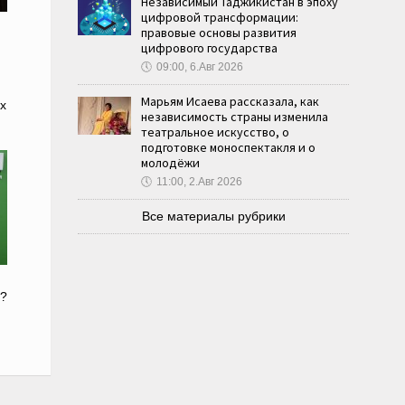
Независимый Таджикистан в эпоху
цифровой трансформации:
правовые основы развития
цифрового государства
🕔
09:00, 6.Авг 2026
Марьям Исаева рассказала, как
х
независимость страны изменила
театральное искусство, о
подготовке моноспектакля и о
молодёжи
🕔
11:00, 2.Авг 2026
Все материалы рубрики
ы?