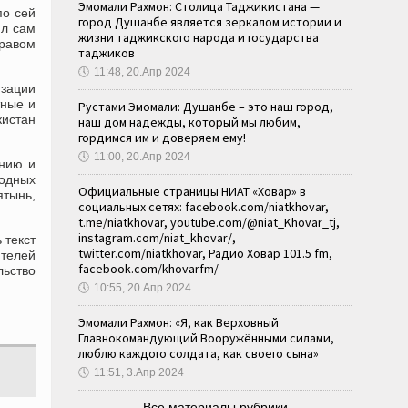
Эмомали Рахмон: Столица Таджикистана —
по сей
город Душанбе является зеркалом истории и
ил сам
жизни таджикского народа и государства
равом
таджиков
🕔
11:48, 20.Апр 2024
зации
тные и
Рустами Эмомали: Душанбе – это наш город,
истан
наш дом надежды, который мы любим,
гордимся им и доверяем ему!
🕔
11:00, 20.Апр 2024
ению и
родных
Официальные страницы НИАТ «Ховар» в
ятынь,
социальных сетях: facebook.com/niatkhovar,
t.me/niatkhovar, youtube.com/@niat_Khovar_tj,
instagram.com/niat_khovar/,
 текст
twitter.com/niatkhovar, Радио Ховар 101.5 fm,
ителей
facebook.com/khovarfm/
льство
🕔
10:55, 20.Апр 2024
Эмомали Рахмон: «Я, как Верховный
Главнокомандующий Вооружёнными силами,
люблю каждого солдата, как своего сына»
🕔
11:51, 3.Апр 2024
Все материалы рубрики