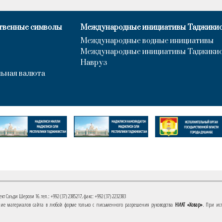
твенные символы
Международные инициативы Таджики
Международные водные инициативы
Международные инициативы Таджики
Навруз
ьная валюта
 Саъди Шерози 16. тел.: +992 (37) 2385217, факс: +992 (37) 2232383
е материалов сайта в любой форме только с письменного разрешения руководства
НИАТ «Ховар»
. При ис