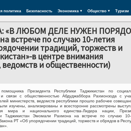
я политика
Безопасность
Экономика
Общество
Туризм
: «В ЛЮБОМ ДЕЛЕ НУЖЕН ПОРЯДО
на встрече по случаю 10-летия
рядочении традиций, торжеств и
кистан»-в центре внимания
 ведомств и общественности)
помощника Президента Республики Таджикистан по социал
 и связи с общественностью Абдуджаббора Рахмонзода с уча
елей министерств, ведомств республики прошло рабочее совещан
ыли изучены, анализированы и всесторонне рассмотрены высту
ля мира и национального единства-Лидера нации, Прези
ки Таджикистан Эмомали Рахмона на встрече по случаю 10-
Закона РТ «Об упорядочении традиций, торжеств и обрядов в Респ
ан».