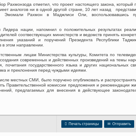
ор Рахмонзода отметил, что проект настоящего закона, который 
меет аналогов ни в одной другой стране, 10 лет назад представ
ан Эмомали Рахмон в Маджлиси Оли, воспользовавшись п
и Лидера нации, напомнил о положительных результатах реали
дителей соотвествующих министерств и ведомств принять конкре
лнения указаний и поручений Президента Республики Таджик
 в этом направлении.
тственным лицам Министерства культуры, Комитета по телевид
 создания современных и действенных произведений на темы на
, почитания государственного языка и других национальных св
зма и преклонения перед чуждыми идеями.
исле местных СМИ, было поручено опубликовать и распространять
вить Правительственной комиссии предложения и рекомендации ж
нений, предлагаемых для внесения в действующее законодате

Печать страницы
✉
Отправить