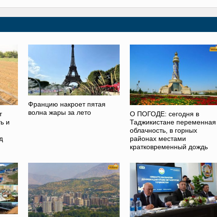
Францию накроет пятая
волна жары за лето
т
О ПОГОДЕ: сегодня в
ь и
Таджикистане переменная
облачность, в горных
д
районах местами
кратковременный дождь