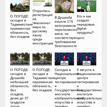
Открылась
регистрация
О ПОГОДЕ:
Кто и как
В Душанбе
на
сегодня в
создаёт
изъяли 176
Чемпионат
Таджикистане
передовые
килограммов
мира по
переменная
digital-
перепелиного
русскому
облачность,
продукты?
мяса, не
языку
без осадков
соответствующего
среди
требованиям
иностранцев
безопасности
О ПОГОДЕ:
О ПОГОДЕ:
Сегодня в
5 августа в
сегодня в
сегодня в
Национальном
Национальном
Душанбе
Таджикистане
центре
центре
небольшая
переменная
тестирования
тестирования
облачность,
облачность,
и
и
без
без осадков
Государственном
Государственном
осадков,
институте
институте
днем до 37
изобразительного
изобразительного
градусов
искусства и
искусства и
тепла
дизайна
дизайна