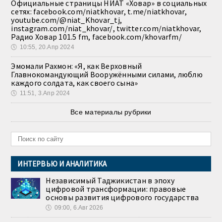
Официальные страницы НИАТ «Ховар» в социальных
сетях: facebook.com/niatkhovar, t.me/niatkhovar,
youtube.com/@niat_Khovar_tj,
instagram.com/niat_khovar/, twitter.com/niatkhovar,
Радио Ховар 101.5 fm, facebook.com/khovarfm/
🕔
10:55, 20.Апр 2024
Эмомали Рахмон: «Я, как Верховный
Главнокомандующий Вооружёнными силами, люблю
каждого солдата, как своего сына»
🕔
11:51, 3.Апр 2024
Все материалы рубрики
ИНТЕРВЬЮ И АНАЛИТИКА
Независимый Таджикистан в эпоху
цифровой трансформации: правовые
основы развития цифрового государства
🕔
09:00, 6.Авг 2026