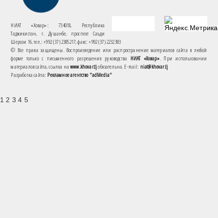
НИАТ «Ховар»: 734018, Республика
Таджикистан, г. Душанбе, проспект Саъди
Шерози 16. тел.: +992 (37) 2385217, факс: +992 (37) 2232383
© Все права защищены. Воспроизведение или распространение материалов сайта в любой
форме только с письменного разрешения руководства
НИАТ «Ховар»
. При использовании
материалов сайта, ссылка на
www.khovar.tj
обязательна. E-mail:
niat@khovar.tj
Разработка сайта:
Рекламное агентство "adMedia"
1 2 3 4 5