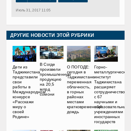
Июль 31, 2017 11:05
ДРУГИЕ НОВОСТИ ЭТОЙ РУБРИКИ
В Согде
Дети из
О ПОГОДЕ:
Горно-
произвели
Таджикистана
сегодня в
металлургический
промышленную
представили
Таджикистане
институт
продукцию
свои
переменная
Таджикистана
на 20,5
работы в
облачность,
расширяет
млрд
Международном
в горных
сотрудничество
сомони
конкурсе
районах
с 67
«Расскажи
местами
научными и
миру о
кратковременный
образовательным
своей
дождь
учреждениями
Родине»
иностранных
государств