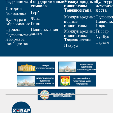
Таджикистан
Государственные
Международные
Культурн
символы
инициативы
историч
История
Таджикистана
места
Герб
Экономика
Международные
Таджикс
Флаг
Культура и
водные
Национа
образование
Гимн
инициативы
Парк
Туризм
Национальная
Международные
Гиссар
валюта
Таджикистан
инициативы
Хулбук
и мировое
Таджикистана
Саразм
сообщество
Навруз