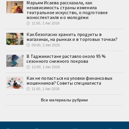
Марьям Исаева рассказала, как
независимость страны изменила
театральное искусство, о подготовке
моноспектакля и о молодёжи
🕔
11:00, 2.Авг 2026
Как безопасно хранить продукты в
магазинах, на рынках и в торговых точках?
🕔
09:00, 2.Авг 2026
В Таджикистане растаяло около 95 %
сезонного снежного покрова
🕔
12:00, 1.Авг 2026
Как не попасться на уловки финансовых
мошенников? Советы специалиста
🕔
11:00, 1.Авг 2026
Все материалы рубрики