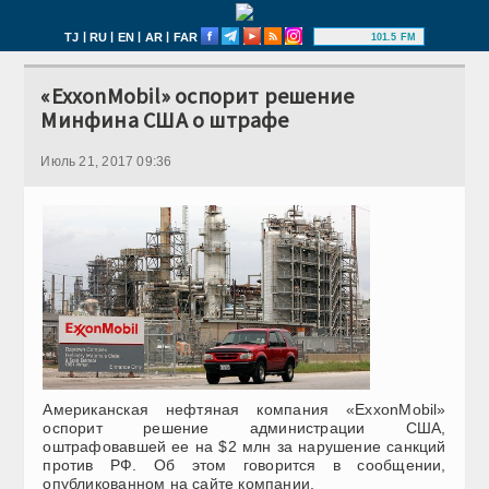
|
|
|
|
TJ
RU
EN
AR
FAR
101.5 FM
«ExxonMobil» оспорит решение
Минфина США о штрафе
Июль 21, 2017 09:36
Американская нефтяная компания «ExxonMobil»
оспорит решение администрации США,
оштрафовавшей ее на $2 млн за нарушение санкций
против РФ. Об этом говорится в сообщении,
опубликованном на сайте компании.