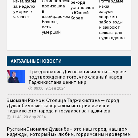
легионеллеза
из-за жары
Роттердаме
рекорд
произошла
за неделю
из-за
установлен
в
умерли 7
засухи
в Южной
швейцарском
человек
запретят
Корее
Базеле,
забор воды
есть
и закроют
умерший
шлюзы для
судоходства
АКТУАЛЬНЫЕ НОВОСТИ
Празднование Дня независимости — яркое
подтверждение того, что славный народ
Таджикистана ценит мир
🕔
09:00, 9.Сен 2024
Эмомали Рахмон: Столица Таджикистана — город
Душанбе является зеркалом истории и жизни
таджикского народа и государства таджиков
🕔
11:48, 20.Апр 2024
Рустами Эмомали: Душанбе – это наш город, наш дом
надежды, который мы любим, гордимся им и доверяем