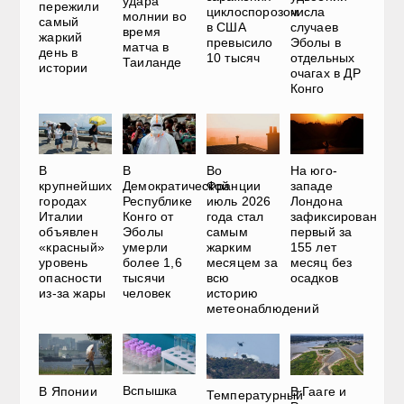
удара
пережили
циклоспорозом
числа
молнии во
самый
в США
случаев
время
жаркий
превысило
Эболы в
матча в
день в
10 тысяч
отдельных
Таиланде
истории
очагах в ДР
Конго
В
В
Во
На юго-
крупнейших
Демократической
Франции
западе
городах
Республике
июль 2026
Лондона
Италии
Конго от
года стал
зафиксирован
объявлен
Эболы
самым
первый за
«красный»
умерли
жарким
155 лет
уровень
более 1,6
месяцем за
месяц без
опасности
тысячи
всю
осадков
из-за жары
человек
историю
метеонаблюдений
Вспышка
В Японии
В Гааге и
Температурный