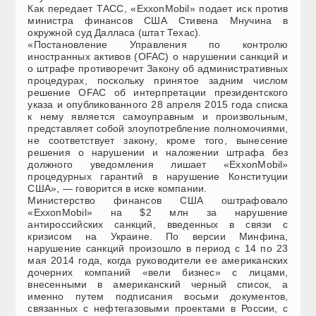
Как передает ТАСС, «ExxonMobil» подает иск против
министра финансов США Стивена Мнучина в
окружной суд Далласа (штат Техас).
«Постановление Управления по контролю
иностранных активов (OFAC) о нарушении санкций и
о штрафе противоречит Закону об административных
процедурах, поскольку принятое задним числом
решение OFAC об интерпретации президентского
указа и опубликованного 28 апреля 2015 года списка
к нему является самоуправным и произвольным,
представляет собой злоупотребление полномочиями,
не соответствует закону, кроме того, вынесение
решения о нарушении и наложении штрафа без
должного уведомления лишает «ExxonMobil»
процедурных гарантий в нарушение Конституции
США», — говорится в иске компании.
Министерство финансов США оштрафовало
«ExxonMobil» на $2 млн за нарушение
антироссийских санкций, введенных в связи с
кризисом на Украине. По версии Минфина,
нарушение санкций произошло в период с 14 по 23
мая 2014 года, когда руководители ее американских
дочерних компаний «вели бизнес» с лицами,
внесенными в американский черный список, а
именно путем подписания восьми документов,
связанных с нефтегазовыми проектами в России, с