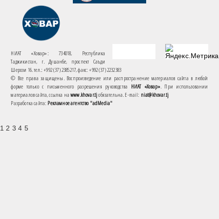
НИАТ «Ховар»: 734018, Республика
Таджикистан, г. Душанбе, проспект Саъди
Шерози 16. тел.: +992 (37) 2385217, факс: +992 (37) 2232383
© Все права защищены. Воспроизведение или распространение материалов сайта в любой
форме только с письменного разрешения руководства
НИАТ «Ховар»
. При использовании
материалов сайта, ссылка на
www.khovar.tj
обязательна. E-mail:
niat@khovar.tj
Разработка сайта:
Рекламное агентство "adMedia"
1 2 3 4 5