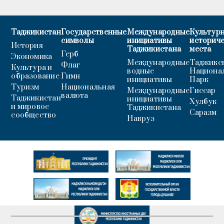
Таджикистан
Государственные
Международные
Культурн
символы
инициативы
историч
История
Таджикистана
места
Герб
Экономика
Международные
Таджикс
Флаг
Культура и
водные
Национа
образование
Гимн
инициативы
Парк
Туризм
Национальная
Международные
Гиссар
валюта
Таджикистан
инициативы
Хулбук
и мировое
Таджикистана
Саразм
сообщество
Навруз