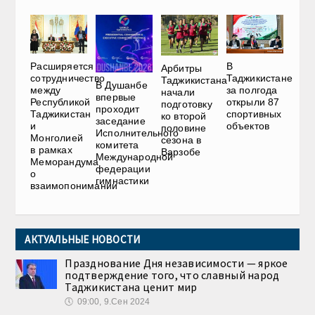
Расширяется
В
Арбитры
сотрудничество
Таджикистане
Таджикистана
В Душанбе
между
за полгода
начали
впервые
Республикой
открыли 87
подготовку
проходит
Таджикистан
спортивных
ко второй
заседание
и
объектов
половине
Исполнительного
Монголией
сезона в
комитета
в рамках
Варзобе
Международной
Меморандума
федерации
о
гимнастики
взаимопонимании
АКТУАЛЬНЫЕ НОВОСТИ
Празднование Дня независимости — яркое
подтверждение того, что славный народ
Таджикистана ценит мир
🕔
09:00, 9.Сен 2024