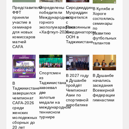
Представители
Определены
Сироджиддин
В Кулябе и
ФФТ
победители
Мухриддин
Хороге
приняли
Международного
встретился
состоялись
участие в
горного
с
семинары
семинаре
экополумарафона
Постоянным
по
для новых
«Хафткул-2026»
координатором
развитию
комиссаров
ООН в
футбольных
матчей
Таджикистане
талантов
CAFA
Спортсмен
В 2027 году
В Душанбе
из
в Душанбе
начались
Таджикистана
В
пройдёт
заседания
завоевал
Таджикистане
Чемпионат
Всемирной
две
завершился
Азии по
федерации
золотые
чемпионат
спортивной
гимнастики
медали на
CAFA-2026
акробатике
международном
среди
теннисном
женских
турнире
молодежных
сборных до
20 лет