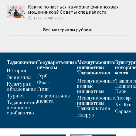
Как не попасться на уловки финансовых
мошенников? Советы специалиста
🕔
11:00, 1.Авг 2026
Все материалы рубрики
Таджикистан
Государственные
Международные
Культурн
символы
инициативы
историч
История
Таджикистана
места
Герб
Экономика
Международные
Таджикс
Флаг
Культура и
водные
Национа
образование
Гимн
инициативы
Парк
Туризм
Национальная
Международные
Гиссар
валюта
Таджикистан
инициативы
Хулбук
и мировое
Таджикистана
Саразм
сообщество
Навруз