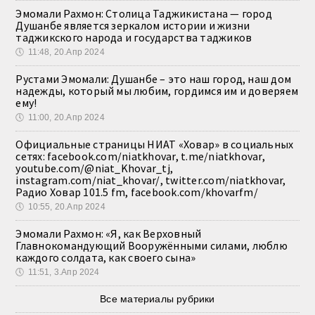
Эмомали Рахмон: Столица Таджикистана — город
Душанбе является зеркалом истории и жизни
таджикского народа и государства таджиков
🕔
11:48, 20.Апр 2024
Рустами Эмомали: Душанбе – это наш город, наш дом
надежды, который мы любим, гордимся им и доверяем
ему!
🕔
11:00, 20.Апр 2024
Официальные страницы НИАТ «Ховар» в социальных
сетях: facebook.com/niatkhovar, t.me/niatkhovar,
youtube.com/@niat_Khovar_tj,
instagram.com/niat_khovar/, twitter.com/niatkhovar,
Радио Ховар 101.5 fm, facebook.com/khovarfm/
🕔
10:55, 20.Апр 2024
Эмомали Рахмон: «Я, как Верховный
Главнокомандующий Вооружёнными силами, люблю
каждого солдата, как своего сына»
🕔
11:51, 3.Апр 2024
Все материалы рубрики