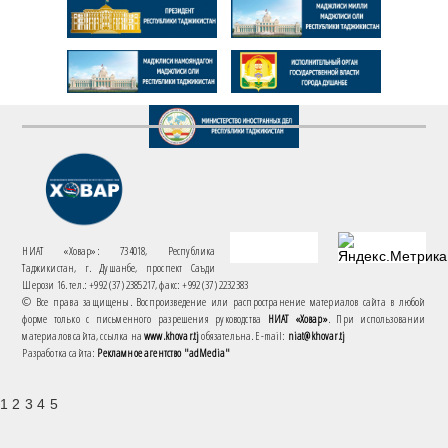
НИАТ «Ховар»: 734018, Республика
Таджикистан, г. Душанбе, проспект Саъди
Шерози 16. тел.: +992 (37) 2385217, факс: +992 (37) 2232383
© Все права защищены. Воспроизведение или распространение материалов сайта в любой
форме только с письменного разрешения руководства
НИАТ «Ховар»
. При использовании
материалов сайта, ссылка на
www.khovar.tj
обязательна. E-mail:
niat@khovar.tj
Разработка сайта:
Рекламное агентство "adMedia"
1 2 3 4 5