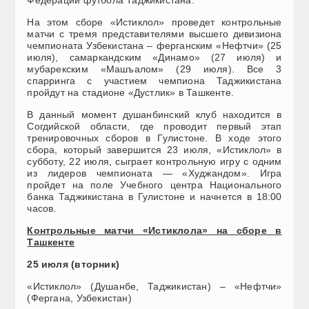
Федерации футбола Таджикистана.
На этом сборе «Истиклол» проведет контрольные
матчи с тремя представителями высшего дивизиона
чемпионата Узбекистана – ферганским «Нефтчи» (25
июля), самаркандским «Динамо» (27 июля) и
мубарекским «Машъалом» (29 июля). Все 3
спарринга с участием чемпиона Таджикистана
пройдут на стадионе «Дустлик» в Ташкенте.
В данный момент душанбинский клуб находится в
Согдийской области, где проводит первый этап
тренировочных сборов в Гулистоне. В ходе этого
сбора, который завершится 23 июля, «Истиклол» в
субботу, 22 июля, сыграет контрольную игру с одним
из лидеров чемпионата — «Худжандом». Игра
пройдет на поле Учебного центра Национального
банка Таджикистана в Гулистоне и начнется в 18:00
часов.
Контрольные матчи «Истиклола» на сборе в
Ташкенте
25 июля (вторник)
«Истиклол» (Душанбе, Таджикистан) – «Нефтчи»
(Фергана, Узбекистан)